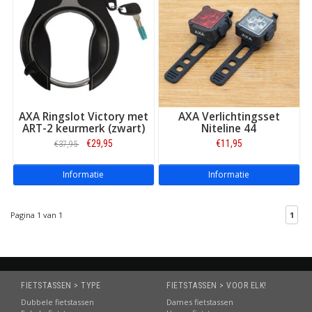
AXA Ringslot Victory met
AXA Verlichtingsset
ART-2 keurmerk (zwart)
Niteline 44
€29,95
€11,95
€37,95
Informatie
Informatie
Pagina 1 van 1
1
FIETSTASSEN > TYPE
FIETSTASSEN > VOOR ELK!
Dubbele fietstassen
Dames fietstassen