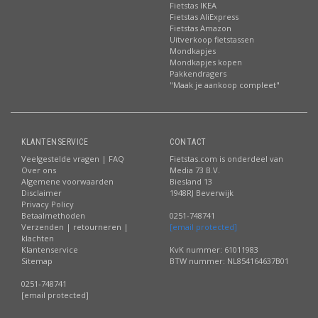
Fietstas IKEA
Fietstas AliExpress
Fietstas Amazon
Uitverkoop fietstassen
Mondkapjes
Mondkapjes kopen
Pakkendragers
"Maak je aankoop compleet"
KLANTENSERVICE
CONTACT
Veelgestelde vragen | FAQ
Fietstas.com is onderdeel van
Over ons
Media 73 B.V.
Algemene voorwaarden
Biesland 13
Disclaimer
1948RJ Beverwijk
Privacy Policy
Betaalmethoden
0251-748741
Verzenden | retourneren |
[email protected]
klachten
Klantenservice
KvK nummer: 61011983
Sitemap
BTW nummer: NL854164637B01
0251-748741
[email protected]