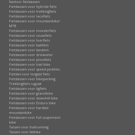
Kantoor fietstassen
Fietstassen voor hybride fiets
Fietstassen voor trekkingfiets
Fietstassen voor racefiets
Fietstassen voor mountainbike/
MTB
Fietstassen voor moederfiets
Fietstassen voor vouwfiets
Fietstassen voor toerfiets
Fietstassen voor bakfiets
Fietstassen voor tandem
Fietstassen voor driewieler
Fietstassen voor plooifiets
Fietstassen voor trail bike
Fietstassen voor speed pedelec
Fietstas voor longtail fiets
Fietstassen voor bikepacking
Trekkingfiets rugzak
Fietstassen voor ligfiets
Fietstassen voor gravelbike
Fietstassen voor downhill bike
Fietstassen voor Enduro bike
Fietstassen voor hardtail
mountainbike
Fietstassen voor full-suspension
bike
Tassen voor trailrunning
Tassen voor fatbike