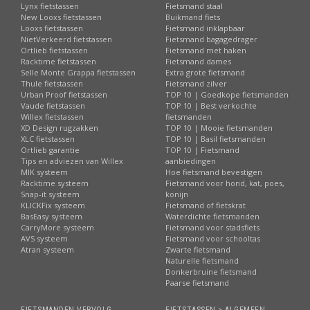
Lynx fietstassen
Fietsmand staal
New Looxs fietstassen
Buikmand fiets
Looxs fietstassen
Fietsmand inklapbaar
NietVerkeerd fietstassen
Fietsmand bagagedrager
Ortlieb fietstassen
Fietsmand met haken
Racktime fietstassen
Fietsmand dames
Selle Monte Grappa fietstassen
Extra grote fietsmand
Thule fietstassen
Fietsmand zilver
Urban Proof fietstassen
TOP 10 | Goedkope fietsmanden
Vaude fietstassen
TOP 10 | Best verkochte
Willex fietstassen
fietsmanden
XD Design rugzakken
TOP 10 | Mooie fietsmanden
XLC fietstassen
TOP 10 | Basil fietsmanden
Ortlieb garantie
TOP 10 | Fietsmand
Tips en adviezen van Willex
aanbiedingen
MIK systeem
Hoe fietsmand bevestigen
Racktime systeem
Fietsmand voor hond, kat, poes,
Snap-it systeem
konijn
KLICKFix systeem
Fietsmand of fietskrat
BasEasy systeem
Waterdichte fietsmanden
CarryMore systeem
Fietsmand voor stadsfiets
AVS systeem
Fietsmand voor schooltas
Atran systeem
Zwarte fietsmand
Naturelle fietsmand
Donkerbruine fietsmand
Paarse fietsmand