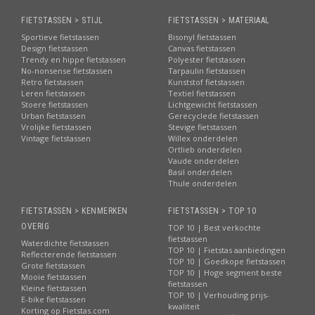
FIETSTASSEN > STIJL
FIETSTASSEN > MATERIAAL
Sportieve fietstassen
Bisonyl fietstassen
Design fietstassen
Canvas fietstassen
Trendy en hippe fietstassen
Polyester fietstassen
No-nonsense fietstassen
Tarpaulin fietstassen
Retro fietstassen
Kunststof fietstassen
Leren fietstassen
Textiel fietstassen
Stoere fietstassen
Lichtgewicht fietstassen
Urban fietstassen
Gerecyclede fietstassen
Vrolijke fietstassen
Stevige fietstassen
Vintage fietstassen
Willex onderdelen
Ortlieb onderdelen
Vaude onderdelen
Basil onderdelen
Thule onderdelen
FIETSTASSEN > KENMERKEN
FIETSTASSEN > TOP 10
OVERIG
TOP 10 | Best verkochte
fietstassen
Waterdichte fietstassen
TOP 10 | Fietstas aanbiedingen
Reflecterende fietstassen
TOP 10 | Goedkope fietstassen
Grote fietstassen
TOP 10 | Hoge segment beste
Mooie fietstassen
fietstassen
Kleine fietstassen
TOP 10 | Verhouding prijs-
E-bike fietstassen
kwaliteit
Korting op Fietstas.com