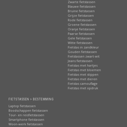
Zwarte fietstassen
Blauwe fietstassen
Bruine fietstassen
Grijze fietstassen
Rode fietstassen
Groene fietstassen
Oranje fietstassen
Paarse fietstassen
Gele fietstassen
Witte fietstassen
Fietstas in zandkleur
Gouden fietstassen
Fietstassen zwart-wit
Jeans fietstassen
Fietstas met hartjes
Fietstas met bloemen
Fietstas met stippen
Fietstas met dieren
Fietstas camouflage
Fietstas met opdruk
FIETSTASSEN > BESTEMMING
Laptop fietstassen
Boodschappen fietstassen
Tour- en reisfietstassen
Smartphone fietstassen
Woon-werk fietstassen