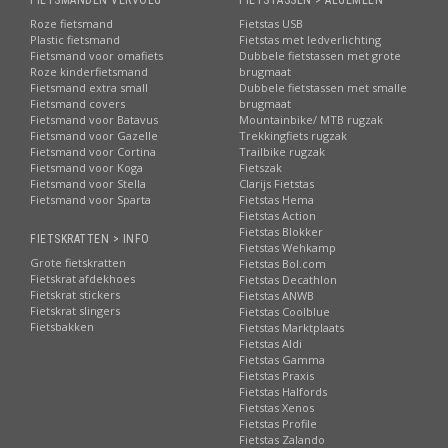
FIETSMANDEN VERVOLG
FIETSTASSEN > ALGEMEEN
Roze fietsmand
Fietstas USB
Plastic fietsmand
Fietstas met ledverlichting
Fietsmand voor omafiets
Dubbele fietstassen met grote
Roze kinderfietsmand
brugmaat
Fietsmand extra small
Dubbele fietstassen met smalle
Fietsmand covers
brugmaat
Fietsmand voor Batavus
Mountainbike/ MTB rugzak
Fietsmand voor Gazelle
Trekkingfiets rugzak
Fietsmand voor Cortina
Trailbike rugzak
Fietsmand voor Koga
Fietszak
Fietsmand voor Stella
Clarijs Fietstas
Fietsmand voor Sparta
Fietstas Hema
Fietstas Action
Fietstas Blokker
FIETSKRATTEN > INFO
Fietstas Wehkamp
Grote fietskratten
Fietstas Bol.com
Fietskrat afdekhoes
Fietstas Decathlon
Fietskrat stickers
Fietstas ANWB
Fietskrat slingers
Fietstas Coolblue
Fietsbakken
Fietstas Marktplaats
Fietstas Aldi
Fietstas Gamma
Fietstas Praxis
Fietstas Halfords
Fietstas Xenos
Fietstas Profile
Fietstas Zalando