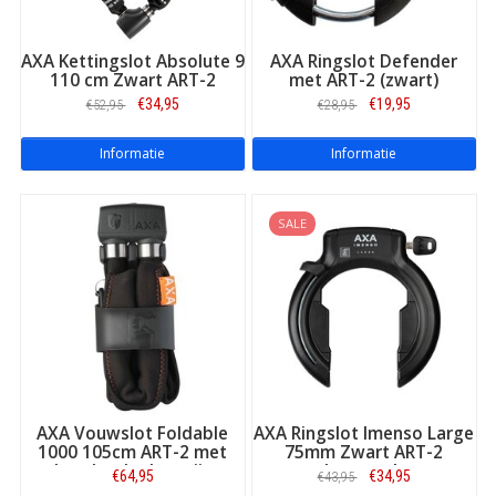
AXA Kettingslot Absolute 9
AXA Ringslot Defender
110 cm Zwart ART-2
met ART-2 (zwart)
€34,95
€19,95
€52,95
€28,95
Informatie
Informatie
SALE
AXA Vouwslot Foldable
AXA Ringslot Imenso Large
1000 105cm ART-2 met
75mm Zwart ART-2
houder donkergrijs
keurmerk
€64,95
€34,95
€43,95