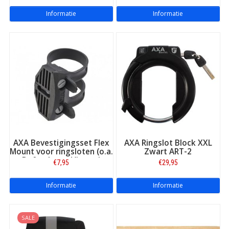
Informatie
Informatie
AXA Bevestigingsset Flex
AXA Ringslot Block XXL
Mount voor ringsloten (o.a.
Zwart ART-2
Defender en Victory)
€7,95
€29,95
Informatie
Informatie
SALE