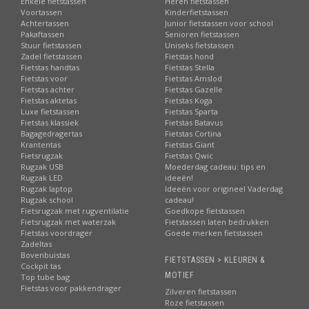
Enkele fietstassen
Heren fietstassen
Voortassen
Kinderfietstassen
Achtertassen
Junior fietstassen voor school
Pakaftassen
Senioren fietstassen
Stuur fietstassen
Uniseks fietstassen
Zadel fietstassen
Fietstas hond
Fietstas handtas
Fietstas Stella
Fietstas voor
Fietstas Amslod
Fietstas achter
Fietstas Gazelle
Fietstas aktetas
Fietstas Koga
Luxe fietstassen
Fietstas Sparta
Fietstas klassiek
Fietstas Batavus
Bagagedragertas
Fietstas Cortina
Krantentas
Fietstas Giant
Fietsrugzak
Fietstas Qwic
Rugzak USB
Moederdag cadeau: tips en
Rugzak LED
ideeën!
Rugzak laptop
Ideeën voor origineel Vaderdag
Rugzak school
cadeau!
Fietsrugzak met rugventilatie
Goedkope fietstassen
Fietsrugzak met waterzak
Fietstassen laten bedrukken
Fietstas voordrager
Goede merken fietstassen
Zadeltas
Bovenbuistas
FIETSTASSEN > KLEUREN &
Cockpit tas
MOTIEF
Top tube bag
Fietstas voor pakkendrager
Zilveren fietstassen
Roze fietstassen