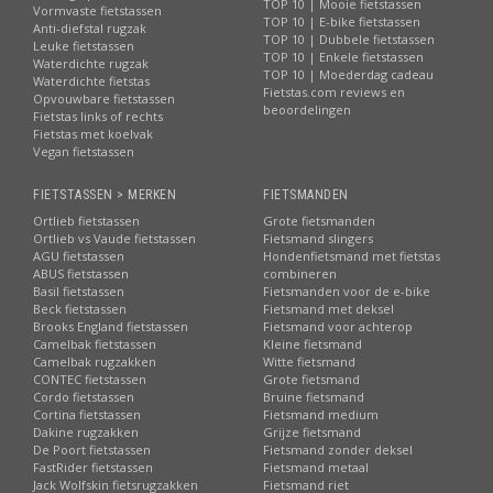
TOP 10 | Mooie fietstassen
Vormvaste fietstassen
TOP 10 | E-bike fietstassen
Anti-diefstal rugzak
TOP 10 | Dubbele fietstassen
Leuke fietstassen
TOP 10 | Enkele fietstassen
Waterdichte rugzak
TOP 10 | Moederdag cadeau
Waterdichte fietstas
Fietstas.com reviews en
Opvouwbare fietstassen
beoordelingen
Fietstas links of rechts
Fietstas met koelvak
Vegan fietstassen
FIETSTASSEN > MERKEN
FIETSMANDEN
Ortlieb fietstassen
Grote fietsmanden
Ortlieb vs Vaude fietstassen
Fietsmand slingers
AGU fietstassen
Hondenfietsmand met fietstas
ABUS fietstassen
combineren
Basil fietstassen
Fietsmanden voor de e-bike
Beck fietstassen
Fietsmand met deksel
Brooks England fietstassen
Fietsmand voor achterop
Camelbak fietstassen
Kleine fietsmand
Camelbak rugzakken
Witte fietsmand
CONTEC fietstassen
Grote fietsmand
Cordo fietstassen
Bruine fietsmand
Cortina fietstassen
Fietsmand medium
Dakine rugzakken
Grijze fietsmand
De Poort fietstassen
Fietsmand zonder deksel
FastRider fietstassen
Fietsmand metaal
Jack Wolfskin fietsrugzakken
Fietsmand riet