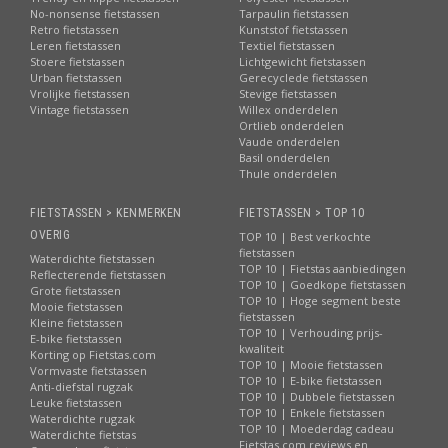
No-nonsense fietstassen
Tarpaulin fietstassen
Retro fietstassen
Kunststof fietstassen
Leren fietstassen
Textiel fietstassen
Stoere fietstassen
Lichtgewicht fietstassen
Urban fietstassen
Gerecyclede fietstassen
Vrolijke fietstassen
Stevige fietstassen
Vintage fietstassen
Willex onderdelen
Ortlieb onderdelen
Vaude onderdelen
Basil onderdelen
Thule onderdelen
FIETSTASSEN > KENMERKEN
FIETSTASSEN > TOP 10
OVERIG
TOP 10 | Best verkochte
fietstassen
Waterdichte fietstassen
TOP 10 | Fietstas aanbiedingen
Reflecterende fietstassen
TOP 10 | Goedkope fietstassen
Grote fietstassen
TOP 10 | Hoge segment beste
Mooie fietstassen
fietstassen
Kleine fietstassen
TOP 10 | Verhouding prijs-
E-bike fietstassen
kwaliteit
Korting op Fietstas.com
TOP 10 | Mooie fietstassen
Vormvaste fietstassen
TOP 10 | E-bike fietstassen
Anti-diefstal rugzak
TOP 10 | Dubbele fietstassen
Leuke fietstassen
TOP 10 | Enkele fietstassen
Waterdichte rugzak
TOP 10 | Moederdag cadeau
Waterdichte fietstas
Fietstas.com reviews en