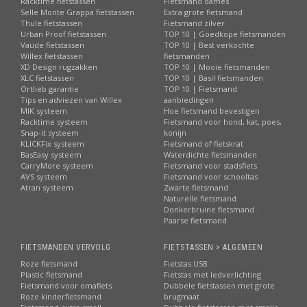
Racktime fietstassen
Fietsmand dames
Selle Monte Grappa fietstassen
Extra grote fietsmand
Thule fietstassen
Fietsmand zilver
Urban Proof fietstassen
TOP 10 | Goedkope fietsmanden
Vaude fietstassen
TOP 10 | Best verkochte
Willex fietstassen
fietsmanden
XD Design rugzakken
TOP 10 | Mooie fietsmanden
XLC fietstassen
TOP 10 | Basil fietsmanden
Ortlieb garantie
TOP 10 | Fietsmand
Tips en adviezen van Willex
aanbiedingen
MIK systeem
Hoe fietsmand bevestigen
Racktime systeem
Fietsmand voor hond, kat, poes,
Snap-it systeem
konijn
KLICKFix systeem
Fietsmand of fietskrat
BasEasy systeem
Waterdichte fietsmanden
CarryMore systeem
Fietsmand voor stadsfiets
AVS systeem
Fietsmand voor schooltas
Atran systeem
Zwarte fietsmand
Naturelle fietsmand
Donkerbruine fietsmand
Paarse fietsmand
FIETSMANDEN VERVOLG
FIETSTASSEN > ALGEMEEN
Roze fietsmand
Fietstas USB
Plastic fietsmand
Fietstas met ledverlichting
Fietsmand voor omafiets
Dubbele fietstassen met grote
Roze kinderfietsmand
brugmaat