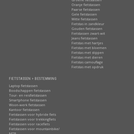
Oranje fietstassen
Paarse fietstassen
Gele fietstassen
Witte fietstassen
Fietstas in zandkleur
Gouden fietstassen
Fietstassen zwart-wit
Jeans fietstassen
Fietstas met hartjes
Fietstas met bloemen
Fietstas met stippen
Fietstas met dieren
Fietstas camouflage
Fietstas met opdruk
FIETSTASSEN > BESTEMMING
Laptop fietstassen
Boodschappen fietstassen
Tour- en reisfietstassen
Smartphone fietstassen
Woon-werk fietstassen
Kantoor fietstassen
Fietstassen voor hybride fiets
Fietstassen voor trekkingfiets
Fietstassen voor racefiets
Fietstassen voor mountainbike/
MTB