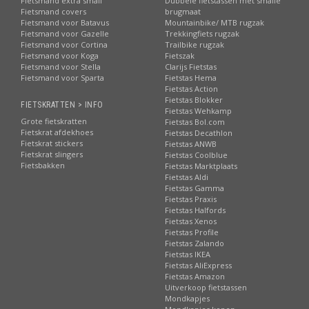
Fietsmand extra small
Dubbele fietstassen met smalle
Fietsmand covers
brugmaat
Fietsmand voor Batavus
Mountainbike/ MTB rugzak
Fietsmand voor Gazelle
Trekkingfiets rugzak
Fietsmand voor Cortina
Trailbike rugzak
Fietsmand voor Koga
Fietszak
Fietsmand voor Stella
Clarijs Fietstas
Fietsmand voor Sparta
Fietstas Hema
Fietstas Action
Fietstas Blokker
FIETSKRATTEN > INFO
Fietstas Wehkamp
Grote fietskratten
Fietstas Bol.com
Fietskrat afdekhoes
Fietstas Decathlon
Fietskrat stickers
Fietstas ANWB
Fietskrat slingers
Fietstas Coolblue
Fietsbakken
Fietstas Marktplaats
Fietstas Aldi
Fietstas Gamma
Fietstas Praxis
Fietstas Halfords
Fietstas Xenos
Fietstas Profile
Fietstas Zalando
Fietstas IKEA
Fietstas AliExpress
Fietstas Amazon
Uitverkoop fietstassen
Mondkapjes