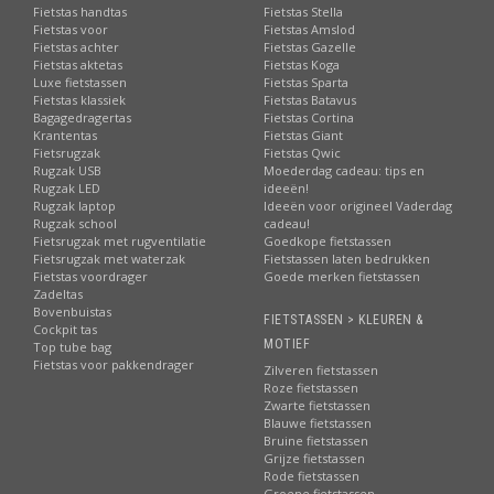
Fietstas handtas
Fietstas Stella
Fietstas voor
Fietstas Amslod
Fietstas achter
Fietstas Gazelle
Fietstas aktetas
Fietstas Koga
Luxe fietstassen
Fietstas Sparta
Fietstas klassiek
Fietstas Batavus
Bagagedragertas
Fietstas Cortina
Krantentas
Fietstas Giant
Fietsrugzak
Fietstas Qwic
Rugzak USB
Moederdag cadeau: tips en
Rugzak LED
ideeën!
Rugzak laptop
Ideeën voor origineel Vaderdag
Rugzak school
cadeau!
Fietsrugzak met rugventilatie
Goedkope fietstassen
Fietsrugzak met waterzak
Fietstassen laten bedrukken
Fietstas voordrager
Goede merken fietstassen
Zadeltas
Bovenbuistas
FIETSTASSEN > KLEUREN &
Cockpit tas
MOTIEF
Top tube bag
Fietstas voor pakkendrager
Zilveren fietstassen
Roze fietstassen
Zwarte fietstassen
Blauwe fietstassen
Bruine fietstassen
Grijze fietstassen
Rode fietstassen
Groene fietstassen