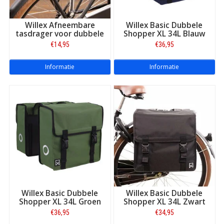
Willex Afneembare
Willex Basic Dubbele
tasdrager voor dubbele
Shopper XL 34L Blauw
tas
€14,95
€36,95
Informatie
Informatie
Kwaliteit in elke stap van het fietstassen-proces
De productie van Willex artikelen vindt plaats in eigen fabrieken
in Azië en gebeurt volgens Europese maatstaven voor milieu en
Willex Basic Dubbele
Willex Basic Dubbele
veiligheid. Vanuit kantoren in Hong Kong en België worden de
Shopper XL 34L Groen
Shopper XL 34L Zwart
producten mondiaal gedistribueerd. Zo kan men in elk stap van
€36,95
€34,95
het proces, van ontwerp tot productie en distributie, de beste