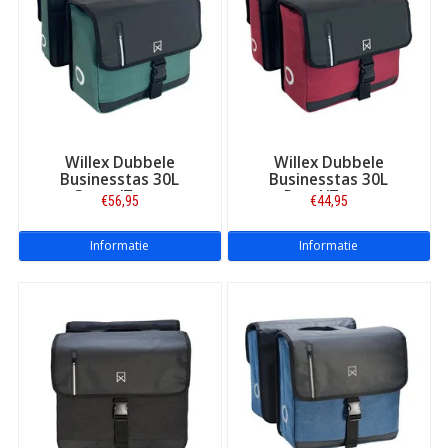
Willex Dubbele
Willex Dubbele
Businesstas 30L
Businesstas 30L
Groen/Zwart
Rood/Zwart
€56,95
€44,95
Informatie
Informatie