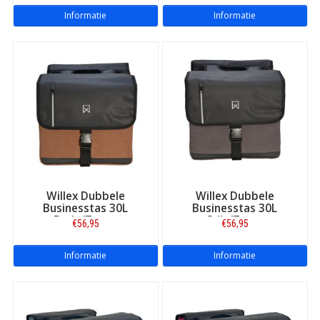
Informatie
Informatie
Willex Dubbele
Willex Dubbele
Businesstas 30L
Businesstas 30L
Bruin/Zwart
Grijs/Zwart
€56,95
€56,95
Informatie
Informatie