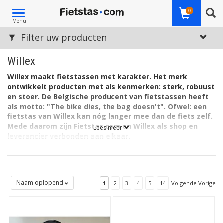
Toggle
0
Menu
navigation
Filter uw producten
Willex
Willex maakt fietstassen met karakter. Het merk
ontwikkelt producten met als kenmerken: sterk, robuust
en stoer. De Belgische producent van fietstassen heeft
als motto: "The bike dies, the bag doesn't". Ofwel: een
fietstas van Willex kan nóg langer mee dan de fiets zelf.
Mede daarom zijn Fietstas.com en Willex als shop en
Lees meer
leverancier verbonden aan elkaar.
De tassen en accessoires van Willex worden onder meer
gecontroleerd op kleurechtheid, waterdichtheid, treksterkte en
scheurweerstand. Het bijzondere karakter van de producten is
ook duidelijk zichtbaar in het uiterlijk. Een fietstas van Willex is al
Naam oplopend
1
2
3
4
5
14
Volgende Vorige
van een afstand te herkennen, dankzij de geheel eigen stijl, in
combinatie met het duidelijke en onmisbare Willex-logo. De tas
mag nou eenmaal gezien worden...