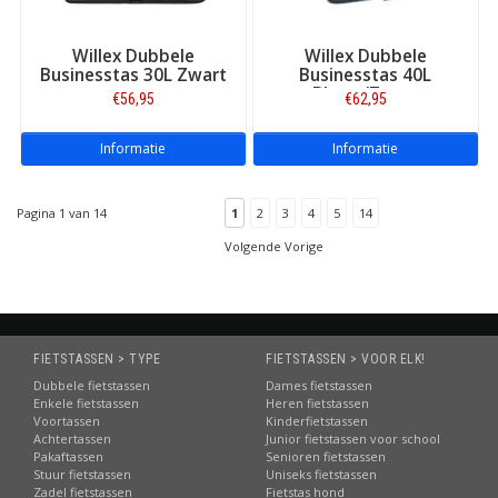
Willex Dubbele
Willex Dubbele
Businesstas 30L Zwart
Businesstas 40L
Blauw/Zwart
€56,95
€62,95
Informatie
Informatie
Pagina 1 van 14
1
2
3
4
5
14
Volgende Vorige
FIETSTASSEN > TYPE
FIETSTASSEN > VOOR ELK!
Dubbele fietstassen
Dames fietstassen
Enkele fietstassen
Heren fietstassen
Voortassen
Kinderfietstassen
Achtertassen
Junior fietstassen voor school
Pakaftassen
Senioren fietstassen
Stuur fietstassen
Uniseks fietstassen
Zadel fietstassen
Fietstas hond