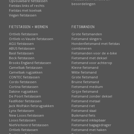
Opvouwbare fietstassen
beoordelingen
Fietstas links of rechts
Fietstas met koelvak
Vegan fietstassen
FIETSTASSEN > MERKEN
FIETSMANDEN
Ortlieb fietstassen
Grote fietsmanden
Ortlieb vs Vaude fietstassen
Fietsmand slingers
AGU fietstassen
Hondenfietsmand met fietstas
ABUS fietstassen
combineren
Basil fietstassen
Fietsmanden voor de e-bike
Beck fietstassen
Fietsmand met deksel
Brooks England fietstassen
Fietsmand voor achterop
Camelbak fietstassen
Kleine fietsmand
Camelbak rugzakken
Witte fietsmand
CONTEC fietstassen
Grote fietsmand
Cordo fietstassen
Bruine fietsmand
Cortina fietstassen
Fietsmand medium
Dakine rugzakken
Grijze fietsmand
De Poort fietstassen
Fietsmand zonder deksel
FastRider fietstassen
Fietsmand metaal
Jack Wolfskin fietsrugzakken
Fietsmand riet
Lynx fietstassen
Fietsmand staal
New Looxs fietstassen
Buikmand fiets
Looxs fietstassen
Fietsmand inklapbaar
NietVerkeerd fietstassen
Fietsmand bagagedrager
Ortlieb fietstassen
Fietsmand met haken