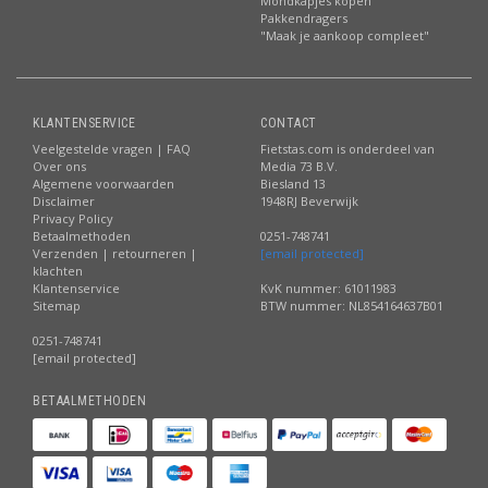
Mondkapjes kopen
Pakkendragers
"Maak je aankoop compleet"
KLANTENSERVICE
CONTACT
Veelgestelde vragen | FAQ
Fietstas.com is onderdeel van
Over ons
Media 73 B.V.
Algemene voorwaarden
Biesland 13
Disclaimer
1948RJ Beverwijk
Privacy Policy
Betaalmethoden
0251-748741
Verzenden | retourneren |
[email protected]
klachten
Klantenservice
KvK nummer: 61011983
Sitemap
BTW nummer: NL854164637B01
0251-748741
[email protected]
BETAALMETHODEN