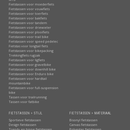
Fietstassen voor moederfiets
Fietstassen voor vouwfiets
Fietstassen voor toerfiets
Fietstassen voor bakfiets
Fietstassen voor tandem
Fietstassen voor driewieler
Fietstassen voor plooifiets
Fietstassen voor trail bike
Fietstassen voor speed pedelec
Fietstas voor longtail fiets
Fietstassen voor bikepacking
Trekkingfiets rugzak
Fietstassen voor ligfiets
Fietstassen voor gravelbike
Fietstassen voor downhill bike
Fietstassen voor Enduro bike
Fietstassen voor hardtail
mountainbike
Fietstassen voor full-suspension
bike
Tassen voor trailrunning
Tassen voor fatbike
FIETSTASSEN > STIJL
FIETSTASSEN > MATERIAAL
Sportieve fietstassen
Bisonyl fietstassen
Design fietstassen
Canvas fietstassen
Trendy en hippe fietstassen
Polyester fietstassen