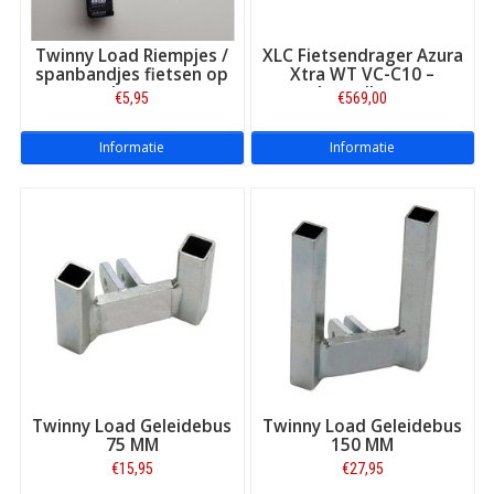
Twinny Load Riempjes /
XLC Fietsendrager Azura
spanbandjes fietsen op
Xtra WT VC-C10 –
drager
kantelbaar
€5,95
€569,00
Informatie
Informatie
Twinny Load Geleidebus
Twinny Load Geleidebus
75 MM
150 MM
€15,95
€27,95