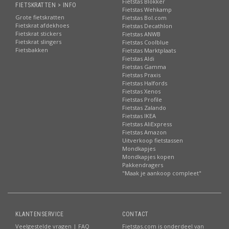
Fietstas Blokker
FIETSKRATTEN > INFO
Fietstas Wehkamp
Grote fietskratten
Fietstas Bol.com
Fietskrat afdekhoes
Fietstas Decathlon
Fietskrat stickers
Fietstas ANWB
Fietskrat slingers
Fietstas Coolblue
Fietsbakken
Fietstas Marktplaats
Fietstas Aldi
Fietstas Gamma
Fietstas Praxis
Fietstas Halfords
Fietstas Xenos
Fietstas Profile
Fietstas Zalando
Fietstas IKEA
Fietstas AliExpress
Fietstas Amazon
Uitverkoop fietstassen
Mondkapjes
Mondkapjes kopen
Pakkendragers
"Maak je aankoop compleet"
KLANTENSERVICE
CONTACT
Veelgestelde vragen | FAQ
Fietstas.com is onderdeel van