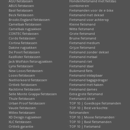
AGU fietstassen
Hondenfietsmand met fietstas
ABUS fietstassen
combineren
Basil fietstassen
Fietsmanden voor de e-bike
Beck fietstassen
Fietsmand met deksel
Brooks England fietstassen
Fietsmand voor achterop
Camelbak fietstassen
Kleine fietsmand
Camelbak rugzakken
Witte fietsmand
CONTEC fietstassen
Grote fietsmand
Cordo fietstassen
Bruine fietsmand
Cortina fietstassen
Fietsmand medium
Dakine rugzakken
Grijze fietsmand
De Poort fietstassen
Fietsmand zonder deksel
FastRider fietstassen
Fietsmand metaal
Jack Wolfskin fietsrugzakken
Fietsmand riet
Lynx fietstassen
Fietsmand staal
New Looxs fietstassen
Buikmand fiets
Looxs fietstassen
Fietsmand inklapbaar
NietVerkeerd fietstassen
Fietsmand bagagedrager
Ortlieb fietstassen
Fietsmand met haken
Racktime fietstassen
Fietsmand dames
Selle Monte Grappa fietstassen
Extra grote fietsmand
Thule fietstassen
Fietsmand zilver
Urban Proof fietstassen
TOP 10 | Goedkope fietsmanden
Vaude fietstassen
TOP 10 | Best verkochte
Willex fietstassen
fietsmanden
XD Design rugzakken
TOP 10 | Mooie fietsmanden
XLC fietstassen
TOP 10 | Basil fietsmanden
Ortlieb garantie
TOP 10 | Fietsmand