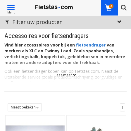
Toggle
0
Menu
navigation
Filter uw producten
Accessoires voor fietsendragers
Vind hier accessoires voor bij een
fietsendrager
van
merken als XLC en Twinny Load. Zoals spanbandjes,
verlichtingsbalk, koppelstuk, geleidebussen in meerdere
maten en andere adapters voor de trekhaak.
Ook een fietsendrager kopen kan op Fietstas.com. Naast de
Lees meer
uitstekende service (zoals productomschrijving, zorgvuldige en
snelle verzending) is ook de prijs zeer concurrerend. En u vindt
hier een fietsendrager voor elke toepassing. Voor aan de
trekhaak, voor bovenop de auto, voor één fiets, twee fietsen of
meerdere fietsen dan wel elektrische fietsen. Inklapbaar,
kantelbaar, met ledverlichting, het kan allemaal.
Meest bekeken
1
Accessoires voor fietsendragers
Zie hier ook onze accessoires voor de fietsendrager. Zoals de