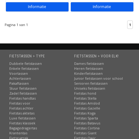
Informatie
Informatie
Pagina 1 van 1
1
FIETSTASSEN > TYPE
FIETSTASSEN > VOOR ELK!
Dubbele fietstassen
Dames fietstassen
Enkele fietstassen
Heren fietstassen
Voortassen
Kinderfietstassen
Achtertassen
Junior fietstassen voor school
Pakaftassen
Senioren fietstassen
Stuur fietstassen
Uniseks fietstassen
Zadel fietstassen
Fietstas hond
Fietstas handtas
Fietstas Stella
Fietstas voor
Fietstas Amslod
Fietstas achter
Fietstas Gazelle
Fietstas aktetas
Fietstas Koga
Luxe fietstassen
Fietstas Sparta
Fietstas klassiek
Fietstas Batavus
Bagagedragertas
Fietstas Cortina
Krantentas
Fietstas Giant
Fietsrugzak
Fietstas Qwic