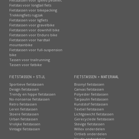
Fietstassen voor speed pedelec
Fietstas voor longtail fiets
Fietstassen voor bikepacking
Trekkingfiets rugzak
Fietstassen voor ligfiets
Fietstassen voor gravelbike
Fietstassen voor downhill bike
Fietstassen voor Enduro bike
Fietstassen voor hardtail
mountainbike
Fietstassen voor full-suspension
bike
Tassen voor trailrunning
Tassen voor fatbike
FIETSTASSEN > STIJL
FIETSTASSEN > MATERIAAL
Sportieve fietstassen
Bisonyl fietstassen
Design fietstassen
Canvas fietstassen
Trendy en hippe fietstassen
Polyester fietstassen
No-nonsense fietstassen
Tarpaulin fietstassen
Retro fietstassen
Kunststof fietstassen
Leren fietstassen
Textiel fietstassen
Stoere fietstassen
Lichtgewicht fietstassen
Urban fietstassen
Gerecyclede fietstassen
Vrolijke fietstassen
Stevige fietstassen
Vintage fietstassen
Willex onderdelen
Ortlieb onderdelen
Vaude onderdelen