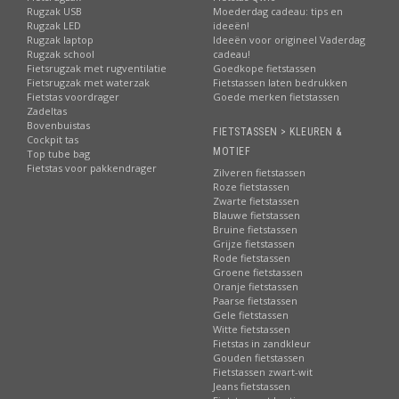
Rugzak USB
Moederdag cadeau: tips en
Rugzak LED
ideeën!
Rugzak laptop
Ideeën voor origineel Vaderdag
Rugzak school
cadeau!
Fietsrugzak met rugventilatie
Goedkope fietstassen
Fietsrugzak met waterzak
Fietstassen laten bedrukken
Fietstas voordrager
Goede merken fietstassen
Zadeltas
Bovenbuistas
FIETSTASSEN > KLEUREN &
Cockpit tas
MOTIEF
Top tube bag
Fietstas voor pakkendrager
Zilveren fietstassen
Roze fietstassen
Zwarte fietstassen
Blauwe fietstassen
Bruine fietstassen
Grijze fietstassen
Rode fietstassen
Groene fietstassen
Oranje fietstassen
Paarse fietstassen
Gele fietstassen
Witte fietstassen
Fietstas in zandkleur
Gouden fietstassen
Fietstassen zwart-wit
Jeans fietstassen