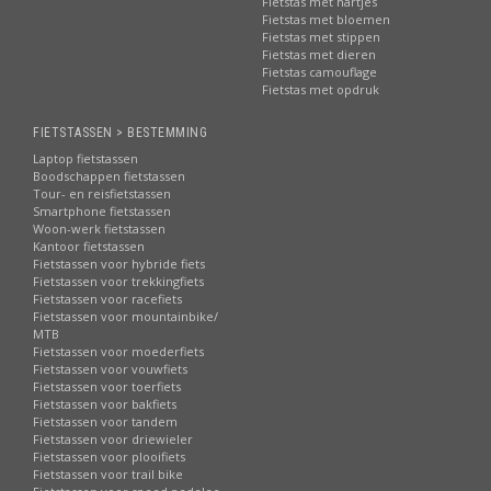
Fietstas met hartjes
Fietstas met bloemen
Fietstas met stippen
Fietstas met dieren
Fietstas camouflage
Fietstas met opdruk
FIETSTASSEN > BESTEMMING
Laptop fietstassen
Boodschappen fietstassen
Tour- en reisfietstassen
Smartphone fietstassen
Woon-werk fietstassen
Kantoor fietstassen
Fietstassen voor hybride fiets
Fietstassen voor trekkingfiets
Fietstassen voor racefiets
Fietstassen voor mountainbike/
MTB
Fietstassen voor moederfiets
Fietstassen voor vouwfiets
Fietstassen voor toerfiets
Fietstassen voor bakfiets
Fietstassen voor tandem
Fietstassen voor driewieler
Fietstassen voor plooifiets
Fietstassen voor trail bike