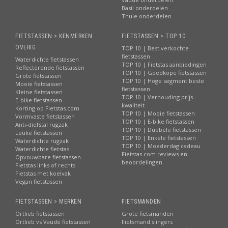
Basil onderdelen
Thule onderdelen
FIETSTASSEN > KENMERKEN
FIETSTASSEN > TOP 10
OVERIG
TOP 10 | Best verkochte
fietstassen
Waterdichte fietstassen
TOP 10 | Fietstas aanbiedingen
Reflecterende fietstassen
TOP 10 | Goedkope fietstassen
Grote fietstassen
TOP 10 | Hoge segment beste
Mooie fietstassen
fietstassen
Kleine fietstassen
TOP 10 | Verhouding prijs-
E-bike fietstassen
kwaliteit
Korting op Fietstas.com
TOP 10 | Mooie fietstassen
Vormvaste fietstassen
TOP 10 | E-bike fietstassen
Anti-diefstal rugzak
TOP 10 | Dubbele fietstassen
Leuke fietstassen
TOP 10 | Enkele fietstassen
Waterdichte rugzak
TOP 10 | Moederdag cadeau
Waterdichte fietstas
Fietstas.com reviews en
Opvouwbare fietstassen
beoordelingen
Fietstas links of rechts
Fietstas met koelvak
Vegan fietstassen
FIETSTASSEN > MERKEN
FIETSMANDEN
Ortlieb fietstassen
Grote fietsmanden
Ortlieb vs Vaude fietstassen
Fietsmand slingers