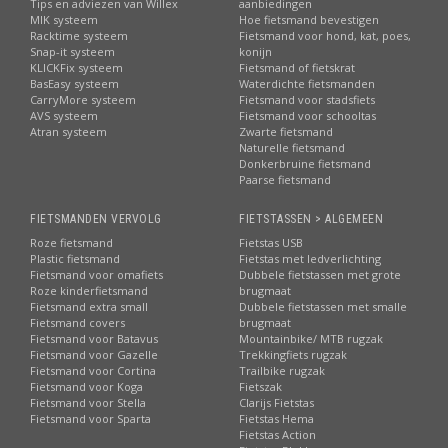
Tips en adviezen van Willex
aanbiedingen
MIK systeem
Hoe fietsmand bevestigen
Racktime systeem
Fietsmand voor hond, kat, poes,
Snap-it systeem
konijn
KLICKFix systeem
Fietsmand of fietskrat
BasEasy systeem
Waterdichte fietsmanden
CarryMore systeem
Fietsmand voor stadsfiets
AVS systeem
Fietsmand voor schooltas
Atran systeem
Zwarte fietsmand
Naturelle fietsmand
Donkerbruine fietsmand
Paarse fietsmand
FIETSMANDEN VERVOLG
FIETSTASSEN > ALGEMEEN
Roze fietsmand
Fietstas USB
Plastic fietsmand
Fietstas met ledverlichting
Fietsmand voor omafiets
Dubbele fietstassen met grote
Roze kinderfietsmand
brugmaat
Fietsmand extra small
Dubbele fietstassen met smalle
Fietsmand covers
brugmaat
Fietsmand voor Batavus
Mountainbike/ MTB rugzak
Fietsmand voor Gazelle
Trekkingfiets rugzak
Fietsmand voor Cortina
Trailbike rugzak
Fietsmand voor Koga
Fietszak
Fietsmand voor Stella
Clarijs Fietstas
Fietsmand voor Sparta
Fietstas Hema
Fietstas Action