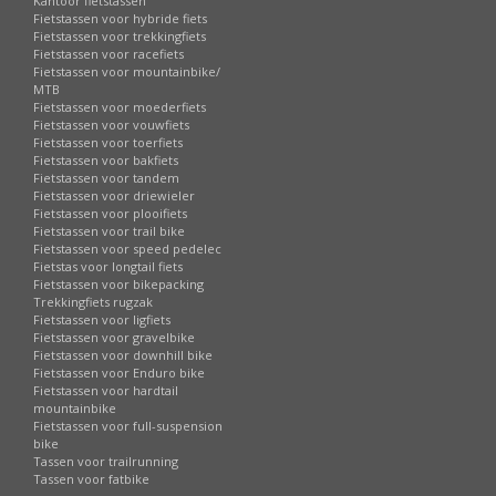
Kantoor fietstassen
Fietstassen voor hybride fiets
Fietstassen voor trekkingfiets
Fietstassen voor racefiets
Fietstassen voor mountainbike/
MTB
Fietstassen voor moederfiets
Fietstassen voor vouwfiets
Fietstassen voor toerfiets
Fietstassen voor bakfiets
Fietstassen voor tandem
Fietstassen voor driewieler
Fietstassen voor plooifiets
Fietstassen voor trail bike
Fietstassen voor speed pedelec
Fietstas voor longtail fiets
Fietstassen voor bikepacking
Trekkingfiets rugzak
Fietstassen voor ligfiets
Fietstassen voor gravelbike
Fietstassen voor downhill bike
Fietstassen voor Enduro bike
Fietstassen voor hardtail
mountainbike
Fietstassen voor full-suspension
bike
Tassen voor trailrunning
Tassen voor fatbike