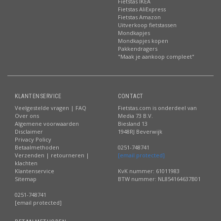
Fietstas IKEA
Fietstas AliExpress
Fietstas Amazon
Uitverkoop fietstassen
Mondkapjes
Mondkapjes kopen
Pakkendragers
"Maak je aankoop compleet"
KLANTENSERVICE
CONTACT
Veelgestelde vragen | FAQ
Fietstas.com is onderdeel van
Over ons
Media 73 B.V.
Algemene voorwaarden
Biesland 13
Disclaimer
1948RJ Beverwijk
Privacy Policy
Betaalmethoden
0251-748741
Verzenden | retourneren |
[email protected]
klachten
Klantenservice
KvK nummer: 61011983
Sitemap
BTW nummer: NL854164637B01
0251-748741
[email protected]