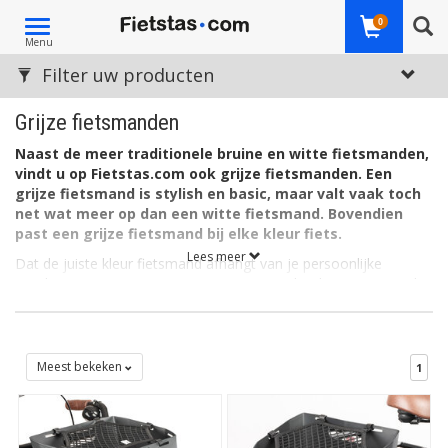
Toggle
0
Menu
navigation
Filter uw producten
Grijze fietsmanden
Naast de meer traditionele bruine en witte fietsmanden,
vindt u op Fietstas.com ook grijze fietsmanden. Een
grijze fietsmand is stylish en basic, maar valt vaak toch
net wat meer op dan een witte fietsmand. Bovendien
past een grijze fietsmand bij elke kleur fiets.
Lees meer
Dat de juiste kleur fietsmand afhangt van je persoonlijke
voorkeur, is niets nieuws. Maar voor eenieder die een tint zoekt
waarmee hij of zij altijd goed zit, is grijs een goede keus. Er zijn
bovendien verschillende soorten grijs terug te vinden in onze
manden. We hebben donkergrijze – of antracietkleurige -
fietsmanden, maar ook lichtgrijze en zilverkleurige.
Meest bekeken
1
Een grijze fietsmand is tijdloos
Grijs (of zilver) is een gewilde kleur voor een fietsaccessoires.