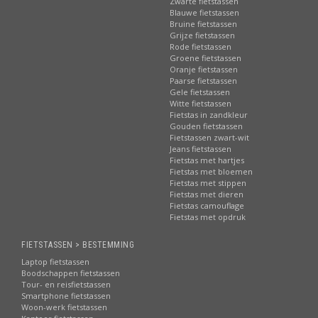
ons assortiment!
Zwarte fietstassen
Blauwe fietstassen
Bruine fietstassen
Voordelen Fietstas.com:
Grijze fietstassen
Rode fietstassen
Nederlands bekendste fietstassenwebshop!
Groene fietstassen
Zeer aantrekkelijk geprijsd:
ook de
grijze fietsmanden
Oranje fietstassen
Paarse fietstassen
Directe verzending:
uit eigen voorraad |
ook afhalen!
Gele fietstassen
Witte fietstassen
Sterk in productkennis:
beste advies en informatie
Fietstas in zandkleur
Betrouwbare levering:
via PostNL
Gouden fietstassen
Fietstassen zwart-wit
Uitstekende service
en online bereikbaarheid
Jeans fietstassen
Beste reviews:
zeer hoge waardering van onze klanten
Fietstas met hartjes
Fietstas met bloemen
Riant assortiment:
elk merk, elk type fietstas!
Fietstas met stippen
Fietstas met dieren
Fietstas camouflage
Fietstas met opdruk
FIETSTASSEN > BESTEMMING
Laptop fietstassen
Boodschappen fietstassen
Tour- en reisfietstassen
Smartphone fietstassen
Woon-werk fietstassen