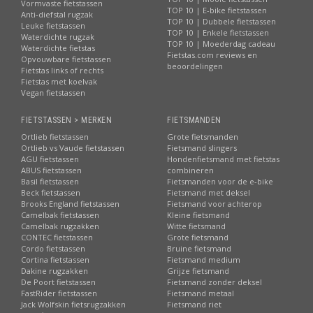
Vormvaste fietstassen
TOP 10 | E-bike fietstassen
Anti-diefstal rugzak
TOP 10 | Dubbele fietstassen
Leuke fietstassen
TOP 10 | Enkele fietstassen
Waterdichte rugzak
TOP 10 | Moederdag cadeau
Waterdichte fietstas
Fietstas.com reviews en
Opvouwbare fietstassen
beoordelingen
Fietstas links of rechts
Fietstas met koelvak
Vegan fietstassen
FIETSTASSEN > MERKEN
FIETSMANDEN
Ortlieb fietstassen
Grote fietsmanden
Ortlieb vs Vaude fietstassen
Fietsmand slingers
AGU fietstassen
Hondenfietsmand met fietstas
ABUS fietstassen
combineren
Basil fietstassen
Fietsmanden voor de e-bike
Beck fietstassen
Fietsmand met deksel
Brooks England fietstassen
Fietsmand voor achterop
Camelbak fietstassen
Kleine fietsmand
Camelbak rugzakken
Witte fietsmand
CONTEC fietstassen
Grote fietsmand
Cordo fietstassen
Bruine fietsmand
Cortina fietstassen
Fietsmand medium
Dakine rugzakken
Grijze fietsmand
De Poort fietstassen
Fietsmand zonder deksel
FastRider fietstassen
Fietsmand metaal
Jack Wolfskin fietsrugzakken
Fietsmand riet