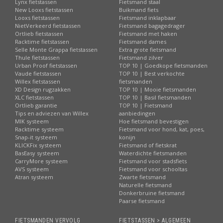
Lynx fietstassen
Fietsmand staal
New Looxs fietstassen
Buikmand fiets
Looxs fietstassen
Fietsmand inklapbaar
NietVerkeerd fietstassen
Fietsmand bagagedrager
Ortlieb fietstassen
Fietsmand met haken
Racktime fietstassen
Fietsmand dames
Selle Monte Grappa fietstassen
Extra grote fietsmand
Thule fietstassen
Fietsmand zilver
Urban Proof fietstassen
TOP 10 | Goedkope fietsmanden
Vaude fietstassen
TOP 10 | Best verkochte
Willex fietstassen
fietsmanden
XD Design rugzakken
TOP 10 | Mooie fietsmanden
XLC fietstassen
TOP 10 | Basil fietsmanden
Ortlieb garantie
TOP 10 | Fietsmand
Tips en adviezen van Willex
aanbiedingen
MIK systeem
Hoe fietsmand bevestigen
Racktime systeem
Fietsmand voor hond, kat, poes,
Snap-it systeem
konijn
KLICKFix systeem
Fietsmand of fietskrat
BasEasy systeem
Waterdichte fietsmanden
CarryMore systeem
Fietsmand voor stadsfiets
AVS systeem
Fietsmand voor schooltas
Atran systeem
Zwarte fietsmand
Naturelle fietsmand
Donkerbruine fietsmand
Paarse fietsmand
FIETSMANDEN VERVOLG
FIETSTASSEN > ALGEMEEN