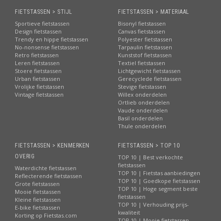
FIETSTASSEN > STIJL
FIETSTASSEN > MATERIAAL
Sportieve fietstassen
Bisonyl fietstassen
Design fietstassen
Canvas fietstassen
Trendy en hippe fietstassen
Polyester fietstassen
No-nonsense fietstassen
Tarpaulin fietstassen
Retro fietstassen
Kunststof fietstassen
Leren fietstassen
Textiel fietstassen
Stoere fietstassen
Lichtgewicht fietstassen
Urban fietstassen
Gerecyclede fietstassen
Vrolijke fietstassen
Stevige fietstassen
Vintage fietstassen
Willex onderdelen
Ortlieb onderdelen
Vaude onderdelen
Basil onderdelen
Thule onderdelen
FIETSTASSEN > KENMERKEN
FIETSTASSEN > TOP 10
OVERIG
TOP 10 | Best verkochte
fietstassen
Waterdichte fietstassen
TOP 10 | Fietstas aanbiedingen
Reflecterende fietstassen
TOP 10 | Goedkope fietstassen
Grote fietstassen
TOP 10 | Hoge segment beste
Mooie fietstassen
fietstassen
Kleine fietstassen
TOP 10 | Verhouding prijs-
E-bike fietstassen
kwaliteit
Korting op Fietstas.com
TOP 10 | Mooie fietstassen