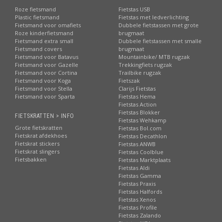
Roze fietsmand
Fietstas USB
Plastic fietsmand
Fietstas met ledverlichting
Fietsmand voor omafiets
Dubbele fietstassen met grote
Roze kinderfietsmand
brugmaat
Fietsmand extra small
Dubbele fietstassen met smalle
Fietsmand covers
brugmaat
Fietsmand voor Batavus
Mountainbike/ MTB rugzak
Fietsmand voor Gazelle
Trekkingfiets rugzak
Fietsmand voor Cortina
Trailbike rugzak
Fietsmand voor Koga
Fietszak
Fietsmand voor Stella
Clarijs Fietstas
Fietsmand voor Sparta
Fietstas Hema
Fietstas Action
Fietstas Blokker
FIETSKRATTEN > INFO
Fietstas Wehkamp
Grote fietskratten
Fietstas Bol.com
Fietskrat afdekhoes
Fietstas Decathlon
Fietskrat stickers
Fietstas ANWB
Fietskrat slingers
Fietstas Coolblue
Fietsbakken
Fietstas Marktplaats
Fietstas Aldi
Fietstas Gamma
Fietstas Praxis
Fietstas Halfords
Fietstas Xenos
Fietstas Profile
Fietstas Zalando