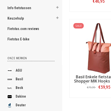
.
€46,95
Info fietstassen
Bestellen
Keuzehulp
.
SALE
.
Fietstas.com reviews
.
.
Fietstas E-bike
.
.
.
.
.
ONZE MERKEN
Een dubbele shopper neemt u 
[email protected]
AGU
bevestigt een dubbele fiets
Basil Enkele fietsta
MIK of Racktime. Er zijn ook
Basil
Shopper MIK Hooks 
Fietsshoppers voor aan 
Bordeaux/Roz
€59,95
Beck
€79,99
Naast enkele en dubbele sho
fietstassen of -manden zijn
Dakine
Bestellen
wordt vaak bevestigd met K
of mand gemakkelijk afneem
Deuter