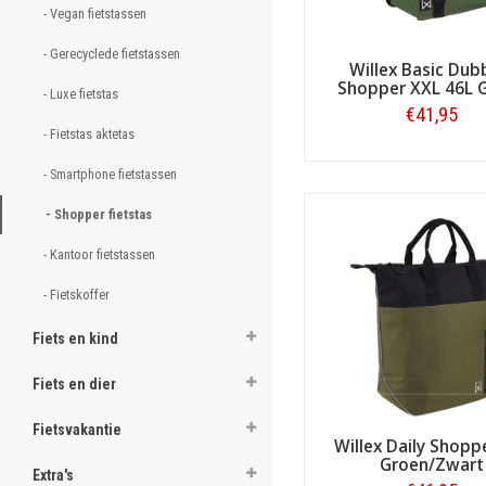
- Vegan fietstassen 
ghost
- Gerecyclede fietstassen  
Willex Basic Dub
Shopper XXL 46L 
- Luxe fietstas 
Let op:
controleer bij een el
€41,95
tussen de drager en de accu
- Fietstas aktetas 
.
Bestellen
Dubbele shopper fietsta
- Smartphone fietstassen 
Er zijn ook dubbele shopper
.
shoppers hebben over het a
- Shopper fietstas 
.
geen probleem is. De meeste
fietstassen ook regenflappen
- Kantoor fietstassen 
.
- Fietskoffer 
.
.
Fiets en kind
.
Fiets en dier
.
Fietsvakantie
Willex Daily Shopp
.
Groen/Zwart
Extra's