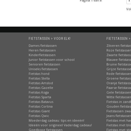
Pagina 1 van 8
1
s.com
Vo
ste fietstassenwebshop!
geprijsd:
ook de
shopper fietstassen
uit eigen voorraad |
ook afhalen!
nis:
beste advies en informatie
ng:
via PostNL
FIETSTASSEN > VOOR ELK!
FIETSTASSEN >
e
en online bereikbaarheid
Dames fietstassen
Zilveren fietsta
hoge waardering van onze klanten
Heren fietstassen
Roze fietstasse
lk merk, elk type fietstas!
Kinderfietstassen
Zwarte fietstas
Junior fietstassen voor school
Blauwe fietstas
Senioren fietstassen
Bruine fietstas
Uniseks fietstassen
Grijze fietstass
Fietstas hond
Rode fietstasse
Fietstas Stella
Groene fietsta
Fietstas Amslod
Oranje fietstas
Fietstas Gazelle
Paarse fietstas
Fietstas Koga
Gele fietstasse
Fietstas Sparta
Witte fietstasse
Fietstas Batavus
Fietstas in zand
Fietstas Cortina
Gouden fietsta
Fietstas Giant
Fietstassen zwa
Fietstas Qwic
Jeans fietstasse
Moederdag cadeau: tips en ideeën!
Fietstas met har
Ideeën voor origineel Vaderdag cadeau!
Fietstas met b
Goedkope fietstassen
Fietstas met st