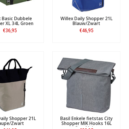
x Basic Dubbele
Willex Daily Shopper 21L
er XL 34L Groen
Blauw/Zwart
r voldoende ruimte voor de haken is
€36,95
€46,95
Bestellen
Bestellen
van uw bagagedrager. Ook deze dubbele
e boodschappen – inclusief flessen –
lecht weer. Daarnaast hebben sommige
ter de tas inloopt tijdens een regenbui.
Daily Shopper 21L
Basil Enkele fietstas City
aupe/Zwart
Shopper MIK Hooks 16L
Grey Melee