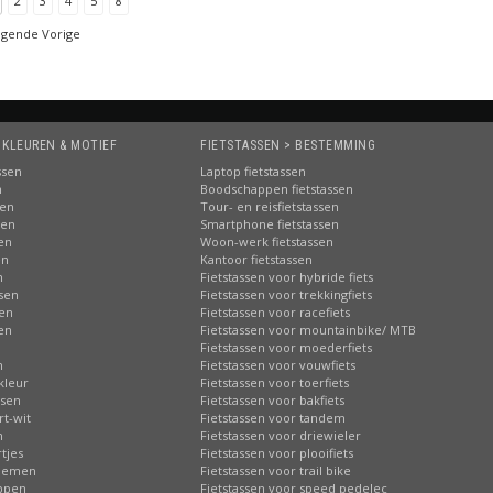
2
3
4
5
8
lgende Vorige
 KLEUREN & MOTIEF
FIETSTASSEN > BESTEMMING
ssen
Laptop fietstassen
n
Boodschappen fietstassen
sen
Tour- en reisfietstassen
sen
Smartphone fietstassen
sen
Woon-werk fietstassen
en
Kantoor fietstassen
n
Fietstassen voor hybride fiets
ssen
Fietstassen voor trekkingfiets
sen
Fietstassen voor racefiets
sen
Fietstassen voor mountainbike/ MTB
n
Fietstassen voor moederfiets
n
Fietstassen voor vouwfiets
kleur
Fietstassen voor toerfiets
ssen
Fietstassen voor bakfiets
rt-wit
Fietstassen voor tandem
n
Fietstassen voor driewieler
tjes
Fietstassen voor plooifiets
loemen
Fietstassen voor trail bike
ippen
Fietstassen voor speed pedelec