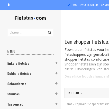
VOOR 22:00 BESTELD = VAN
Een shopper fietstas
Zoekt u een fietstas voor 
MENU
fietsshoppers zijn gemakkel
shopper fietstas comfortabe
Enkele fietstas
Shopper fietstassen zijn ste
ghost
allerlei uitvoeringen. Van ster
Dubbele fietstas
Degelijke boodschappenf
ghost
Merken als
Willex
en Basil m
Schoudertas
het vervoeren van zwaardere
ghost
reflectie. Dankzij de neutra
KLEUR
Stuurtas
herenfietsen. Sommige model
ghost
schoenen. En ook handig: ve
Home
/
Populair
/
Shopper fietsta
Tassenset
neerzetten.