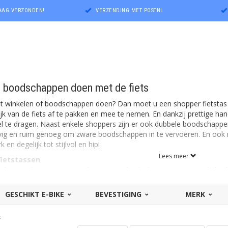
DAAG VERZONDEN!
VERZENDING MET POSTNL
: boodschappen doen met de fiets
het winkelen of boodschappen doen? Dan moet u een shopper fietstas
ijk van de fiets af te pakken en mee te nemen. En dankzij prettige h
l te dragen. Naast enkele shoppers zijn er ook dubbele boodschappe
vig en ruim genoeg om zware boodschappen in te vervoeren. En ook nie
k en degelijk tot stijlvol en hip!
Lees meer
ietstassen
aken sterke no-nonsense fietstassen die dankzij een verstevigde bode
 boodschappen. Deze tassen zijn waterafstotend (maar niet altijd 1
le, effen kleuren – vaak zwart of grijs – zijn deze enkele en dubbele 
GESCHIKT E-BIKE
BEVESTIGING
MERK
len zijn ook verkrijgbaar met afgeschuinde zijkanten, zodat u tijdens
rstevigde, vormvaste fietsshoppers zijn soms uitgerust met bodemvoe
s