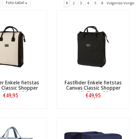
Foto-tabel
1
2
3
4
5
8
Volgende Vorige
er Enkele fietstas
FastRider Enkele fietstas
 Classic Shopper
Canvas Classic Shopper
L Natural CG
19L Zwart CG
€49,95
€49,95
Bestellen
Bestellen
 Op Fietstas.com hebben we een ruim
deze modieuze fietstassen mag u gezien
en
Fastrider
.
t een inhoud van 16 liter, tot wat