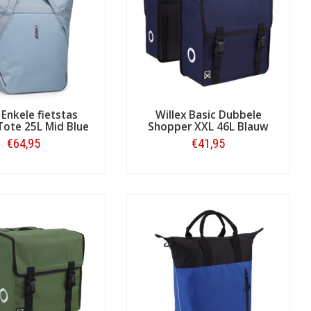
 inhoud van 24 tot soms wel 52 liter.
 ritsvakje binnenin. Handig voor het
 verstelbare schouderband of
laar met shoppen? Dan bevestigt u de
ekken met een flap achterop de tas. Zo
 Enkele fietstas
Willex Basic Dubbele
st heeft van de haken.
ote 25L Mid Blue
Shopper XXL 46L Blauw
€64,95
€41,95
Bestellen
Bestellen