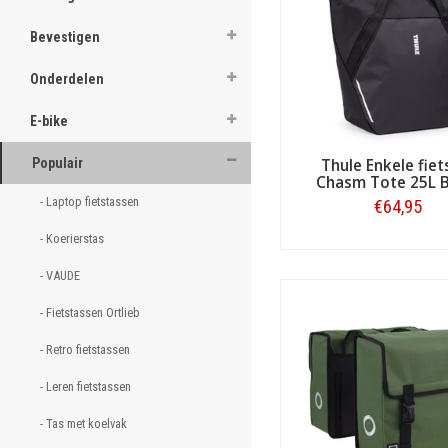
ghost
grotere tassen met een inhou
Bevestigen
Een voorbeeld van deze laat
ghost
Enkele shopper of pakaf
Onderdelen
Naast een ruim hoofdvak bes
ghost
opbergen van sleutels of ee
E-bike
handgrepen, zodat u de tas
ghost
tas gemakkelijk aan de drag
Populair
Thule Enkele fiet
is niet te zien dat de shopp
Chasm Tote 25L B
ghost
- Laptop fietstassen 
€64,95
ghost
- Koerierstas 
Bestellen
ghost
- VAUDE 
ghost
- Fietstassen Ortlieb 
- Retro fietstassen 
ghost
- Leren fietstassen  
ghost
- Tas met koelvak 
ghost