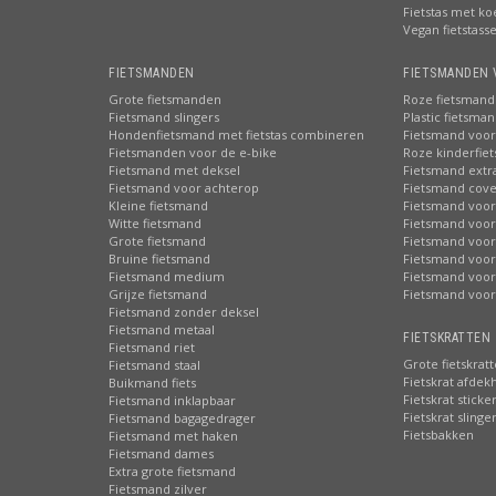
Fietstas met ko
Vegan fietstass
FIETSMANDEN
FIETSMANDEN 
Grote fietsmanden
Roze fietsmand
Fietsmand slingers
Plastic fietsma
Hondenfietsmand met fietstas combineren
Fietsmand voor
Fietsmanden voor de e-bike
Roze kinderfie
Fietsmand met deksel
Fietsmand extr
Fietsmand voor achterop
Fietsmand cove
Kleine fietsmand
Fietsmand voor
Witte fietsmand
Fietsmand voor
Grote fietsmand
Fietsmand voor
Bruine fietsmand
Fietsmand voor
Fietsmand medium
Fietsmand voor 
Grijze fietsmand
Fietsmand voor
Fietsmand zonder deksel
Fietsmand metaal
FIETSKRATTEN 
Fietsmand riet
Grote fietskrat
Fietsmand staal
Fietskrat afdek
Buikmand fiets
Fietskrat sticke
Fietsmand inklapbaar
Fietskrat slinge
Fietsmand bagagedrager
Fietsbakken
Fietsmand met haken
Fietsmand dames
Extra grote fietsmand
Fietsmand zilver