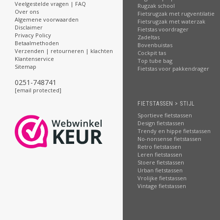
Veelgestelde vragen | FAQ
Rugzak school
Over ons
Fietsrugzak met rugventilatie
Algemene voorwaarden
Fietsrugzak met waterzak
Disclaimer
Fietstas voordrager
Privacy Policy
Zadeltas
Betaalmethoden
Bovenbuistas
Verzenden | retourneren | klachten
Cockpit tas
Klantenservice
Top tube bag
Sitemap
Fietstas voor pakkendrager
0251-748741
[email protected]
FIETSTASSEN > STIJL
Sportieve fietstassen
Design fietstassen
Trendy en hippe fietstassen
No-nonsense fietstassen
Retro fietstassen
Leren fietstassen
Stoere fietstassen
Urban fietstassen
Vrolijke fietstassen
Vintage fietstassen