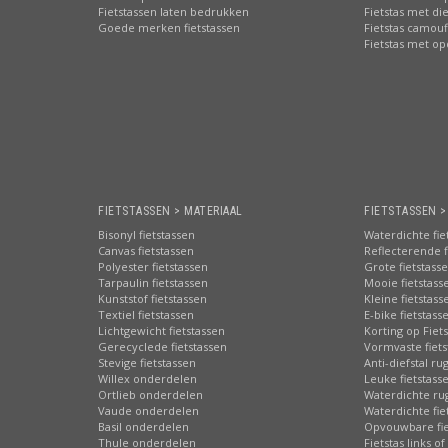
Fietstassen laten bedrukken
Fietstas met di
Goede merken fietstassen
Fietstas camouf
Fietstas met o
FIETSTASSEN > MATERIAAL
FIETSTASSEN 
Bisonyl fietstassen
Waterdichte fie
Canvas fietstassen
Reflecterende f
Polyester fietstassen
Grote fietstass
Tarpaulin fietstassen
Mooie fietstass
Kunststof fietstassen
Kleine fietstass
Textiel fietstassen
E-bike fietstass
Lichtgewicht fietstassen
Korting op Fiet
Gerecyclede fietstassen
Vormvaste fiets
Stevige fietstassen
Anti-diefstal ru
Willex onderdelen
Leuke fietstass
Ortlieb onderdelen
Waterdichte ru
Vaude onderdelen
Waterdichte fie
Basil onderdelen
Opvouwbare fie
Thule onderdelen
Fietstas links of