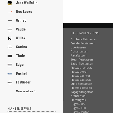
Jack Wolfskin
De voordelen van Fietsta
Nederlands bekend
New Looxs
Zeer aantrekkelijk 
Directe verzending:
Ortlieb
Sterk in productken
Vaude
Betrouwbare leveri
FIETSTASSEN > TYPE
Uitstekende servic
Willex
Dubbele fietstassen
Beste reviews:
zeer 
Enkele fietstassen
Riant assortiment:
e
Cortina
Voortassen
Achtertassen
Pakaftassen
Thule
Stuur fietstassen
Zadel fietstassen
Edge
Fietstas handtas
Fietstas voor
Büchel
Fietstas achter
Fietstas aktetas
FastRider
Luxe fietstassen
Fietstas klassiek
Meer merken
Bagagedragertas
Krantentas
Fietsrugzak
Rugzak USB
Rugzak LED
KLANTENSERVICE
Rugzak laptop