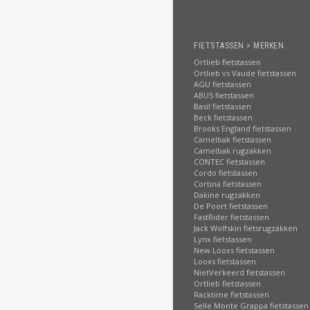
FIETSTASSEN > MERKEN
Ortlieb fietstassen
Ortlieb vs Vaude fietstassen
AGU fietstassen
ABUS fietstassen
Basil fietstassen
Beck fietstassen
Brooks England fietstassen
Camelbak fietstassen
Camelbak rugzakken
CONTEC fietstassen
Cordo fietstassen
Cortina fietstassen
Dakine rugzakken
De Poort fietstassen
FastRider fietstassen
Jack Wolfskin fietsrugzakken
Lynx fietstassen
New Looxs fietstassen
Looxs fietstassen
NietVerkeerd fietstassen
Ortlieb fietstassen
Racktime fietstassen
Selle Monte Grappa fietstassen