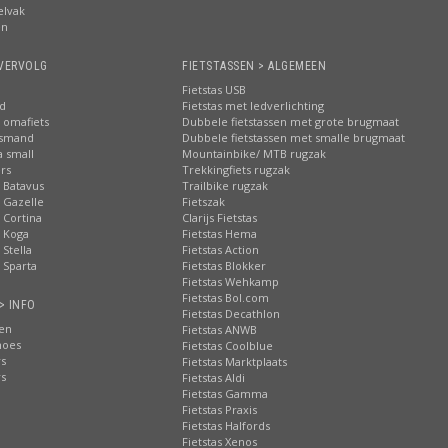
elvak
en
VERVOLG
FIETSTASSEN > ALGEMEEN
Fietstas USB
nd
Fietstas met ledverlichting
 omafiets
Dubbele fietstassen met grote brugmaat
tsmand
Dubbele fietstassen met smalle brugmaat
a small
Mountainbike/ MTB rugzak
rs
Trekkingfiets rugzak
 Batavus
Trailbike rugzak
 Gazelle
Fietszak
 Cortina
Clarijs Fietstas
 Koga
Fietstas Hema
Stella
Fietstas Action
 Sparta
Fietstas Blokker
Fietstas Wehkamp
Fietstas Bol.com
> INFO
Fietstas Decathlon
ten
Fietstas ANWB
hoes
Fietstas Coolblue
rs
Fietstas Marktplaats
rs
Fietstas Aldi
Fietstas Gamma
Fietstas Praxis
Fietstas Halfords
Fietstas Xenos