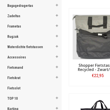
ghost
Bagagedragertas
ghost
Naar Populair
Zadeltas
ghost
Frametas
ghost
Rugzak
ghost
Waterdichte fietstassen
ghost
Accessoires
ghost
Shopper Fietstas
Fietsmand
Recycled - Zwart/
ghost
€22,95
Fietskrat
Stijlvolle en trendy fiet
ghost
Bestellen
Vindt u het belangrijk dat u
Fietsslot
assortiment aan shoppers in 
ghost
worden, ook tijdens het win
TOP 10
ghost
Inhoud van een shopper f
Korting
Shoppers zijn er in uiteenlo