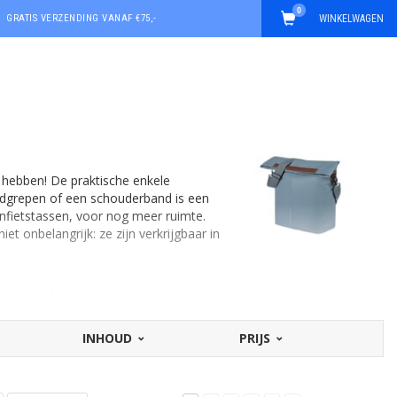
0
GRATIS VERZENDING VANAF €75,-
WINKELWAGEN
 hebben! De praktische enkele
andgrepen of een schouderband is een
nfietstassen, voor nog meer ruimte.
t onbelangrijk: ze zijn verkrijgbaar in
m en zijkanten zeer geschikt zijn voor
00% waterdicht) en voorzien van
shoppers geschikt voor dames- en
INHOUD
PRIJS
 het fietsen de tas niet raakt met uw
tjes, zodat u de tas stabiel kunt