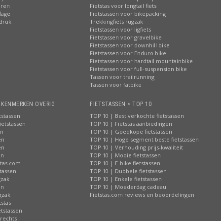
eren
Fietstas voor longtail fiets
lage
Fietstassen voor bikepacking
pdruk
Trekkingfiets rugzak
Fietstassen voor ligfiets
Fietstassen voor gravelbike
Fietstassen voor downhill bike
Fietstassen voor Enduro bike
Fietstassen voor hardtail mountainbike
Fietstassen voor full-suspension bike
Tassen voor trailrunning
Tassen voor fatbike
> KENMERKEN OVERIG
FIETSTASSEN > TOP 10
tstassen
TOP 10 | Best verkochte fietstassen
ietstassen
TOP 10 | Fietstas aanbiedingen
en
TOP 10 | Goedkope fietstassen
en
TOP 10 | Hoge segment beste fietstassen
en
TOP 10 | Verhouding prijs-kwaliteit
en
TOP 10 | Mooie fietstassen
stas.com
TOP 10 | E-bike fietstassen
tassen
TOP 10 | Dubbele fietstassen
gzak
TOP 10 | Enkele fietstassen
en
TOP 10 | Moederdag cadeau
gzak
Fietstas.com reviews en beoordelingen
tstas
tstassen
 rechts