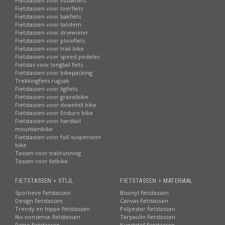
Fietstassen voor vouwfiets
Fietstassen voor toerfiets
Fietstassen voor bakfiets
Fietstassen voor tandem
Fietstassen voor driewieler
Fietstassen voor plooifiets
Fietstassen voor trail bike
Fietstassen voor speed pedelec
Fietstas voor longtail fiets
Fietstassen voor bikepacking
Trekkingfiets rugzak
Fietstassen voor ligfiets
Fietstassen voor gravelbike
Fietstassen voor downhill bike
Fietstassen voor Enduro bike
Fietstassen voor hardtail
mountainbike
Fietstassen voor full-suspension
bike
Tassen voor trailrunning
Tassen voor fatbike
FIETSTASSEN > STIJL
FIETSTASSEN > MATERIAAL
Sportieve fietstassen
Bisonyl fietstassen
Design fietstassen
Canvas fietstassen
Trendy en hippe fietstassen
Polyester fietstassen
No-nonsense fietstassen
Tarpaulin fietstassen
Retro fietstassen
Kunststof fietstassen