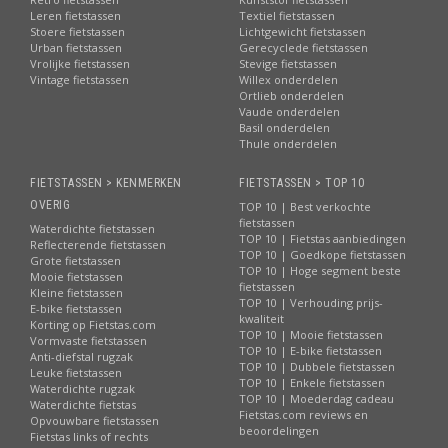
Leren fietstassen
Textiel fietstassen
Stoere fietstassen
Lichtgewicht fietstassen
Urban fietstassen
Gerecyclede fietstassen
Vrolijke fietstassen
Stevige fietstassen
Vintage fietstassen
Willex onderdelen
Ortlieb onderdelen
Vaude onderdelen
Basil onderdelen
Thule onderdelen
FIETSTASSEN > KENMERKEN
FIETSTASSEN > TOP 10
OVERIG
TOP 10 | Best verkochte
fietstassen
Waterdichte fietstassen
TOP 10 | Fietstas aanbiedingen
Reflecterende fietstassen
TOP 10 | Goedkope fietstassen
Grote fietstassen
TOP 10 | Hoge segment beste
Mooie fietstassen
fietstassen
Kleine fietstassen
TOP 10 | Verhouding prijs-
E-bike fietstassen
kwaliteit
Korting op Fietstas.com
TOP 10 | Mooie fietstassen
Vormvaste fietstassen
TOP 10 | E-bike fietstassen
Anti-diefstal rugzak
TOP 10 | Dubbele fietstassen
Leuke fietstassen
TOP 10 | Enkele fietstassen
Waterdichte rugzak
TOP 10 | Moederdag cadeau
Waterdichte fietstas
Fietstas.com reviews en
Opvouwbare fietstassen
beoordelingen
Fietstas links of rechts