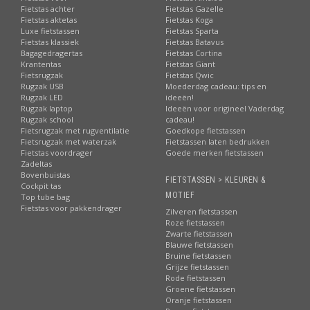
Fietstas achter
Fietstas Gazelle
Fietstas aktetas
Fietstas Koga
Luxe fietstassen
Fietstas Sparta
Fietstas klassiek
Fietstas Batavus
Bagagedragertas
Fietstas Cortina
Krantentas
Fietstas Giant
Fietsrugzak
Fietstas Qwic
Rugzak USB
Moederdag cadeau: tips en
Rugzak LED
ideeën!
Rugzak laptop
Ideeën voor origineel Vaderdag
Rugzak school
cadeau!
Fietsrugzak met rugventilatie
Goedkope fietstassen
Fietsrugzak met waterzak
Fietstassen laten bedrukken
Fietstas voordrager
Goede merken fietstassen
Zadeltas
Bovenbuistas
FIETSTASSEN > KLEUREN &
Cockpit tas
MOTIEF
Top tube bag
Fietstas voor pakkendrager
Zilveren fietstassen
Roze fietstassen
Zwarte fietstassen
Blauwe fietstassen
Bruine fietstassen
Grijze fietstassen
Rode fietstassen
Groene fietstassen
Oranje fietstassen