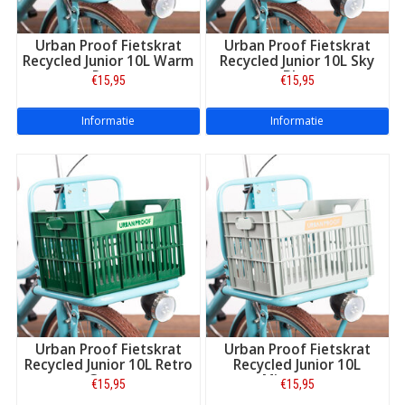
Riant assortiment:
elk merk, elk type fietstas!
Urban Proof Fietskrat
Urban Proof Fietskrat
Recycled Junior 10L Warm
Recycled Junior 10L Sky
Roze
Blue
€15,95
€15,95
Informatie
Informatie
Urban Proof Fietskrat
Urban Proof Fietskrat
Recycled Junior 10L Retro
Recycled Junior 10L
Groen
Mintgroen
€15,95
€15,95