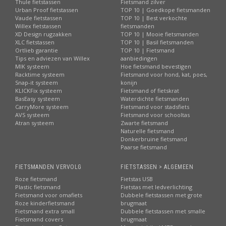
Thule fietstassen
Fietsmand zilver
Urban Proof fietstassen
TOP 10 | Goedkope fietsmanden
Vaude fietstassen
TOP 10 | Best verkochte
Willex fietstassen
fietsmanden
XD Design rugzakken
TOP 10 | Mooie fietsmanden
XLC fietstassen
TOP 10 | Basil fietsmanden
Ortlieb garantie
TOP 10 | Fietsmand
Tips en adviezen van Willex
aanbiedingen
MIK systeem
Hoe fietsmand bevestigen
Racktime systeem
Fietsmand voor hond, kat, poes,
Snap-it systeem
konijn
KLICKFix systeem
Fietsmand of fietskrat
BasEasy systeem
Waterdichte fietsmanden
CarryMore systeem
Fietsmand voor stadsfiets
AVS systeem
Fietsmand voor schooltas
Atran systeem
Zwarte fietsmand
Naturelle fietsmand
Donkerbruine fietsmand
Paarse fietsmand
FIETSMANDEN VERVOLG
FIETSTASSEN > ALGEMEEN
Roze fietsmand
Fietstas USB
Plastic fietsmand
Fietstas met ledverlichting
Fietsmand voor omafiets
Dubbele fietstassen met grote
Roze kinderfietsmand
brugmaat
Fietsmand extra small
Dubbele fietstassen met smalle
Fietsmand covers
brugmaat