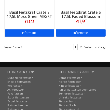
Basil Fietskrat Crate S
Basil Fietskrat Crate S
17,5L Moss Green MIK/RT
17,5L Faded Blossom
MIK/RT
€14,95
€14,95
Informatie
Informatie
Pagina 1 van 2
1
2
Volgende Vorige
FIETSTASSEN > TYPE
FIETSTASSEN > VOOR ELK!
Dubbele fietstassen
Dames fietstassen
Enkele fietstassen
Heren fietstassen
Voortassen
Kinderfietstassen
Achtertassen
Junior fietstassen voor school
Pakaftassen
Senioren fietstassen
Stuur fietstassen
Uniseks fietstassen
Zadel fietstassen
Fietstas hond
Fietstas handtas
Fietstas Stella
Fietstas voor
Fietstas Amslod