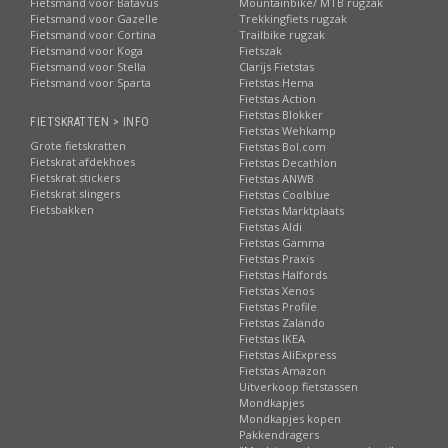
Fietsmand voor Batavus
Mountainbike/ MTB rugzak
Fietsmand voor Gazelle
Trekkingfiets rugzak
Fietsmand voor Cortina
Trailbike rugzak
Fietsmand voor Koga
Fietszak
Fietsmand voor Stella
Clarijs Fietstas
Fietsmand voor Sparta
Fietstas Hema
Fietstas Action
Fietstas Blokker
FIETSKRATTEN > INFO
Fietstas Wehkamp
Grote fietskratten
Fietstas Bol.com
Fietskrat afdekhoes
Fietstas Decathlon
Fietskrat stickers
Fietstas ANWB
Fietskrat slingers
Fietstas Coolblue
Fietsbakken
Fietstas Marktplaats
Fietstas Aldi
Fietstas Gamma
Fietstas Praxis
Fietstas Halfords
Fietstas Xenos
Fietstas Profile
Fietstas Zalando
Fietstas IKEA
Fietstas AliExpress
Fietstas Amazon
Uitverkoop fietstassen
Mondkapjes
Mondkapjes kopen
Pakkendragers