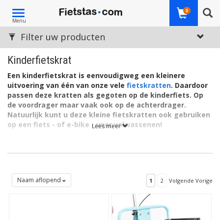
Toggle
0
Menu
navigation
Filter uw producten
Kinderfietskrat
Een kinderfietskrat is eenvoudigweg een kleinere
uitvoering van één van onze vele
fietskratten
. Daardoor
passen deze kratten als gegoten op de kinderfiets. Op
de voordrager maar vaak ook op de achterdrager.
Natuurlijk kunt u deze kleine fietskratten ook gebruiken
op een fiets - of e-bike - voor volwassenen!
Lees meer
De kwaliteit van een kinderfietskrat die een kleinere afgeleide is
van een fietskrat voor volwassenen, is exact gelijk. Ze zijn
degelijk en praktisch, waarbij ons assortiment bovendien louter
bestaat uit kinderkratten van de bekende, goede merken.
Naam aflopend
1
2
Volgende Vorige
Naar Fiets en Kind