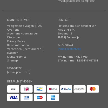
"Maak je aankoop compleet"
KLANTENSERVICE
CONTACT
Veelgestelde vragen | FAQ
Fietstas.com is onderdeel van
Over ons
Media 73 B.V.
Algemene voorwaarden
Biesland 13
Disclaimer
1948RJ Beverwijk
Privacy Policy
Betaalmethoden
0251-748741
Verzenden | retourneren |
[email protected]
klachten
Klantenservice
KvK nummer: 61011983
Sitemap
BTW nummer: NL854164637B01
0251-748741
[email protected]
BETAALMETHODEN