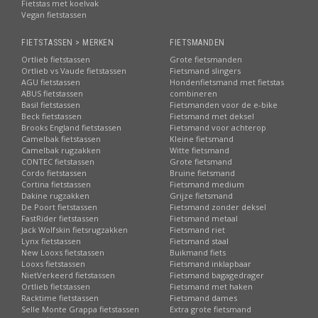
Fietstas met koelvak
Vegan fietstassen
FIETSTASSEN > MERKEN
FIETSMANDEN
Ortlieb fietstassen
Grote fietsmanden
Ortlieb vs Vaude fietstassen
Fietsmand slingers
AGU fietstassen
Hondenfietsmand met fietstas
ABUS fietstassen
combineren
Basil fietstassen
Fietsmanden voor de e-bike
Beck fietstassen
Fietsmand met deksel
Brooks England fietstassen
Fietsmand voor achterop
Camelbak fietstassen
Kleine fietsmand
Camelbak rugzakken
Witte fietsmand
CONTEC fietstassen
Grote fietsmand
Cordo fietstassen
Bruine fietsmand
Cortina fietstassen
Fietsmand medium
Dakine rugzakken
Grijze fietsmand
De Poort fietstassen
Fietsmand zonder deksel
FastRider fietstassen
Fietsmand metaal
Jack Wolfskin fietsrugzakken
Fietsmand riet
Lynx fietstassen
Fietsmand staal
New Looxs fietstassen
Buikmand fiets
Looxs fietstassen
Fietsmand inklapbaar
NietVerkeerd fietstassen
Fietsmand bagagedrager
Ortlieb fietstassen
Fietsmand met haken
Racktime fietstassen
Fietsmand dames
Selle Monte Grappa fietstassen
Extra grote fietsmand