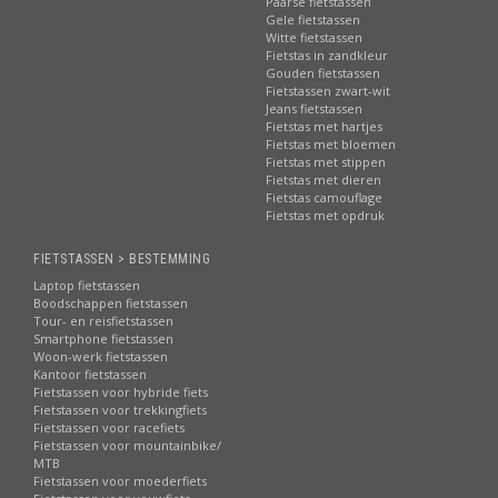
Paarse fietstassen
Gele fietstassen
Witte fietstassen
Fietstas in zandkleur
Gouden fietstassen
Fietstassen zwart-wit
Jeans fietstassen
Fietstas met hartjes
Fietstas met bloemen
Fietstas met stippen
Fietstas met dieren
Fietstas camouflage
Fietstas met opdruk
FIETSTASSEN > BESTEMMING
Laptop fietstassen
Boodschappen fietstassen
Tour- en reisfietstassen
Smartphone fietstassen
Woon-werk fietstassen
Kantoor fietstassen
Fietstassen voor hybride fiets
Fietstassen voor trekkingfiets
Fietstassen voor racefiets
Fietstassen voor mountainbike/
MTB
Fietstassen voor moederfiets