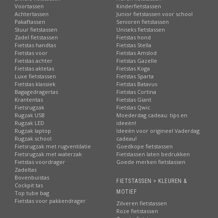
Voortassen
Kinderfietstassen
Achtertassen
Junior fietstassen voor school
Pakaftassen
Senioren fietstassen
Stuur fietstassen
Uniseks fietstassen
Zadel fietstassen
Fietstas hond
Fietstas handtas
Fietstas Stella
Fietstas voor
Fietstas Amslod
Fietstas achter
Fietstas Gazelle
Fietstas aktetas
Fietstas Koga
Luxe fietstassen
Fietstas Sparta
Fietstas klassiek
Fietstas Batavus
Bagagedragertas
Fietstas Cortina
Krantentas
Fietstas Giant
Fietsrugzak
Fietstas Qwic
Rugzak USB
Moederdag cadeau: tips en
Rugzak LED
ideeën!
Rugzak laptop
Ideeën voor origineel Vaderdag
Rugzak school
cadeau!
Fietsrugzak met rugventilatie
Goedkope fietstassen
Fietsrugzak met waterzak
Fietstassen laten bedrukken
Fietstas voordrager
Goede merken fietstassen
Zadeltas
Bovenbuistas
FIETSTASSEN > KLEUREN &
Cockpit tas
MOTIEF
Top tube bag
Fietstas voor pakkendrager
Zilveren fietstassen
Roze fietstassen