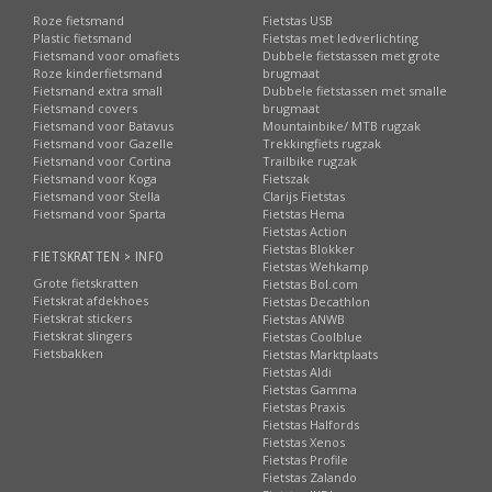
Roze fietsmand
Fietstas USB
Plastic fietsmand
Fietstas met ledverlichting
Fietsmand voor omafiets
Dubbele fietstassen met grote
Roze kinderfietsmand
brugmaat
Fietsmand extra small
Dubbele fietstassen met smalle
Fietsmand covers
brugmaat
Fietsmand voor Batavus
Mountainbike/ MTB rugzak
Fietsmand voor Gazelle
Trekkingfiets rugzak
Fietsmand voor Cortina
Trailbike rugzak
Fietsmand voor Koga
Fietszak
Fietsmand voor Stella
Clarijs Fietstas
Fietsmand voor Sparta
Fietstas Hema
Fietstas Action
Fietstas Blokker
FIETSKRATTEN > INFO
Fietstas Wehkamp
Grote fietskratten
Fietstas Bol.com
Fietskrat afdekhoes
Fietstas Decathlon
Fietskrat stickers
Fietstas ANWB
Fietskrat slingers
Fietstas Coolblue
Fietsbakken
Fietstas Marktplaats
Fietstas Aldi
Fietstas Gamma
Fietstas Praxis
Fietstas Halfords
Fietstas Xenos
Fietstas Profile
Fietstas Zalando