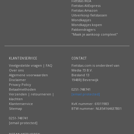
Fietstas IKEA
Fietstas AliExpress
Fietstas Amazon
Uitverkoop fietstassen
Mondkapjes
Mondkapjes kopen
Pakkendragers
"Maak je aankoop compleet"
KLANTENSERVICE
CONTACT
Veelgestelde vragen | FAQ
Fietstas.com is onderdeel van
Over ons
Media 73 B.V.
Algemene voorwaarden
Biesland 13
Disclaimer
1948RJ Beverwijk
Privacy Policy
Betaalmethoden
0251-748741
Verzenden | retourneren |
[email protected]
klachten
Klantenservice
KvK nummer: 61011983
Sitemap
BTW nummer: NL854164637B01
0251-748741
[email protected]