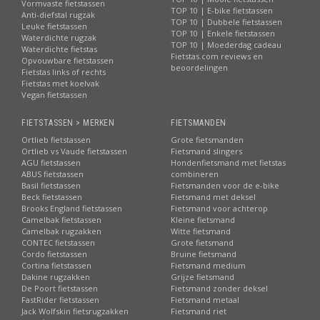
Vormvaste fietstassen
TOP 10 | E-bike fietstassen
Anti-diefstal rugzak
TOP 10 | Dubbele fietstassen
Leuke fietstassen
TOP 10 | Enkele fietstassen
Waterdichte rugzak
TOP 10 | Moederdag cadeau
Waterdichte fietstas
Fietstas.com reviews en
Opvouwbare fietstassen
beoordelingen
Fietstas links of rechts
Fietstas met koelvak
Vegan fietstassen
FIETSTASSEN > MERKEN
FIETSMANDEN
Ortlieb fietstassen
Grote fietsmanden
Ortlieb vs Vaude fietstassen
Fietsmand slingers
AGU fietstassen
Hondenfietsmand met fietstas
ABUS fietstassen
combineren
Basil fietstassen
Fietsmanden voor de e-bike
Beck fietstassen
Fietsmand met deksel
Brooks England fietstassen
Fietsmand voor achterop
Camelbak fietstassen
Kleine fietsmand
Camelbak rugzakken
Witte fietsmand
CONTEC fietstassen
Grote fietsmand
Cordo fietstassen
Bruine fietsmand
Cortina fietstassen
Fietsmand medium
Dakine rugzakken
Grijze fietsmand
De Poort fietstassen
Fietsmand zonder deksel
FastRider fietstassen
Fietsmand metaal
Jack Wolfskin fietsrugzakken
Fietsmand riet