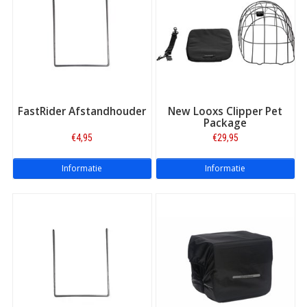
Sterk in productkennis:
beste advies en informatie
Betrouwbare levering:
via PostNL
Uitstekende service
en online bereikbaarheid
Beste reviews:
zeer hoge waardering van onze klanten
Riant assortiment:
elk merk, elk type fietstas!
FastRider Afstandhouder
New Looxs Clipper Pet
Package
€4,95
€29,95
Informatie
Informatie