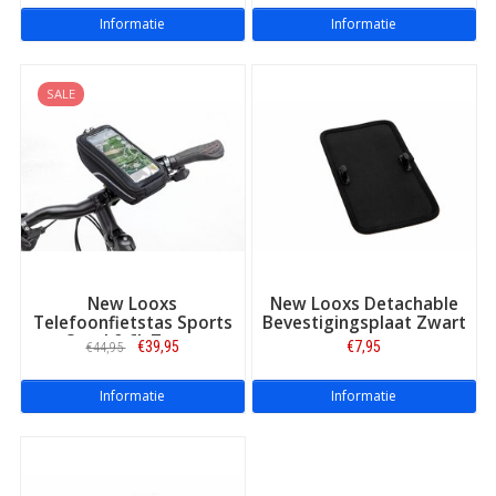
Informatie
Informatie
SALE
New Looxs
New Looxs Detachable
Telefoonfietstas Sports
Bevestigingsplaat Zwart
Quad 0,6L Zwart
€39,95
€7,95
€44,95
Informatie
Informatie