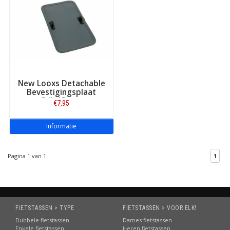
New Looxs Detachable
Bevestigingsplaat
Grijs/Groen
€7,95
Informatie
Pagina 1 van 1
1
FIETSTASSEN > TYPE
FIETSTASSEN > VOOR ELK!
Dubbele fietstassen
Dames fietstassen
Enkele fietstassen
Heren fietstassen