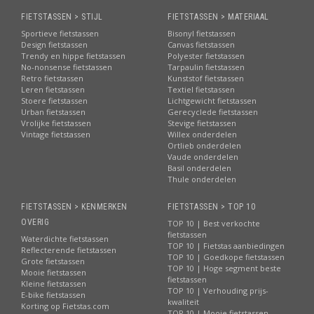
FIETSTASSEN > STIJL
FIETSTASSEN > MATERIAAL
Sportieve fietstassen
Bisonyl fietstassen
Design fietstassen
Canvas fietstassen
Trendy en hippe fietstassen
Polyester fietstassen
No-nonsense fietstassen
Tarpaulin fietstassen
Retro fietstassen
Kunststof fietstassen
Leren fietstassen
Textiel fietstassen
Stoere fietstassen
Lichtgewicht fietstassen
Urban fietstassen
Gerecyclede fietstassen
Vrolijke fietstassen
Stevige fietstassen
Vintage fietstassen
Willex onderdelen
Ortlieb onderdelen
Vaude onderdelen
Basil onderdelen
Thule onderdelen
FIETSTASSEN > KENMERKEN
FIETSTASSEN > TOP 10
OVERIG
TOP 10 | Best verkochte
fietstassen
Waterdichte fietstassen
TOP 10 | Fietstas aanbiedingen
Reflecterende fietstassen
TOP 10 | Goedkope fietstassen
Grote fietstassen
TOP 10 | Hoge segment beste
Mooie fietstassen
fietstassen
Kleine fietstassen
TOP 10 | Verhouding prijs-
E-bike fietstassen
kwaliteit
Korting op Fietstas.com
TOP 10 | Mooie fietstassen