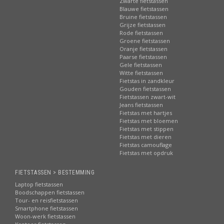
Zwarte fietstassen
Blauwe fietstassen
Bruine fietstassen
Grijze fietstassen
Rode fietstassen
Groene fietstassen
Oranje fietstassen
Paarse fietstassen
Gele fietstassen
Witte fietstassen
Fietstas in zandkleur
Gouden fietstassen
Fietstassen zwart-wit
Jeans fietstassen
Fietstas met hartjes
Fietstas met bloemen
Fietstas met stippen
Fietstas met dieren
Fietstas camouflage
Fietstas met opdruk
FIETSTASSEN > BESTEMMING
Laptop fietstassen
Boodschappen fietstassen
Tour- en reisfietstassen
Smartphone fietstassen
Woon-werk fietstassen