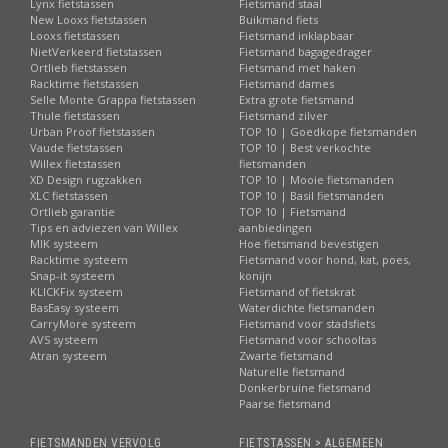
Lynx fietstassen
Fietsmand staal
New Looxs fietstassen
Buikmand fiets
Looxs fietstassen
Fietsmand inklapbaar
NietVerkeerd fietstassen
Fietsmand bagagedrager
Ortlieb fietstassen
Fietsmand met haken
Racktime fietstassen
Fietsmand dames
Selle Monte Grappa fietstassen
Extra grote fietsmand
Thule fietstassen
Fietsmand zilver
Urban Proof fietstassen
TOP 10 | Goedkope fietsmanden
Vaude fietstassen
TOP 10 | Best verkochte
Willex fietstassen
fietsmanden
XD Design rugzakken
TOP 10 | Mooie fietsmanden
XLC fietstassen
TOP 10 | Basil fietsmanden
Ortlieb garantie
TOP 10 | Fietsmand
Tips en adviezen van Willex
aanbiedingen
MIK systeem
Hoe fietsmand bevestigen
Racktime systeem
Fietsmand voor hond, kat, poes,
Snap-it systeem
konijn
KLICKFix systeem
Fietsmand of fietskrat
BasEasy systeem
Waterdichte fietsmanden
CarryMore systeem
Fietsmand voor stadsfiets
AVS systeem
Fietsmand voor schooltas
Atran systeem
Zwarte fietsmand
Naturelle fietsmand
Donkerbruine fietsmand
Paarse fietsmand
FIETSMANDEN VERVOLG
FIETSTASSEN > ALGEMEEN