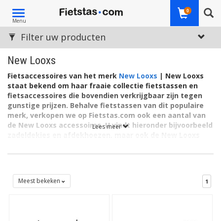
Toggle
0
Menu
navigation
Filter uw producten
New Looxs
Fietsaccessoires van het merk
New Looxs
| New Looxs
staat bekend om haar fraaie collectie fietstassen en
fietsaccessoires die bovendien verkrijgbaar zijn tegen
gunstige prijzen. Behalve fietstassen van dit populaire
merk, verkopen we op Fietstas.com ook een aantal van
de New Looxs accessoires. U vindt hieronder bijvoorbeeld
Lees meer
zadeldekjes en afdekhoezen, maar ook de New Looxs
bevestigingssystemen.
De voordelen van Fietstas.com:
Nederlands bekendste fietstassenwebshop!
Meest bekeken
1
Aantrekkelijk geprijsd:
ook de
accessoires van New
Looxs
Directe verzending:
uit eigen voorraad |
ook afhalen!