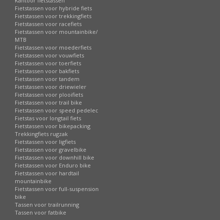
Kantoor fietstassen
Fietstassen voor hybride fiets
Fietstassen voor trekkingfiets
Fietstassen voor racefiets
Fietstassen voor mountainbike/
MTB
Fietstassen voor moederfiets
Fietstassen voor vouwfiets
Fietstassen voor toerfiets
Fietstassen voor bakfiets
Fietstassen voor tandem
Fietstassen voor driewieler
Fietstassen voor plooifiets
Fietstassen voor trail bike
Fietstassen voor speed pedelec
Fietstas voor longtail fiets
Fietstassen voor bikepacking
Trekkingfiets rugzak
Fietstassen voor ligfiets
Fietstassen voor gravelbike
Fietstassen voor downhill bike
Fietstassen voor Enduro bike
Fietstassen voor hardtail
mountainbike
Fietstassen voor full-suspension
bike
Tassen voor trailrunning
Tassen voor fatbike