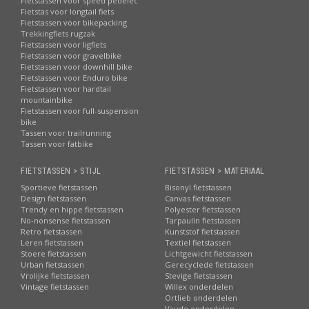
Fietstassen voor speed pedelec
Fietstas voor longtail fiets
Fietstassen voor bikepacking
Trekkingfiets rugzak
Fietstassen voor ligfiets
Fietstassen voor gravelbike
Fietstassen voor downhill bike
Fietstassen voor Enduro bike
Fietstassen voor hardtail
mountainbike
Fietstassen voor full-suspension
bike
Tassen voor trailrunning
Tassen voor fatbike
FIETSTASSEN > STIJL
FIETSTASSEN > MATERIAAL
Sportieve fietstassen
Bisonyl fietstassen
Design fietstassen
Canvas fietstassen
Trendy en hippe fietstassen
Polyester fietstassen
No-nonsense fietstassen
Tarpaulin fietstassen
Retro fietstassen
Kunststof fietstassen
Leren fietstassen
Textiel fietstassen
Stoere fietstassen
Lichtgewicht fietstassen
Urban fietstassen
Gerecyclede fietstassen
Vrolijke fietstassen
Stevige fietstassen
Vintage fietstassen
Willex onderdelen
Ortlieb onderdelen
Vaude onderdelen