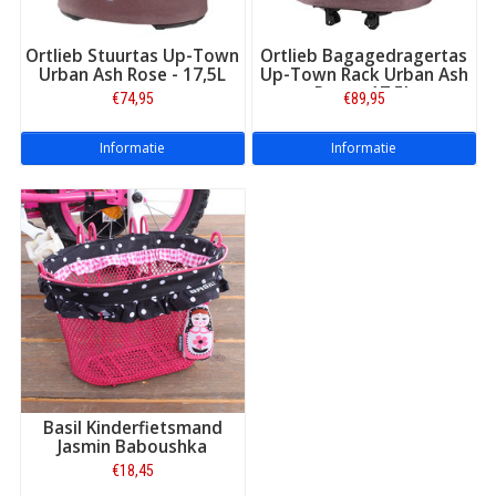
Ortlieb Stuurtas Up-Town
Ortlieb Bagagedragertas
Urban Ash Rose - 17,5L
Up-Town Rack Urban Ash
Rose - 17,5L
€74,95
€89,95
Informatie
Informatie
Basil Kinderfietsmand
Jasmin Baboushka
€18,45