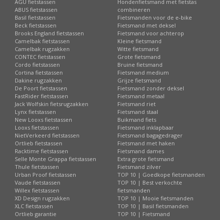
AGU fietstassen
Hondenfietsmand met fietstas
ABUS fietstassen
combineren
Basil fietstassen
Fietsmanden voor de e-bike
Beck fietstassen
Fietsmand met deksel
Brooks England fietstassen
Fietsmand voor achterop
Camelbak fietstassen
Kleine fietsmand
Camelbak rugzakken
Witte fietsmand
CONTEC fietstassen
Grote fietsmand
Cordo fietstassen
Bruine fietsmand
Cortina fietstassen
Fietsmand medium
Dakine rugzakken
Grijze fietsmand
De Poort fietstassen
Fietsmand zonder deksel
FastRider fietstassen
Fietsmand metaal
Jack Wolfskin fietsrugzakken
Fietsmand riet
Lynx fietstassen
Fietsmand staal
New Looxs fietstassen
Buikmand fiets
Looxs fietstassen
Fietsmand inklapbaar
NietVerkeerd fietstassen
Fietsmand bagagedrager
Ortlieb fietstassen
Fietsmand met haken
Racktime fietstassen
Fietsmand dames
Selle Monte Grappa fietstassen
Extra grote fietsmand
Thule fietstassen
Fietsmand zilver
Urban Proof fietstassen
TOP 10 | Goedkope fietsmanden
Vaude fietstassen
TOP 10 | Best verkochte
Willex fietstassen
fietsmanden
XD Design rugzakken
TOP 10 | Mooie fietsmanden
XLC fietstassen
TOP 10 | Basil fietsmanden
Ortlieb garantie
TOP 10 | Fietsmand