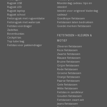
Rugzak USB
Moederdag cadeau: tips en
Rugzak LED
ideeën!
Rugzak laptop
Ideeën voor origineel Vaderdag
Rugzak school
cadeau!
Fietsrugzak met rugventilatie
Goedkope fietstassen
Fietsrugzak met waterzak
Fietstassen laten bedrukken
Fietstas voordrager
Goede merken fietstassen
Zadeltas
Bovenbuistas
FIETSTASSEN > KLEUREN &
Cockpit tas
MOTIEF
Top tube bag
Fietstas voor pakkendrager
Zilveren fietstassen
Roze fietstassen
Zwarte fietstassen
Blauwe fietstassen
Bruine fietstassen
Grijze fietstassen
Rode fietstassen
Groene fietstassen
Oranje fietstassen
Paarse fietstassen
Gele fietstassen
Witte fietstassen
Fietstas in zandkleur
Gouden fietstassen
Fietstassen zwart-wit
Jeans fietstassen