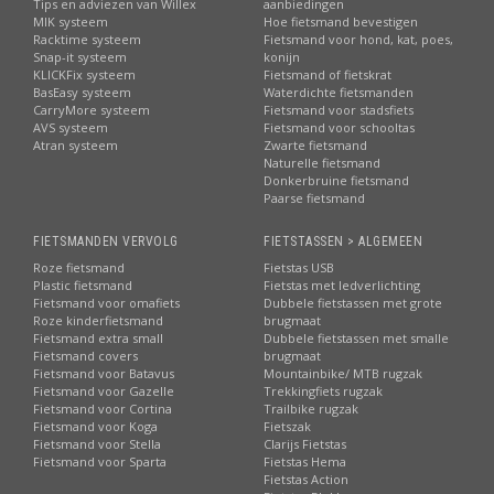
Tips en adviezen van Willex
aanbiedingen
MIK systeem
Hoe fietsmand bevestigen
Racktime systeem
Fietsmand voor hond, kat, poes,
Snap-it systeem
konijn
KLICKFix systeem
Fietsmand of fietskrat
BasEasy systeem
Waterdichte fietsmanden
CarryMore systeem
Fietsmand voor stadsfiets
AVS systeem
Fietsmand voor schooltas
Atran systeem
Zwarte fietsmand
Naturelle fietsmand
Donkerbruine fietsmand
Paarse fietsmand
FIETSMANDEN VERVOLG
FIETSTASSEN > ALGEMEEN
Roze fietsmand
Fietstas USB
Plastic fietsmand
Fietstas met ledverlichting
Fietsmand voor omafiets
Dubbele fietstassen met grote
Roze kinderfietsmand
brugmaat
Fietsmand extra small
Dubbele fietstassen met smalle
Fietsmand covers
brugmaat
Fietsmand voor Batavus
Mountainbike/ MTB rugzak
Fietsmand voor Gazelle
Trekkingfiets rugzak
Fietsmand voor Cortina
Trailbike rugzak
Fietsmand voor Koga
Fietszak
Fietsmand voor Stella
Clarijs Fietstas
Fietsmand voor Sparta
Fietstas Hema
Fietstas Action