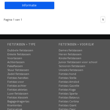
Informatie
Pagina 1 van 1
1
FIETSTASSEN > TYPE
FIETSTASSEN > VOOR ELK!
Dubbele fietstassen
Dames fietstassen
Enkele fietstassen
Heren fietstassen
Voortassen
Kinderfietstassen
Achtertassen
Junior fietstassen voor school
Pakaftassen
Senioren fietstassen
Stuur fietstassen
Uniseks fietstassen
Zadel fietstassen
Fietstas hond
Fietstas handtas
Fietstas Stella
Fietstas voor
Fietstas Amslod
Fietstas achter
Fietstas Gazelle
Fietstas aktetas
Fietstas Koga
Luxe fietstassen
Fietstas Sparta
Fietstas klassiek
Fietstas Batavus
Bagagedragertas
Fietstas Cortina
Krantentas
Fietstas Giant
Fietsrugzak
Fietstas Qwic