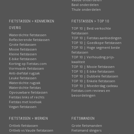
Basil onderdelen
Thule onderdelen
FIETSTASSEN > KENMERKEN
FIETSTASSEN > TOP 10
OVERIG
TOP 10 | Best verkochte
fietstassen
Waterdichte fietstassen
TOP 10 | Fietstas aanbiedingen
Reflecterende fietstassen
TOP 10 | Goedkope fietstassen
Grote fietstassen
TOP 10 | Hoge segment beste
Mooie fietstassen
fietstassen
Kleine fietstassen
TOP 10 | Verhouding prijs-
E-bike fietstassen
kwaliteit
Korting op Fietstas.com
TOP 10 | Mooie fietstassen
Vormvaste fietstassen
TOP 10 | E-bike fietstassen
Anti-diefstal rugzak
TOP 10 | Dubbele fietstassen
Leuke fietstassen
TOP 10 | Enkele fietstassen
Waterdichte rugzak
TOP 10 | Moederdag cadeau
Waterdichte fietstas
Fietstas.com reviews en
Opvouwbare fietstassen
beoordelingen
Fietstas links of rechts
Fietstas met koelvak
Vegan fietstassen
FIETSTASSEN > MERKEN
FIETSMANDEN
Ortlieb fietstassen
Grote fietsmanden
Ortlieb vs Vaude fietstassen
Fietsmand slingers