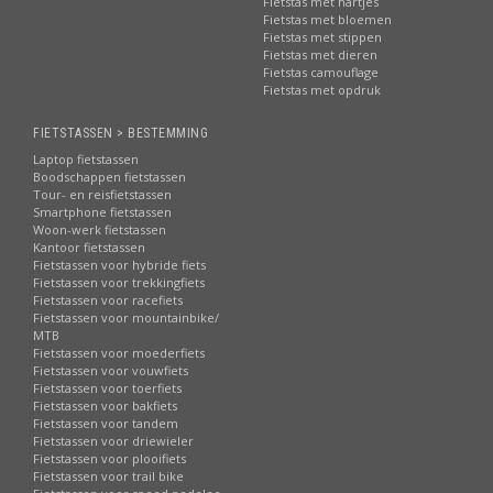
Fietstas met hartjes
Fietstas met bloemen
Fietstas met stippen
Fietstas met dieren
Fietstas camouflage
Fietstas met opdruk
FIETSTASSEN > BESTEMMING
Laptop fietstassen
Boodschappen fietstassen
Tour- en reisfietstassen
Smartphone fietstassen
Woon-werk fietstassen
Kantoor fietstassen
Fietstassen voor hybride fiets
Fietstassen voor trekkingfiets
Fietstassen voor racefiets
Fietstassen voor mountainbike/
MTB
Fietstassen voor moederfiets
Fietstassen voor vouwfiets
Fietstassen voor toerfiets
Fietstassen voor bakfiets
Fietstassen voor tandem
Fietstassen voor driewieler
Fietstassen voor plooifiets
Fietstassen voor trail bike