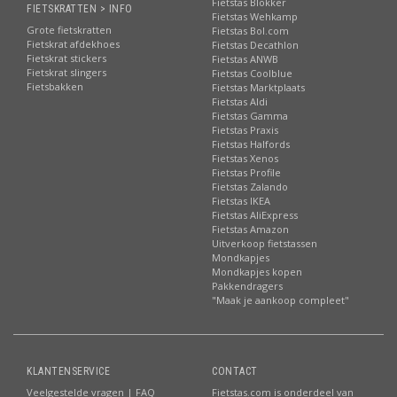
Fietstas Blokker
FIETSKRATTEN > INFO
Fietstas Wehkamp
Grote fietskratten
Fietstas Bol.com
Fietskrat afdekhoes
Fietstas Decathlon
Fietskrat stickers
Fietstas ANWB
Fietskrat slingers
Fietstas Coolblue
Fietsbakken
Fietstas Marktplaats
Fietstas Aldi
Fietstas Gamma
Fietstas Praxis
Fietstas Halfords
Fietstas Xenos
Fietstas Profile
Fietstas Zalando
Fietstas IKEA
Fietstas AliExpress
Fietstas Amazon
Uitverkoop fietstassen
Mondkapjes
Mondkapjes kopen
Pakkendragers
"Maak je aankoop compleet"
KLANTENSERVICE
CONTACT
Veelgestelde vragen | FAQ
Fietstas.com is onderdeel van