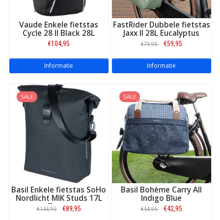
Vaude Enkele fietstas
FastRider Dubbele fietstas
Cycle 28 II Black 28L
Jaxx II 28L Eucalyptus
€104,95
€59,95
€79,95
Informatie
Informatie
SALE
SALE
Basil Enkele fietstas SoHo
Basil Bohème Carry All
Nordlicht MIK Studs 17L
Indigo Blue
Zwart
€89,95
€42,95
€144,95
€54,95