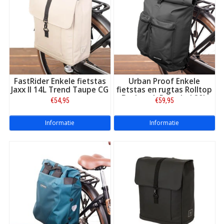
voor uw andere kantoorspullen. Het handige van een messenger
tas is dat u deze aan uw fiets kunt bevestigen, maar ook als
schoudertas met u mee kunt dragen.
FastRider Enkele fietstas
Urban Proof Enkele
Jaxx II 14L Trend Taupe CG
fietstas en rugtas Rolltop
Backpack Recycled 20L
€54,95
€59,95
Zwart
Informatie
Informatie