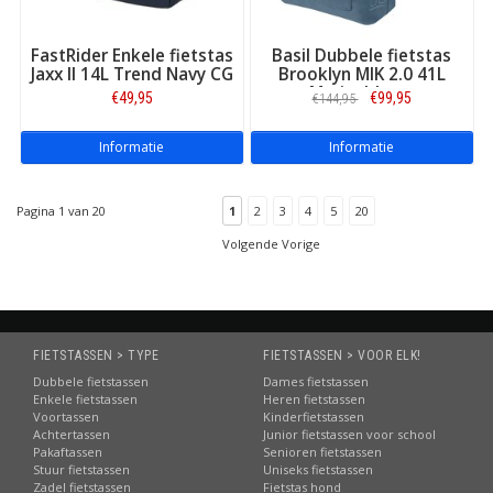
FastRider Enkele fietstas
Basil Dubbele fietstas
Jaxx II 14L Trend Navy CG
Brooklyn MIK 2.0 41L
Marineblauw
€49,95
€99,95
€144,95
Informatie
Informatie
Pagina 1 van 20
1
2
3
4
5
20
Volgende Vorige
FIETSTASSEN > TYPE
FIETSTASSEN > VOOR ELK!
Dubbele fietstassen
Dames fietstassen
Enkele fietstassen
Heren fietstassen
Voortassen
Kinderfietstassen
Achtertassen
Junior fietstassen voor school
Pakaftassen
Senioren fietstassen
Stuur fietstassen
Uniseks fietstassen
Zadel fietstassen
Fietstas hond