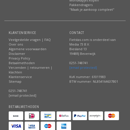
Mondkapjes kopen
Pakkendragers
"Maak je aankoop compleet"
KLANTENSERVICE
CONTACT
Veelgestelde vragen | FAQ
Fietstas.com is onderdeel van
Over ons
Media 73 B.V.
Algemene voorwaarden
Biesland 13
Disclaimer
1948RJ Beverwijk
Privacy Policy
Betaalmethoden
0251-748741
Verzenden | retourneren |
[email protected]
klachten
Klantenservice
KvK nummer: 61011983
Sitemap
BTW nummer: NL854164637B01
0251-748741
[email protected]
BETAALMETHODEN