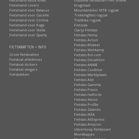
Fietsmand extra small
Dubbele fietstassen met smalle
Fietsmand covers
brugmaat
Fietsmand voor Batavus
Mountainbike/ MTB rugzak
Fietsmand voor Gazelle
Trekkingfiets rugzak
Fietsmand voor Cortina
Trailbike rugzak
Fietsmand voor Koga
Fietszak
Fietsmand voor Stella
Clarijs Fietstas
Fietsmand voor Sparta
Fietstas Hema
Fietstas Action
Fietstas Blokker
FIETSKRATTEN > INFO
Fietstas Wehkamp
Grote fietskratten
Fietstas Bol.com
Fietskrat afdekhoes
Fietstas Decathlon
Fietskrat stickers
Fietstas ANWB
Fietskrat slingers
Fietstas Coolblue
Fietsbakken
Fietstas Marktplaats
Fietstas Aldi
Fietstas Gamma
Fietstas Praxis
Fietstas Halfords
Fietstas Xenos
Fietstas Profile
Fietstas Zalando
Fietstas IKEA
Fietstas AliExpress
Fietstas Amazon
Uitverkoop fietstassen
Mondkapjes