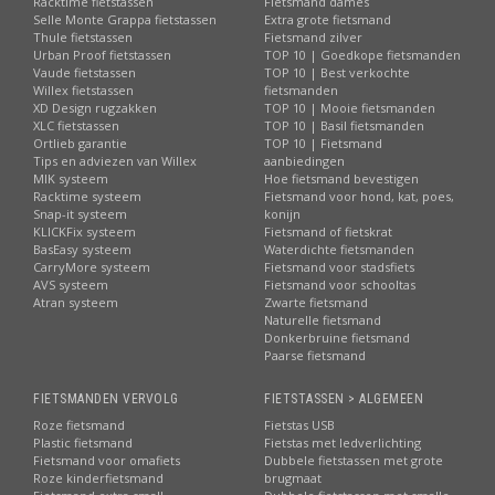
Racktime fietstassen
Fietsmand dames
Selle Monte Grappa fietstassen
Extra grote fietsmand
Thule fietstassen
Fietsmand zilver
Urban Proof fietstassen
TOP 10 | Goedkope fietsmanden
Vaude fietstassen
TOP 10 | Best verkochte
Willex fietstassen
fietsmanden
XD Design rugzakken
TOP 10 | Mooie fietsmanden
XLC fietstassen
TOP 10 | Basil fietsmanden
Ortlieb garantie
TOP 10 | Fietsmand
Tips en adviezen van Willex
aanbiedingen
MIK systeem
Hoe fietsmand bevestigen
Racktime systeem
Fietsmand voor hond, kat, poes,
Snap-it systeem
konijn
KLICKFix systeem
Fietsmand of fietskrat
BasEasy systeem
Waterdichte fietsmanden
CarryMore systeem
Fietsmand voor stadsfiets
AVS systeem
Fietsmand voor schooltas
Atran systeem
Zwarte fietsmand
Naturelle fietsmand
Donkerbruine fietsmand
Paarse fietsmand
FIETSMANDEN VERVOLG
FIETSTASSEN > ALGEMEEN
Roze fietsmand
Fietstas USB
Plastic fietsmand
Fietstas met ledverlichting
Fietsmand voor omafiets
Dubbele fietstassen met grote
Roze kinderfietsmand
brugmaat