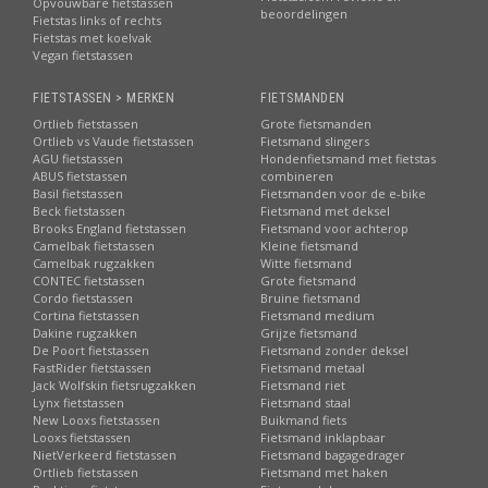
Opvouwbare fietstassen
beoordelingen
Fietstas links of rechts
Fietstas met koelvak
Vegan fietstassen
FIETSTASSEN > MERKEN
FIETSMANDEN
Ortlieb fietstassen
Grote fietsmanden
Ortlieb vs Vaude fietstassen
Fietsmand slingers
AGU fietstassen
Hondenfietsmand met fietstas
ABUS fietstassen
combineren
Basil fietstassen
Fietsmanden voor de e-bike
Beck fietstassen
Fietsmand met deksel
Brooks England fietstassen
Fietsmand voor achterop
Camelbak fietstassen
Kleine fietsmand
Camelbak rugzakken
Witte fietsmand
CONTEC fietstassen
Grote fietsmand
Cordo fietstassen
Bruine fietsmand
Cortina fietstassen
Fietsmand medium
Dakine rugzakken
Grijze fietsmand
De Poort fietstassen
Fietsmand zonder deksel
FastRider fietstassen
Fietsmand metaal
Jack Wolfskin fietsrugzakken
Fietsmand riet
Lynx fietstassen
Fietsmand staal
New Looxs fietstassen
Buikmand fiets
Looxs fietstassen
Fietsmand inklapbaar
NietVerkeerd fietstassen
Fietsmand bagagedrager
Ortlieb fietstassen
Fietsmand met haken