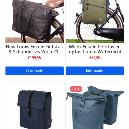
New Looxs Enkele Fietstas
Willex Enkele fietstas en
& Schoudertas Verla 21L
rugtas Combi Waterdicht
Black
27L Groen
€199,95
€64,95
Informatie
Informatie
SALE