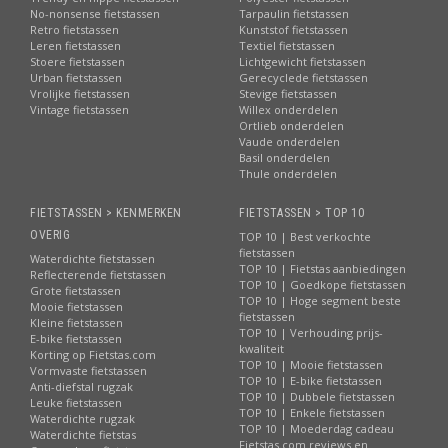
No-nonsense fietstassen
Tarpaulin fietstassen
Retro fietstassen
Kunststof fietstassen
Leren fietstassen
Textiel fietstassen
Stoere fietstassen
Lichtgewicht fietstassen
Urban fietstassen
Gerecyclede fietstassen
Vrolijke fietstassen
Stevige fietstassen
Vintage fietstassen
Willex onderdelen
Ortlieb onderdelen
Vaude onderdelen
Basil onderdelen
Thule onderdelen
FIETSTASSEN > KENMERKEN
FIETSTASSEN > TOP 10
OVERIG
TOP 10 | Best verkochte
fietstassen
Waterdichte fietstassen
TOP 10 | Fietstas aanbiedingen
Reflecterende fietstassen
TOP 10 | Goedkope fietstassen
Grote fietstassen
TOP 10 | Hoge segment beste
Mooie fietstassen
fietstassen
Kleine fietstassen
TOP 10 | Verhouding prijs-
E-bike fietstassen
kwaliteit
Korting op Fietstas.com
TOP 10 | Mooie fietstassen
Vormvaste fietstassen
TOP 10 | E-bike fietstassen
Anti-diefstal rugzak
TOP 10 | Dubbele fietstassen
Leuke fietstassen
TOP 10 | Enkele fietstassen
Waterdichte rugzak
TOP 10 | Moederdag cadeau
Waterdichte fietstas
Fietstas.com reviews en