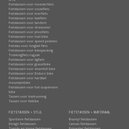
Fietstassen voor moederfiets
Fietstassen voor vouwfiets
Fietstassen voor toerfiets
Fietstassen voor bakfiets
Fietstassen voor tandem
Fietstassen voor driewieler
Fietstassen voor plooifiets
Fietstassen voor trail bike
Fietstassen voor speed pedelec
Fietstas voor longtail fiets
Fietstassen voor bikepacking
Trekkingfiets rugzak
Fietstassen voor ligfiets
Fietstassen voor gravelbike
Fietstassen voor downhill bike
Fietstassen voor Enduro bike
Fietstassen voor hardtail
mountainbike
Fietstassen voor full-suspension
bike
Tassen voor trailrunning
Tassen voor fatbike
FIETSTASSEN > STIJL
FIETSTASSEN > MATERIAAL
Sportieve fietstassen
Bisonyl fietstassen
Design fietstassen
Canvas fietstassen
Trendy en hippe fietstassen
Polyester fietstassen