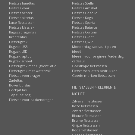
Fietstas handtas
Fietstas Stella
Fietstas voor
Fietstas Amslod
Fietstas achter
Fietstas Gazelle
Fietstas aktetas
Fietstas Koga
Luxe fietstassen
Fietstas Sparta
Fietstas klassiek
Fietstas Batavus
Bagagedragertas
Fietstas Cortina
Krantentas
Fietstas Giant
Fietsrugzak
Fietstas Qwic
Rugzak USB
Moederdag cadeau: tips en
Rugzak LED
ideeën!
Rugzak laptop
Ideeën voor origineel Vaderdag
Rugzak school
cadeau!
Fietsrugzak met rugventilatie
Goedkope fietstassen
Fietsrugzak met waterzak
Fietstassen laten bedrukken
Fietstas voordrager
Goede merken fietstassen
Zadeltas
Bovenbuistas
FIETSTASSEN > KLEUREN &
Cockpit tas
MOTIEF
Top tube bag
Fietstas voor pakkendrager
Zilveren fietstassen
Roze fietstassen
Zwarte fietstassen
Blauwe fietstassen
Bruine fietstassen
Grijze fietstassen
Rode fietstassen
Groene fietstassen