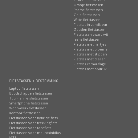
Oranje fietstassen
Paarse fietstassen
Gele fietstassen
Witte fietstassen
Fietstas in zandkleur
Gouden fietstassen
Fietstassen zwart-wit
Jeans fietstassen
Fietstas met hartjes
Fietstas met bloemen
Fietstas met stippen
Fietstas met dieren
Fietstas camouflage
Fietstas met opdruk
FIETSTASSEN > BESTEMMING
Laptop fietstassen
Boodschappen fietstassen
Tour- en reisfietstassen
Smartphone fietstassen
Woon-werk fietstassen
Kantoor fietstassen
Fietstassen voor hybride fiets
Fietstassen voor trekkingfiets
Fietstassen voor racefiets
Fietstassen voor mountainbike/
MTB