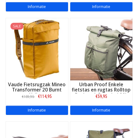
Informatie
Informatie
SALE
Vaude Fietsrugzak Mineo
Urban Proof Enkele
Transformer 20 Burnt
fietstas en rugtas Rolltop
Yellow
Backpack Recycled 20L
€114,95
€59,95
€159,95
Groen
Informatie
Informatie