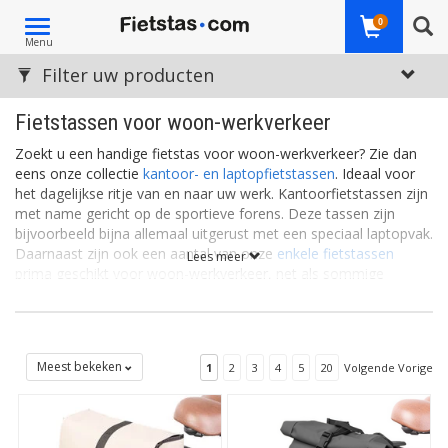
Toggle
0
Menu
navigation
Filter uw producten
Fietstassen voor woon-werkverkeer
Zoekt u een handige fietstas voor woon-werkverkeer? Zie dan
eens onze collectie
kantoor- en laptopfietstassen
. Ideaal voor
het dagelijkse ritje van en naar uw werk. Kantoorfietstassen zijn
met name gericht op de sportieve forens. Deze tassen zijn
bijvoorbeeld bijna allemaal uitgerust met een speciaal laptopvak.
Daarnaast zijn ook een aantal van onze
enkele fietstassen
Lees meer
prima geschikt voor woon-werkverkeer, net als sommige
sportieve
rugfietstassen
.
De messenger bag
Fietsen naar het werk heeft vele voordelen: het is gezond,
ontspannend, goedkoop en goed voor het milieu. Maar ook op
Meest bekeken
1
2
3
4
5
20
Volgende Vorige
de fiets wilt u natuurlijk uw kantoorspullen mee kunnen nemen.
Met een zogenaamde
messenger tas
bent u ervan verzekerd
dat uw kostbare laptop – of tablet, iPad en/of smartphone –
goed beschermd vervoerd wordt. Daarnaast is er ook ruimte