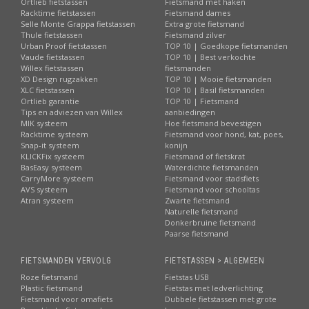
Ortlieb fietstassen
Fietsmand met haken
Racktime fietstassen
Fietsmand dames
Selle Monte Grappa fietstassen
Extra grote fietsmand
Thule fietstassen
Fietsmand zilver
Urban Proof fietstassen
TOP 10 | Goedkope fietsmanden
Vaude fietstassen
TOP 10 | Best verkochte
Willex fietstassen
fietsmanden
XD Design rugzakken
TOP 10 | Mooie fietsmanden
XLC fietstassen
TOP 10 | Basil fietsmanden
Ortlieb garantie
TOP 10 | Fietsmand
Tips en adviezen van Willex
aanbiedingen
MIK systeem
Hoe fietsmand bevestigen
Racktime systeem
Fietsmand voor hond, kat, poes,
Snap-it systeem
konijn
KLICKFix systeem
Fietsmand of fietskrat
BasEasy systeem
Waterdichte fietsmanden
CarryMore systeem
Fietsmand voor stadsfiets
AVS systeem
Fietsmand voor schooltas
Atran systeem
Zwarte fietsmand
Naturelle fietsmand
Donkerbruine fietsmand
Paarse fietsmand
FIETSMANDEN VERVOLG
FIETSTASSEN > ALGEMEEN
Roze fietsmand
Fietstas USB
Plastic fietsmand
Fietstas met ledverlichting
Fietsmand voor omafiets
Dubbele fietstassen met grote