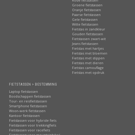
Rode fietstassen
Groene fietstassen
Oranje fietstassen
Paarse fietstassen
Gele fietstassen
Witte fietstassen
Fietstas in zandkleur
Gouden fietstassen
Fietstassen zwart-wit
Jeans fietstassen
Fietstas met hartjes
Fietstas met bloemen
Fietstas met stippen
Fietstas met dieren
Fietstas camouflage
Fietstas met opdruk
FIETSTASSEN > BESTEMMING
Laptop fietstassen
Boodschappen fietstassen
Tour- en reisfietstassen
Smartphone fietstassen
Woon-werk fietstassen
Kantoor fietstassen
Fietstassen voor hybride fiets
Fietstassen voor trekkingfiets
Fietstassen voor racefiets
Fietstassen voor mountainbike/