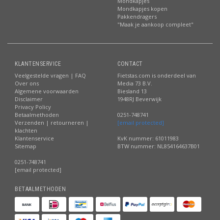
Mondkapjes
Mondkapjes kopen
Pakkendragers
"Maak je aankoop compleet"
KLANTENSERVICE
CONTACT
Veelgestelde vragen | FAQ
Fietstas.com is onderdeel van
Over ons
Media 73 B.V.
Algemene voorwaarden
Biesland 13
Disclaimer
1948RJ Beverwijk
Privacy Policy
Betaalmethoden
0251-748741
Verzenden | retourneren |
[email protected]
klachten
Klantenservice
KvK nummer: 61011983
Sitemap
BTW nummer: NL854164637B01
0251-748741
[email protected]
BETAALMETHODEN