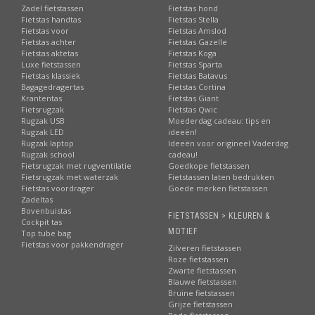
Zadel fietstassen
Fietstas hond
Fietstas handtas
Fietstas Stella
Fietstas voor
Fietstas Amslod
Fietstas achter
Fietstas Gazelle
Fietstas aktetas
Fietstas Koga
Luxe fietstassen
Fietstas Sparta
Fietstas klassiek
Fietstas Batavus
Bagagedragertas
Fietstas Cortina
Krantentas
Fietstas Giant
Fietsrugzak
Fietstas Qwic
Rugzak USB
Moederdag cadeau: tips en
Rugzak LED
ideeën!
Rugzak laptop
Ideeën voor origineel Vaderdag
Rugzak school
cadeau!
Fietsrugzak met rugventilatie
Goedkope fietstassen
Fietsrugzak met waterzak
Fietstassen laten bedrukken
Fietstas voordrager
Goede merken fietstassen
Zadeltas
Bovenbuistas
FIETSTASSEN > KLEUREN &
Cockpit tas
MOTIEF
Top tube bag
Fietstas voor pakkendrager
Zilveren fietstassen
Roze fietstassen
Zwarte fietstassen
Blauwe fietstassen
Bruine fietstassen
Grijze fietstassen