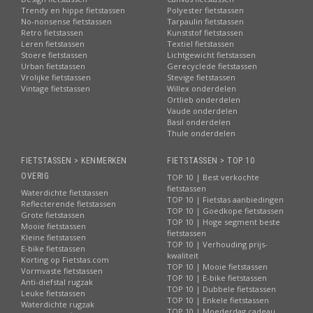
Trendy en hippe fietstassen
Polyester fietstassen
No-nonsense fietstassen
Tarpaulin fietstassen
Retro fietstassen
Kunststof fietstassen
Leren fietstassen
Textiel fietstassen
Stoere fietstassen
Lichtgewicht fietstassen
Urban fietstassen
Gerecyclede fietstassen
Vrolijke fietstassen
Stevige fietstassen
Vintage fietstassen
Willex onderdelen
Ortlieb onderdelen
Vaude onderdelen
Basil onderdelen
Thule onderdelen
FIETSTASSEN > KENMERKEN
FIETSTASSEN > TOP 10
OVERIG
TOP 10 | Best verkochte
fietstassen
Waterdichte fietstassen
TOP 10 | Fietstas aanbiedingen
Reflecterende fietstassen
TOP 10 | Goedkope fietstassen
Grote fietstassen
TOP 10 | Hoge segment beste
Mooie fietstassen
fietstassen
Kleine fietstassen
TOP 10 | Verhouding prijs-
E-bike fietstassen
kwaliteit
Korting op Fietstas.com
TOP 10 | Mooie fietstassen
Vormvaste fietstassen
TOP 10 | E-bike fietstassen
Anti-diefstal rugzak
TOP 10 | Dubbele fietstassen
Leuke fietstassen
TOP 10 | Enkele fietstassen
Waterdichte rugzak
TOP 10 | Moederdag cadeau