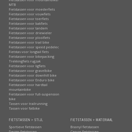
MTB
Fietstassen voor moederfiets
Fietstassen voor vouwfiets
Fietstassen voor toerfiets
Fietstassen voor bakfiets
Fietstassen voor tandem
Fietstassen voor driewieler
Fietstassen voor plooifiets
Fietstassen voor trail bike
Fietstassen voor speed pedelec
Fietstas voor longtail fiets
Fietstassen voor bikepacking
Trekkingfiets rugzak
Fietstassen voor ligfiets
Fietstassen voor gravelbike
Fietstassen voor downhill bike
Fietstassen voor Enduro bike
Fietstassen voor hardtail
mountainbike
Fietstassen voor full-suspension
bike
Tassen voor trailrunning
Tassen voor fatbike
FIETSTASSEN > STIJL
FIETSTASSEN > MATERIAAL
Sportieve fietstassen
Bisonyl fietstassen
Design fietstassen
Canvas fietstassen