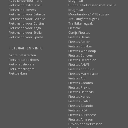
Roze kinderfietsmand
brugmaat
Fietsmand extra small
Dubbele fietstassen met smalle
Fietsmand covers
brugmaat
Fietsmand voor Batavus
Mountainbike/ MTB rugzak
Fietsmand voor Gazelle
Trekkingfiets rugzak
Fietsmand voor Cortina
Trailbike rugzak
Fietsmand voor Koga
Fietszak
Fietsmand voor Stella
Clarijs Fietstas
Fietsmand voor Sparta
Fietstas Hema
Fietstas Action
Fietstas Blokker
FIETSKRATTEN > INFO
Fietstas Wehkamp
Grote fietskratten
Fietstas Bol.com
Fietskrat afdekhoes
Fietstas Decathlon
Fietskrat stickers
Fietstas ANWB
Fietskrat slingers
Fietstas Coolblue
Fietsbakken
Fietstas Marktplaats
Fietstas Aldi
Fietstas Gamma
Fietstas Praxis
Fietstas Halfords
Fietstas Xenos
Fietstas Profile
Fietstas Zalando
Fietstas IKEA
Fietstas AliExpress
Fietstas Amazon
Uitverkoop fietstassen