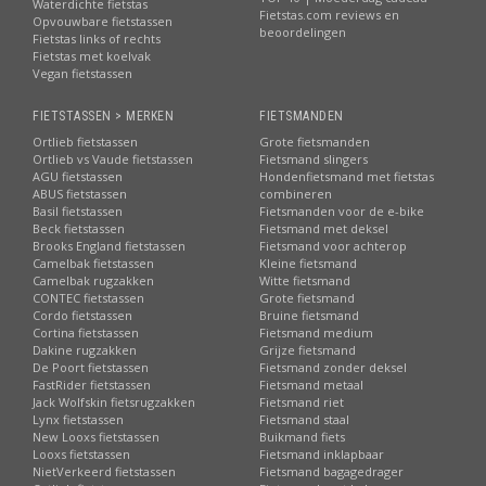
Waterdichte fietstas
Fietstas.com reviews en
Opvouwbare fietstassen
beoordelingen
Fietstas links of rechts
Fietstas met koelvak
Vegan fietstassen
FIETSTASSEN > MERKEN
FIETSMANDEN
Ortlieb fietstassen
Grote fietsmanden
Ortlieb vs Vaude fietstassen
Fietsmand slingers
AGU fietstassen
Hondenfietsmand met fietstas
ABUS fietstassen
combineren
Basil fietstassen
Fietsmanden voor de e-bike
Beck fietstassen
Fietsmand met deksel
Brooks England fietstassen
Fietsmand voor achterop
Camelbak fietstassen
Kleine fietsmand
Camelbak rugzakken
Witte fietsmand
CONTEC fietstassen
Grote fietsmand
Cordo fietstassen
Bruine fietsmand
Cortina fietstassen
Fietsmand medium
Dakine rugzakken
Grijze fietsmand
De Poort fietstassen
Fietsmand zonder deksel
FastRider fietstassen
Fietsmand metaal
Jack Wolfskin fietsrugzakken
Fietsmand riet
Lynx fietstassen
Fietsmand staal
New Looxs fietstassen
Buikmand fiets
Looxs fietstassen
Fietsmand inklapbaar
NietVerkeerd fietstassen
Fietsmand bagagedrager