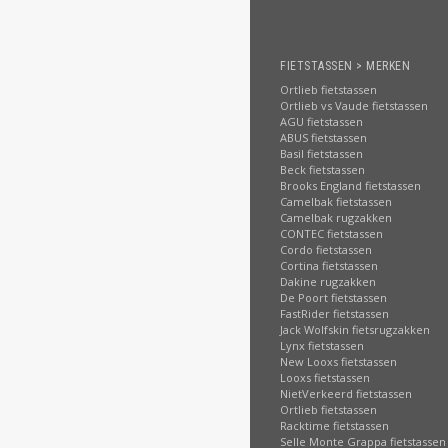
FIETSTASSEN > MERKEN
Ortlieb fietstassen
Ortlieb vs Vaude fietstassen
AGU fietstassen
ABUS fietstassen
Basil fietstassen
Beck fietstassen
Brooks England fietstassen
Camelbak fietstassen
Camelbak rugzakken
CONTEC fietstassen
Cordo fietstassen
Cortina fietstassen
Dakine rugzakken
De Poort fietstassen
FastRider fietstassen
Jack Wolfskin fietsrugzakken
Lynx fietstassen
New Looxs fietstassen
Looxs fietstassen
NietVerkeerd fietstassen
Ortlieb fietstassen
Racktime fietstassen
Selle Monte Grappa fietstassen