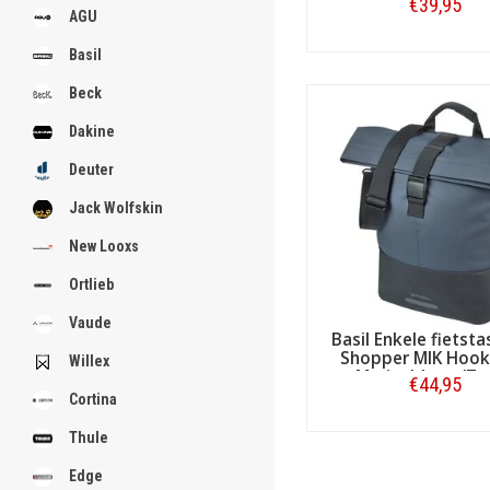
.
€39,95
AGU
Bestellen
Basil
Beck
.
.
Dakine
.
.
Deuter
.
.
Jack Wolfskin
.
.
.
New Looxs
Ortlieb
[email protected]
Vaude
Basil Enkele fietst
Shopper MIK Hook
Willex
Marineblauw/Zw
€44,95
Cortina
Bestellen
Thule
Edge