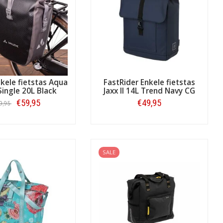
kele fietstas Aqua
FastRider Enkele fietstas
ingle 20L Black
Jaxx II 14L Trend Navy CG
€59,95
€49,95
9,95
Bestellen
Bestellen
SALE