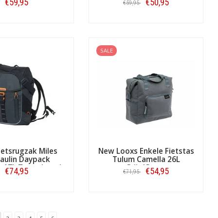
€59,95
€50,95
€59,95
Bestellen
Bestellen
SALE
Fietsrugzak Miles
New Looxs Enkele Fietstas
aulin Daypack
Tulum Camella 26L
t 17L Zwart/oranje
Grijs/Groen
€74,95
€54,95
€71,95
Bestellen
Bestellen