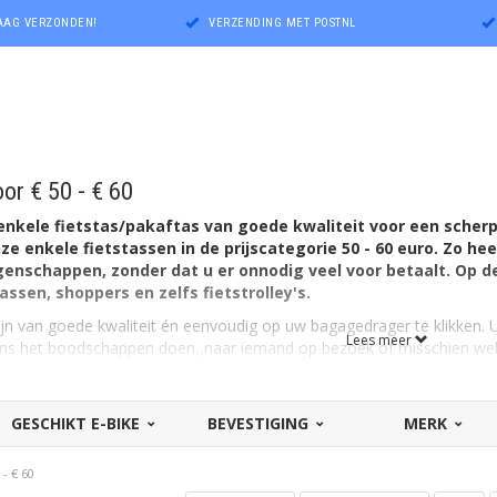
DAAG VERZONDEN!
VERZENDING MET POSTNL
or € 50 - € 60
enkele fietstas/pakaftas van goede kwaliteit voor een scherpe
ze enkele fietstassen in de prijscategorie 50 - 60 euro. Zo he
genschappen, zonder dat u er onnodig veel voor betaalt. Op de
ssen, shoppers en zelfs fietstrolley's.
zijn van goede kwaliteit én eenvoudig op uw bagagedrager te klikken.
Lees meer
dens het boodschappen doen, naar iemand op bezoek of misschien wel
le fietstas kopen?
We hebben deze tassen voor de e-bike en ook vo
 Zoveel enkele fietstassen, zoveel soorten! Het belangrijkste voordeel
GESCHIKT E-BIKE
BEVESTIGING
MERK
neemt én makkelijk van de fiets of e-bike af te halen is. Ideaal derha
mst plaatst u de 'pakaftas' ook zo weer (meestal achter) op de tweewi
 - € 60
tstassen