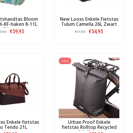
ietshandtas Bloom
New Looxs Enkele Fietstas
IK-KF-haken 8-11L
Tulum Camella 26L Zwart
Blauw
€59,95
€54,95
9,95
€71,95
Bestellen
Bestellen
SALE
s Enkele fietstas
Urban Proof Enkele
lo Tendo 21L
fietstas Rolltop Recycled
rdeaux/roest
20L Zwart