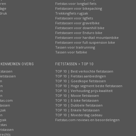
eren
Fietstas voor longtail fiets
lage
Fietstassen voor bikepacking
pdruk
Trekkingfiets rugzak
Fietstassen voor ligfiets
Fietstassen voor gravelbike
Fietstassen voor downhill bike
Fietstassen voor Enduro bike
Fietstassen voor hardtail mountainbike
Fietstassen voor full-suspension bike
Tassen voor trailrunning
Tassen voor fatbike
> KENMERKEN OVERIG
FIETSTASSEN > TOP 10
tstassen
TOP 10 | Best verkochte fietstassen
ietstassen
TOP 10 | Fietstas aanbiedingen
en
TOP 10 | Goedkope fietstassen
en
TOP 10 | Hoge segment beste fietstassen
en
TOP 10 | Verhouding prijs-kwaliteit
en
TOP 10 | Mooie fietstassen
stas.com
TOP 10 | E-bike fietstassen
tassen
TOP 10 | Dubbele fietstassen
gzak
TOP 10 | Enkele fietstassen
en
TOP 10 | Moederdag cadeau
gzak
Fietstas.com reviews en beoordelingen
tstas
tstassen
 rechts