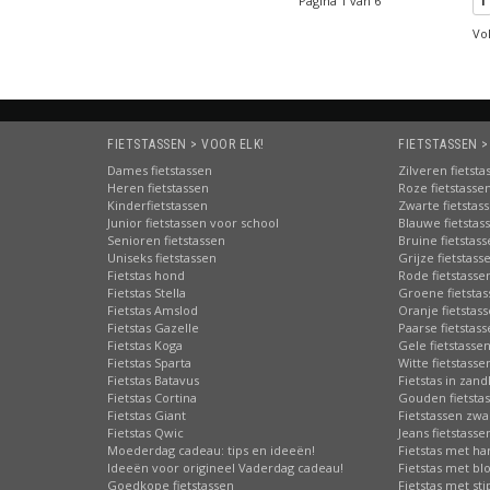
Pagina 1 van 6
1
Vo
FIETSTASSEN > VOOR ELK!
FIETSTASSEN >
Dames fietstassen
Zilveren fietsta
Heren fietstassen
Roze fietstasse
Kinderfietstassen
Zwarte fietstas
Junior fietstassen voor school
Blauwe fietstas
Senioren fietstassen
Bruine fietstas
Uniseks fietstassen
Grijze fietstass
Fietstas hond
Rode fietstasse
Fietstas Stella
Groene fietsta
Fietstas Amslod
Oranje fietstas
Fietstas Gazelle
Paarse fietstas
Fietstas Koga
Gele fietstasse
Fietstas Sparta
Witte fietstasse
Fietstas Batavus
Fietstas in zand
Fietstas Cortina
Gouden fietsta
Fietstas Giant
Fietstassen zwa
Fietstas Qwic
Jeans fietstasse
Moederdag cadeau: tips en ideeën!
Fietstas met har
Ideeën voor origineel Vaderdag cadeau!
Fietstas met b
Goedkope fietstassen
Fietstas met st