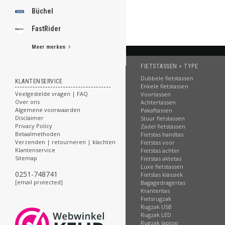
Büchel
FastRider
Meer merken
FIETSTASSEN > TYPE
Dubbele fietstassen
KLANTENSERVICE
Enkele fietstassen
Veelgestelde vragen | FAQ
Voortassen
Over ons
Achtertassen
Algemene voorwaarden
Pakaftassen
Disclaimer
Stuur fietstassen
Privacy Policy
Zadel fietstassen
Betaalmethoden
Fietstas handtas
Verzenden | retourneren | klachten
Fietstas voor
Klantenservice
Fietstas achter
Sitemap
Fietstas aktetas
Luxe fietstassen
0251-748741
Fietstas klassiek
[email protected]
Bagagedragertas
Krantentas
Fietsrugzak
Rugzak USB
Rugzak LED
Rugzak laptop