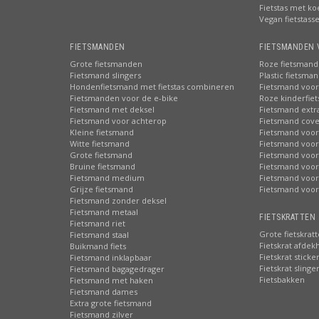
Fietstas met ko
Vegan fietstass
FIETSMANDEN
FIETSMANDEN 
Grote fietsmanden
Roze fietsmand
Fietsmand slingers
Plastic fietsma
Hondenfietsmand met fietstas combineren
Fietsmand voor
Fietsmanden voor de e-bike
Roze kinderfie
Fietsmand met deksel
Fietsmand extr
Fietsmand voor achterop
Fietsmand cove
Kleine fietsmand
Fietsmand voor
Witte fietsmand
Fietsmand voor
Grote fietsmand
Fietsmand voor
Bruine fietsmand
Fietsmand voor
Fietsmand medium
Fietsmand voor 
Grijze fietsmand
Fietsmand voor
Fietsmand zonder deksel
Fietsmand metaal
FIETSKRATTEN 
Fietsmand riet
Grote fietskrat
Fietsmand staal
Fietskrat afdek
Buikmand fiets
Fietskrat sticke
Fietsmand inklapbaar
Fietskrat slinge
Fietsmand bagagedrager
Fietsbakken
Fietsmand met haken
Fietsmand dames
Extra grote fietsmand
Fietsmand zilver