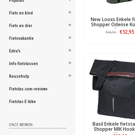
Populair
ghost
Fiets en kind
New Looxs Enkele f
Shopper Odense Ko
Fiets en dier
Green
€52,95
€66,95
Fietsvakantie
.
Bestellen
Extra's
.
.
Info fietstassen
.
Keuzehulp
.
Fietstas.com reviews
.
Fietstas E-bike
.
.
Basil Enkele fietsta
.
ONZE MERKEN
Shopper MIK Hook
Black