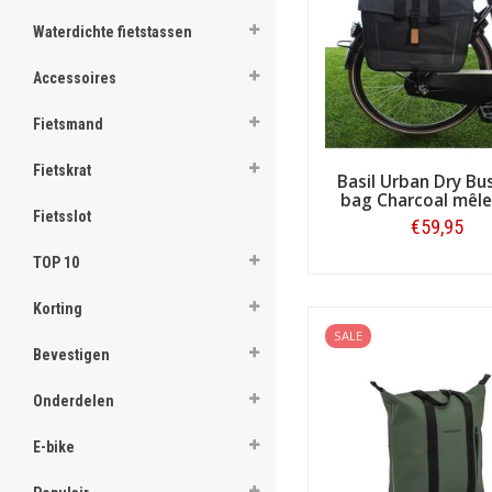
Betrouwbare levering
ghost
Waterdichte fietstassen
Uitstekende service
e
ghost
Beste reviews:
uitstek
Accessoires
Riant assortiment:
elk
ghost
Fietsmand
ghost
Fietskrat
Basil Urban Dry Bu
bag Charcoal mêle
ghost
Fietsslot
€59,95
ghost
TOP 10
Bestellen
ghost
Korting
SALE
ghost
Bevestigen
ghost
Onderdelen
ghost
E-bike
ghost