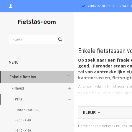
VOOR 22:00 BESTELD = VAN
Enkele fietstassen vo
Op zoek naar een fraaie 
MENU
goed. Hieronder staan on
tal van aantrekkelijke ei
Enkele fietstas
kantoortassen, fietsrugta
ghost
Al onze enkele fietstassen 
- Inhoud 
van de fiets mee, zoals tij
ghost
- Prijs 
Geen dubbele, maar enke
daarbij een heel ruime keus.
ghost
- Minder dan € 30,- 
KLEUR
wat minder ruimte in beslag 
bijvoorbeeld. En bij terugko
ghost
- € 30 - € 40 
Home
/
Enkele fietstas
/
Prijs
/
€ 50
Prijzen van enkele fie
- € 40 - € 50 