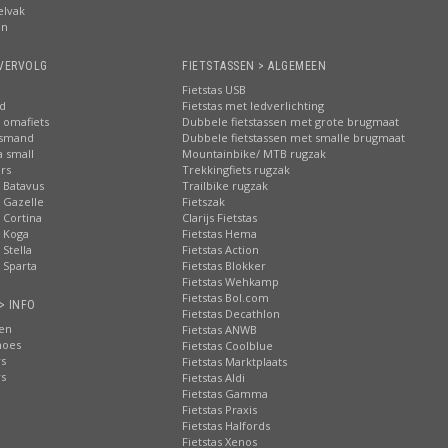
elvak
en
VERVOLG
FIETSTASSEN > ALGEMEEN
Fietstas USB
nd
Fietstas met ledverlichting
 omafiets
Dubbele fietstassen met grote brugmaat
tsmand
Dubbele fietstassen met smalle brugmaat
a small
Mountainbike/ MTB rugzak
rs
Trekkingfiets rugzak
 Batavus
Trailbike rugzak
 Gazelle
Fietszak
 Cortina
Clarijs Fietstas
 Koga
Fietstas Hema
Stella
Fietstas Action
 Sparta
Fietstas Blokker
Fietstas Wehkamp
Fietstas Bol.com
> INFO
Fietstas Decathlon
ten
Fietstas ANWB
hoes
Fietstas Coolblue
rs
Fietstas Marktplaats
rs
Fietstas Aldi
Fietstas Gamma
Fietstas Praxis
Fietstas Halfords
Fietstas Xenos