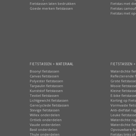
Fietstassen laten bedrukken
Fietstas met di
Goede merken fietstassen
Fietstas camouf
Fietstas met o
FIETSTASSEN > MATERIAAL
FIETSTASSEN 
Bisonyl fietstassen
Waterdichte fie
Canvas fietstassen
Reflecterende f
Polyester fietstassen
Grote fietstass
Tarpaulin fietstassen
Mooie fietstass
Kunststof fietstassen
Kleine fietstass
Textiel fietstassen
E-bike fietstass
Lichtgewicht fietstassen
Korting op Fiet
Gerecyclede fietstassen
Vormvaste fiets
Stevige fietstassen
Anti-diefstal ru
Willex onderdelen
Leuke fietstass
Ortlieb onderdelen
Waterdichte ru
Vaude onderdelen
Waterdichte fie
Basil onderdelen
Opvouwbare fie
Thule onderdelen
Fietstas links of