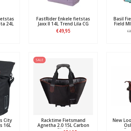
ietstas
FastRider Enkele fietstas
Basil F
ta 24L
Jaxx II 14L Trend Lila CG
Field M
€49,95
€8
Bestellen
SALE
s City
Racktime Fietsmand
New Loox
s 16L
Agnetha 2.0 15L Carbon
Os
Black
Bo