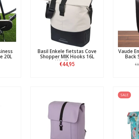
:
via PostNL
n online bereikbaarheid
ende waardering van onze klanten
 merk, elk type fietstas!
siness
Basil Enkele fietstas Cove
Vaude En
e 20L
Shopper MIK Hooks 16L
Back S
Wit/Zwart
€44,95
€6
Bestellen
SALE