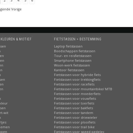
2
3
4
5
6
lgende Vorige
 KLEUREN & MOTIEF
FIETSTASSEN > BESTEMMING
ssen
Laptop fietstassen
n
Boodschappen fietstassen
sen
Tour- en reisfietstassen
sen
Smartphone fietstassen
sen
Woon-werk fietstassen
en
Kantoor fietstassen
n
Fietstassen voor hybride fiets
ssen
Fietstassen voor trekkingfiets
sen
Fietstassen voor racefiets
sen
Fietstassen voor mountainbike/ MTB
n
Fietstassen voor moederfiets
n
Fietstassen voor vouwfiets
kleur
Fietstassen voor toerfiets
ssen
Fietstassen voor bakfiets
rt-wit
Fietstassen voor tandem
n
Fietstassen voor driewieler
tjes
Fietstassen voor plooifiets
loemen
Fietstassen voor trail bike
ippen
Fietstassen voor speed pedelec