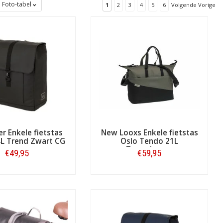
Foto-tabel
1
2
3
4
5
6
Volgende Vorige
voudige fietstas met prima
der met extra kwaliteit, vernuftige
orie 'exclusief'?
op of duur: het is vaak een relatief
eel veel! In welke categorie een
ebruik, vorm en indeling, sluiting,
en)
die tot uw verbeelding spreekt of
-bike met een
prijs van 50 tot 60 euro
.
er Enkele fietstas
New Looxs Enkele fietstas
14L Trend Zwart CG
Oslo Tendo 21L
Zwart/groen
€49,95
€59,95
Bestellen
Bestellen