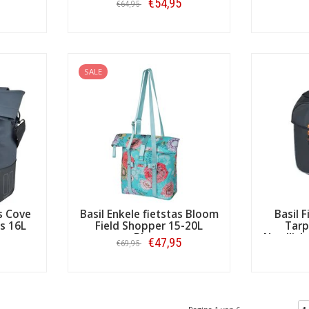
€54,95
€64,95
Bestellen
SALE
as Cove
Basil Enkele fietstas Bloom
Basil 
s 16L
Field Shopper 15-20L
Tarp
art
Blauw
Nordlich
€47,95
€69,95
Bestellen