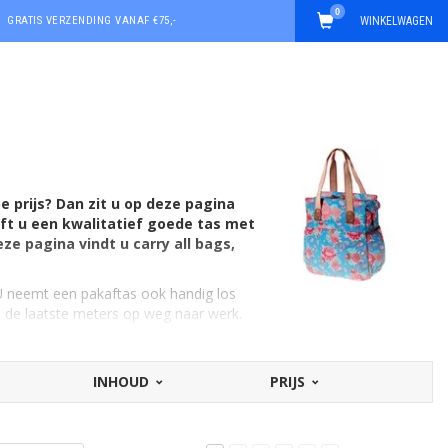
0
GRATIS VERZENDING VANAF €75,-
WINKELWAGEN
 prijs? Dan zit u op deze pagina
eft u een kwalitatief goede tas met
ze pagina vindt u carry all bags,
 U neemt een pakaftas ook handig los
 de laatste meters op weg naar werk.
or veel andere fietsen, en bieden
 van een enkele fietstas is dat deze
INHOUD
PRIJS
lve voor tijdens het shoppen
eler.