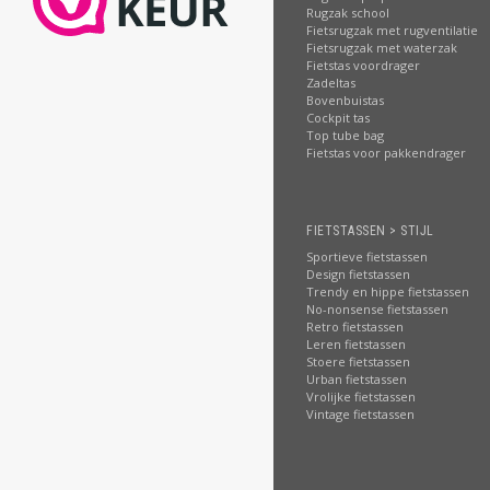
Rugzak school
Fietsrugzak met rugventilatie
Fietsrugzak met waterzak
Fietstas voordrager
Zadeltas
Bovenbuistas
Cockpit tas
Top tube bag
Fietstas voor pakkendrager
FIETSTASSEN > STIJL
Sportieve fietstassen
Design fietstassen
Trendy en hippe fietstassen
No-nonsense fietstassen
Retro fietstassen
Leren fietstassen
Stoere fietstassen
Urban fietstassen
Vrolijke fietstassen
Vintage fietstassen