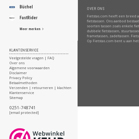
Büchel
OVER ONS
Fietstas.com heeft een breed 
FastRider
fietstassen. Ons aanbod bestaat 
soorten tassen zoals enkele fie
Meer merken
dubbele fietstassen, stuurtasse
frametassen, zadeltassen. Fiet
Op Fietstas.com bent u aan het 
KLANTENSERVICE
Veelgestelde vragen | FAQ
Over ons
Algemene voorwaarden
Disclaimer
Privacy Policy
Betaalmethoden
Verzenden | retourneren | klachten
Klantenservice
Sitemap
0251-748741
[email protected]