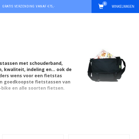
0
GRATIS VERZENDING VANAF €75,-
WINKELWAGEN
etstassen met schouderband,
 kwaliteit, indeling en... ook de
ders wens voor een fietstas
Van goedkoopste fietstassen van
bike en alle soorten fietsen.