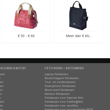
range.
€ 50 - € 60
Meer dan € 60,-
 KLEUREN & MOTIEF
FIETSTASSEN > BESTEMMING
ssen
Laptop fietstassen
n
Boodschappen fietstassen
sen
Tour- en reisfietstassen
sen
Smartphone fietstassen
sen
Woon-werk fietstassen
en
Kantoor fietstassen
n
Fietstassen voor hybride fiets
ssen
Fietstassen voor trekkingfiets
sen
Fietstassen voor racefiets
sen
Fietstassen voor mountainbike/ MTB