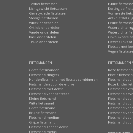
Textiel fietstassen
E-bike fietstass
Lichtgewicht fietstassen
Korting op Fiet
Gerecyclede fietstassen
Vormvaste fiets
Stevige fietstassen
Anti-diefstal ru
Willex onderdelen
Leuke fietstass
Ortlieb onderdelen
Waterdichte ru
Vaude onderdelen
Waterdichte fie
Basil onderdelen
Opvouwbare fie
Thule onderdelen
Fietstas links of
Fietstas met ko
Vegan fietstass
FIETSMANDEN
FIETSMANDEN 
Grote fietsmanden
Roze fietsmand
Fietsmand slingers
Plastic fietsma
Hondenfietsmand met fietstas combineren
Fietsmand voor
Fietsmanden voor de e-bike
Roze kinderfie
Fietsmand met deksel
Fietsmand extr
Fietsmand voor achterop
Fietsmand cove
Kleine fietsmand
Fietsmand voor
Witte fietsmand
Fietsmand voor
Grote fietsmand
Fietsmand voor
Bruine fietsmand
Fietsmand voor
Fietsmand medium
Fietsmand voor 
Grijze fietsmand
Fietsmand voor
Fietsmand zonder deksel
Fietsmand metaal