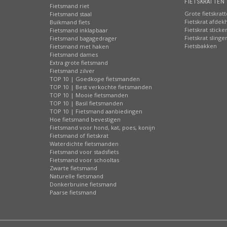
FIETSKRATTEN 
Fietsmand riet
Grote fietskrat
Fietsmand staal
Fietskrat afdek
Buikmand fiets
Fietskrat sticke
Fietsmand inklapbaar
Fietskrat slinge
Fietsmand bagagedrager
Fietsbakken
Fietsmand met haken
Fietsmand dames
Extra grote fietsmand
Fietsmand zilver
TOP 10 | Goedkope fietsmanden
TOP 10 | Best verkochte fietsmanden
TOP 10 | Mooie fietsmanden
TOP 10 | Basil fietsmanden
TOP 10 | Fietsmand aanbiedingen
Hoe fietsmand bevestigen
Fietsmand voor hond, kat, poes, konijn
Fietsmand of fietskrat
Waterdichte fietsmanden
Fietsmand voor stadsfiets
Fietsmand voor schooltas
Zwarte fietsmand
Naturelle fietsmand
Donkerbruine fietsmand
Paarse fietsmand