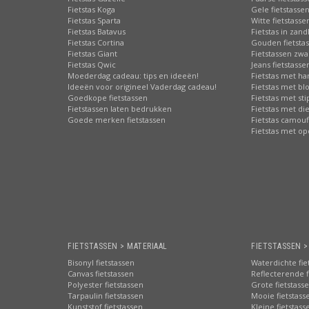
Fietstas Koga
Gele fietstasse
Fietstas Sparta
Witte fietstasse
Fietstas Batavus
Fietstas in zand
Fietstas Cortina
Gouden fietsta
Fietstas Giant
Fietstassen zwa
Fietstas Qwic
Jeans fietstasse
Moederdag cadeau: tips en ideeën!
Fietstas met har
Ideeën voor origineel Vaderdag cadeau!
Fietstas met b
Goedkope fietstassen
Fietstas met st
Fietstassen laten bedrukken
Fietstas met di
Goede merken fietstassen
Fietstas camouf
Fietstas met o
FIETSTASSEN > MATERIAAL
FIETSTASSEN 
Bisonyl fietstassen
Waterdichte fie
Canvas fietstassen
Reflecterende f
Polyester fietstassen
Grote fietstass
Tarpaulin fietstassen
Mooie fietstass
Kunststof fietstassen
Kleine fietstass