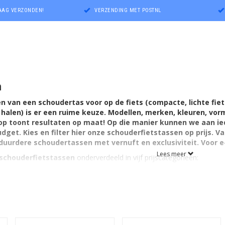
DAAG VERZONDEN!
VERZENDING MET POSTNL
n
en van een schoudertas voor op de fiets (compacte, lichte fi
 halen)
is er een ruime keuze. Modellen, merken, kleuren, vorm,
hop toont resultaten op maat! Op
die manier kunnen we aan ie
dget. Kies en filter hier onze schouderfietstassen op prijs. 
duurdere schoudertassen met vernuft en exclusiviteit. Voor e-
Lees meer
schouderfietstassen
onderverdeeld in vijf prijscategorieën: