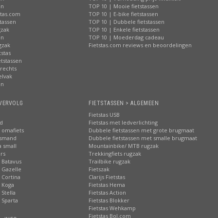
en
TOP 10 | Mooie fietstassen
stas.com
TOP 10 | E-bike fietstassen
tassen
TOP 10 | Dubbele fietstassen
gzak
TOP 10 | Enkele fietstassen
en
TOP 10 | Moederdag cadeau
gzak
Fietstas.com reviews en beoordelingen
tstas
tstassen
 rechts
elvak
en
VERVOLG
FIETSTASSEN > ALGEMEEN
Fietstas USB
nd
Fietstas met ledverlichting
 omafiets
Dubbele fietstassen met grote brugmaat
tsmand
Dubbele fietstassen met smalle brugmaat
a small
Mountainbike/ MTB rugzak
rs
Trekkingfiets rugzak
 Batavus
Trailbike rugzak
 Gazelle
Fietszak
 Cortina
Clarijs Fietstas
 Koga
Fietstas Hema
Stella
Fietstas Action
 Sparta
Fietstas Blokker
Fietstas Wehkamp
Fietstas Bol.com