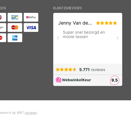
DEN
KLANTENREVIEWS
aseerd op
6087
reviews
.