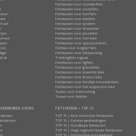
n
Fietstassen voor moederfiets
n
Fietstassen voor vouwfiets
kleur
Fietstassen voor toerfiets
ssen
Fietstassen voor bakfiets
rt-wit
Fietstassen voor tandem
n
Fietstassen voor driewieler
tjes
Fietstassen voor plooifiets
loemen
Fietstassen voor trail bike
ippen
Fietstassen voor speed pedelec
eren
Fietstas voor longtail fiets
lage
Fietstassen voor bikepacking
pdruk
Trekkingfiets rugzak
Fietstassen voor ligfiets
Fietstassen voor gravelbike
Fietstassen voor downhill bike
Fietstassen voor Enduro bike
Fietstassen voor hardtail mountainbike
Fietstassen voor full-suspension bike
Tassen voor trailrunning
Tassen voor fatbike
> KENMERKEN OVERIG
FIETSTASSEN > TOP 10
tstassen
TOP 10 | Best verkochte fietstassen
ietstassen
TOP 10 | Fietstas aanbiedingen
en
TOP 10 | Goedkope fietstassen
en
TOP 10 | Hoge segment beste fietstassen
en
TOP 10 | Verhouding prijs-kwaliteit