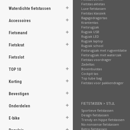
Fietstas aktetas
ghost
Waterdichte fietstassen
Luxe fietstassen
Fietstas klassiek
ghost
Bagagedragertas
Accessoires
Krantentas
Fietsrugzak
ghost
Rugzak USB
Fietsmand
Rugzak LED
ghost
Rugzak laptop
Fietskrat
Rugzak school
Fietsrugzak met rugventilatie
ghost
Fietsrugzak met waterzak
Fietsslot
Fietstas voordrager
Zadeltas
ghost
Bovenbuistas
TOP 10
Cockpit tas
ghost
Top tube bag
Korting
Fietstas voor pakkendrager
ghost
Bevestigen
ghost
FIETSTASSEN > STIJL
Onderdelen
Sportieve fietstassen
ghost
Design fietstassen
E-bike
Trendy en hippe fietstassen
No-nonsense fietstassen
ghost
Retro fietstassen