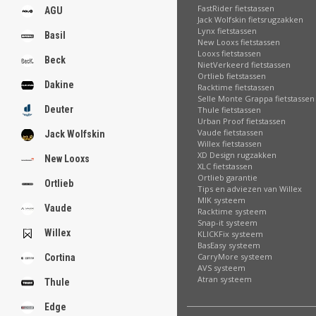
.
FastRider fietstassen
AGU
Jack Wolfskin fietsrugzakken
Lynx fietstassen
Basil
New Looxs fietstassen
Looxs fietstassen
Beck
NietVerkeerd fietstassen
.
Ortlieb fietstassen
.
Dakine
Racktime fietstassen
.
Selle Monte Grappa fietstassen
.
Deuter
Thule fietstassen
.
Urban Proof fietstassen
.
Vaude fietstassen
Jack Wolfskin
.
Willex fietstassen
.
XD Design rugzakken
.
New Looxs
XLC fietstassen
Ortlieb garantie
Ortlieb
Tips en adviezen van Willex
[email protected]
MIK systeem
Vaude
Racktime systeem
Snap-it systeem
Willex
KLICKFix systeem
BasEasy systeem
CarryMore systeem
Cortina
AVS systeem
Atran systeem
Thule
Edge