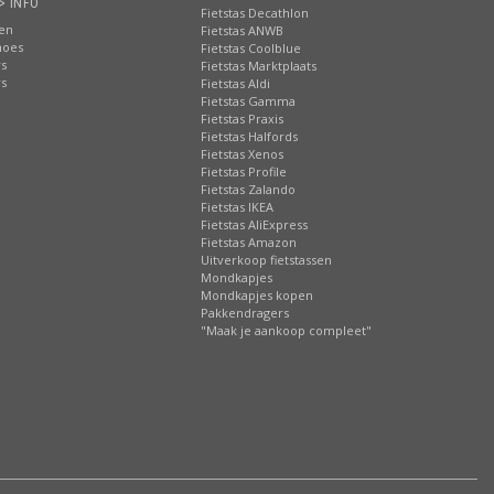
> INFO
Fietstas Decathlon
ten
Fietstas ANWB
hoes
Fietstas Coolblue
rs
Fietstas Marktplaats
rs
Fietstas Aldi
Fietstas Gamma
Fietstas Praxis
Fietstas Halfords
Fietstas Xenos
Fietstas Profile
Fietstas Zalando
Fietstas IKEA
Fietstas AliExpress
Fietstas Amazon
Uitverkoop fietstassen
Mondkapjes
Mondkapjes kopen
Pakkendragers
"Maak je aankoop compleet"