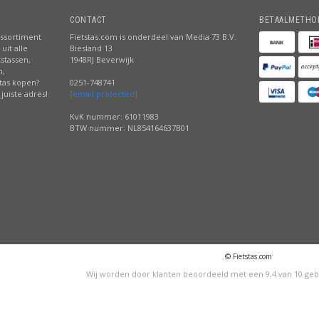
CONTACT
BETAALMETHO
assortiment
Fietstas.com is onderdeel van Media 73 B.V.
uit alle
Biesland 13
tstassen,
1948RJ Beverwijk
n,
stas kopen?
0251-748741
juiste adres!
[email protected]
KvK nummer: 61011983
BTW nummer: NL854164637B01
© Fietstas.com
Wij worden door klanten beoordeeld met een
9,4
van
10
geb