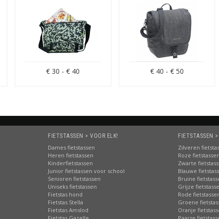
keuze en zie direct alle schouderfietstassen binnen de gewenste prijs
.com:
€ 30 - € 40
€ 40 - € 50
e fietstassenwebshop!
prijsd:
ook de
schoudertassen
t eigen voorraad |
ook afhalen!
s:
beste advies en informatie
:
via PostNL
FIETSTASSEN > VOOR ELK!
FIETSTASSEN >
n online bereikbaarheid
Dames fietstassen
Zilveren fietsta
Heren fietstassen
Roze fietstasse
ge waardering van onze klanten
Kinderfietstassen
Zwarte fietstas
Junior fietstassen voor school
Blauwe fietstas
 merk, elk type fietstas!
Senioren fietstassen
Bruine fietstas
Uniseks fietstassen
Grijze fietstass
Fietstas hond
Rode fietstasse
Fietstas Stella
Groene fietsta
Fietstas Amslod
Oranje fietstas
Fietstas Gazelle
Paarse fietstas