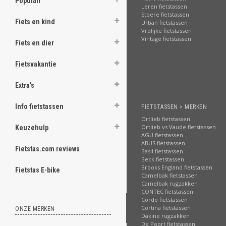
Populair
Leren fietstassen
Stoere fietstassen
ghost
Fiets en kind
Urban fietstassen
Vrolijke fietstassen
Vintage fietstassen
Fiets en dier
Fietsvakantie
.
Extra's
.
.
Info fietstassen
FIETSTASSEN > MERKEN
Ortlieb fietstassen
.
Ortlieb vs Vaude fietstassen
Keuzehulp
AGU fietstassen
.
ABUS fietstassen
Fietstas.com reviews
Basil fietstassen
.
Beck fietstassen
Brooks England fietstassen
Fietstas E-bike
.
Camelbak fietstassen
Camelbak rugzakken
.
CONTEC fietstassen
Cordo fietstassen
Cortina fietstassen
.
ONZE MERKEN
Dakine rugzakken
De Poort fietstassen