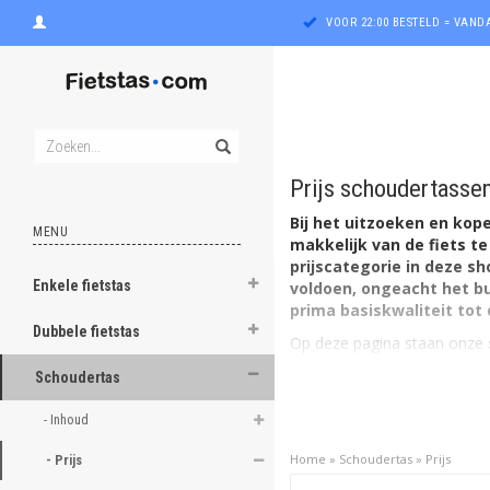
VOOR 22:00 BESTELD = VAN
Prijs schoudertasse
Bij het uitzoeken en kop
MENU
makkelijk van de fiets te
prijscategorie in deze s
Enkele fietstas
voldoen, ongeacht het bu
ghost
prima basiskwaliteit tot 
Dubbele fietstas
Op deze pagina staan onze
ghost
minder dan 30 euro
Schoudertas
30 - 40 euro
ghost
40 - 50 euro
- Inhoud 
50 - 60 euro
ghost
Home
»
Schoudertas
»
Prijs
- Prijs 
meer dan 60 euro