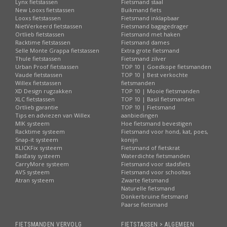
Lynx fietstassen
Fietsmand staal
New Looxs fietstassen
Buikmand fiets
Looxs fietstassen
Fietsmand inklapbaar
NietVerkeerd fietstassen
Fietsmand bagagedrager
Ortlieb fietstassen
Fietsmand met haken
Racktime fietstassen
Fietsmand dames
Selle Monte Grappa fietstassen
Extra grote fietsmand
Thule fietstassen
Fietsmand zilver
Urban Proof fietstassen
TOP 10 | Goedkope fietsmanden
Vaude fietstassen
TOP 10 | Best verkochte
Willex fietstassen
fietsmanden
XD Design rugzakken
TOP 10 | Mooie fietsmanden
XLC fietstassen
TOP 10 | Basil fietsmanden
Ortlieb garantie
TOP 10 | Fietsmand
Tips en adviezen van Willex
aanbiedingen
MIK systeem
Hoe fietsmand bevestigen
Racktime systeem
Fietsmand voor hond, kat, poes,
Snap-it systeem
konijn
KLICKFix systeem
Fietsmand of fietskrat
BasEasy systeem
Waterdichte fietsmanden
CarryMore systeem
Fietsmand voor stadsfiets
AVS systeem
Fietsmand voor schooltas
Atran systeem
Zwarte fietsmand
Naturelle fietsmand
Donkerbruine fietsmand
Paarse fietsmand
FIETSMANDEN VERVOLG
FIETSTASSEN > ALGEMEEN