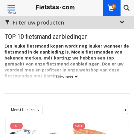
Toggle
0
Menu
navigation
Filter uw producten
TOP 10 fietsmand aanbiedingen
Een leuke fietsmand kopen wordt nog leuker wanneer de
fietsmand in de aanbieding is. Mooie fietsmanden van
bekende merken, mét korting: we hebben een top
gemaakt van onze fietsmand aanbiedingen. Doe er uw
voordeel mee en profiteer in onze webshop van deze
fietsmanden met korting!
Lees meer
In onderstaand lijstje staan praktische, stoere en trendy
fietsmanden voor aan het stuur, op de voordrager of achterop
de fiets of e-bike. Van rotan, staal of kunststof, en van bekende
merken als Basil, FastRider, New Looxs en Wicked. Bekijk snel
onze top 10 van fietsmanden in de aanbieding.
Meest bekeken
1
Tip:
naast deze tien manden zijn er op Fietstas.com nog veel
meer aanbiedingen met een aantrekkelijke 'van-voor' prijs.
SALE
SALE