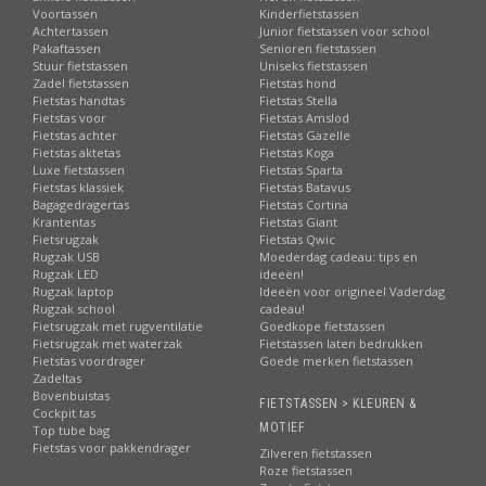
Voortassen
Kinderfietstassen
Achtertassen
Junior fietstassen voor school
Pakaftassen
Senioren fietstassen
Stuur fietstassen
Uniseks fietstassen
Zadel fietstassen
Fietstas hond
Fietstas handtas
Fietstas Stella
Fietstas voor
Fietstas Amslod
Fietstas achter
Fietstas Gazelle
Fietstas aktetas
Fietstas Koga
Luxe fietstassen
Fietstas Sparta
Fietstas klassiek
Fietstas Batavus
Bagagedragertas
Fietstas Cortina
Krantentas
Fietstas Giant
Fietsrugzak
Fietstas Qwic
Rugzak USB
Moederdag cadeau: tips en
Rugzak LED
ideeën!
Rugzak laptop
Ideeën voor origineel Vaderdag
Rugzak school
cadeau!
Fietsrugzak met rugventilatie
Goedkope fietstassen
Fietsrugzak met waterzak
Fietstassen laten bedrukken
Fietstas voordrager
Goede merken fietstassen
Zadeltas
Bovenbuistas
FIETSTASSEN > KLEUREN &
Cockpit tas
MOTIEF
Top tube bag
Fietstas voor pakkendrager
Zilveren fietstassen
Roze fietstassen