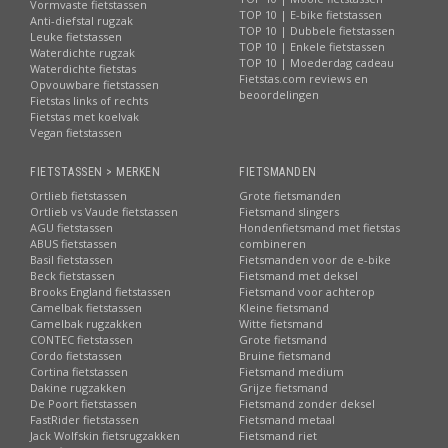
Vormvaste fietstassen
TOP 10 | E-bike fietstassen
Anti-diefstal rugzak
TOP 10 | Dubbele fietstassen
Leuke fietstassen
TOP 10 | Enkele fietstassen
Waterdichte rugzak
TOP 10 | Moederdag cadeau
Waterdichte fietstas
Fietstas.com reviews en
Opvouwbare fietstassen
beoordelingen
Fietstas links of rechts
Fietstas met koelvak
Vegan fietstassen
FIETSTASSEN > MERKEN
FIETSMANDEN
Ortlieb fietstassen
Grote fietsmanden
Ortlieb vs Vaude fietstassen
Fietsmand slingers
AGU fietstassen
Hondenfietsmand met fietstas
ABUS fietstassen
combineren
Basil fietstassen
Fietsmanden voor de e-bike
Beck fietstassen
Fietsmand met deksel
Brooks England fietstassen
Fietsmand voor achterop
Camelbak fietstassen
Kleine fietsmand
Camelbak rugzakken
Witte fietsmand
CONTEC fietstassen
Grote fietsmand
Cordo fietstassen
Bruine fietsmand
Cortina fietstassen
Fietsmand medium
Dakine rugzakken
Grijze fietsmand
De Poort fietstassen
Fietsmand zonder deksel
FastRider fietstassen
Fietsmand metaal
Jack Wolfskin fietsrugzakken
Fietsmand riet