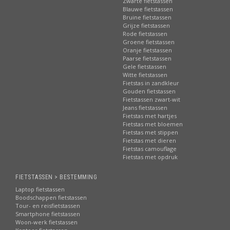
Zwarte fietstassen
Blauwe fietstassen
Bruine fietstassen
Grijze fietstassen
Rode fietstassen
Groene fietstassen
Oranje fietstassen
Paarse fietstassen
Gele fietstassen
Witte fietstassen
Fietstas in zandkleur
Gouden fietstassen
Fietstassen zwart-wit
Jeans fietstassen
Fietstas met hartjes
Fietstas met bloemen
Fietstas met stippen
Fietstas met dieren
Fietstas camouflage
Fietstas met opdruk
FIETSTASSEN > BESTEMMING
Laptop fietstassen
Boodschappen fietstassen
Tour- en reisfietstassen
Smartphone fietstassen
Woon-werk fietstassen