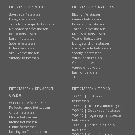
FIETSTASSEN > STIJL
FIETSTASSEN > MATERIAAL
Sportieve fietstassen
Bisonyl fietstassen
Design fietstassen
Canvas fietstassen
Trendy en hippe fietstassen
Polyester fietstassen
No-nonsense fietstassen
Tarpaulin fietstassen
Retro fietstassen
Kunststof fietstassen
Leren fietstassen
Textiel fietstassen
Stoere fietstassen
Lichtgewicht fietstassen
Urban fietstassen
Gerecyclede fietstassen
Vrolijke fietstassen
Stevige fietstassen
Vintage fietstassen
Willex onderdelen
Ortlieb onderdelen
Vaude onderdelen
Basil onderdelen
Thule onderdelen
FIETSTASSEN > KENMERKEN
FIETSTASSEN > TOP 10
OVERIG
TOP 10 | Best verkochte
fietstassen
Waterdichte fietstassen
TOP 10 | Fietstas aanbiedingen
Reflecterende fietstassen
TOP 10 | Goedkope fietstassen
Grote fietstassen
TOP 10 | Hoge segment beste
Mooie fietstassen
fietstassen
Kleine fietstassen
TOP 10 | Verhouding prijs-
E-bike fietstassen
kwaliteit
Korting op Fietstas.com
TOP 10 | Mooie fietstassen