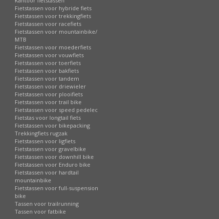
Kantoor fietstassen
Fietstassen voor hybride fiets
Fietstassen voor trekkingfiets
Fietstassen voor racefiets
Fietstassen voor mountainbike/
MTB
Fietstassen voor moederfiets
Fietstassen voor vouwfiets
Fietstassen voor toerfiets
Fietstassen voor bakfiets
Fietstassen voor tandem
Fietstassen voor driewieler
Fietstassen voor plooifiets
Fietstassen voor trail bike
Fietstassen voor speed pedelec
Fietstas voor longtail fiets
Fietstassen voor bikepacking
Trekkingfiets rugzak
Fietstassen voor ligfiets
Fietstassen voor gravelbike
Fietstassen voor downhill bike
Fietstassen voor Enduro bike
Fietstassen voor hardtail
mountainbike
Fietstassen voor full-suspension
bike
Tassen voor trailrunning
Tassen voor fatbike