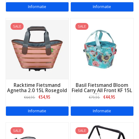
Informatie
Informatie
SALE
SALE
Racktime Fietsmand
Basil Fietsmand Bloom
Agnetha 2.0 15L Rosegold
Field Carry All Front KF 15L
Blauw
€54,95
€44,95
€64,95
€79,95
Informatie
Informatie
SALE
SALE