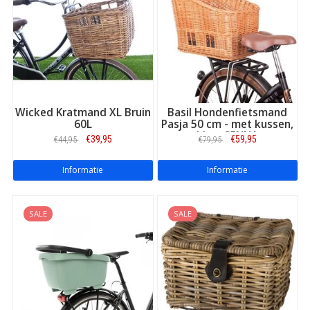
Wicked Kratmand XL Bruin
Basil Hondenfietsmand
60L
Pasja 50 cm - met kussen,
klem SENNA
€39,95
€59,95
€44,95
€79,95
Informatie
Informatie
SALE
SALE