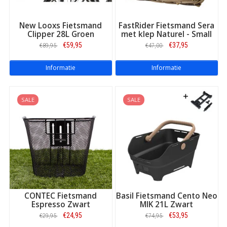
New Looxs Fietsmand
FastRider Fietsmand Sera
Clipper 28L Groen
met klep Naturel - Small
€59,95
€37,95
€89,95
€47,00
Informatie
Informatie
SALE
SALE
CONTEC Fietsmand
Basil Fietsmand Cento Neo
Espresso Zwart
MIK 21L Zwart
€24,95
€53,95
€29,95
€74,95