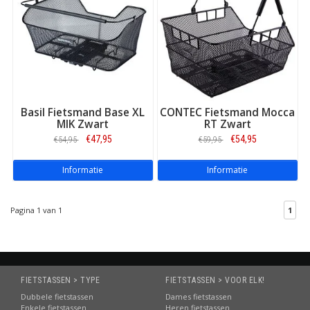
Basil Fietsmand Base XL
CONTEC Fietsmand Mocca
MIK Zwart
RT Zwart
€47,95
€54,95
€54,95
€59,95
Informatie
Informatie
Pagina 1 van 1
1
FIETSTASSEN > TYPE
FIETSTASSEN > VOOR ELK!
Dubbele fietstassen
Dames fietstassen
Enkele fietstassen
Heren fietstassen