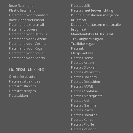
Roze fietsmand
Fietstas USB
Plastic fietsmand
Fietstas met ledverlichting
Fietsmand voor omafiets
Dubbele fietstassen met grote
Roze kinderfietsmand
brugmaat
Fietsmand extra small
Dubbele fietstassen met smalle
Fietsmand covers
brugmaat
Fietsmand voor Batavus
Mountainbike/ MTB rugzak
Fietsmand voor Gazelle
Trekkingfiets rugzak
Fietsmand voor Cortina
Trailbike rugzak
Fietsmand voor Koga
Fietszak
Fietsmand voor Stella
Clarijs Fietstas
Fietsmand voor Sparta
Fietstas Hema
Fietstas Action
Fietstas Blokker
FIETSKRATTEN > INFO
Fietstas Wehkamp
Grote fietskratten
Fietstas Bol.com
Fietskrat afdekhoes
Fietstas Decathlon
Fietskrat stickers
Fietstas ANWB
Fietskrat slingers
Fietstas Coolblue
Fietsbakken
Fietstas Marktplaats
Fietstas Aldi
Fietstas Gamma
Fietstas Praxis
Fietstas Halfords
Fietstas Xenos
Fietstas Profile
Fietstas Zalando