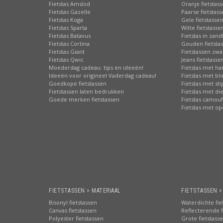
Fietstas Amslod
Oranje fietstas
Fietstas Gazelle
Paarse fietstas
Fietstas Koga
Gele fietstasse
Fietstas Sparta
Witte fietstasse
Fietstas Batavus
Fietstas in zand
Fietstas Cortina
Gouden fietsta
Fietstas Giant
Fietstassen zwa
Fietstas Qwic
Jeans fietstasse
Moederdag cadeau: tips en ideeën!
Fietstas met har
Ideeën voor origineel Vaderdag cadeau!
Fietstas met b
Goedkope fietstassen
Fietstas met st
Fietstassen laten bedrukken
Fietstas met di
Goede merken fietstassen
Fietstas camouf
Fietstas met o
FIETSTASSEN > MATERIAAL
FIETSTASSEN 
Bisonyl fietstassen
Waterdichte fie
Canvas fietstassen
Reflecterende f
Polyester fietstassen
Grote fietstass