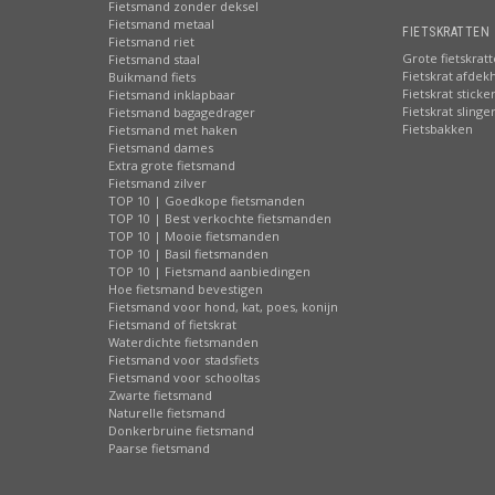
Fietsmand zonder deksel
Fietsmand metaal
FIETSKRATTEN 
Fietsmand riet
Grote fietskrat
Fietsmand staal
Fietskrat afdek
Buikmand fiets
Fietskrat sticke
Fietsmand inklapbaar
Fietskrat slinge
Fietsmand bagagedrager
Fietsbakken
Fietsmand met haken
Fietsmand dames
Extra grote fietsmand
Fietsmand zilver
TOP 10 | Goedkope fietsmanden
TOP 10 | Best verkochte fietsmanden
TOP 10 | Mooie fietsmanden
TOP 10 | Basil fietsmanden
TOP 10 | Fietsmand aanbiedingen
Hoe fietsmand bevestigen
Fietsmand voor hond, kat, poes, konijn
Fietsmand of fietskrat
Waterdichte fietsmanden
Fietsmand voor stadsfiets
Fietsmand voor schooltas
Zwarte fietsmand
Naturelle fietsmand
Donkerbruine fietsmand
Paarse fietsmand