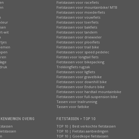
sen
Fietstassen voor racefiets
sen
Fietstassen voor mountainbike/ MTB
n
Fietstassen voor moederfiets
n
Fietstassen voor vouwfiets
kleur
Fietstassen voor toerfiets
ssen
Fietstassen voor bakfiets
rt-wit
Fietstassen voor tandem
n
Fietstassen voor driewieler
tjes
Fietstassen voor plooifiets
loemen
Fietstassen voor trail bike
ippen
Fietstassen voor speed pedelec
eren
Fietstas voor longtail fiets
lage
Fietstassen voor bikepacking
pdruk
Trekkingfiets rugzak
Fietstassen voor ligfiets
Fietstassen voor gravelbike
Fietstassen voor downhill bike
Fietstassen voor Enduro bike
Fietstassen voor hardtail mountainbike
Fietstassen voor full-suspension bike
Tassen voor trailrunning
Tassen voor fatbike
> KENMERKEN OVERIG
FIETSTASSEN > TOP 10
tstassen
TOP 10 | Best verkochte fietstassen
ietstassen
TOP 10 | Fietstas aanbiedingen
en
TOP 10 | Goedkope fietstassen