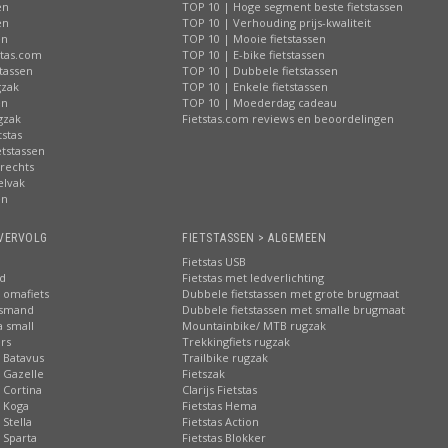
en
TOP 10 | Hoge segment beste fietstassen
en
TOP 10 | Verhouding prijs-kwaliteit
en
TOP 10 | Mooie fietstassen
stas.com
TOP 10 | E-bike fietstassen
tassen
TOP 10 | Dubbele fietstassen
gzak
TOP 10 | Enkele fietstassen
en
TOP 10 | Moederdag cadeau
gzak
Fietstas.com reviews en beoordelingen
tstas
tstassen
 rechts
elvak
en
VERVOLG
FIETSTASSEN > ALGEMEEN
Fietstas USB
nd
Fietstas met ledverlichting
 omafiets
Dubbele fietstassen met grote brugmaat
tsmand
Dubbele fietstassen met smalle brugmaat
a small
Mountainbike/ MTB rugzak
rs
Trekkingfiets rugzak
 Batavus
Trailbike rugzak
 Gazelle
Fietszak
 Cortina
Clarijs Fietstas
 Koga
Fietstas Hema
Stella
Fietstas Action
 Sparta
Fietstas Blokker