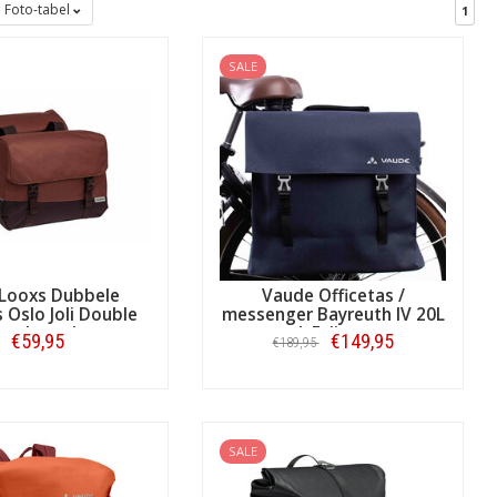
Foto-tabel
1
SALE
Looxs Dubbele
Vaude Officetas /
s Oslo Joli Double
messenger Bayreuth IV 20L
Bordeaux/roest
L Eclipse
€59,95
€149,95
€189,95
Bestellen
Bestellen
SALE