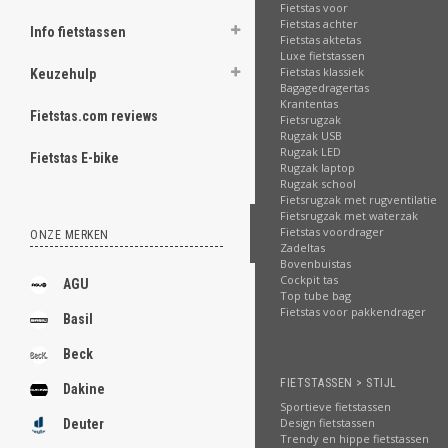
.
Fietstas voor
Fietstas achter
Info fietstassen
Fietstas aktetas
Luxe fietstassen
Fietstas klassiek
Keuzehulp
Bagagedragertas
.
Krantentas
.
Fietstas.com reviews
Fietsrugzak
.
Rugzak USB
.
Rugzak LED
Fietstas E-bike
.
Rugzak laptop
.
Rugzak school
.
Fietsrugzak met rugventilatie
.
Fietsrugzak met waterzak
.
Fietstas voordrager
ONZE MERKEN
Zadeltas
Bovenbuistas
[email protected]
Cockpit tas
AGU
Top tube bag
Fietstas voor pakkendrager
Basil
Beck
FIETSTASSEN > STIJL
Dakine
Sportieve fietstassen
Design fietstassen
Deuter
Trendy en hippe fietstassen