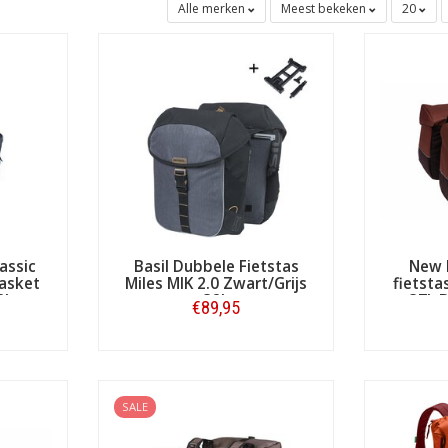
Alle merken
Meest bekeken
20
assic
Basil Dubbele Fietstas
New 
Basket
Miles MIK 2.0 Zwart/Grijs
fietsta
2L
32L
37L 
€89,95
Bestellen
SALE