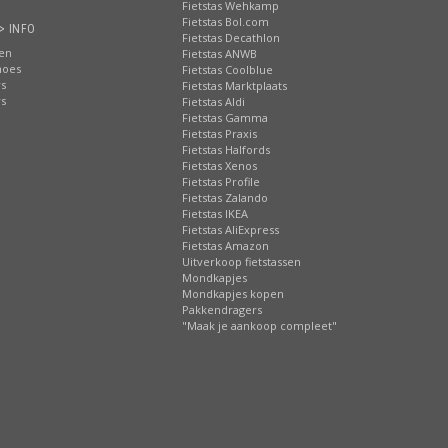
Fietstas Wehkamp
Fietstas Bol.com
> INFO
Fietstas Decathlon
ten
Fietstas ANWB
hoes
Fietstas Coolblue
rs
Fietstas Marktplaats
rs
Fietstas Aldi
Fietstas Gamma
Fietstas Praxis
Fietstas Halfords
Fietstas Xenos
Fietstas Profile
Fietstas Zalando
Fietstas IKEA
Fietstas AliExpress
Fietstas Amazon
Uitverkoop fietstassen
Mondkapjes
Mondkapjes kopen
Pakkendragers
"Maak je aankoop compleet"