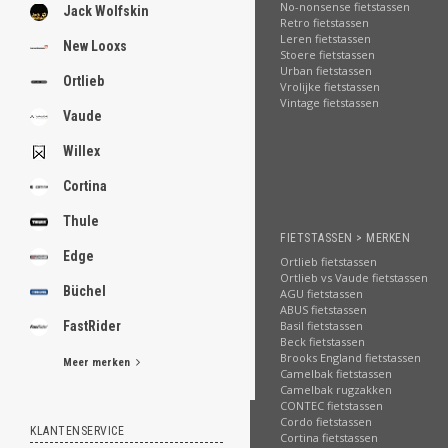
No-nonsense fietstassen
Jack Wolfskin
Retro fietstassen
Leren fietstassen
New Looxs
Stoere fietstassen
Urban fietstassen
Ortlieb
Vrolijke fietstassen
Vintage fietstassen
Vaude
Willex
Cortina
Thule
FIETSTASSEN > MERKEN
Edge
Ortlieb fietstassen
Ortlieb vs Vaude fietstassen
Büchel
AGU fietstassen
ABUS fietstassen
FastRider
Basil fietstassen
Beck fietstassen
Brooks England fietstassen
Meer merken
Camelbak fietstassen
Camelbak rugzakken
CONTEC fietstassen
Cordo fietstassen
KLANTENSERVICE
Cortina fietstassen