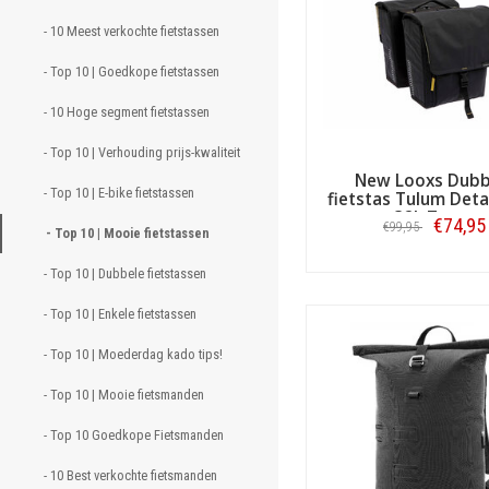
ghost
- 10 Meest verkochte fietstassen 
ghost
- Top 10 | Goedkope fietstassen 
ghost
- 10 Hoge segment fietstassen 
- Top 10 | Verhouding prijs-kwaliteit 
ghost
New Looxs Dubb
- Top 10 | E-bike fietstassen 
fietstas Tulum Det
ghost
32L Zwart
€74,95
€99,95
- Top 10 | Mooie fietstassen 
ghost
Bestellen
- Top 10 | Dubbele fietstassen 
ghost
- Top 10 | Enkele fietstassen 
ghost
- Top 10 | Moederdag kado tips! 
ghost
- Top 10 | Mooie fietsmanden 
ghost
- Top 10 Goedkope Fietsmanden 
ghost
- 10 Best verkochte fietsmanden  