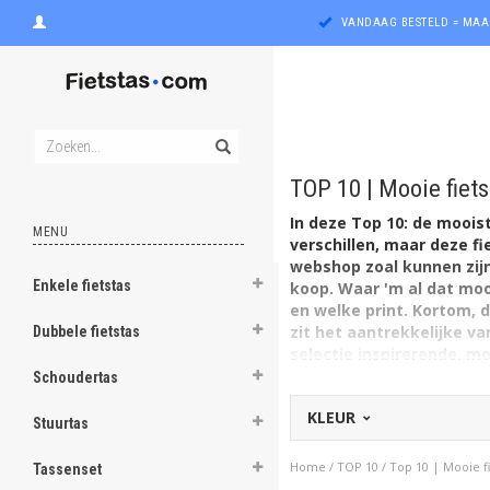
VANDAAG BESTELD = MAA
TOP 10 | Mooie fiet
In deze Top 10: de moois
MENU
verschillen, maar deze fi
webshop zoal kunnen zijn.
Enkele fietstas
koop. Waar 'm al dat mooi
ghost
en welke print. Kortom, 
zit het aantrekkelijke va
Dubbele fietstas
selectie inspirerende, mo
ghost
Schoudertas
ghost
KLEUR
Stuurtas
ghost
Home
/
TOP 10
/
Top 10 | Mooie f
Tassenset