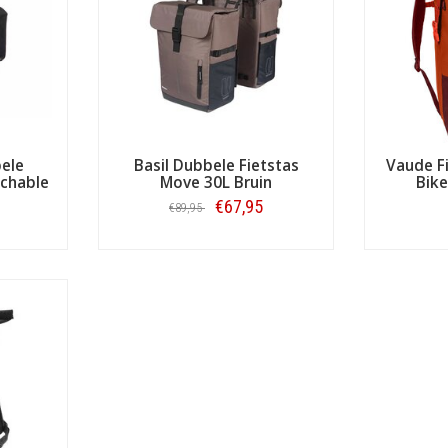
ele
Basil Dubbele Fietstas
Vaude F
achable
Move 30L Bruin
Bike
€67,95
€89,95
Bestellen