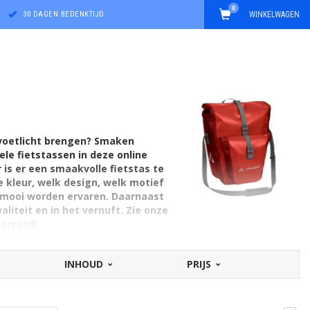
0
30 DAGEN BEDENKTIJD
WINKELWAGEN
t voetlicht brengen? Smaken
ele fietstassen in deze online
 is er een smaakvolle fietstas te
ke kleur, welk design, welk motief
s mooi worden ervaren. Daarnaast
aliteit en in het vernuft. Zie onze
oorraad!
INHOUD
PRIJS