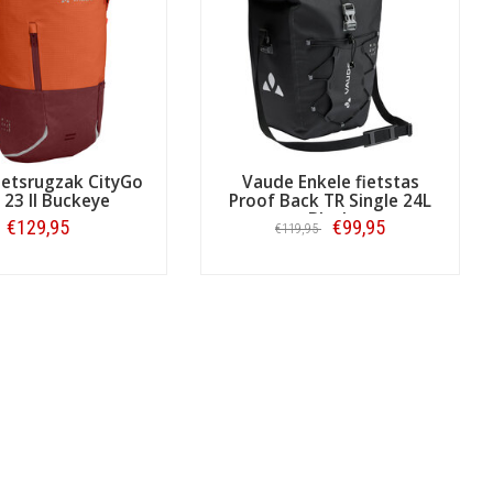
ietsrugzak CityGo
Vaude Enkele fietstas
 23 II Buckeye
Proof Back TR Single 24L
Black
€129,95
€99,95
€119,95
Bestellen
Bestellen