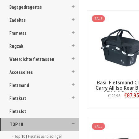
ghost
Bagagedragertas
ghost
SALE
Zadeltas
ghost
Frametas
ghost
Rugzak
ghost
Waterdichte fietstassen
ghost
Accessoires
ghost
Basil Fietsmand Cl
Fietsmand
Carry All Iso Rear 
ghost
MIK 2.0 Black 2
€87,95
€122,95
Fietskrat
ghost
Bestellen
Fietsslot
ghost
TOP 10
SALE
ghost
- Top 10 | Fietstas aanbiedingen 