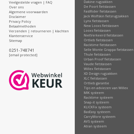
Dakine rugzakken
Veelgestelde vragen | FAQ
De Poort fietstassen
Over ons
FastRider fietstassen
Algemene voorwaarden
Jack Wolfskin fietsrugzakken
Disclaimer
Lynx fietstassen
Privacy Policy
New Looxs fietstassen
Betaalmethoden
Looxs fietstassen
Verzenden | retourneren | klachten
NietVerkeerd fietstassen
Klantenservice
Ortlieb fietstassen
Sitemap
Racktime fietstassen
0251-748741
Selle Monte Grappa fietstassen
Thule fietstassen
[email protected]
Urban Proof fietstassen
Vaude fietstassen
Willex fietstassen
XD Design rugzakken
XLC fietstassen
Ortlieb garantie
Tips en adviezen van Willex
MIK systeem
Racktime systeem
Snap-it systeem
KLICKFix systeem
BasEasy systeem
CarryMore systeem
AVS systeem
Atran systeem