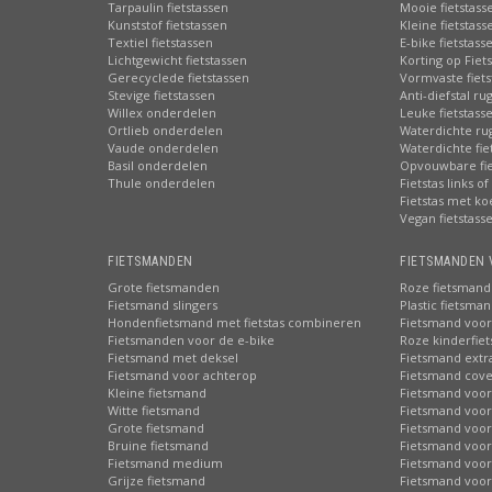
Tarpaulin fietstassen
Mooie fietstass
Kunststof fietstassen
Kleine fietstass
Textiel fietstassen
E-bike fietstass
Lichtgewicht fietstassen
Korting op Fiet
Gerecyclede fietstassen
Vormvaste fiets
Stevige fietstassen
Anti-diefstal ru
Willex onderdelen
Leuke fietstass
Ortlieb onderdelen
Waterdichte ru
Vaude onderdelen
Waterdichte fie
Basil onderdelen
Opvouwbare fie
Thule onderdelen
Fietstas links of
Fietstas met ko
Vegan fietstass
FIETSMANDEN
FIETSMANDEN 
Grote fietsmanden
Roze fietsmand
Fietsmand slingers
Plastic fietsma
Hondenfietsmand met fietstas combineren
Fietsmand voor
Fietsmanden voor de e-bike
Roze kinderfie
Fietsmand met deksel
Fietsmand extr
Fietsmand voor achterop
Fietsmand cove
Kleine fietsmand
Fietsmand voor
Witte fietsmand
Fietsmand voor
Grote fietsmand
Fietsmand voor
Bruine fietsmand
Fietsmand voor
Fietsmand medium
Fietsmand voor 
Grijze fietsmand
Fietsmand voor