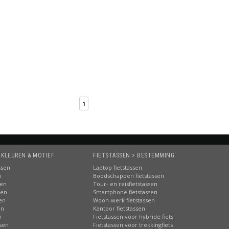
1
 KLEUREN & MOTIEF
FIETSTASSEN > BESTEMMING
ssen
Laptop fietstassen
n
Boodschappen fietstassen
sen
Tour- en reisfietstassen
sen
Smartphone fietstassen
sen
Woon-werk fietstassen
en
Kantoor fietstassen
n
Fietstassen voor hybride fiets
ssen
Fietstassen voor trekkingfiets