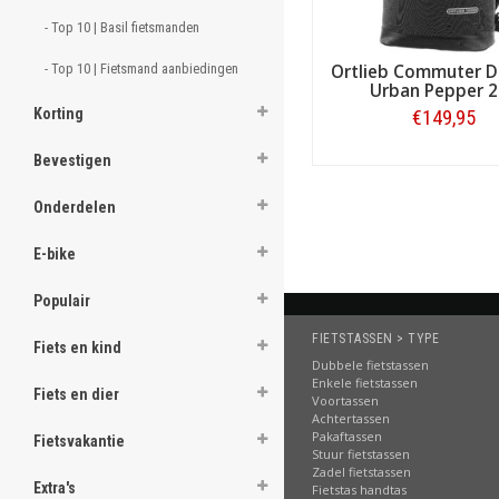
- Top 10 | Basil fietsmanden 
ghost
- Top 10 | Fietsmand aanbiedingen 
Ortlieb Commuter 
Urban Pepper 2
Korting
€149,95
.
Bevestigen
Bestellen
.
Onderdelen
.
E-bike
.
Populair
.
FIETSTASSEN > TYPE
.
Fiets en kind
Dubbele fietstassen
.
Enkele fietstassen
Fiets en dier
Voortassen
Achtertassen
.
Pakaftassen
Fietsvakantie
Stuur fietstassen
.
Zadel fietstassen
Extra's
Fietstas handtas