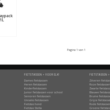
Daypack
1L
Pagina 1 van 1
FIETSTASSEN > VOOR ELK!
FIETSTASSEN >
Dames fietstassen
Zilveren fietsta
Heren fietstassen
Roze fietstasse
Kinderfietstassen
Zwarte fietstas
Junior fietstassen voor school
Blauwe fietstas
Senioren fietstassen
Bruine fietstas
Uniseks fietstassen
Grijze fietstass
Fietstas hond
Rode fietstasse
Fietstas Stella
Groene fietsta