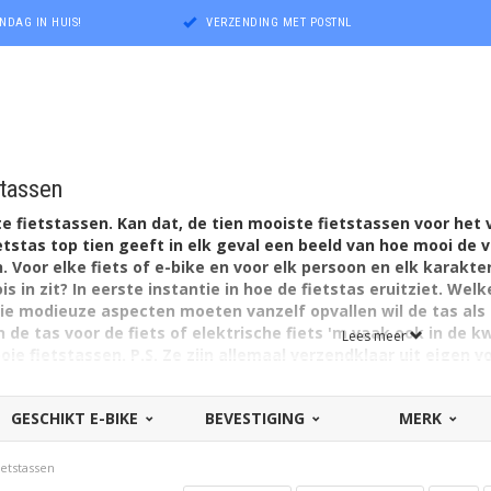
NDAG IN HUIS!
VERZENDING MET POSTNL
stassen
te fietstassen. Kan dat, de tien mooiste fietstassen voor he
etstas top tien geeft in elk geval een beeld van hoe mooi de v
 Voor elke fiets of e-bike en voor elk persoon en elk karakter
s in zit? In eerste instantie in hoe de fietstas eruitziet. Wel
die modieuze aspecten moeten vanzelf opvallen wil de tas al
n de tas voor de fiets of elektrische fiets 'm vaak ook in de kw
Lees meer
oie fietstassen. P.S. Ze zijn allemaal verzendklaar uit eigen v
GESCHIKT E-BIKE
BEVESTIGING
MERK
ietstassen