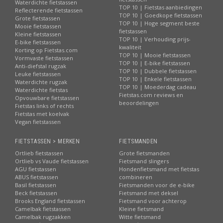
Waterdichte fietstassen
TOP 10 | Fietstas aanbiedingen
Reflecterende fietstassen
TOP 10 | Goedkope fietstassen
Grote fietstassen
TOP 10 | Hoge segment beste
Mooie fietstassen
fietstassen
Kleine fietstassen
TOP 10 | Verhouding prijs-
E-bike fietstassen
kwaliteit
Korting op Fietstas.com
TOP 10 | Mooie fietstassen
Vormvaste fietstassen
TOP 10 | E-bike fietstassen
Anti-diefstal rugzak
TOP 10 | Dubbele fietstassen
Leuke fietstassen
TOP 10 | Enkele fietstassen
Waterdichte rugzak
TOP 10 | Moederdag cadeau
Waterdichte fietstas
Fietstas.com reviews en
Opvouwbare fietstassen
beoordelingen
Fietstas links of rechts
Fietstas met koelvak
Vegan fietstassen
FIETSTASSEN > MERKEN
FIETSMANDEN
Ortlieb fietstassen
Grote fietsmanden
Ortlieb vs Vaude fietstassen
Fietsmand slingers
AGU fietstassen
Hondenfietsmand met fietstas
ABUS fietstassen
combineren
Basil fietstassen
Fietsmanden voor de e-bike
Beck fietstassen
Fietsmand met deksel
Brooks England fietstassen
Fietsmand voor achterop
Camelbak fietstassen
Kleine fietsmand
Camelbak rugzakken
Witte fietsmand