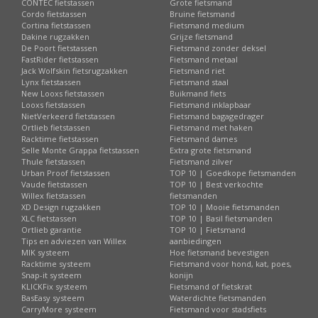
CONTEC fietstassen
Grote fietsmand
Cordo fietstassen
Bruine fietsmand
Cortina fietstassen
Fietsmand medium
Dakine rugzakken
Grijze fietsmand
De Poort fietstassen
Fietsmand zonder deksel
FastRider fietstassen
Fietsmand metaal
Jack Wolfskin fietsrugzakken
Fietsmand riet
Lynx fietstassen
Fietsmand staal
New Looxs fietstassen
Buikmand fiets
Looxs fietstassen
Fietsmand inklapbaar
NietVerkeerd fietstassen
Fietsmand bagagedrager
Ortlieb fietstassen
Fietsmand met haken
Racktime fietstassen
Fietsmand dames
Selle Monte Grappa fietstassen
Extra grote fietsmand
Thule fietstassen
Fietsmand zilver
Urban Proof fietstassen
TOP 10 | Goedkope fietsmanden
Vaude fietstassen
TOP 10 | Best verkochte
Willex fietstassen
fietsmanden
XD Design rugzakken
TOP 10 | Mooie fietsmanden
XLC fietstassen
TOP 10 | Basil fietsmanden
Ortlieb garantie
TOP 10 | Fietsmand
Tips en adviezen van Willex
aanbiedingen
MIK systeem
Hoe fietsmand bevestigen
Racktime systeem
Fietsmand voor hond, kat, poes,
Snap-it systeem
konijn
KLICKFix systeem
Fietsmand of fietskrat
BasEasy systeem
Waterdichte fietsmanden
CarryMore systeem
Fietsmand voor stadsfiets