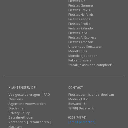
Fietstas Aldi
Fietstas Gamma
Fietstas Praxis
Fietstas Halfords
Fietstas Xenos
Fietstas Profile
Fietstas Zalando
Fietstas IKEA
Fietstas AliExpress
Fietstas Amazon
Uitverkoop fietstassen
Mondkapjes
Mondkapjes kopen
Pakkendragers
"Maak je aankoop compleet"
KLANTENSERVICE
CONTACT
Veelgestelde vragen | FAQ
Fietstas.com is onderdeel van
Over ons
Media 73 B.V.
Algemene voorwaarden
Biesland 13
Disclaimer
1948RJ Beverwijk
Privacy Policy
Betaalmethoden
0251-748741
Verzenden | retourneren |
[email protected]
klachten