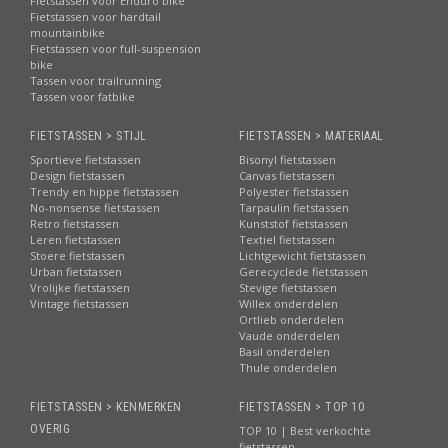
Fietstassen voor Enduro bike
Fietstassen voor hardtail
mountainbike
Fietstassen voor full-suspension
bike
Tassen voor trailrunning
Tassen voor fatbike
FIETSTASSEN > STIJL
FIETSTASSEN > MATERIAAL
Sportieve fietstassen
Bisonyl fietstassen
Design fietstassen
Canvas fietstassen
Trendy en hippe fietstassen
Polyester fietstassen
No-nonsense fietstassen
Tarpaulin fietstassen
Retro fietstassen
Kunststof fietstassen
Leren fietstassen
Textiel fietstassen
Stoere fietstassen
Lichtgewicht fietstassen
Urban fietstassen
Gerecyclede fietstassen
Vrolijke fietstassen
Stevige fietstassen
Vintage fietstassen
Willex onderdelen
Ortlieb onderdelen
Vaude onderdelen
Basil onderdelen
Thule onderdelen
FIETSTASSEN > KENMERKEN
FIETSTASSEN > TOP 10
OVERIG
TOP 10 | Best verkochte
fietstassen