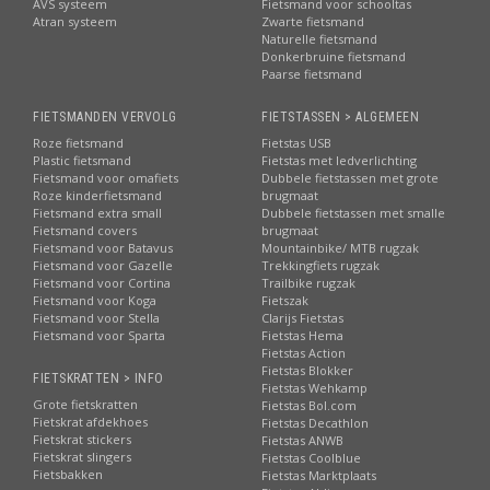
AVS systeem
Fietsmand voor schooltas
Atran systeem
Zwarte fietsmand
Naturelle fietsmand
Donkerbruine fietsmand
Paarse fietsmand
FIETSMANDEN VERVOLG
FIETSTASSEN > ALGEMEEN
Roze fietsmand
Fietstas USB
Plastic fietsmand
Fietstas met ledverlichting
Fietsmand voor omafiets
Dubbele fietstassen met grote
Roze kinderfietsmand
brugmaat
Fietsmand extra small
Dubbele fietstassen met smalle
Fietsmand covers
brugmaat
Fietsmand voor Batavus
Mountainbike/ MTB rugzak
Fietsmand voor Gazelle
Trekkingfiets rugzak
Fietsmand voor Cortina
Trailbike rugzak
Fietsmand voor Koga
Fietszak
Fietsmand voor Stella
Clarijs Fietstas
Fietsmand voor Sparta
Fietstas Hema
Fietstas Action
Fietstas Blokker
FIETSKRATTEN > INFO
Fietstas Wehkamp
Grote fietskratten
Fietstas Bol.com
Fietskrat afdekhoes
Fietstas Decathlon
Fietskrat stickers
Fietstas ANWB
Fietskrat slingers
Fietstas Coolblue
Fietsbakken
Fietstas Marktplaats