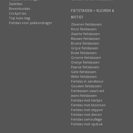
Zadeltas
Bovenbuistas
FIETSTASSEN > KLEUREN &
Cockpit tas
MOTIEF
Top tube bag
Fietstas voor pakkendrager
Zilveren fietstassen
Roze fietstassen
Zwarte fietstassen
Blauwe fietstassen
Bruine fietstassen
Grijze fietstassen
Rode fietstassen
Groene fietstassen
Oranje fietstassen
Paarse fietstassen
Gele fietstassen
Witte fietstassen
Fietstas in zandkleur
Gouden fietstassen
Fietstassen zwart-wit
Jeans fietstassen
Fietstas met hartjes
Fietstas met bloemen
Fietstas met stippen
Fietstas met dieren
Fietstas camouflage
Fietstas met opdruk