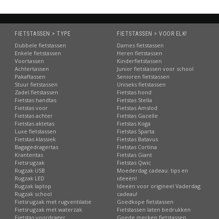
FIETSTASSEN > TYPE
FIETSTASSEN > VOOR ELK!
Dubbele fietstassen
Dames fietstassen
Enkele fietstassen
Heren fietstassen
Voortassen
Kinderfietstassen
Achtertassen
Junior fietstassen voor school
Pakaftassen
Senioren fietstassen
Stuur fietstassen
Uniseks fietstassen
Zadel fietstassen
Fietstas hond
Fietstas handtas
Fietstas Stella
Fietstas voor
Fietstas Amslod
Fietstas achter
Fietstas Gazelle
Fietstas aktetas
Fietstas Koga
Luxe fietstassen
Fietstas Sparta
Fietstas klassiek
Fietstas Batavus
Bagagedragertas
Fietstas Cortina
Krantentas
Fietstas Giant
Fietsrugzak
Fietstas Qwic
Rugzak USB
Moederdag cadeau: tips en
Rugzak LED
ideeën!
Rugzak laptop
Ideeën voor origineel Vaderdag
Rugzak school
cadeau!
Fietsrugzak met rugventilatie
Goedkope fietstassen
Fietsrugzak met waterzak
Fietstassen laten bedrukken
Fietstas voordrager
Goede merken fietstassen