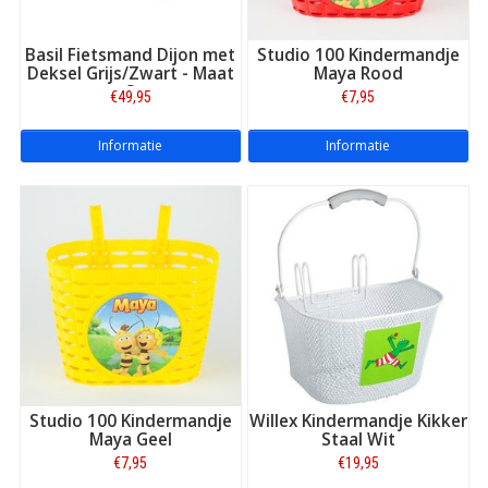
Uitstekende service
en online bereikbaarheid
Beste reviews:
zeer hoge waardering van onze klanten
Basil Fietsmand Dijon met
Studio 100 Kindermandje
Deksel Grijs/Zwart - Maat
Maya Rood
Riant assortiment:
elk merk, elk type fietstas!
S
€49,95
€7,95
Informatie
Informatie
Studio 100 Kindermandje
Willex Kindermandje Kikker
Maya Geel
Staal Wit
€7,95
€19,95