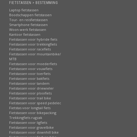
FIETSTASSEN > BESTEMMING
Laptop fietstassen
Boodschappen fietstassen
Tour- en reisfietstassen
Smartphone fietstassen
Woon-werk fietstassen
Kantoor fietstassen
Fietstassen voor hybride fiets
Fietstassen voor trekkingfiets
Fietstassen voor racefiets
Fietstassen voor mountainbike/
MTB
Fietstassen voor moederfiets
Fietstassen voor vouwfiets
Fietstassen voor toerfiets
Fietstassen voor bakfiets
Fietstassen voor tandem
Fietstassen voor driewieler
Fietstassen voor plooifiets
Fietstassen voor trail bike
Fietstassen voor speed pedelec
Fietstas voor longtail fiets
Fietstassen voor bikepacking
Trekkingfiets rugzak
Fietstassen voor ligfiets
Fietstassen voor gravelbike
Fietstassen voor downhill bike