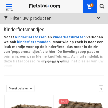
Toggle
0
Menu
navigation
Filter uw producten
Kinderfietsmandjes
Naast
kinderfietstassen
en
kinderfietskratten
verkopen
we ook
kinderfietsmanden
. Maar wie op zoek is naar een
leuk mandje voor op de kinderfiets, dus meer in de zin
van 'poppenmandjes': zie hier! De lievelingspop past er
prima in, een paar kleine knuffels en... Ach, uiteindelijk is
deze fietsaccessoire er voor één ding: het plezier van uw
Lees meer
kind!
Spelenderwijs iets meenemen op een fietsje of loopfiets?
Wellicht samen met mama of papa op bezoek naar een vriend
of vriendin of naar het winkelcentrum? Of gewoon op
verkenningstocht in en om het huis? Elk fietstochtje heeft zijn
Meest bekeken
1
charmes en dat is zéker het geval met zo'n leuk fietsmandje
erbij.
SALE