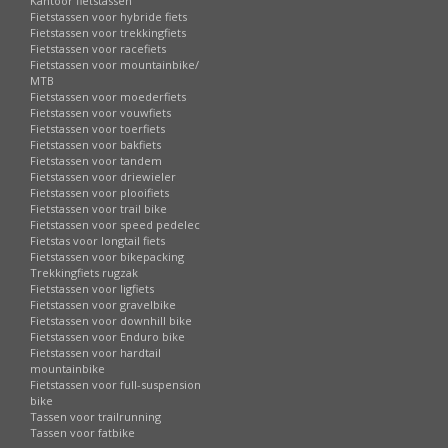
Kantoor fietstassen
Fietstassen voor hybride fiets
Fietstassen voor trekkingfiets
Fietstassen voor racefiets
Fietstassen voor mountainbike/
MTB
Fietstassen voor moederfiets
Fietstassen voor vouwfiets
Fietstassen voor toerfiets
Fietstassen voor bakfiets
Fietstassen voor tandem
Fietstassen voor driewieler
Fietstassen voor plooifiets
Fietstassen voor trail bike
Fietstassen voor speed pedelec
Fietstas voor longtail fiets
Fietstassen voor bikepacking
Trekkingfiets rugzak
Fietstassen voor ligfiets
Fietstassen voor gravelbike
Fietstassen voor downhill bike
Fietstassen voor Enduro bike
Fietstassen voor hardtail
mountainbike
Fietstassen voor full-suspension
bike
Tassen voor trailrunning
Tassen voor fatbike