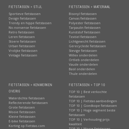
FIETSTASSEN > STIJL
FIETSTASSEN > MATERIAAL
Sportieve fietstassen
Bisonyl fietstassen
Design fietstassen
Canvas fietstassen
Trendy en hippe fietstassen
Polyester fietstassen
No-nonsense fietstassen
Tarpaulin fietstassen
Retro fietstassen
Kunststof fietstassen
Leren fietstassen
Textiel fietstassen
Stoere fietstassen
Lichtgewicht fietstassen
Urban fietstassen
Gerecyclede fietstassen
Vrolijke fietstassen
Stevige fietstassen
Vintage fietstassen
Willex onderdelen
Ortlieb onderdelen
Vaude onderdelen
Basil onderdelen
Thule onderdelen
FIETSTASSEN > KENMERKEN
FIETSTASSEN > TOP 10
OVERIG
TOP 10 | Best verkochte
fietstassen
Waterdichte fietstassen
TOP 10 | Fietstas aanbiedingen
Reflecterende fietstassen
TOP 10 | Goedkope fietstassen
Grote fietstassen
TOP 10 | Hoge segment beste
Mooie fietstassen
fietstassen
Kleine fietstassen
TOP 10 | Verhouding prijs-
E-bike fietstassen
kwaliteit
Korting op Fietstas.com
TOP 10 | Mooie fietstassen