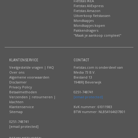
Fietstas IKEA
Fietstas AliExpress
Fietstas Amazon
Uitverkoop fietstassen
Mondkapjes
Mondkapjes kopen
Pakkendragers
"Maak je aankoop compleet"
KLANTENSERVICE
CONTACT
Veelgestelde vragen | FAQ
Fietstas.com is onderdeel van
Over ons
Media 73 B.V.
Algemene voorwaarden
Biesland 13
Disclaimer
1948RJ Beverwijk
Privacy Policy
Betaalmethoden
0251-748741
Verzenden | retourneren |
[email protected]
klachten
Klantenservice
KvK nummer: 61011983
Sitemap
BTW nummer: NL854164637B01
0251-748741
[email protected]