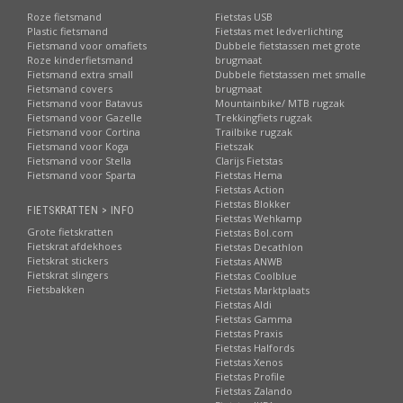
Roze fietsmand
Fietstas USB
Plastic fietsmand
Fietstas met ledverlichting
Fietsmand voor omafiets
Dubbele fietstassen met grote
Roze kinderfietsmand
brugmaat
Fietsmand extra small
Dubbele fietstassen met smalle
Fietsmand covers
brugmaat
Fietsmand voor Batavus
Mountainbike/ MTB rugzak
Fietsmand voor Gazelle
Trekkingfiets rugzak
Fietsmand voor Cortina
Trailbike rugzak
Fietsmand voor Koga
Fietszak
Fietsmand voor Stella
Clarijs Fietstas
Fietsmand voor Sparta
Fietstas Hema
Fietstas Action
Fietstas Blokker
FIETSKRATTEN > INFO
Fietstas Wehkamp
Grote fietskratten
Fietstas Bol.com
Fietskrat afdekhoes
Fietstas Decathlon
Fietskrat stickers
Fietstas ANWB
Fietskrat slingers
Fietstas Coolblue
Fietsbakken
Fietstas Marktplaats
Fietstas Aldi
Fietstas Gamma
Fietstas Praxis
Fietstas Halfords
Fietstas Xenos
Fietstas Profile
Fietstas Zalando