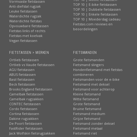
Vormvaste fietstassen
TOP 10 | E-bike fietstassen
Anti-diefstal rugzak
TOP 10 | Dubbele fietstassen
Leuke fietstassen
TOP 10 | Enkele fietstassen
Waterdichte rugzak
TOP 10 | Moederdag cadeau
Waterdichte fietstas
Fietstas.com reviews en
Opvouwbare fietstassen
beoordelingen
Fietstas links of rechts
Fietstas met koelvak
Vegan fietstassen
FIETSTASSEN > MERKEN
FIETSMANDEN
Ortlieb fietstassen
Grote fietsmanden
Ortlieb vs Vaude fietstassen
Fietsmand slingers
AGU fietstassen
Hondenfietsmand met fietstas
ABUS fietstassen
combineren
Basil fietstassen
Fietsmanden voor de e-bike
Beck fietstassen
Fietsmand met deksel
Brooks England fietstassen
Fietsmand voor achterop
Camelbak fietstassen
Kleine fietsmand
Camelbak rugzakken
Witte fietsmand
CONTEC fietstassen
Grote fietsmand
Cordo fietstassen
Bruine fietsmand
Cortina fietstassen
Fietsmand medium
Dakine rugzakken
Grijze fietsmand
De Poort fietstassen
Fietsmand zonder deksel
FastRider fietstassen
Fietsmand metaal
Jack Wolfskin fietsrugzakken
Fietsmand riet