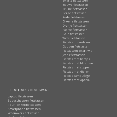
Zwarte fietstassen
Blauwe fietstassen
Bruine fietstassen
Grijze fietstassen
Rode fietstassen
Groene fietstassen
Oranje fietstassen
Paarse fietstassen
Gele fietstassen
Witte fietstassen
Fietstas in zandkleur
Gouden fietstassen
Fietstassen zwart-wit
Jeans fietstassen
Fietstas met hartjes
Fietstas met bloemen
Fietstas met stippen
Fietstas met dieren
Fietstas camouflage
Fietstas met opdruk
FIETSTASSEN > BESTEMMING
Laptop fietstassen
Boodschappen fietstassen
Tour- en reisfietstassen
Smartphone fietstassen
Woon-werk fietstassen