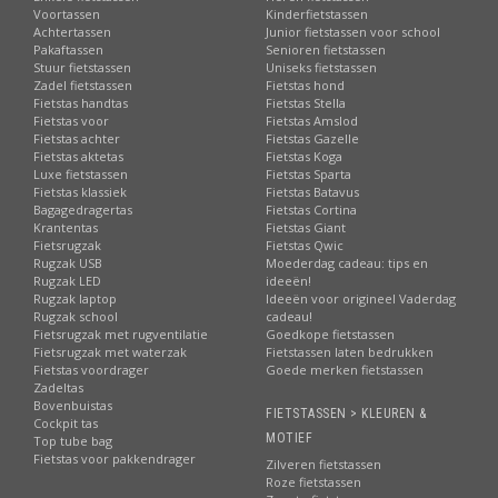
Voortassen
Kinderfietstassen
Betrouwbare levering:
via PostNL
Achtertassen
Junior fietstassen voor school
Pakaftassen
Senioren fietstassen
Uitstekende service
en online bereikbaarheid
Stuur fietstassen
Uniseks fietstassen
Beste reviews:
uitstekende waardering van onze klanten
Zadel fietstassen
Fietstas hond
Fietstas handtas
Fietstas Stella
Riant assortiment:
elk merk, elk type fietstas!
Fietstas voor
Fietstas Amslod
Fietstas achter
Fietstas Gazelle
Fietstas aktetas
Fietstas Koga
Luxe fietstassen
Fietstas Sparta
Fietstas klassiek
Fietstas Batavus
Bagagedragertas
Fietstas Cortina
Krantentas
Fietstas Giant
Fietsrugzak
Fietstas Qwic
Rugzak USB
Moederdag cadeau: tips en
Rugzak LED
ideeën!
Rugzak laptop
Ideeën voor origineel Vaderdag
Rugzak school
cadeau!
Fietsrugzak met rugventilatie
Goedkope fietstassen
Fietsrugzak met waterzak
Fietstassen laten bedrukken
Fietstas voordrager
Goede merken fietstassen
Zadeltas
Bovenbuistas
FIETSTASSEN > KLEUREN &
Cockpit tas
MOTIEF
Top tube bag
Fietstas voor pakkendrager
Zilveren fietstassen
Roze fietstassen