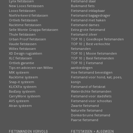
Lynx fietstassen
Fietsmand staal
New Looxs fietstassen
Buikmand fiets
Looxs fietstassen
Fietsmand inklapbaar
NietVerkeerd fietstassen
Fietsmand bagagedrager
Ortlieb fietstassen
Fietsmand met haken
Racktime fietstassen
Fietsmand dames
Selle Monte Grappa fietstassen
Extra grote fietsmand
Thule fietstassen
Fietsmand zilver
Urban Proof fietstassen
TOP 10 | Goedkope fietsmanden
Vaude fietstassen
TOP 10 | Best verkochte
Willex fietstassen
fietsmanden
XD Design rugzakken
TOP 10 | Mooie fietsmanden
XLC fietstassen
TOP 10 | Basil fietsmanden
Ortlieb garantie
TOP 10 | Fietsmand
Tips en adviezen van Willex
aanbiedingen
MIK systeem
Hoe fietsmand bevestigen
Racktime systeem
Fietsmand voor hond, kat, poes,
Snap-it systeem
konijn
KLICKFix systeem
Fietsmand of fietskrat
BasEasy systeem
Waterdichte fietsmanden
CarryMore systeem
Fietsmand voor stadsfiets
AVS systeem
Fietsmand voor schooltas
Atran systeem
Zwarte fietsmand
Naturelle fietsmand
Donkerbruine fietsmand
Paarse fietsmand
FIETSMANDEN VERVOLG
FIETSTASSEN > ALGEMEEN