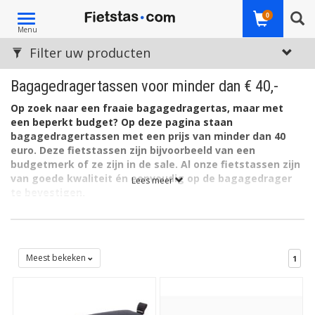
Toggle
0
Menu
navigation
Filter uw producten
Bagagedragertassen voor minder dan € 40,-
Op zoek naar een fraaie bagagedragertas, maar met
een beperkt budget? Op deze pagina staan
bagagedragertassen met een prijs van minder dan 40
euro. Deze fietstassen zijn bijvoorbeeld van een
budgetmerk of ze zijn in de sale. Al onze fietstassen zijn
van goede kwaliteit én eenvoudig op de bagagedrager
Lees meer
te bevestigen.
Prijzen van bagagedragertassen
Natuurlijk zijn prijs en budget heel bepalend bij het kiezen van
een fietstas. Een goedkope, eenvoudige fietstas met prima
Meest bekeken
1
basiskwaliteit? Gewoon heel betaalbaar, met meer
mogelijkheden en een hogere duurzaamheid? Iets duurder met
extra kwaliteit, slimme onderdelen en andere eigenschappen? Of
gaat u voor een fietstas van een gerenommeerd merk dat staat