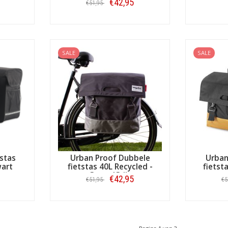
€42,95
€51,95
Bestellen
SALE
SALE
stas
Urban Proof Dubbele
Urban
wart
fietstas 40L Recycled -
fietst
Groen/Grijs
€42,95
€51,95
€5
Bestellen