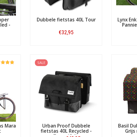
pper
Dubbele fietstas 40L Tour
Lynx Enk
led -
Pannie
€32,95
Bestellen
SALE
as Mara
Urban Proof Dubbele
Basil Du
t
fietstas 40L Recycled -
Grijs
Zwart/Grijs