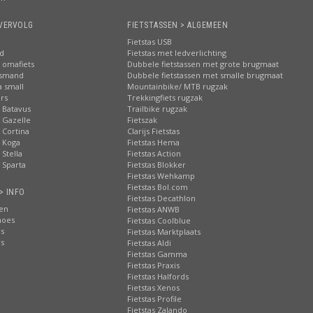
VERVOLG
FIETSTASSEN > ALGEMEEN
Fietstas USB
nd
Fietstas met ledverlichting
 omafiets
Dubbele fietstassen met grote brugmaat
tsmand
Dubbele fietstassen met smalle brugmaat
a small
Mountainbike/ MTB rugzak
rs
Trekkingfiets rugzak
 Batavus
Trailbike rugzak
 Gazelle
Fietszak
 Cortina
Clarijs Fietstas
 Koga
Fietstas Hema
Stella
Fietstas Action
 Sparta
Fietstas Blokker
Fietstas Wehkamp
Fietstas Bol.com
> INFO
Fietstas Decathlon
ten
Fietstas ANWB
hoes
Fietstas Coolblue
rs
Fietstas Marktplaats
rs
Fietstas Aldi
Fietstas Gamma
Fietstas Praxis
Fietstas Halfords
Fietstas Xenos
Fietstas Profile
Fietstas Zalando