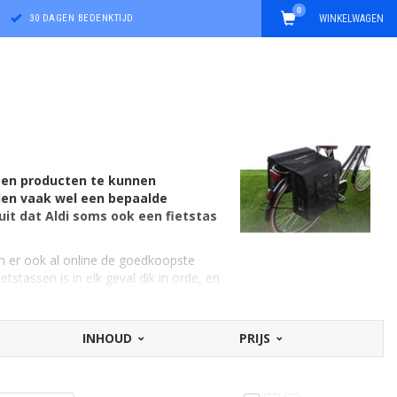
0
30 DAGEN BEDENKTIJD
WINKELWAGEN
jzen producten te kunnen
den vaak wel een bepaalde
uit dat Aldi soms ook een fietstas
jn er ook al online de goedkoopste
tstassen is in elk geval dik in orde, en
en ze - best onverwacht - toch veel te
juist de budgetmerken op Fietstas.com
 'goedkoop' kopen? Eentje die voor een
INHOUD
PRIJS
enschappen? En natuurlijk: ook qua hoe