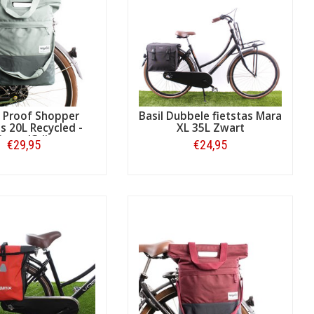
gespecialiseerde fietstassen-shop
 Proof Shopper
Basil Dubbele fietstas Mara
as 20L Recycled -
XL 35L Zwart
roen/Grijs
€29,95
€24,95
Bestellen
Bestellen