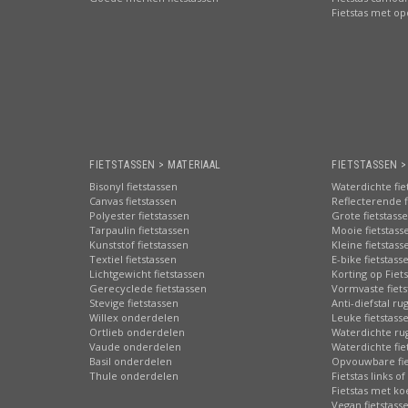
Fietstas met o
FIETSTASSEN > MATERIAAL
FIETSTASSEN 
Bisonyl fietstassen
Waterdichte fie
Canvas fietstassen
Reflecterende f
Polyester fietstassen
Grote fietstass
Tarpaulin fietstassen
Mooie fietstass
Kunststof fietstassen
Kleine fietstass
Textiel fietstassen
E-bike fietstass
Lichtgewicht fietstassen
Korting op Fiet
Gerecyclede fietstassen
Vormvaste fiets
Stevige fietstassen
Anti-diefstal ru
Willex onderdelen
Leuke fietstass
Ortlieb onderdelen
Waterdichte ru
Vaude onderdelen
Waterdichte fie
Basil onderdelen
Opvouwbare fie
Thule onderdelen
Fietstas links of
Fietstas met ko
Vegan fietstass