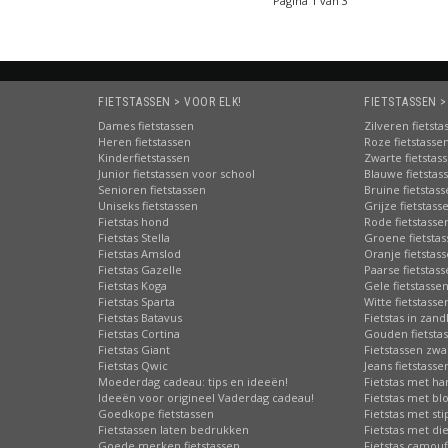
Pagina 1 van 3
FIETSTASSEN > VOOR ELK!
FIETSTASSEN >
Dames fietstassen
Zilveren fietsta
Heren fietstassen
Roze fietstasse
Kinderfietstassen
Zwarte fietstas
Junior fietstassen voor school
Blauwe fietstas
Senioren fietstassen
Bruine fietstas
Uniseks fietstassen
Grijze fietstass
Fietstas hond
Rode fietstasse
Fietstas Stella
Groene fietsta
Fietstas Amslod
Oranje fietstas
Fietstas Gazelle
Paarse fietstas
Fietstas Koga
Gele fietstasse
Fietstas Sparta
Witte fietstasse
Fietstas Batavus
Fietstas in zand
Fietstas Cortina
Gouden fietsta
Fietstas Giant
Fietstassen zwa
Fietstas Qwic
Jeans fietstasse
Moederdag cadeau: tips en ideeën!
Fietstas met har
Ideeën voor origineel Vaderdag cadeau!
Fietstas met b
Goedkope fietstassen
Fietstas met st
Fietstassen laten bedrukken
Fietstas met di
Goede merken fietstassen
Fietstas camouf