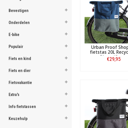
ghost
Aldi fietstassen en a
Bevestigen
Kortom, als u op zoek bent n
ghost
minimaal zo goed uit de voe
Onderdelen
ghost
E-bike
ghost
Populair
Urban Proof Sho
fietstas 20L Recyc
ghost
Blauw/Groen
€29,95
Fiets en kind
ghost
Fiets en dier
Bestellen
ghost
Fietsvakantie
ghost
Extra's
ghost
Info fietstassen
ghost
Keuzehulp
ghost