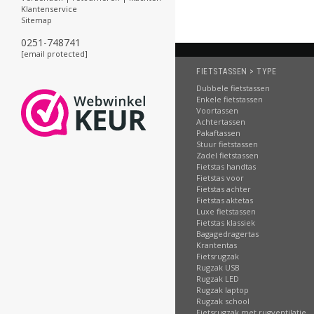
Klantenservice
Sitemap
0251-748741
[email protected]
FIETSTASSEN > TYPE
Dubbele fietstassen
Enkele fietstassen
Voortassen
Achtertassen
Pakaftassen
Stuur fietstassen
Zadel fietstassen
Fietstas handtas
Fietstas voor
Fietstas achter
Fietstas aktetas
Luxe fietstassen
Fietstas klassiek
Bagagedragertas
Krantentas
Fietsrugzak
Rugzak USB
Rugzak LED
Rugzak laptop
Rugzak school
Fietsrugzak met rugventilatie