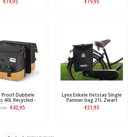
€19,95
€19,95
Bestellen
Bestellen
 Proof Dubbele
Lynx Enkele fietstas Single
as 40L Recycled -
Pannier bag 21L Zwart
Grijs/Geel
€42,95
€21,95
1,95
Bestellen
Bestellen