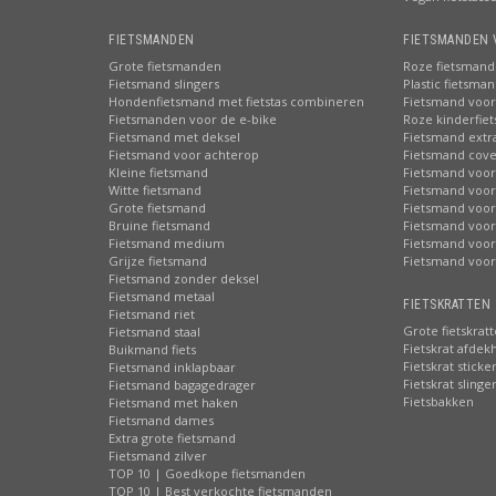
FIETSMANDEN
FIETSMANDEN 
Grote fietsmanden
Roze fietsmand
Fietsmand slingers
Plastic fietsma
Hondenfietsmand met fietstas combineren
Fietsmand voor
Fietsmanden voor de e-bike
Roze kinderfie
Fietsmand met deksel
Fietsmand extr
Fietsmand voor achterop
Fietsmand cove
Kleine fietsmand
Fietsmand voor
Witte fietsmand
Fietsmand voor
Grote fietsmand
Fietsmand voor
Bruine fietsmand
Fietsmand voor
Fietsmand medium
Fietsmand voor 
Grijze fietsmand
Fietsmand voor
Fietsmand zonder deksel
Fietsmand metaal
FIETSKRATTEN 
Fietsmand riet
Grote fietskrat
Fietsmand staal
Fietskrat afdek
Buikmand fiets
Fietskrat sticke
Fietsmand inklapbaar
Fietskrat slinge
Fietsmand bagagedrager
Fietsbakken
Fietsmand met haken
Fietsmand dames
Extra grote fietsmand
Fietsmand zilver
TOP 10 | Goedkope fietsmanden
TOP 10 | Best verkochte fietsmanden