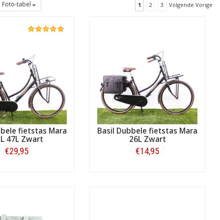
Foto-tabel
1
2
3
Volgende Vorige
ar door verkrijgbaar. Deze shop heeft
 komt bij dat u kunt rekenen op deze
bele fietstas Mara
Basil Dubbele fietstas Mara
L 47L Zwart
26L Zwart
€29,95
€14,95
Bestellen
Bestellen