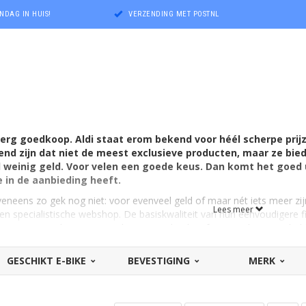
NDAG IN HUIS!
VERZENDING MET POSTNL
el erg goedkoop. Aldi staat erom bekend voor héél scherpe pri
nd zijn dat niet de meest exclusieve producten, maar ze bie
el weinig geld. Voor velen een goede keus. Dan komt het goed 
e in de aanbieding heeft.
eneens zo gek nog niet: voor evenveel geld of maar nét iets meer zi
Lees meer
een specialistische webshop. De basiskwaliteit van hun eenvoudigere fie
 mee! Bovendien zijn ze weliswaar vaak relatief eenvoudig, maar hebb
ging op de fiets of e-bike tot slimme opbergmogelijkheden. Het zijn 
jn. In plaats van een Aldi fietstas een 'échte' fietstas in de categorie
GESCHIKT E-BIKE
BEVESTIGING
MERK
 veel te bieden heeft? Qua kwaliteit, duurzaamheid en praktische eig
an eens hier!