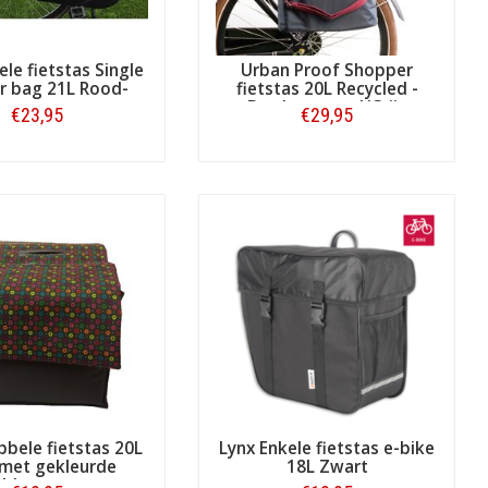
ele fietstas Single
Urban Proof Shopper
r bag 21L Rood-
fietstas 20L Recycled -
zwart
Bordeauxrood/Grijs
€23,95
€29,95
Bestellen
Bestellen
bbele fietstas 20L
Lynx Enkele fietstas e-bike
 met gekleurde
18L Zwart
bloemen