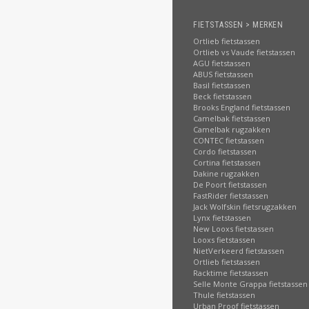
FIETSTASSEN > MERKEN
Ortlieb fietstassen
Ortlieb vs Vaude fietstassen
AGU fietstassen
ABUS fietstassen
Basil fietstassen
Beck fietstassen
Brooks England fietstassen
Camelbak fietstassen
Camelbak rugzakken
CONTEC fietstassen
Cordo fietstassen
Cortina fietstassen
Dakine rugzakken
De Poort fietstassen
FastRider fietstassen
Jack Wolfskin fietsrugzakken
Lynx fietstassen
New Looxs fietstassen
Looxs fietstassen
NietVerkeerd fietstassen
Ortlieb fietstassen
Racktime fietstassen
Selle Monte Grappa fietstassen
Thule fietstassen
Urban Proof fietstassen