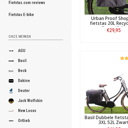
Fietstas.com reviews
ghost
Fietstas E-bike
Urban Proof Sho
fietstas 20L Recyc
Zwart/Grijs
€29,95
ONZE MERKEN
.
Bestellen
.
AGU
.
Basil
.
Beck
.
Dakine
.
Deuter
.
Jack Wolfskin
.
New Looxs
Basil Dubbele fietst
.
Ortlieb
3XL 52L Zwar