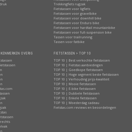
pdruk
Trekkingfiets rugzak
Fietstassen voor ligfiets
Fietstassen voor gravelbike
Fietstassen voor downhill bike
Fietstassen voor Enduro bike
Fietstassen voor hardtail mountainbike
Fietstassen voor full-suspension bike
Tassen voor trailrunning
Tassen voor fatbike
> KENMERKEN OVERIG
FIETSTASSEN > TOP 10
tstassen
TOP 10 | Best verkochte fietstassen
ietstassen
TOP 10 | Fietstas aanbiedingen
en
TOP 10 | Goedkope fietstassen
en
TOP 10 | Hoge segment beste fietstassen
en
TOP 10 | Verhouding prijs-kwaliteit
en
TOP 10 | Mooie fietstassen
stas.com
TOP 10 | E-bike fietstassen
tassen
TOP 10 | Dubbele fietstassen
gzak
TOP 10 | Enkele fietstassen
en
TOP 10 | Moederdag cadeau
gzak
Fietstas.com reviews en beoordelingen
tstas
tstassen
 rechts
elvak
en