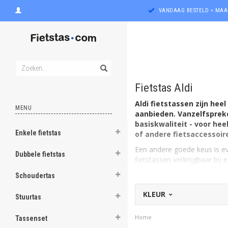
VANDAAG BESTELD = MAA
Fietstas Aldi
Aldi fietstassen zijn he
MENU
aanbieden. Vanzelfspreke
basiskwaliteit - voor he
Enkele fietstas
of andere fietsaccessoir
ghost
Een andere goede keus is ev
Dubbele fietstas
fietstassen verkrijgbaar bij 
ghost
deze tassen gaan zeker lang
Schoudertas
bieden: van handige bevesti
ghost
die hierin gespecialiseerd zi
KLEUR
Stuurtas
goedkope fietstas opvallend
ghost
mooi de tas eruitziet? Kijk d
Home
Tassenset