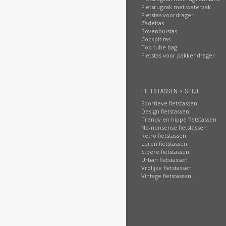
Fietsrugzak met waterzak
Fietstas voordrager
Zadeltas
Bovenbuistas
Cockpit tas
Top tube bag
Fietstas voor pakkendrager
FIETSTASSEN > STIJL
Sportieve fietstassen
Design fietstassen
Trendy en hippe fietstassen
No-nonsense fietstassen
Retro fietstassen
Leren fietstassen
Stoere fietstassen
Urban fietstassen
Vrolijke fietstassen
Vintage fietstassen