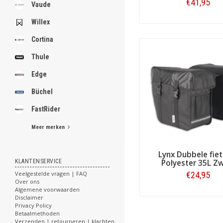
.
€41,95
Vaude
Willex
Bestellen
Cortina
.
.
Thule
.
.
Edge
.
.
Büchel
.
.
FastRider
.
Meer merken
[email protected]
Lynx Dubbele fiet
KLANTENSERVICE
Polyester 35L Z
Veelgestelde vragen | FAQ
€24,95
Over ons
Algemene voorwaarden
Bestellen
Disclaimer
Privacy Policy
Betaalmethoden
Verzenden | retourneren | klachten