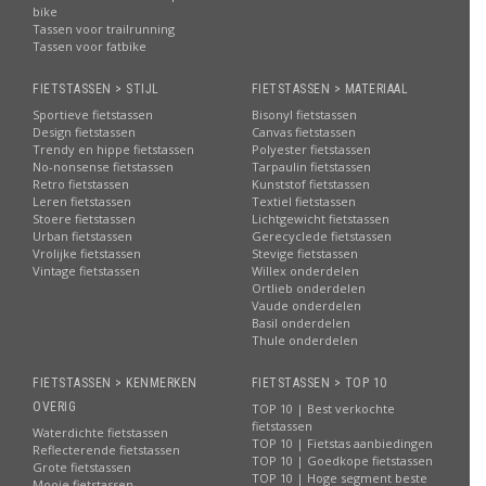
bike
Tassen voor trailrunning
Tassen voor fatbike
FIETSTASSEN > STIJL
FIETSTASSEN > MATERIAAL
Sportieve fietstassen
Bisonyl fietstassen
Design fietstassen
Canvas fietstassen
Trendy en hippe fietstassen
Polyester fietstassen
No-nonsense fietstassen
Tarpaulin fietstassen
Retro fietstassen
Kunststof fietstassen
Leren fietstassen
Textiel fietstassen
Stoere fietstassen
Lichtgewicht fietstassen
Urban fietstassen
Gerecyclede fietstassen
Vrolijke fietstassen
Stevige fietstassen
Vintage fietstassen
Willex onderdelen
Ortlieb onderdelen
Vaude onderdelen
Basil onderdelen
Thule onderdelen
FIETSTASSEN > KENMERKEN
FIETSTASSEN > TOP 10
OVERIG
TOP 10 | Best verkochte
fietstassen
Waterdichte fietstassen
TOP 10 | Fietstas aanbiedingen
Reflecterende fietstassen
TOP 10 | Goedkope fietstassen
Grote fietstassen
TOP 10 | Hoge segment beste
Mooie fietstassen