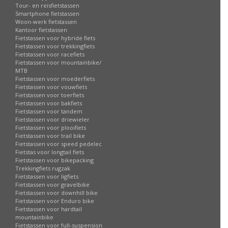
Tour- en reisfietstassen
Smartphone fietstassen
Woon-werk fietstassen
Kantoor fietstassen
Fietstassen voor hybride fiets
Fietstassen voor trekkingfiets
Fietstassen voor racefiets
Fietstassen voor mountainbike/
MTB
Fietstassen voor moederfiets
Fietstassen voor vouwfiets
Fietstassen voor toerfiets
Fietstassen voor bakfiets
Fietstassen voor tandem
Fietstassen voor driewieler
Fietstassen voor plooifiets
Fietstassen voor trail bike
Fietstassen voor speed pedelec
Fietstas voor longtail fiets
Fietstassen voor bikepacking
Trekkingfiets rugzak
Fietstassen voor ligfiets
Fietstassen voor gravelbike
Fietstassen voor downhill bike
Fietstassen voor Enduro bike
Fietstassen voor hardtail
mountainbike
Fietstassen voor full-suspension