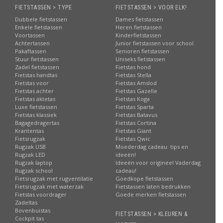
FIETSTASSEN > TYPE
FIETSTASSEN > VOOR ELK!
Dubbele fietstassen
Dames fietstassen
Enkele fietstassen
Heren fietstassen
Voortassen
Kinderfietstassen
Achtertassen
Junior fietstassen voor school
Pakaftassen
Senioren fietstassen
Stuur fietstassen
Uniseks fietstassen
Zadel fietstassen
Fietstas hond
Fietstas handtas
Fietstas Stella
Fietstas voor
Fietstas Amslod
Fietstas achter
Fietstas Gazelle
Fietstas aktetas
Fietstas Koga
Luxe fietstassen
Fietstas Sparta
Fietstas klassiek
Fietstas Batavus
Bagagedragertas
Fietstas Cortina
Krantentas
Fietstas Giant
Fietsrugzak
Fietstas Qwic
Rugzak USB
Moederdag cadeau: tips en
Rugzak LED
ideeën!
Rugzak laptop
Ideeën voor origineel Vaderdag
Rugzak school
cadeau!
Fietsrugzak met rugventilatie
Goedkope fietstassen
Fietsrugzak met waterzak
Fietstassen laten bedrukken
Fietstas voordrager
Goede merken fietstassen
Zadeltas
Bovenbuistas
FIETSTASSEN > KLEUREN &
Cockpit tas