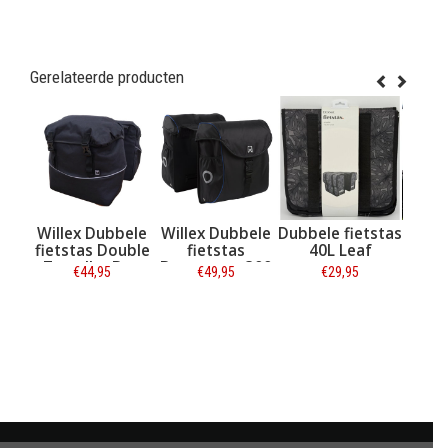
Gerelateerde producten
lex Dubbele
Willex Dubbele
Dubbele fietstas
Urban Proof
tstas Double
fietstas
40L Leaf
Dubbele fiets
aveller Bag
Bagagetas 300
40L Recycled 
€44,95
€49,95
€29,95
€42,95
€51,95
40L Zwart
38L
Groen/Grijs
Zwart/blauw
Informatie
Informatie
Informatie
Informatie