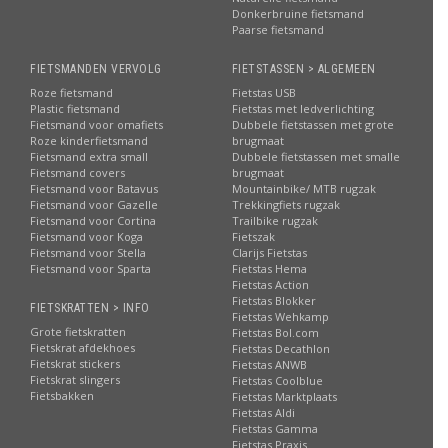
Donkerbruine fietsmand
Paarse fietsmand
FIETSMANDEN VERVOLG
FIETSTASSEN > ALGEMEEN
Roze fietsmand
Fietstas USB
Plastic fietsmand
Fietstas met ledverlichting
Fietsmand voor omafiets
Dubbele fietstassen met grote
Roze kinderfietsmand
brugmaat
Fietsmand extra small
Dubbele fietstassen met smalle
Fietsmand covers
brugmaat
Fietsmand voor Batavus
Mountainbike/ MTB rugzak
Fietsmand voor Gazelle
Trekkingfiets rugzak
Fietsmand voor Cortina
Trailbike rugzak
Fietsmand voor Koga
Fietszak
Fietsmand voor Stella
Clarijs Fietstas
Fietsmand voor Sparta
Fietstas Hema
Fietstas Action
Fietstas Blokker
FIETSKRATTEN > INFO
Fietstas Wehkamp
Grote fietskratten
Fietstas Bol.com
Fietskrat afdekhoes
Fietstas Decathlon
Fietskrat stickers
Fietstas ANWB
Fietskrat slingers
Fietstas Coolblue
Fietsbakken
Fietstas Marktplaats
Fietstas Aldi
Fietstas Gamma
Fietstas Praxis