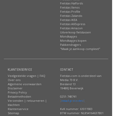
Fietstas Halfords
Fietstas Xenos
Fietstas Profile
Fietstas Zalando
Fietstas IKEA
Fietstas AliExpress
Fietstas Amazon
Uitverkoop fietstassen
Mondkapjes
Mondkapjes kopen
Pakkendragers
"Maak je aankoop compleet"
KLANTENSERVICE
CONTACT
Veelgestelde vragen | FAQ
Fietstas.com is onderdeel van
Over ons
Media 73 B.V.
Algemene voorwaarden
Biesland 13
Disclaimer
1948RJ Beverwijk
Privacy Policy
Betaalmethoden
0251-748741
Verzenden | retourneren |
[email protected]
klachten
Klantenservice
KvK nummer: 61011983
Sitemap
BTW nummer: NL854164637B01