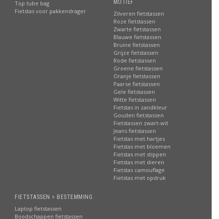
MOTIEF
Top tube bag
Fietstas voor pakkendrager
Zilveren fietstassen
Roze fietstassen
Zwarte fietstassen
Blauwe fietstassen
Bruine fietstassen
Grijze fietstassen
Rode fietstassen
Groene fietstassen
Oranje fietstassen
Paarse fietstassen
Gele fietstassen
Witte fietstassen
Fietstas in zandkleur
Gouden fietstassen
Fietstassen zwart-wit
Jeans fietstassen
Fietstas met hartjes
Fietstas met bloemen
Fietstas met stippen
Fietstas met dieren
Fietstas camouflage
Fietstas met opdruk
FIETSTASSEN > BESTEMMING
Laptop fietstassen
Boodschappen fietstassen