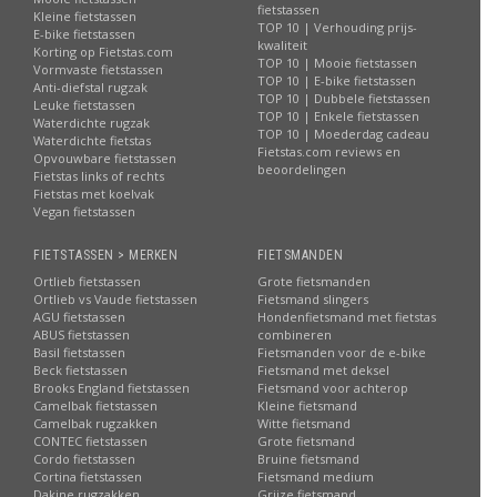
fietstassen
Kleine fietstassen
TOP 10 | Verhouding prijs-
E-bike fietstassen
kwaliteit
Korting op Fietstas.com
TOP 10 | Mooie fietstassen
Vormvaste fietstassen
TOP 10 | E-bike fietstassen
Anti-diefstal rugzak
TOP 10 | Dubbele fietstassen
Leuke fietstassen
TOP 10 | Enkele fietstassen
Waterdichte rugzak
TOP 10 | Moederdag cadeau
Waterdichte fietstas
Fietstas.com reviews en
Opvouwbare fietstassen
beoordelingen
Fietstas links of rechts
Fietstas met koelvak
Vegan fietstassen
FIETSTASSEN > MERKEN
FIETSMANDEN
Ortlieb fietstassen
Grote fietsmanden
Ortlieb vs Vaude fietstassen
Fietsmand slingers
AGU fietstassen
Hondenfietsmand met fietstas
ABUS fietstassen
combineren
Basil fietstassen
Fietsmanden voor de e-bike
Beck fietstassen
Fietsmand met deksel
Brooks England fietstassen
Fietsmand voor achterop
Camelbak fietstassen
Kleine fietsmand
Camelbak rugzakken
Witte fietsmand
CONTEC fietstassen
Grote fietsmand
Cordo fietstassen
Bruine fietsmand
Cortina fietstassen
Fietsmand medium
Dakine rugzakken
Grijze fietsmand