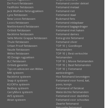
De Poort fietstassen
Fietsmand zonder deksel
FastRider fietstassen
Fietsmand metaal
Jack Wolfskin fietsrugzakken
Fietsmand riet
Lynx fietstassen
Fietsmand staal
New Looxs fietstassen
Buikmand fiets
Looxs fietstassen
Fietsmand inklapbaar
NietVerkeerd fietstassen
Fietsmand bagagedrager
Ortlieb fietstassen
Fietsmand met haken
Racktime fietstassen
Fietsmand dames
Selle Monte Grappa fietstassen
Extra grote fietsmand
Thule fietstassen
Fietsmand zilver
Urban Proof fietstassen
TOP 10 | Goedkope
Vaude fietstassen
fietsmanden
Willex fietstassen
TOP 10 | Best verkochte
XD Design rugzakken
fietsmanden
XLC fietstassen
TOP 10 | Mooie fietsmanden
Ortlieb garantie
TOP 10 | Basil fietsmanden
Tips en adviezen van Willex
TOP 10 | Fietsmand
MIK systeem
aanbiedingen
Racktime systeem
Hoe fietsmand bevestigen
Snap-it systeem
Fietsmand voor hond, kat,
KLICKFix systeem
poes, konijn
BasEasy systeem
Fietsmand of fietskrat
CarryMore systeem
Waterdichte fietsmanden
AVS systeem
Fietsmand voor stadsfiets
Atran systeem
Fietsmand voor schooltas
Zwarte fietsmand
Naturelle fietsmand