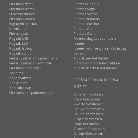
Fietstas achter
Fietstas Gazelle
Fietstas aktetas
Fietstas Koga
Luxe fietstassen
Fietstas Sparta
Fietstas klassiek
Fietstas Batavus
Bagagedragertas
Fietstas Cortina
Krantentas
Fietstas Giant
Fietsrugzak
Fietstas Qwic
Rugzak USB
Moederdag cadeau: tips en
Rugzak LED
ideeën!
Rugzak laptop
Ideeën voor origineel Vaderdag
Rugzak school
cadeau!
Fietsrugzak met rugventilatie
Goedkope fietstassen
Fietsrugzak met waterzak
Fietstassen laten bedrukken
Fietstas voordrager
Goede merken fietstassen
Zadeltas
Bovenbuistas
FIETSTASSEN > KLEUREN &
Cockpit tas
MOTIEF
Top tube bag
Fietstas voor pakkendrager
Zilveren fietstassen
Roze fietstassen
Zwarte fietstassen
Blauwe fietstassen
Bruine fietstassen
Grijze fietstassen
Rode fietstassen
Groene fietstassen
Oranje fietstassen