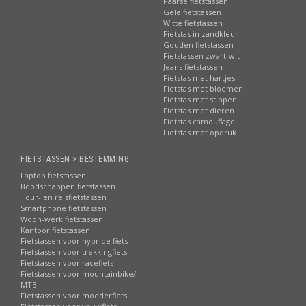
Paarse fietstassen
Gele fietstassen
Witte fietstassen
Fietstas in zandkleur
Gouden fietstassen
Fietstassen zwart-wit
Jeans fietstassen
Fietstas met hartjes
Fietstas met bloemen
Fietstas met stippen
Fietstas met dieren
Fietstas camouflage
Fietstas met opdruk
FIETSTASSEN > BESTEMMING
Laptop fietstassen
Boodschappen fietstassen
Tour- en reisfietstassen
Smartphone fietstassen
Woon-werk fietstassen
Kantoor fietstassen
Fietstassen voor hybride fiets
Fietstassen voor trekkingfiets
Fietstassen voor racefiets
Fietstassen voor mountainbike/
MTB
Fietstassen voor moederfiets