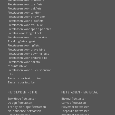
Fietstassen voor vouwfiets
Fietstassen voor toerfiets
Fietstassen voor bakfiets
Fietstassen voor tandem
Fietstassen voor driewieler
Fietstassen voor plooifiets
Fietstassen voor trail bike
Fietstassen voor speed pedelec
Fietstas voor longtail fiets
Fietstassen voor bikepacking
Trekkingfiets rugzak
Fietstassen voor ligfiets
Fietstassen voor gravelbike
Fietstassen voor downhill bike
Fietstassen voor Enduro bike
Fietstassen voor hardtail
mountainbike
Fietstassen voor full-suspension
bike
Tassen voor trailrunning
Tassen voor fatbike
FIETSTASSEN > STIJL
FIETSTASSEN > MATERIAAL
Sportieve fietstassen
Bisonyl fietstassen
Design fietstassen
Canvas fietstassen
Trendy en hippe fietstassen
Polyester fietstassen
No-nonsense fietstassen
Tarpaulin fietstassen
Retro fietstassen
Kunststof fietstassen