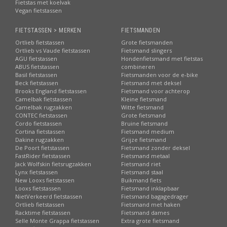
Fietstas met koelvak
Vegan fietstassen
FIETSTASSEN > MERKEN
FIETSMANDEN
Ortlieb fietstassen
Grote fietsmanden
Ortlieb vs Vaude fietstassen
Fietsmand slingers
AGU fietstassen
Hondenfietsmand met fietstas
ABUS fietstassen
combineren
Basil fietstassen
Fietsmanden voor de e-bike
Beck fietstassen
Fietsmand met deksel
Brooks England fietstassen
Fietsmand voor achterop
Camelbak fietstassen
Kleine fietsmand
Camelbak rugzakken
Witte fietsmand
CONTEC fietstassen
Grote fietsmand
Cordo fietstassen
Bruine fietsmand
Cortina fietstassen
Fietsmand medium
Dakine rugzakken
Grijze fietsmand
De Poort fietstassen
Fietsmand zonder deksel
FastRider fietstassen
Fietsmand metaal
Jack Wolfskin fietsrugzakken
Fietsmand riet
Lynx fietstassen
Fietsmand staal
New Looxs fietstassen
Buikmand fiets
Looxs fietstassen
Fietsmand inklapbaar
NietVerkeerd fietstassen
Fietsmand bagagedrager
Ortlieb fietstassen
Fietsmand met haken
Racktime fietstassen
Fietsmand dames
Selle Monte Grappa fietstassen
Extra grote fietsmand