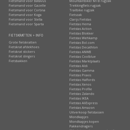
Fietsmand voor Batavus
Mountainbike/ MTB rugzak
Fietsmand voor Gazelle
Trekkingfiets rugzak
Fietsmand voor Cortina
Trailbike rugzak
Fietsmand voor Koga
Fietszak
Fietsmand voor Stella
Clarijs Fietstas
Fietsmand voor Sparta
Fietstas Hema
Fietstas Action
Fietstas Blokker
FIETSKRATTEN > INFO
Fietstas Wehkamp
Grote fietskratten
Fietstas Bol.com
Fietskrat afdekhoes
Fietstas Decathlon
Fietskrat stickers
Fietstas ANWB
Fietskrat slingers
Fietstas Coolblue
Fietsbakken
Fietstas Marktplaats
Fietstas Aldi
Fietstas Gamma
Fietstas Praxis
Fietstas Halfords
Fietstas Xenos
Fietstas Profile
Fietstas Zalando
Fietstas IKEA
Fietstas AliExpress
Fietstas Amazon
Uitverkoop fietstassen
Mondkapjes
Mondkapjes kopen
Pakkendragers