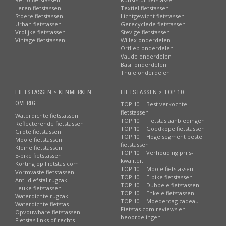
Leren fietstassen
Textiel fietstassen
Stoere fietstassen
Lichtgewicht fietstassen
Urban fietstassen
Gerecyclede fietstassen
Vrolijke fietstassen
Stevige fietstassen
Vintage fietstassen
Willex onderdelen
Ortlieb onderdelen
Vaude onderdelen
Basil onderdelen
Thule onderdelen
FIETSTASSEN > KENMERKEN
FIETSTASSEN > TOP 10
OVERIG
TOP 10 | Best verkochte
fietstassen
Waterdichte fietstassen
TOP 10 | Fietstas aanbiedingen
Reflecterende fietstassen
TOP 10 | Goedkope fietstassen
Grote fietstassen
TOP 10 | Hoge segment beste
Mooie fietstassen
fietstassen
Kleine fietstassen
TOP 10 | Verhouding prijs-
E-bike fietstassen
kwaliteit
Korting op Fietstas.com
TOP 10 | Mooie fietstassen
Vormvaste fietstassen
TOP 10 | E-bike fietstassen
Anti-diefstal rugzak
TOP 10 | Dubbele fietstassen
Leuke fietstassen
TOP 10 | Enkele fietstassen
Waterdichte rugzak
TOP 10 | Moederdag cadeau
Waterdichte fietstas
Fietstas.com reviews en
Opvouwbare fietstassen
beoordelingen
Fietstas links of rechts