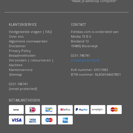
"Maak je aankoop compleet"
KLANTENSERVICE
CONTACT
Veelgestelde vragen | FAQ
Fietstas.com is onderdeel van
Over ons
Media 73 B.V.
Algemene voorwaarden
Biesland 13
Disclaimer
1948RJ Beverwijk
Privacy Policy
Betaalmethoden
0251-748741
Verzenden | retourneren |
[email protected]
klachten
Klantenservice
KvK nummer: 61011983
Sitemap
BTW nummer: NL854164637B01
0251-748741
[email protected]
BETAALMETHODEN