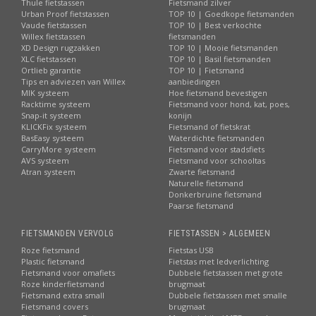
Thule fietstassen
Fietsmand zilver
Urban Proof fietstassen
TOP 10 | Goedkope fietsmanden
Vaude fietstassen
TOP 10 | Best verkochte
Willex fietstassen
fietsmanden
XD Design rugzakken
TOP 10 | Mooie fietsmanden
XLC fietstassen
TOP 10 | Basil fietsmanden
Ortlieb garantie
TOP 10 | Fietsmand
Tips en adviezen van Willex
aanbiedingen
MIK systeem
Hoe fietsmand bevestigen
Racktime systeem
Fietsmand voor hond, kat, poes,
Snap-it systeem
konijn
KLICKFix systeem
Fietsmand of fietskrat
BasEasy systeem
Waterdichte fietsmanden
CarryMore systeem
Fietsmand voor stadsfiets
AVS systeem
Fietsmand voor schooltas
Atran systeem
Zwarte fietsmand
Naturelle fietsmand
Donkerbruine fietsmand
Paarse fietsmand
FIETSMANDEN VERVOLG
FIETSTASSEN > ALGEMEEN
Roze fietsmand
Fietstas USB
Plastic fietsmand
Fietstas met ledverlichting
Fietsmand voor omafiets
Dubbele fietstassen met grote
Roze kinderfietsmand
brugmaat
Fietsmand extra small
Dubbele fietstassen met smalle
Fietsmand covers
brugmaat