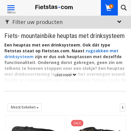
Toggle
0
Menu
navigation
Filter uw producten
Fiets- mountainbike heuptas met drinksysteem
Een heuptas met een drinksysteem. Ook dát type
fietstas staat op
Fietstas.com. Naast
rugzakken met
drinksysteem
zijn er dus ook heuptassen met dezelfde
functionaliteit. Onderweg dorst gekregen, geen zin om
telkens te hoeven stoppen voor een slokje? Een heuptas
met drinkvoorziening is dan zeker het overwegen waard.
Lees meer
Ze zijn er voornamelijk voor de sportieve fietser, zoals de
actieve eigenaar van een
mountainbike, racefiets,
toerfiets of trekkingfiets. Maar ook voor dagelijks naar
het werk is zo'n bijzondere heuptas met watersysteem
natuurlijk allerminst verboden!
Meest bekeken
1
Altijd water bij de hand, ook tijdens het fietsen of e-bike. En dat
op een manier die veel gevoel voor efficiënte verraadt. Met een
SALE
heuptas met drinksysteem slaat u meerdere vliegen in een klap.
U neemt allerlei spullen mee, veilig en voor het grijpen bij uw