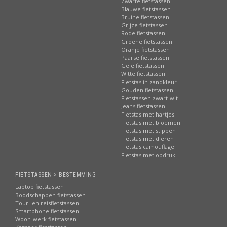
Zwarte fietstassen
Blauwe fietstassen
Bruine fietstassen
Grijze fietstassen
Rode fietstassen
Groene fietstassen
Oranje fietstassen
Paarse fietstassen
Gele fietstassen
Witte fietstassen
Fietstas in zandkleur
Gouden fietstassen
Fietstassen zwart-wit
Jeans fietstassen
Fietstas met hartjes
Fietstas met bloemen
Fietstas met stippen
Fietstas met dieren
Fietstas camouflage
Fietstas met opdruk
FIETSTASSEN > BESTEMMING
Laptop fietstassen
Boodschappen fietstassen
Tour- en reisfietstassen
Smartphone fietstassen
Woon-werk fietstassen