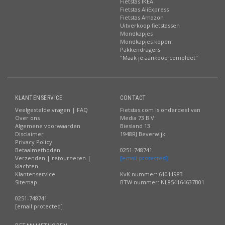
Fietstas IKEA
Fietstas AliExpress
Fietstas Amazon
Uitverkoop fietstassen
Mondkapjes
Mondkapjes kopen
Pakkendragers
"Maak je aankoop compleet"
KLANTENSERVICE
CONTACT
Veelgestelde vragen | FAQ
Fietstas.com is onderdeel van
Over ons
Media 73 B.V.
Algemene voorwaarden
Biesland 13
Disclaimer
1948RJ Beverwijk
Privacy Policy
Betaalmethoden
0251-748741
Verzenden | retourneren |
[email protected]
klachten
Klantenservice
KvK nummer: 61011983
Sitemap
BTW nummer: NL854164637B01
0251-748741
[email protected]