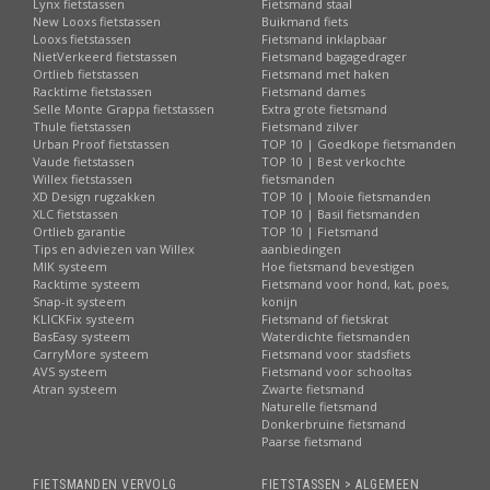
Lynx fietstassen
Fietsmand staal
New Looxs fietstassen
Buikmand fiets
Looxs fietstassen
Fietsmand inklapbaar
NietVerkeerd fietstassen
Fietsmand bagagedrager
Ortlieb fietstassen
Fietsmand met haken
Racktime fietstassen
Fietsmand dames
Selle Monte Grappa fietstassen
Extra grote fietsmand
Thule fietstassen
Fietsmand zilver
Urban Proof fietstassen
TOP 10 | Goedkope fietsmanden
Vaude fietstassen
TOP 10 | Best verkochte
Willex fietstassen
fietsmanden
XD Design rugzakken
TOP 10 | Mooie fietsmanden
XLC fietstassen
TOP 10 | Basil fietsmanden
Ortlieb garantie
TOP 10 | Fietsmand
Tips en adviezen van Willex
aanbiedingen
MIK systeem
Hoe fietsmand bevestigen
Racktime systeem
Fietsmand voor hond, kat, poes,
Snap-it systeem
konijn
KLICKFix systeem
Fietsmand of fietskrat
BasEasy systeem
Waterdichte fietsmanden
CarryMore systeem
Fietsmand voor stadsfiets
AVS systeem
Fietsmand voor schooltas
Atran systeem
Zwarte fietsmand
Naturelle fietsmand
Donkerbruine fietsmand
Paarse fietsmand
FIETSMANDEN VERVOLG
FIETSTASSEN > ALGEMEEN