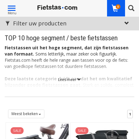
Toggle
0
Menu
navigation
Filter uw producten
TOP 10 hoge segment / beste fietstassen
Fietstassen uit het hoge segment, dat zijn fietstassen
van formaat.
Soms letterlijk, maar zeker ook figuurlijk.
Fietstas.com heeft de hele range aan tassen voor op de fiets:
van goedkope fietstassen tot duurdere fietstassen.
Deze laatste categorie duidt aan dat het om kwalitatief
Lees meer
bijzonder goede fietstassen gaat.
Sterk en solide, compleet
waterdicht, met een slim bevestigingssysteem, zeer fijne
materialen en/of buitengewoon zorgvuldig afgewerkt: het zijn
voorbeelden van fietstassen van de hoogste kwaliteit.
Meest bekeken
1
Deze fietstassen van topkwaliteit zijn op Fietstas.com in
verhouding zelfs zeer voordelig.
Want ook voor de
categorie ‘dure fietstassen’ heeft Fietstas.com standaard een
SALE
SALE
scherpe prijs in de aanbieding!