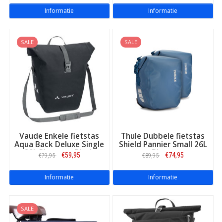
topfietstassen van meerdere merken!
Informatie
Informatie
SALE
SALE
Vaude Enkele fietstas
Thule Dubbele fietstas
Aqua Back Deluxe Single
Shield Pannier Small 26L
20L Phantom Black
Blauw
€59,95
€74,95
€79,95
€89,95
Informatie
Informatie
SALE