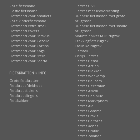
Roze fietsmand
Fietstas USB
Plastic fietsmand
Fietstas met ledverlichting
Fietsmand voor omafiets
Dubbele fietstassen met grote
Roze kinderfietsmand
brugmaat
Fietsmand extra small
Dubbele fietstassen met smalle
Fietsmand covers
brugmaat
Fietsmand voor Batavus
Mountainbike/ MTB rugzak
Fietsmand voor Gazelle
Trekkingfiets rugzak
Fietsmand voor Cortina
Trailbike rugzak
Fietsmand voor Koga
Fietszak
Fietsmand voor Stella
Clarijs Fietstas
Fietsmand voor Sparta
Fietstas Hema
Fietstas Action
Fietstas Blokker
FIETSKRATTEN > INFO
Fietstas Wehkamp
Grote fietskratten
Fietstas Bol.com
Fietskrat afdekhoes
Fietstas Decathlon
Fietskrat stickers
Fietstas ANWB
Fietskrat slingers
Fietstas Coolblue
Fietsbakken
Fietstas Marktplaats
Fietstas Aldi
Fietstas Gamma
Fietstas Praxis
Fietstas Halfords
Fietstas Xenos
Fietstas Profile
Fietstas Zalando