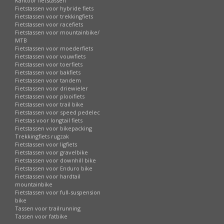
Kantoor fietstassen
Fietstassen voor hybride fiets
Fietstassen voor trekkingfiets
Fietstassen voor racefiets
Fietstassen voor mountainbike/
MTB
Fietstassen voor moederfiets
Fietstassen voor vouwfiets
Fietstassen voor toerfiets
Fietstassen voor bakfiets
Fietstassen voor tandem
Fietstassen voor driewieler
Fietstassen voor plooifiets
Fietstassen voor trail bike
Fietstassen voor speed pedelec
Fietstas voor longtail fiets
Fietstassen voor bikepacking
Trekkingfiets rugzak
Fietstassen voor ligfiets
Fietstassen voor gravelbike
Fietstassen voor downhill bike
Fietstassen voor Enduro bike
Fietstassen voor hardtail
mountainbike
Fietstassen voor full-suspension
bike
Tassen voor trailrunning
Tassen voor fatbike