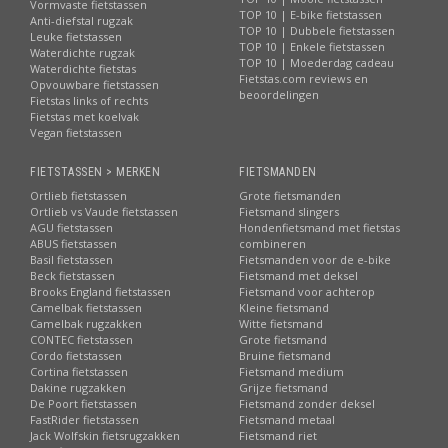
Vormvaste fietstassen
TOP 10 | E-bike fietstassen
Anti-diefstal rugzak
TOP 10 | Dubbele fietstassen
Leuke fietstassen
TOP 10 | Enkele fietstassen
Waterdichte rugzak
TOP 10 | Moederdag cadeau
Waterdichte fietstas
Fietstas.com reviews en
Opvouwbare fietstassen
beoordelingen
Fietstas links of rechts
Fietstas met koelvak
Vegan fietstassen
FIETSTASSEN > MERKEN
FIETSMANDEN
Ortlieb fietstassen
Grote fietsmanden
Ortlieb vs Vaude fietstassen
Fietsmand slingers
AGU fietstassen
Hondenfietsmand met fietstas
ABUS fietstassen
combineren
Basil fietstassen
Fietsmanden voor de e-bike
Beck fietstassen
Fietsmand met deksel
Brooks England fietstassen
Fietsmand voor achterop
Camelbak fietstassen
Kleine fietsmand
Camelbak rugzakken
Witte fietsmand
CONTEC fietstassen
Grote fietsmand
Cordo fietstassen
Bruine fietsmand
Cortina fietstassen
Fietsmand medium
Dakine rugzakken
Grijze fietsmand
De Poort fietstassen
Fietsmand zonder deksel
FastRider fietstassen
Fietsmand metaal
Jack Wolfskin fietsrugzakken
Fietsmand riet