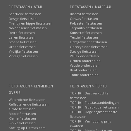
FIETSTASSEN > STIJL
FIETSTASSEN > MATERIAAL
Sportieve fietstassen
Bisonyl fietstassen
Design fietstassen
Canvas fietstassen
Trendy en hippe fietstassen
Polyester fietstassen
No-nonsense fietstassen
Tarpaulin fietstassen
Retro fietstassen
Kunststof fietstassen
Leren fietstassen
Textiel fietstassen
Stoere fietstassen
Lichtgewicht fietstassen
Urban fietstassen
Gerecyclede fietstassen
Vrolijke fietstassen
Stevige fietstassen
Vintage fietstassen
Willex onderdelen
Ortlieb onderdelen
Vaude onderdelen
Basil onderdelen
Thule onderdelen
FIETSTASSEN > KENMERKEN
FIETSTASSEN > TOP 10
OVERIG
TOP 10 | Best verkochte
fietstassen
Waterdichte fietstassen
TOP 10 | Fietstas aanbiedingen
Reflecterende fietstassen
TOP 10 | Goedkope fietstassen
Grote fietstassen
TOP 10 | Hoge segment beste
Mooie fietstassen
fietstassen
Kleine fietstassen
TOP 10 | Verhouding prijs-
E-bike fietstassen
kwaliteit
Korting op Fietstas.com
TOP 10 | Mooie fietstassen