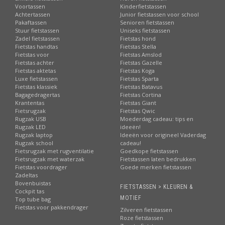
Voortassen
Kinderfietstassen
Achtertassen
Junior fietstassen voor school
Pakaftassen
Senioren fietstassen
Stuur fietstassen
Uniseks fietstassen
Zadel fietstassen
Fietstas hond
Fietstas handtas
Fietstas Stella
Fietstas voor
Fietstas Amslod
Fietstas achter
Fietstas Gazelle
Fietstas aktetas
Fietstas Koga
Luxe fietstassen
Fietstas Sparta
Fietstas klassiek
Fietstas Batavus
Bagagedragertas
Fietstas Cortina
Krantentas
Fietstas Giant
Fietsrugzak
Fietstas Qwic
Rugzak USB
Moederdag cadeau: tips en
Rugzak LED
ideeën!
Rugzak laptop
Ideeën voor origineel Vaderdag
Rugzak school
cadeau!
Fietsrugzak met rugventilatie
Goedkope fietstassen
Fietsrugzak met waterzak
Fietstassen laten bedrukken
Fietstas voordrager
Goede merken fietstassen
Zadeltas
Bovenbuistas
FIETSTASSEN > KLEUREN &
Cockpit tas
MOTIEF
Top tube bag
Fietstas voor pakkendrager
Zilveren fietstassen
Roze fietstassen