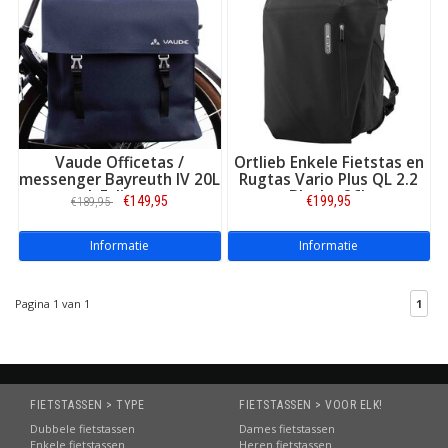
Vaude Officetas /
Ortlieb Enkele Fietstas en
messenger Bayreuth IV 20L
Rugtas Vario Plus QL 2.2
L Eclipse
Black - 26L
€149,95
€199,95
€189,95
Informatie
Informatie
Pagina 1 van 1
1
FIETSTASSEN > TYPE
FIETSTASSEN > VOOR ELK!
Dubbele fietstassen
Dames fietstassen
Enkele fietstassen
Heren fietstassen