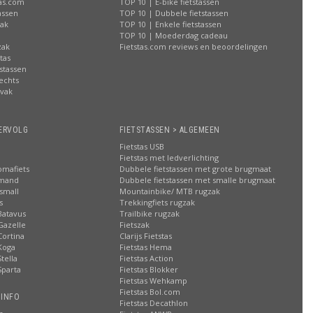
tas.com
TOP 10 | E-bike fietstassen
assen
TOP 10 | Dubbele fietstassen
zak
TOP 10 | Enkele fietstassen
n
TOP 10 | Moederdag cadeau
zak
Fietstas.com reviews en beoordelingen
tas
stassen
rechts
lvak
n
ERVOLG
FIETSTASSEN > ALGEMEEN
Fietstas USB
Fietstas met ledverlichting
omafiets
Dubbele fietstassen met grote brugmaat
smand
Dubbele fietstassen met smalle brugmaat
small
Mountainbike/ MTB rugzak
s
Trekkingfiets rugzak
Batavus
Trailbike rugzak
Gazelle
Fietszak
Cortina
Clarijs Fietstas
Koga
Fietstas Hema
tella
Fietstas Action
Sparta
Fietstas Blokker
Fietstas Wehkamp
Fietstas Bol.com
 INFO
Fietstas Decathlon