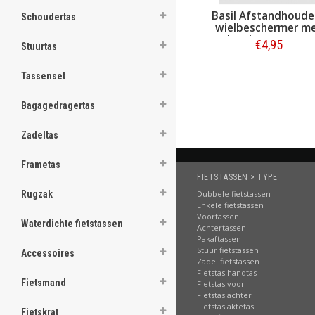
.
Basil Afstandhouder
Schoudertas
wielbeschermer m
achterlampmonta
€4,95
Stuurtas
.
Bestellen
Tassenset
.
.
.
Bagagedragertas
.
.
Zadeltas
.
.
.
Frametas
FIETSTASSEN > TYPE
[email protected]
Dubbele fietstassen
Rugzak
Enkele fietstassen
Voortassen
Waterdichte fietstassen
Achtertassen
Pakaftassen
Stuur fietstassen
Accessoires
Zadel fietstassen
Fietstas handtas
Fietsmand
Fietstas voor
Fietstas achter
Fietstas aktetas
Fietskrat