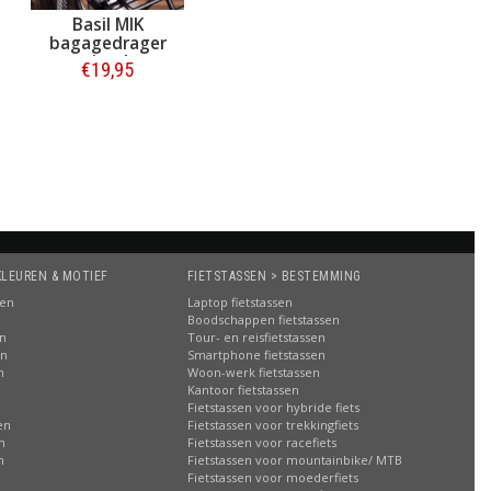
Basil MIK
bagagedrager
carrierplate
€19,95
Bestellen
KLEUREN & MOTIEF
FIETSTASSEN > BESTEMMING
sen
Laptop fietstassen
Boodschappen fietstassen
en
Tour- en reisfietstassen
en
Smartphone fietstassen
n
Woon-werk fietstassen
n
Kantoor fietstassen
Fietstassen voor hybride fiets
en
Fietstassen voor trekkingfiets
n
Fietstassen voor racefiets
n
Fietstassen voor mountainbike/ MTB
Fietstassen voor moederfiets