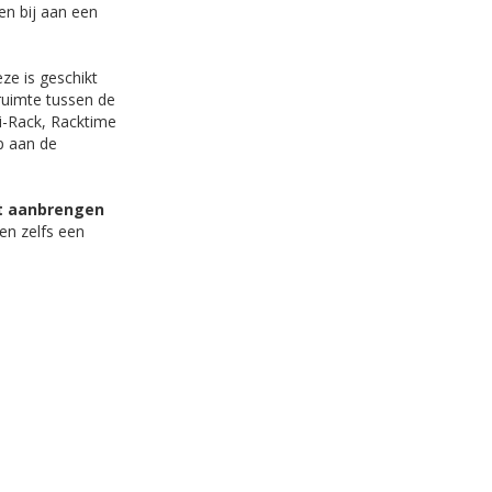
en bij aan een
ze is geschikt
 ruimte tussen de
 i-Rack, Racktime
p aan de
et aanbrengen
en zelfs een