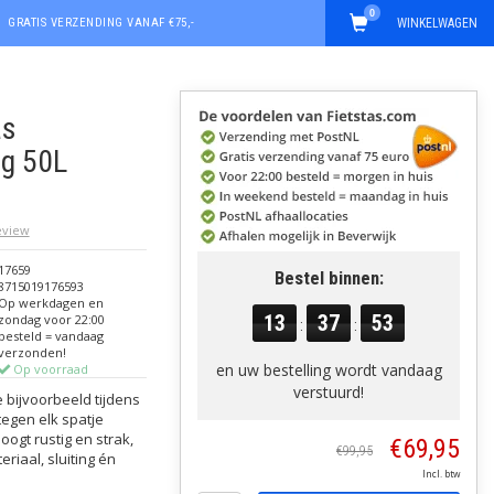
0
GRATIS VERZENDING VANAF €75,-
WINKELWAGEN
as
ag 50L
review
17659
Bestel binnen:
8715019176593
Op werkdagen en
13
37
52
zondag voor 22:00
:
:
besteld = vandaag
verzonden!
en uw bestelling wordt vandaag
Op voorraad
verstuurd!
 bijvoorbeeld tijdens
egen elk spatje
oogt rustig en strak,
€69,95
€99,95
riaal, sluiting én
Incl. btw