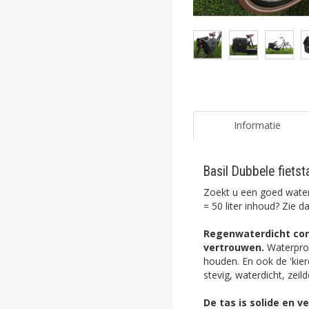
ghost
ghost
ghost
ghost
ghost
Informatie
ghost
Basil Dubbele fiets
ghost
Zoekt u een goed waterd
ghost
= 50 liter inhoud? Zie 
Regenwaterdicht con
ghost
vertrouwen.
Waterproo
houden. En ook de 'kiere
ghost
stevig, waterdicht, zeil
ghost
De tas is solide en 