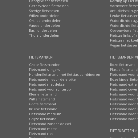
Lichtgewicht fietstassen
Korting op Fiets
Gerecyclede fietstassen
Vormvaste fietst
Stevige fietstassen
Anti-diefstal rug
Willex onderdelen
Leuke fietstasse
Ortlieb onderdelen
Waterdichte rug
Vaude onderdelen
Waterdichte fiets
Basil onderdelen
Opvouwbare fiet
Thule onderdelen
Fietstas links of 
Fietstas met koe
Vegan fietstasse
FIETSMANDEN
FIETSMANDEN V
Grote fietsmanden
Roze fietsmand
Fietsmand slingers
Plastic fietsmand
Hondenfietsmand met fietstas combineren
Fietsmand voor 
Fietsmanden voor de e-bike
Roze kinderfiet
Fietsmand met deksel
Fietsmand extra 
Fietsmand voor achterop
Fietsmand cover
Kleine fietsmand
Fietsmand voor 
Witte fietsmand
Fietsmand voor 
Grote fietsmand
Fietsmand voor 
Bruine fietsmand
Fietsmand voor 
Fietsmand medium
Fietsmand voor S
Grijze fietsmand
Fietsmand voor 
Fietsmand zonder deksel
Fietsmand metaal
FIETSKRATTEN >
Fietsmand riet