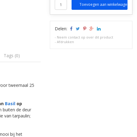
Toevoegen aan winkelwagen
Delen:
-
Neem contact op over dit product
-
Afdrukken
Tags (0)
 voor tweemaal 25
van
Basil
op
n buiten de deur
e van tarpaulin;
mooi bij het