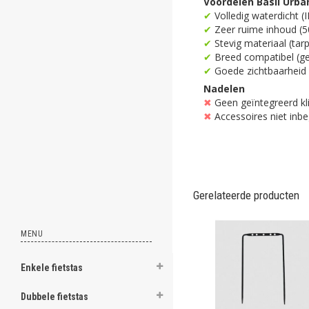
Voordelen Basil Urba
✔
Volledig waterdicht (
ghost
✔
Zeer ruime inhoud (5
✔
Stevig materiaal (tar
✔
Breed compatibel (ge
✔
Goede zichtbaarheid (
Nadelen
.
✖
Geen geïntegreerd kli
✖
Accessoires niet inbe
.
.
.
.
Gerelateerde producten
.
MENU
.
.
Enkele fietstas
.
Dubbele fietstas