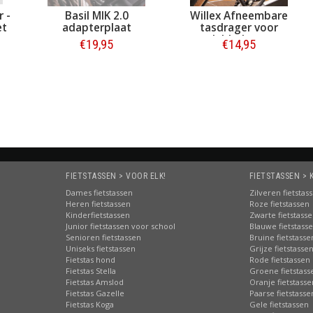
 -
Basil MIK 2.0
Willex Afneembare
et
adapterplaat
tasdrager voor
ge
dubbele tas
€19,95
€14,95
Bestellen
Bestellen
FIETSTASSEN > VOOR ELK!
FIETSTASSEN > 
Dames fietstassen
Zilveren fietstas
Heren fietstassen
Roze fietstassen
Kinderfietstassen
Zwarte fietstass
Junior fietstassen voor school
Blauwe fietstass
Senioren fietstassen
Bruine fietstasse
Uniseks fietstassen
Grijze fietstasse
Fietstas hond
Rode fietstassen
Fietstas Stella
Groene fietstass
Fietstas Amslod
Oranje fietstasse
Fietstas Gazelle
Paarse fietstasse
Fietstas Koga
Gele fietstassen