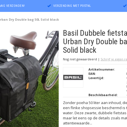
DAAG VERZONDEN!
VERZENDING MET POSTNL
Urban Dry Double bag 50L Solid black
Basil Dubbele fietst
Urban Dry Double b
Solid black
Nog niet gewaardeerd
|
Schrijf je eigen 
Artikelnummer:
EAN:
Levertijd:
Beschikbaarheid:
Zonder poeha 50 liter aan inhoud, die
een flinke shopsessie beschermd is t
water. Deze zwarte, dubbele fietstas 
maar let eens op de details zoals mate
attentiewaarde...