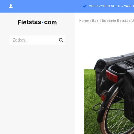
VOOR 22:00 BESTELD = VAN
Home
/
Basil Dubbele fietstas 
ghost
ghost
ghost
ghost