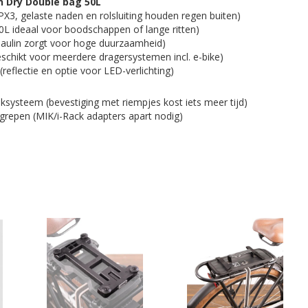
n Dry Double bag 50L
IPX3, gelaste naden en rolsluiting houden regen buiten)
0L ideaal voor boodschappen of lange ritten)
paulin zorgt voor hoge duurzaamheid)
schikt voor meerdere dragersystemen incl. e-bike)
reflectie en optie voor LED-verlichting)
ksysteem (bevestiging met riempjes kost iets meer tijd)
grepen (MIK/i-Rack adapters apart nodig)