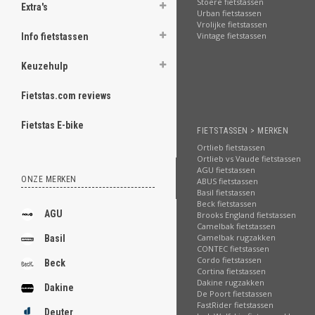
Stoere fietstassen
Extra's
Urban fietstassen
Vrolijke fietstassen
Vintage fietstassen
Info fietstassen
Keuzehulp
Fietstas.com reviews
Fietstas E-bike
FIETSTASSEN > MERKEN
Ortlieb fietstassen
Ortlieb vs Vaude fietstassen
AGU fietstassen
ONZE MERKEN
ABUS fietstassen
Basil fietstassen
Beck fietstassen
AGU
Brooks England fietstassen
Camelbak fietstassen
Camelbak rugzakken
Basil
CONTEC fietstassen
Cordo fietstassen
Beck
Cortina fietstassen
Dakine rugzakken
Dakine
De Poort fietstassen
FastRider fietstassen
Deuter