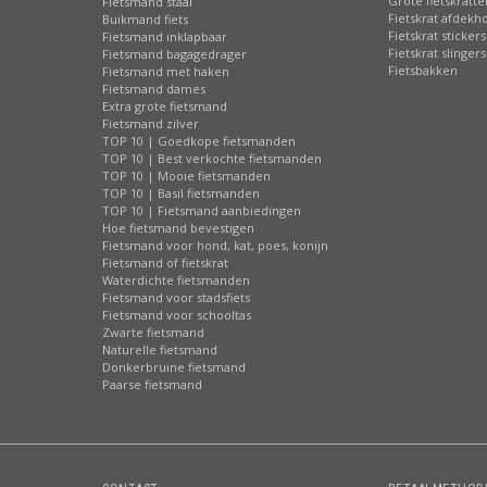
Grote fietskratte
Fietsmand staal
Fietskrat afdekh
Buikmand fiets
Fietskrat stickers
Fietsmand inklapbaar
Fietskrat slingers
Fietsmand bagagedrager
Fietsbakken
Fietsmand met haken
Fietsmand dames
Extra grote fietsmand
Fietsmand zilver
TOP 10 | Goedkope fietsmanden
TOP 10 | Best verkochte fietsmanden
TOP 10 | Mooie fietsmanden
TOP 10 | Basil fietsmanden
TOP 10 | Fietsmand aanbiedingen
Hoe fietsmand bevestigen
Fietsmand voor hond, kat, poes, konijn
Fietsmand of fietskrat
Waterdichte fietsmanden
Fietsmand voor stadsfiets
Fietsmand voor schooltas
Zwarte fietsmand
Naturelle fietsmand
Donkerbruine fietsmand
Paarse fietsmand