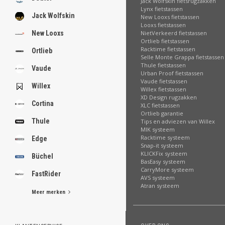
Jack Wolfskin fietsrugzakken
Lynx fietstassen
Jack Wolfskin
New Looxs fietstassen
Looxs fietstassen
NietVerkeerd fietstassen
New Looxs
Ortlieb fietstassen
Racktime fietstassen
Ortlieb
Selle Monte Grappa fietstassen
Thule fietstassen
Vaude
Urban Proof fietstassen
Vaude fietstassen
Willex
Willex fietstassen
XD Design rugzakken
Cortina
XLC fietstassen
Ortlieb garantie
Thule
Tips en adviezen van Willex
MIK systeem
Racktime systeem
Edge
Snap-it systeem
KLICKFix systeem
Büchel
BasEasy systeem
CarryMore systeem
FastRider
AVS systeem
Atran systeem
Meer merken