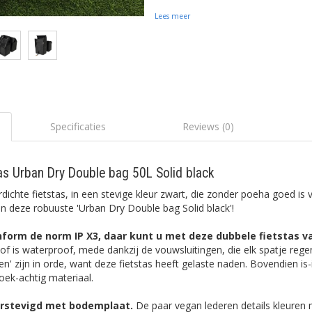
Lees meer
Specificaties
Reviews (0)
tas Urban Dry Double bag 50L Solid black
ichte fietstas, in een stevige kleur zwart, die zonder poeha goed is
dan deze robuuste 'Urban Dry Double bag Solid black'!
form de norm IP X3, daar kunt u met deze dubbele fietstas 
f is waterproof, mede dankzij de vouwsluitingen, die elk spatje rege
n' zijn in orde, want deze fietstas heeft gelaste naden. Bovendien is-i
doek-achtig materiaal.
verstevigd met bodemplaat.
De paar vegan lederen details kleuren 