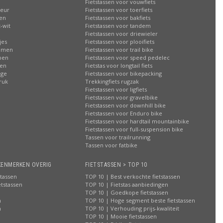
Fietstassen voor vouwfiets
leur
Fietstassen voor toerfiets
sen
Fietstassen voor bakfiets
-wit
Fietstassen voor tandem
Fietstassen voor driewieler
jes
Fietstassen voor plooifiets
oemen
Fietstassen voor trail bike
ppen
Fietstassen voor speed pedelec
ren
Fietstas voor longtail fiets
age
Fietstassen voor bikepacking
ruk
Trekkingfiets rugzak
Fietstassen voor ligfiets
Fietstassen voor gravelbike
Fietstassen voor downhill bike
Fietstassen voor Enduro bike
Fietstassen voor hardtail mountainbike
Fietstassen voor full-suspension bike
Tassen voor trailrunning
Tassen voor fatbike
KENMERKEN OVERIG
FIETSTASSEN > TOP 10
stassen
TOP 10 | Best verkochte fietstassen
etstassen
TOP 10 | Fietstas aanbiedingen
TOP 10 | Goedkope fietstassen
n
TOP 10 | Hoge segment beste fietstassen
n
TOP 10 | Verhouding prijs-kwaliteit
n
TOP 10 | Mooie fietstassen