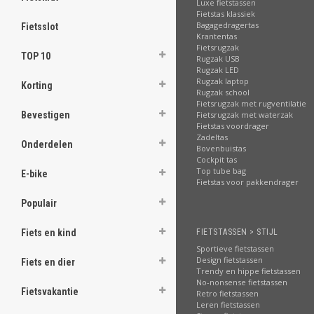
Luxe fietstassen
Fietstas klassiek
Bagagedragertas
Fietsslot
Krantentas
Fietsrugzak
TOP 10
Rugzak USB
Rugzak LED
Rugzak laptop
Korting
Rugzak school
Fietsrugzak met rugventilatie
Fietsrugzak met waterzak
Bevestigen
Fietstas voordrager
Zadeltas
Onderdelen
Bovenbuistas
Cockpit tas
Top tube bag
E-bike
Fietstas voor pakkendrager
Populair
FIETSTASSEN > STIJL
Fiets en kind
Sportieve fietstassen
Design fietstassen
Fiets en dier
Trendy en hippe fietstassen
No-nonsense fietstassen
Fietsvakantie
Retro fietstassen
Leren fietstassen