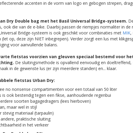
reflecterende accenten in de vorm van logo en gebogen strepen, drag
an Dry Double bag met het Basil Universal Bridge-systeem.
De
, ook die van de e-bike. Daarbij passen de riempjes normaliter in de
 Universal Bridge-systeem is ook geschikt voor combinaties met
MIK
,
let op, deze zijn NIET inbegrepen). Verder zorgt een lus met klikges
tiging voor aanvullende balans.
arte fietstas voorzien van gleuven speciaal bestemd voor h
chting.
De sluitingsmethode is opvallend eenvoudig en doeltreffend, 
 haak in de gewenste lus (er zijn meerdere standen) en... klaar.
bbele fietstas Urban Dry:
ee no nonsense compartimenten voor een totaal van 50 liter
as is ook bestendig tegen een fikse, aanhoudende regenbui
erdere soorten bagagedragers (lees hierboven)
n, maar wel in stijl
stevig materiaal (tarpaulin)
 andere, praktische sluiting
htbaarheid in het verkeer