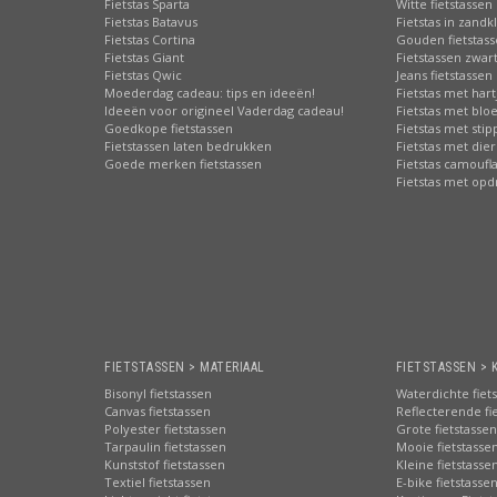
Fietstas Sparta
Witte fietstassen
Fietstas Batavus
Fietstas in zandk
Fietstas Cortina
Gouden fietstas
Fietstas Giant
Fietstassen zwart
Fietstas Qwic
Jeans fietstassen
Moederdag cadeau: tips en ideeën!
Fietstas met hart
Ideeën voor origineel Vaderdag cadeau!
Fietstas met bl
Goedkope fietstassen
Fietstas met sti
Fietstassen laten bedrukken
Fietstas met die
Goede merken fietstassen
Fietstas camoufl
Fietstas met opd
FIETSTASSEN > MATERIAAL
FIETSTASSEN > 
Bisonyl fietstassen
Waterdichte fiet
Canvas fietstassen
Reflecterende fi
Polyester fietstassen
Grote fietstassen
Tarpaulin fietstassen
Mooie fietstasse
Kunststof fietstassen
Kleine fietstasse
Textiel fietstassen
E-bike fietstasse