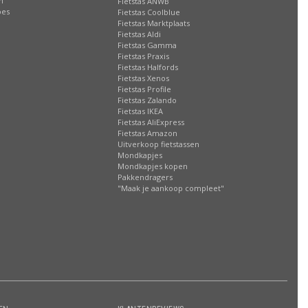
n
Fietstas ANWB
oes
Fietstas Coolblue
Fietstas Marktplaats
Fietstas Aldi
Fietstas Gamma
Fietstas Praxis
Fietstas Halfords
Fietstas Xenos
Fietstas Profile
Fietstas Zalando
Fietstas IKEA
Fietstas AliExpress
Fietstas Amazon
Uitverkoop fietstassen
Mondkapjes
Mondkapjes kopen
Pakkendragers
"Maak je aankoop compleet"