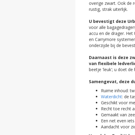
overige zwart. Ook de 
ghost
rustig, strak uiterlijk.
ghost
U bevestigt deze Urb
voor alle bagagedragers
ghost
accu en de drager. Het
en Carrymore systemen (
ghost
onderzijde bij de beves
ghost
Daarnaast is deze zw
van flexibele ledverli
ghost
beetje 'leuk'; u doet de
ghost
Samengevat, deze du
Ruime inhoud: tw
ghost
Waterdicht
: de t
Geschikt voor me
ghost
Recht toe recht aa
Gemaakt van zeer 
ghost
Een net even iets
Aandacht voor zic
ghost