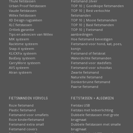
Thule fietstassen
Fietsmand zilver
Urban Proof fietstassen
TOP 10 | Goedkope fietsmanden
Vaude fietstassen
TOP 10 | Best verkochte
Willex fietstassen
fietsmanden
XD Design rugzakken
TOP 10 | Mooie fietsmanden
XLC fietstassen
TOP 10 | Basil fietsmanden
Ortlieb garantie
TOP 10 | Fietsmand
Tips en adviezen van Willex
aanbiedingen
MIK systeem
Hoe fietsmand bevestigen
Racktime systeem
Fietsmand voor hond, kat, poes,
Snap-it systeem
konijn
KLICKFix systeem
Fietsmand of fietskrat
BasEasy systeem
Waterdichte fietsmanden
CarryMore systeem
Fietsmand voor stadsfiets
AVS systeem
Fietsmand voor schooltas
Atran systeem
Zwarte fietsmand
Naturelle fietsmand
Donkerbruine fietsmand
Paarse fietsmand
FIETSMANDEN VERVOLG
FIETSTASSEN > ALGEMEEN
Roze fietsmand
Fietstas USB
Plastic fietsmand
Fietstas met ledverlichting
Fietsmand voor omafiets
Dubbele fietstassen met grote
Roze kinderfietsmand
brugmaat
Fietsmand extra small
Dubbele fietstassen met smalle
Fietsmand covers
brugmaat