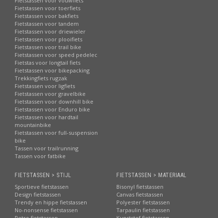
Fietstassen voor vouwfiets
Fietstassen voor toerfiets
Fietstassen voor bakfiets
Fietstassen voor tandem
Fietstassen voor driewieler
Fietstassen voor plooifiets
Fietstassen voor trail bike
Fietstassen voor speed pedelec
Fietstas voor longtail fiets
Fietstassen voor bikepacking
Trekkingfiets rugzak
Fietstassen voor ligfiets
Fietstassen voor gravelbike
Fietstassen voor downhill bike
Fietstassen voor Enduro bike
Fietstassen voor hardtail
mountainbike
Fietstassen voor full-suspension
bike
Tassen voor trailrunning
Tassen voor fatbike
FIETSTASSEN > STIJL
FIETSTASSEN > MATERIAAL
Sportieve fietstassen
Bisonyl fietstassen
Design fietstassen
Canvas fietstassen
Trendy en hippe fietstassen
Polyester fietstassen
No-nonsense fietstassen
Tarpaulin fietstassen
Retro fietstassen
Kunststof fietstassen