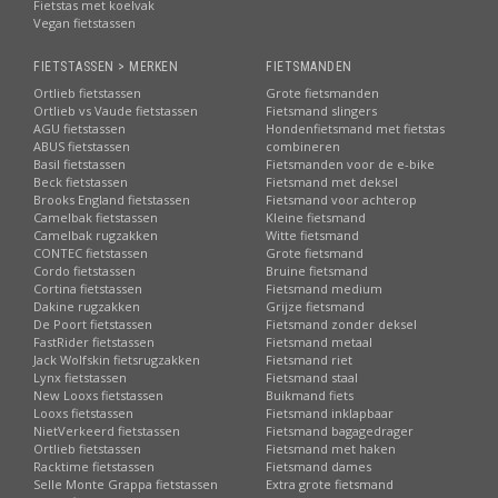
Fietstas met koelvak
Vegan fietstassen
FIETSTASSEN > MERKEN
FIETSMANDEN
Ortlieb fietstassen
Grote fietsmanden
Ortlieb vs Vaude fietstassen
Fietsmand slingers
AGU fietstassen
Hondenfietsmand met fietstas
ABUS fietstassen
combineren
Basil fietstassen
Fietsmanden voor de e-bike
Beck fietstassen
Fietsmand met deksel
Brooks England fietstassen
Fietsmand voor achterop
Camelbak fietstassen
Kleine fietsmand
Camelbak rugzakken
Witte fietsmand
CONTEC fietstassen
Grote fietsmand
Cordo fietstassen
Bruine fietsmand
Cortina fietstassen
Fietsmand medium
Dakine rugzakken
Grijze fietsmand
De Poort fietstassen
Fietsmand zonder deksel
FastRider fietstassen
Fietsmand metaal
Jack Wolfskin fietsrugzakken
Fietsmand riet
Lynx fietstassen
Fietsmand staal
New Looxs fietstassen
Buikmand fiets
Looxs fietstassen
Fietsmand inklapbaar
NietVerkeerd fietstassen
Fietsmand bagagedrager
Ortlieb fietstassen
Fietsmand met haken
Racktime fietstassen
Fietsmand dames
Selle Monte Grappa fietstassen
Extra grote fietsmand