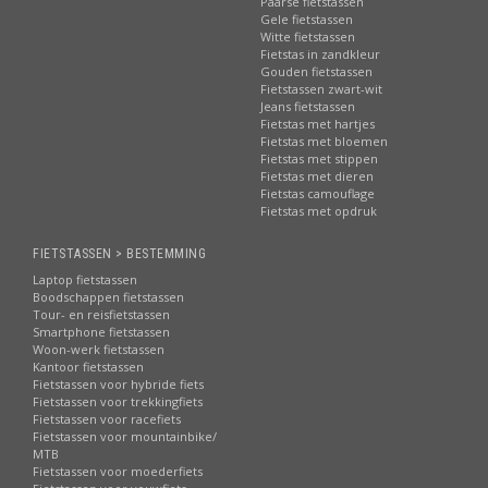
Paarse fietstassen
Gele fietstassen
Witte fietstassen
Fietstas in zandkleur
Gouden fietstassen
Fietstassen zwart-wit
Jeans fietstassen
Fietstas met hartjes
Fietstas met bloemen
Fietstas met stippen
Fietstas met dieren
Fietstas camouflage
Fietstas met opdruk
FIETSTASSEN > BESTEMMING
Laptop fietstassen
Boodschappen fietstassen
Tour- en reisfietstassen
Smartphone fietstassen
Woon-werk fietstassen
Kantoor fietstassen
Fietstassen voor hybride fiets
Fietstassen voor trekkingfiets
Fietstassen voor racefiets
Fietstassen voor mountainbike/
MTB
Fietstassen voor moederfiets