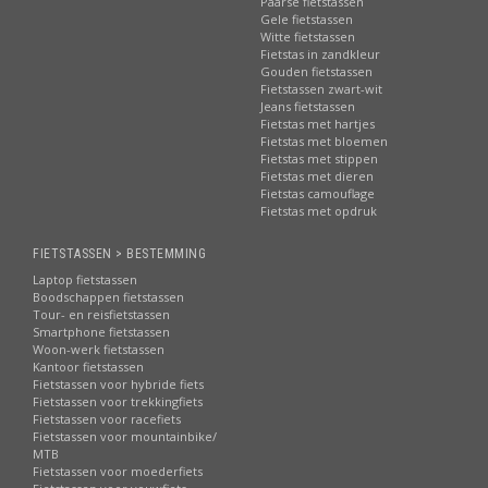
Paarse fietstassen
Gele fietstassen
Witte fietstassen
Fietstas in zandkleur
Gouden fietstassen
Fietstassen zwart-wit
Jeans fietstassen
Fietstas met hartjes
Fietstas met bloemen
Fietstas met stippen
Fietstas met dieren
Fietstas camouflage
Fietstas met opdruk
FIETSTASSEN > BESTEMMING
Laptop fietstassen
Boodschappen fietstassen
Tour- en reisfietstassen
Smartphone fietstassen
Woon-werk fietstassen
Kantoor fietstassen
Fietstassen voor hybride fiets
Fietstassen voor trekkingfiets
Fietstassen voor racefiets
Fietstassen voor mountainbike/
MTB
Fietstassen voor moederfiets