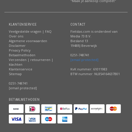
"Maak je aankoop compleet"
KLANTENSERVICE
CONTACT
Veelgestelde vragen | FAQ
Fietstas.com is onderdeel van
Over ons
Media 73 B.V.
Algemene voorwaarden
Biesland 13
Disclaimer
1948RJ Beverwijk
Privacy Policy
Betaalmethoden
0251-748741
Verzenden | retourneren |
[email protected]
klachten
Klantenservice
KvK nummer: 61011983
Sitemap
BTW nummer: NL854164637B01
0251-748741
[email protected]
BETAALMETHODEN