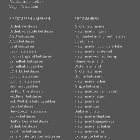
Fietstas met koelvak
Vegan fietstassen
FIETSTASSEN > MERKEN
FIETSMANDEN
Ortlieb fietstassen
Grote fietsmanden
Ortlieb vs Vaude fietstassen
Fietsmand slingers
AGU fietstassen
Hondenfietsmand met fietstas
ABUS fietstassen
combineren
Basil fietstassen
Fietsmanden voor de e-bike
Beck fietstassen
Fietsmand met deksel
Brooks England fietstassen
Fietsmand voor achterop
Camelbak fietstassen
Kleine fietsmand
Camelbak rugzakken
Witte fietsmand
CONTEC fietstassen
Grote fietsmand
Cordo fietstassen
Bruine fietsmand
Cortina fietstassen
Fietsmand medium
Dakine rugzakken
Grijze fietsmand
De Poort fietstassen
Fietsmand zonder deksel
FastRider fietstassen
Fietsmand metaal
Jack Wolfskin fietsrugzakken
Fietsmand riet
Lynx fietstassen
Fietsmand staal
New Looxs fietstassen
Buikmand fiets
Looxs fietstassen
Fietsmand inklapbaar
NietVerkeerd fietstassen
Fietsmand bagagedrager
Ortlieb fietstassen
Fietsmand met haken
Racktime fietstassen
Fietsmand dames
Selle Monte Grappa fietstassen
Extra grote fietsmand