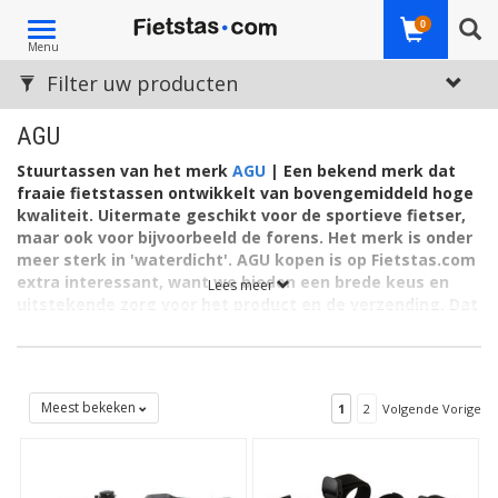
Toggle
0
Menu
navigation
Filter uw producten
AGU
Stuurtassen van het merk
AGU
| Een bekend merk dat
fraaie fietstassen ontwikkelt van bovengemiddeld hoge
kwaliteit. Uitermate geschikt voor de sportieve fietser,
maar ook voor bijvoorbeeld de forens. Het merk is onder
meer sterk in 'waterdicht'. AGU kopen is op Fietstas.com
extra interessant, want we bieden een brede keus en
Lees meer
uitstekende zorg voor het product en de verzending. Dat
geldt ook voor het aanschaffen van een sportieve
stuurtas, eenvoudig te bevestigen aan de stuurpen,
zoals op deze page te vinden.
AGU staat al decennia lang bekend als A-merk. Ook de
Meest bekeken
1
2
Volgende Vorige
stuurtassen zijn gericht op 365 dagen zorgeloos fietsen. In elk
weertype, zonder afleiding wat betreft de uitrusting. Dankzij
onder meer aandacht voor slimme waterafstotende en
waterdichte systemen. Deze hebben aanduidingen als AGU