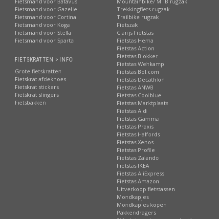
Fietsmand voor Batavus
Mountainbike/ MTB rugzak
Fietsmand voor Gazelle
Trekkingfiets rugzak
Fietsmand voor Cortina
Trailbike rugzak
Fietsmand voor Koga
Fietszak
Fietsmand voor Stella
Clarijs Fietstas
Fietsmand voor Sparta
Fietstas Hema
Fietstas Action
Fietstas Blokker
FIETSKRATTEN > INFO
Fietstas Wehkamp
Grote fietskratten
Fietstas Bol.com
Fietskrat afdekhoes
Fietstas Decathlon
Fietskrat stickers
Fietstas ANWB
Fietskrat slingers
Fietstas Coolblue
Fietsbakken
Fietstas Marktplaats
Fietstas Aldi
Fietstas Gamma
Fietstas Praxis
Fietstas Halfords
Fietstas Xenos
Fietstas Profile
Fietstas Zalando
Fietstas IKEA
Fietstas AliExpress
Fietstas Amazon
Uitverkoop fietstassen
Mondkapjes
Mondkapjes kopen
Pakkendragers