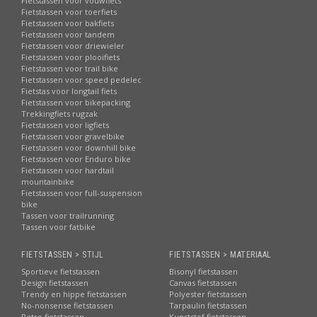
Fietstassen voor vouwfiets
Fietstassen voor toerfiets
Fietstassen voor bakfiets
Fietstassen voor tandem
Fietstassen voor driewieler
Fietstassen voor plooifiets
Fietstassen voor trail bike
Fietstassen voor speed pedelec
Fietstas voor longtail fiets
Fietstassen voor bikepacking
Trekkingfiets rugzak
Fietstassen voor ligfiets
Fietstassen voor gravelbike
Fietstassen voor downhill bike
Fietstassen voor Enduro bike
Fietstassen voor hardtail
mountainbike
Fietstassen voor full-suspension
bike
Tassen voor trailrunning
Tassen voor fatbike
FIETSTASSEN > STIJL
FIETSTASSEN > MATERIAAL
Sportieve fietstassen
Bisonyl fietstassen
Design fietstassen
Canvas fietstassen
Trendy en hippe fietstassen
Polyester fietstassen
No-nonsense fietstassen
Tarpaulin fietstassen
Retro fietstassen
Kunststof fietstassen