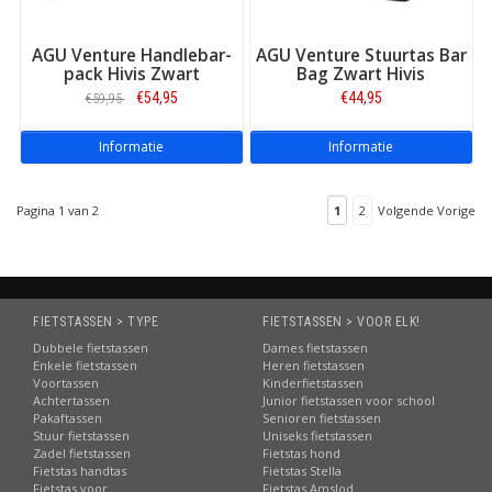
AGU Venture Handlebar-
AGU Venture Stuurtas Bar
pack Hivis Zwart
Bag Zwart Hivis
€54,95
€44,95
€59,95
Informatie
Informatie
Pagina 1 van 2
1
2
Volgende Vorige
FIETSTASSEN > TYPE
FIETSTASSEN > VOOR ELK!
Dubbele fietstassen
Dames fietstassen
Enkele fietstassen
Heren fietstassen
Voortassen
Kinderfietstassen
Achtertassen
Junior fietstassen voor school
Pakaftassen
Senioren fietstassen
Stuur fietstassen
Uniseks fietstassen
Zadel fietstassen
Fietstas hond
Fietstas handtas
Fietstas Stella
Fietstas voor
Fietstas Amslod