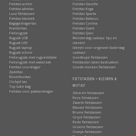
Fietstas achter
Fietstas Gazelle
Fietstas aktetas
Fietstas Koga
Luxe fietstassen
Fietstas Sparta
Fietstas klassiek
Fietstas Batavus
Bagagedragertas
Fietstas Cortina
Krantentas
Fietstas Giant
Fietsrugzak
Fietstas Qwic
Rugzak USB
Moederdag cadeau: tips en
Rugzak LED
ideeën!
Rugzak laptop
Ideeën voor origineel Vaderdag
Rugzak school
cadeau!
Fietsrugzak met rugventilatie
Goedkope fietstassen
Fietsrugzak met waterzak
Fietstassen laten bedrukken
Fietstas voordrager
Goede merken fietstassen
Zadeltas
Bovenbuistas
FIETSTASSEN > KLEUREN &
Cockpit tas
MOTIEF
Top tube bag
Fietstas voor pakkendrager
Zilveren fietstassen
Roze fietstassen
Zwarte fietstassen
Blauwe fietstassen
Bruine fietstassen
Grijze fietstassen
Rode fietstassen
Groene fietstassen
Oranje fietstassen