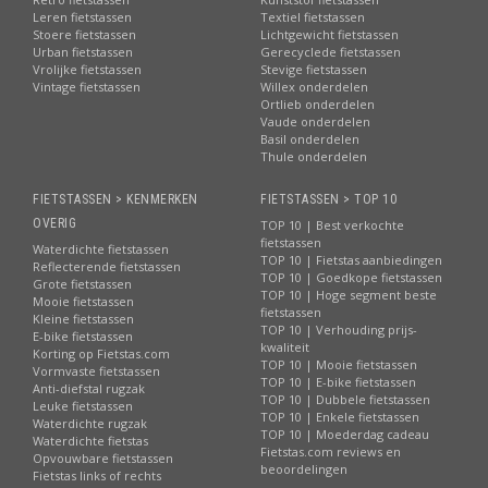
Leren fietstassen
Textiel fietstassen
Stoere fietstassen
Lichtgewicht fietstassen
Urban fietstassen
Gerecyclede fietstassen
Vrolijke fietstassen
Stevige fietstassen
Vintage fietstassen
Willex onderdelen
Ortlieb onderdelen
Vaude onderdelen
Basil onderdelen
Thule onderdelen
FIETSTASSEN > KENMERKEN
FIETSTASSEN > TOP 10
OVERIG
TOP 10 | Best verkochte
fietstassen
Waterdichte fietstassen
TOP 10 | Fietstas aanbiedingen
Reflecterende fietstassen
TOP 10 | Goedkope fietstassen
Grote fietstassen
TOP 10 | Hoge segment beste
Mooie fietstassen
fietstassen
Kleine fietstassen
TOP 10 | Verhouding prijs-
E-bike fietstassen
kwaliteit
Korting op Fietstas.com
TOP 10 | Mooie fietstassen
Vormvaste fietstassen
TOP 10 | E-bike fietstassen
Anti-diefstal rugzak
TOP 10 | Dubbele fietstassen
Leuke fietstassen
TOP 10 | Enkele fietstassen
Waterdichte rugzak
TOP 10 | Moederdag cadeau
Waterdichte fietstas
Fietstas.com reviews en
Opvouwbare fietstassen
beoordelingen
Fietstas links of rechts