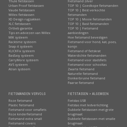
Thule fietstassen
Fietsmand zilver
Urban Proof fietstassen
TOP 10 | Goedkope fietsmanden
Vaude fietstassen
TOP 10 | Best verkochte
Willex fietstassen
fietsmanden
XD Design rugzakken
TOP 10 | Mooie fietsmanden
XLC fietstassen
TOP 10 | Basil fietsmanden
Ortlieb garantie
TOP 10 | Fietsmand
Tips en adviezen van Willex
aanbiedingen
MIK systeem
Hoe fietsmand bevestigen
Racktime systeem
Fietsmand voor hond, kat, poes,
Snap-it systeem
konijn
KLICKFix systeem
Fietsmand of fietskrat
BasEasy systeem
Waterdichte fietsmanden
CarryMore systeem
Fietsmand voor stadsfiets
AVS systeem
Fietsmand voor schooltas
Atran systeem
Zwarte fietsmand
Naturelle fietsmand
Donkerbruine fietsmand
Paarse fietsmand
FIETSMANDEN VERVOLG
FIETSTASSEN > ALGEMEEN
Roze fietsmand
Fietstas USB
Plastic fietsmand
Fietstas met ledverlichting
Fietsmand voor omafiets
Dubbele fietstassen met grote
Roze kinderfietsmand
brugmaat
Fietsmand extra small
Dubbele fietstassen met smalle
Fietsmand covers
brugmaat