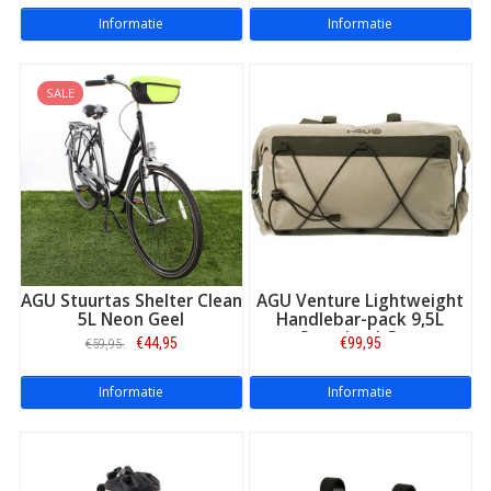
Informatie
Informatie
SALE
AGU Stuurtas Shelter Clean
AGU Venture Lightweight
5L Neon Geel
Handlebar-pack 9,5L
Sustained Grey
€44,95
€99,95
€59,95
Informatie
Informatie