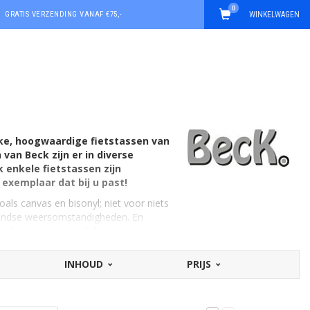
0
GRATIS VERZENDING VANAF €75,-
WINKELWAGEN
jke, hoogwaardige fietstassen van
van Beck zijn er in diverse
 enkele fietstassen zijn
n exemplaar dat bij u past!
als canvas en bisonyl; niet voor niets
landse weersomstandigheden. En
id gesproken! Beck fietstassen zijn op
INHOUD
PRIJS
 producten van dit merk op Fietstas.com
r de typerende kenmerken van deze