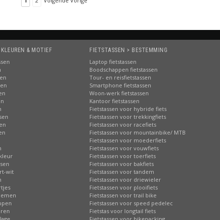
1
2
Volgende Vorige
 KLEUREN & MOTIEF
FIETSTASSEN > BESTEMMING
ssen
Laptop fietstassen
n
Boodschappen fietstassen
sen
Tour- en reisfietstassen
sen
Smartphone fietstassen
sen
Woon-werk fietstassen
en
Kantoor fietstassen
n
Fietstassen voor hybride fiets
ssen
Fietstassen voor trekkingfiets
sen
Fietstassen voor racefiets
sen
Fietstassen voor mountainbike/ MTB
n
Fietstassen voor moederfiets
n
Fietstassen voor vouwfiets
kleur
Fietstassen voor toerfiets
ssen
Fietstassen voor bakfiets
rt-wit
Fietstassen voor tandem
n
Fietstassen voor driewieler
tjes
Fietstassen voor plooifiets
loemen
Fietstassen voor trail bike
ippen
Fietstassen voor speed pedelec
eren
Fietstas voor longtail fiets
lage
Fietstassen voor bikepacking