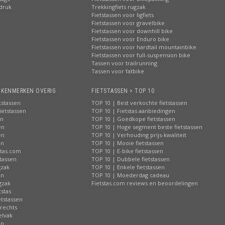
pdruk
Trekkingfiets rugzak
Fietstassen voor ligfiets
Fietstassen voor gravelbike
Fietstassen voor downhill bike
Fietstassen voor Enduro bike
Fietstassen voor hardtail mountainbike
Fietstassen voor full-suspension bike
Tassen voor trailrunning
Tassen voor fatbike
> KENMERKEN OVERIG
FIETSTASSEN > TOP 10
tstassen
TOP 10 | Best verkochte fietstassen
ietstassen
TOP 10 | Fietstas aanbiedingen
en
TOP 10 | Goedkope fietstassen
en
TOP 10 | Hoge segment beste fietstassen
en
TOP 10 | Verhouding prijs-kwaliteit
en
TOP 10 | Mooie fietstassen
stas.com
TOP 10 | E-bike fietstassen
tassen
TOP 10 | Dubbele fietstassen
gzak
TOP 10 | Enkele fietstassen
en
TOP 10 | Moederdag cadeau
gzak
Fietstas.com reviews en beoordelingen
tstas
tstassen
 rechts
elvak
en