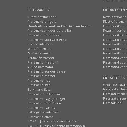
FIETSMANDEN
FIETSMANDEN 
Grote fietsmanden
Roze fietsmand
Fietsmand slingers
Plastic fietsma
Hondenfietsmand met fietstas combineren
Fietsmand voor
Fietsmanden voor de e-bike
Roze kinderfie
Fietsmand met deksel
Fietsmand extr
Fietsmand voor achterop
Fietsmand cove
Kleine fietsmand
Fietsmand voor
Witte fietsmand
Fietsmand voor
Grote fietsmand
Fietsmand voor
Bruine fietsmand
Fietsmand voor
Fietsmand medium
Fietsmand voor 
Grijze fietsmand
Fietsmand voor
Fietsmand zonder deksel
Fietsmand metaal
FIETSKRATTEN 
Fietsmand riet
Grote fietskrat
Fietsmand staal
Fietskrat afdek
Buikmand fiets
Fietskrat sticke
Fietsmand inklapbaar
Fietskrat slinge
Fietsmand bagagedrager
Fietsbakken
Fietsmand met haken
Fietsmand dames
Extra grote fietsmand
Fietsmand zilver
TOP 10 | Goedkope fietsmanden
TOP 10 | Best verkochte fietsmanden