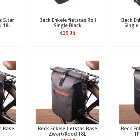
s S.tar
Beck Enkele fietstas Roll
Beck Enk
d 18L
Single Black
Single
€39,95
Bestellen
s Base
Beck Enkele fietstas Base
Beck Enk
Zwart/Rood 18L
TP