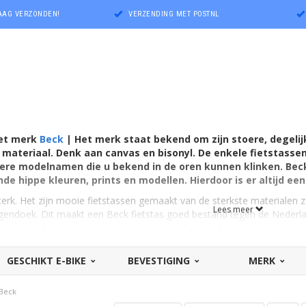
DAAG VERZONDEN!
VERZENDING MET POSTNL
het merk
Beck
| Het merk staat bekend om zijn stoere, degeli
materiaal. Denk aan canvas en bisonyl.
De enkele fietstassen 
ere modelnamen die u bekend in de oren kunnen klinken.
Beck
nde hippe kleuren, prints en modellen. Hierdoor is er altijd ee
terk. Het zijn mooie fietstassen gemaakt van de sterkste materialen zo
Lees meer
gendoek. Dit maakt een Beck fietstas goed bestand tegen de Neder
 levensduur. Over vele jaren gebruikt u de tas nóg. Over duurzaamhe
t alle beschikbare kleuren, prints en modellen.
GESCHIKT E-BIKE
BEVESTIGING
MERK
en
eck enkele tassen / pakaftassen voor op de fiets / e-bike. Graag alle
Beck
pagina
vindt u het complete aanbod, naast nog meer informatie ove