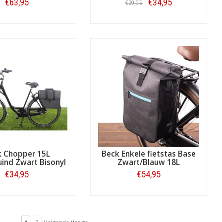
€63,95
€34,95
€39,95
Bestellen
Bestellen
k Chopper 15L
Beck Enkele fietstas Base
ind Zwart Bisonyl
Zwart/Blauw 18L
€34,95
€54,95
Bestellen
Bestellen