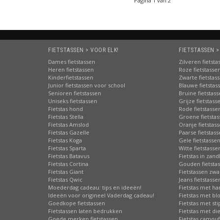
Pagina 1 van 2
FIETSTASSEN > VOOR ELK!
FIETSTASSEN >
Dames fietstassen
Zilveren fietsta
Heren fietstassen
Roze fietstasse
Kinderfietstassen
Zwarte fietstas
Junior fietstassen voor school
Blauwe fietstas
Senioren fietstassen
Bruine fietstas
Uniseks fietstassen
Grijze fietstass
Fietstas hond
Rode fietstasse
Fietstas Stella
Groene fietsta
Fietstas Amslod
Oranje fietstas
Fietstas Gazelle
Paarse fietstas
Fietstas Koga
Gele fietstasse
Fietstas Sparta
Witte fietstasse
Fietstas Batavus
Fietstas in zand
Fietstas Cortina
Gouden fietsta
Fietstas Giant
Fietstassen zwa
Fietstas Qwic
Jeans fietstasse
Moederdag cadeau: tips en ideeën!
Fietstas met har
Ideeën voor origineel Vaderdag cadeau!
Fietstas met b
Goedkope fietstassen
Fietstas met st
Fietstassen laten bedrukken
Fietstas met di
Goede merken fietstassen
Fietstas camouf