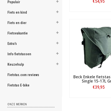
.
€54,95
Populair
Bestellen
Fiets en kind
Fiets en dier
.
.
.
Fietsvakantie
.
.
Extra's
.
.
.
Info fietstassen
.
Keuzehulp
[email protected]
Fietstas.com reviews
Beck Enkele fietstas
Single 15-17L Gr
Fietstas E-bike
€39,95
Bestellen
ONZE MERKEN