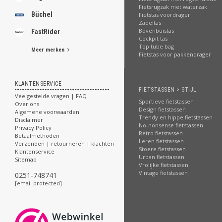
Fietsrugzak met waterzak
Büchel
Fietstas voordrager
Zadeltas
Bovenbuistas
FastRider
Cockpit tas
Top tube bag
Meer merken
Fietstas voor pakkendrager
KLANTENSERVICE
FIETSTASSEN > STIJL
Veelgestelde vragen | FAQ
Sportieve fietstassen
Over ons
Design fietstassen
Algemene voorwaarden
Trendy en hippe fietstassen
Disclaimer
No-nonsense fietstassen
Privacy Policy
Retro fietstassen
Betaalmethoden
Leren fietstassen
Verzenden | retourneren | klachten
Stoere fietstassen
Klantenservice
Urban fietstassen
Sitemap
Vrolijke fietstassen
Vintage fietstassen
0251-748741
[email protected]