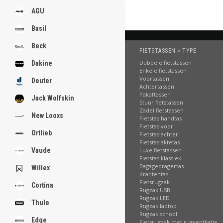
AGU
Basil
Beck
FIETSTASSEN > TYPE
Dubbele fietstassen
Dakine
Enkele fietstassen
Voortassen
Deuter
Achtertassen
Pakaftassen
Jack Wolfskin
Stuur fietstassen
Zadel fietstassen
New Looxs
Fietstas handtas
Fietstas voor
Ortlieb
Fietstas achter
Fietstas aktetas
Vaude
Luxe fietstassen
Fietstas klassiek
Bagagedragertas
Willex
Krantentas
Fietsrugzak
Cortina
Rugzak USB
Rugzak LED
Thule
Rugzak laptop
Rugzak school
Edge
Fietsrugzak met rugventilatie