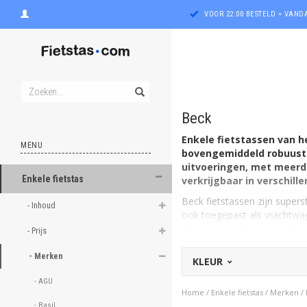
VOOR 22:00 BESTELD = VAN
Beck
Enkele fietstassen van 
MENU
bovengemiddeld robuust 
uitvoeringen, met meerd
Enkele fietstas
verkrijgbaar in verschille
ghost
Beck fietstassen zijn supers
- Inhoud 
ook toegepast als vrachtwa
ghost
daarmee goed voor een lange
- Prijs 
Fietstas.com te koop in haas
ghost
- Merken 
KLEUR
Beck enkele fietstass
ghost
- AGU 
Op deze pagina's staan de B
Home
/
Enkele fietstas
/
Merken
/
zien? Op onze
Beck merken
- Basil 