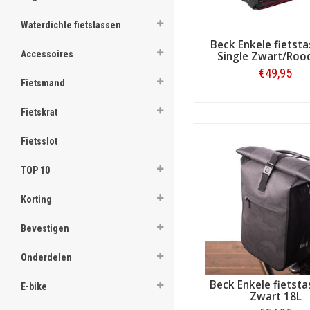
ghost
Waterdichte fietstassen
Beck Enkele fietsta
Accessoires
Single Zwart/Roo
€49,95
Fietsmand
.
Bestellen
Fietskrat
.
Fietsslot
.
.
TOP 10
.
Korting
.
Bevestigen
.
Onderdelen
.
Beck Enkele fietsta
E-bike
.
Zwart 18L