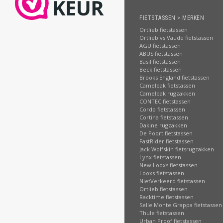
FIETSTASSEN > MERKEN
Ortlieb fietstassen
Ortlieb vs Vaude fietstassen
AGU fietstassen
ABUS fietstassen
Basil fietstassen
Beck fietstassen
Brooks England fietstassen
Camelbak fietstassen
Camelbak rugzakken
CONTEC fietstassen
Cordo fietstassen
Cortina fietstassen
Dakine rugzakken
De Poort fietstassen
FastRider fietstassen
Jack Wolfskin fietsrugzakken
Lynx fietstassen
New Looxs fietstassen
Looxs fietstassen
NietVerkeerd fietstassen
Ortlieb fietstassen
Racktime fietstassen
Selle Monte Grappa fietstassen
Thule fietstassen
Urban Proof fietstassen