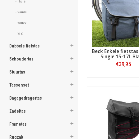
- Thule 
ghost
- Vaude 
ghost
- Willex 
ghost
- XLC 
ghost
Dubbele fietstas
Beck Enkele fietstas
Single 15-17L B
ghost
Schoudertas
€39,95
ghost
Stuurtas
Bestellen
ghost
Tassenset
ghost
Bagagedragertas
ghost
Zadeltas
ghost
Frametas
ghost
Rugzak