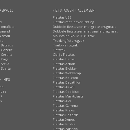
VERVOLG
FIETSTASSEN > ALGEMEEN
Fietstas USB
nd
Fietstas met ledverlichting
 omafiets
Dubbele fietstassen met grote brugmaat
tsmand
Dubbele fietstassen met smalle brugmaat
a small
Mountainbike/ MTB rugzak
rs
Trekkingfiets rugzak
 Batavus
Trailbike rugzak
 Gazelle
Fietszak
 Cortina
Clarijs Fietstas
 Koga
Fietstas Hema
Stella
Fietstas Action
 Sparta
Fietstas Blokker
Fietstas Wehkamp
Fietstas Bol.com
> INFO
Fietstas Decathlon
ten
Fietstas ANWB
hoes
Fietstas Coolblue
rs
Fietstas Marktplaats
rs
Fietstas Aldi
Fietstas Gamma
Fietstas Praxis
Fietstas Halfords
Fietstas Xenos
Fietstas Profile
Fietstas Zalando