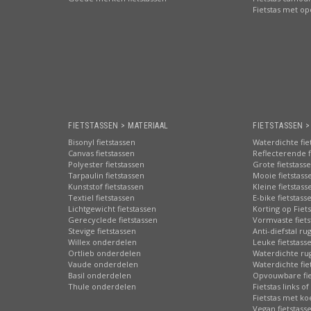
Fietstas met o
FIETSTASSEN > MATERIAAL
FIETSTASSEN 
Bisonyl fietstassen
Waterdichte fie
Canvas fietstassen
Reflecterende f
Polyester fietstassen
Grote fietstass
Tarpaulin fietstassen
Mooie fietstass
Kunststof fietstassen
Kleine fietstass
Textiel fietstassen
E-bike fietstass
Lichtgewicht fietstassen
Korting op Fiet
Gerecyclede fietstassen
Vormvaste fiets
Stevige fietstassen
Anti-diefstal ru
Willex onderdelen
Leuke fietstass
Ortlieb onderdelen
Waterdichte ru
Vaude onderdelen
Waterdichte fie
Basil onderdelen
Opvouwbare fie
Thule onderdelen
Fietstas links of
Fietstas met ko
Vegan fietstass