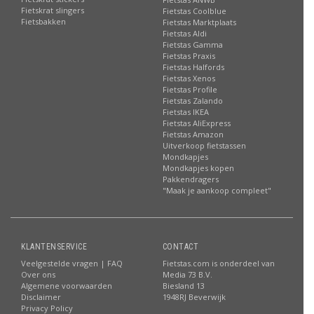
Fietskrat slingers
Fietstas Coolblue
Fietsbakken
Fietstas Marktplaats
Fietstas Aldi
Fietstas Gamma
Fietstas Praxis
Fietstas Halfords
Fietstas Xenos
Fietstas Profile
Fietstas Zalando
Fietstas IKEA
Fietstas AliExpress
Fietstas Amazon
Uitverkoop fietstassen
Mondkapjes
Mondkapjes kopen
Pakkendragers
"Maak je aankoop compleet"
KLANTENSERVICE
CONTACT
Veelgestelde vragen | FAQ
Fietstas.com is onderdeel van
Over ons
Media 73 B.V.
Algemene voorwaarden
Biesland 13
Disclaimer
1948RJ Beverwijk
Privacy Policy