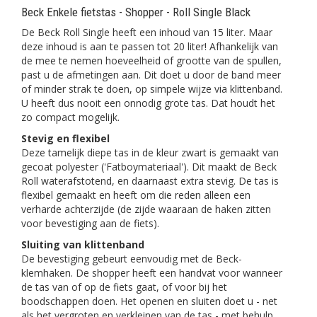
Beck Enkele fietstas - Shopper - Roll Single Black
De Beck Roll Single heeft een inhoud van 15 liter. Maar
deze inhoud is aan te passen tot 20 liter! Afhankelijk van
de mee te nemen hoeveelheid of grootte van de spullen,
past u de afmetingen aan. Dit doet u door de band meer
of minder strak te doen, op simpele wijze via klittenband.
U heeft dus nooit een onnodig grote tas. Dat houdt het
zo compact mogelijk.
Stevig en flexibel
Deze tamelijk diepe tas in de kleur zwart is gemaakt van
gecoat polyester ('Fatboymateriaal'). Dit maakt de Beck
Roll waterafstotend, en daarnaast extra stevig. De tas is
flexibel gemaakt en heeft om die reden alleen een
verharde achterzijde (de zijde waaraan de haken zitten
voor bevestiging aan de fiets).
Sluiting van klittenband
De bevestiging gebeurt eenvoudig met de Beck-
klemhaken. De shopper heeft een handvat voor wanneer
de tas van of op de fiets gaat, of voor bij het
boodschappen doen. Het openen en sluiten doet u - net
als het vergroten en verkleinen van de tas - met behulp