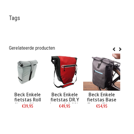
Tags
Gerelateerde producten
TV
Beck Enkele
Beck Enkele
Beck Enkele
ime
fietstas Roll
fietstas DR.Y
fietstas Base
Single Silver
Large 2.0 23L
Zwart/Blauw
€39,95
€49,95
€54,95
Matzwart/rood
18L
Informatie
Informatie
Informatie