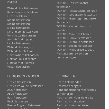
OVERIG
TOP 10 | Best verkochte
fietstassen
Waterdichte fietstassen
TOP 10 | Fietstas aanbiedingen
Reflecterende fietstassen
TOP 10 | Goedkope fietstassen
Grote fietstassen
TOP 10 | Hoge segment beste
Mooie fietstassen
fietstassen
Kleine fietstassen
TOP 10 | Verhouding prijs-
E-bike fietstassen
kwaliteit
Korting op Fietstas.com
TOP 10 | Mooie fietstassen
Vormvaste fietstassen
TOP 10 | E-bike fietstassen
Anti-diefstal rugzak
TOP 10 | Dubbele fietstassen
Leuke fietstassen
TOP 10 | Enkele fietstassen
Waterdichte rugzak
TOP 10 | Moederdag cadeau
Waterdichte fietstas
Fietstas.com reviews en
Opvouwbare fietstassen
beoordelingen
Fietstas links of rechts
Fietstas met koelvak
Vegan fietstassen
FIETSTASSEN > MERKEN
FIETSMANDEN
Ortlieb fietstassen
Grote fietsmanden
Ortlieb vs Vaude fietstassen
Fietsmand slingers
AGU fietstassen
Hondenfietsmand met fietstas
ABUS fietstassen
combineren
Basil fietstassen
Fietsmanden voor de e-bike
Beck fietstassen
Fietsmand met deksel
Brooks England fietstassen
Fietsmand voor achterop