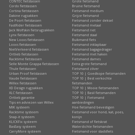
CONTEC fietstassen
Grote fietsmand
Cordo fietstassen
Bruine fietsmand
Cortina fietstassen
Fietsmand medium
Dakine rugzakken
Grijze fietsmand
De Poort fietstassen
Fietsmand zonder deksel
FastRider fietstassen
Fietsmand metaal
Jack Wolfskin fietsrugzakken
Fietsmand riet
Lynx fietstassen
Fietsmand staal
New Looxs fietstassen
Buikmand fiets
Looxs fietstassen
Fietsmand inklapbaar
NietVerkeerd fietstassen
Fietsmand bagagedrager
Ortlieb fietstassen
Fietsmand met haken
Racktime fietstassen
Fietsmand dames
Selle Monte Grappa fietstassen
Extra grote fietsmand
Thule fietstassen
Fietsmand zilver
Urban Proof fietstassen
TOP 10 | Goedkope fietsmanden
Vaude fietstassen
TOP 10 | Best verkochte
Willex fietstassen
fietsmanden
XD Design rugzakken
TOP 10 | Mooie fietsmanden
XLC fietstassen
TOP 10 | Basil fietsmanden
Ortlieb garantie
TOP 10 | Fietsmand
Tips en adviezen van Willex
aanbiedingen
MIK systeem
Hoe fietsmand bevestigen
Racktime systeem
Fietsmand voor hond, kat, poes,
Snap-it systeem
konijn
KLICKFix systeem
Fietsmand of fietskrat
BasEasy systeem
Waterdichte fietsmanden
CarryMore systeem
Fietsmand voor stadsfiets