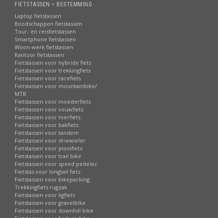
FIETSTASSEN > BESTEMMING
Laptop fietstassen
Boodschappen fietstassen
Tour- en reisfietstassen
Smartphone fietstassen
Woon-werk fietstassen
Kantoor fietstassen
Fietstassen voor hybride fiets
Fietstassen voor trekkingfiets
Fietstassen voor racefiets
Fietstassen voor mountainbike/
MTB
Fietstassen voor moederfiets
Fietstassen voor vouwfiets
Fietstassen voor toerfiets
Fietstassen voor bakfiets
Fietstassen voor tandem
Fietstassen voor driewieler
Fietstassen voor plooifiets
Fietstassen voor trail bike
Fietstassen voor speed pedelec
Fietstas voor longtail fiets
Fietstassen voor bikepacking
Trekkingfiets rugzak
Fietstassen voor ligfiets
Fietstassen voor gravelbike
Fietstassen voor downhill bike