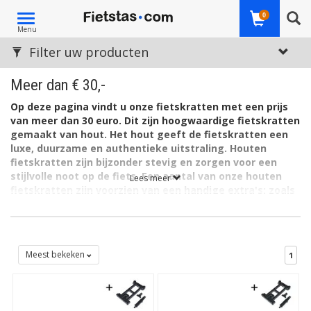
Toggle
0
Menu
navigation
Filter uw producten
Meer dan € 30,-
Op deze pagina vindt u onze fietskratten met een prijs
van meer dan 30 euro. Dit zijn hoogwaardige fietskratten
gemaakt van hout. Het hout geeft de fietskratten een
luxe, duurzame en authentieke uitstraling. Houten
fietskratten zijn bijzonder stevig en zorgen voor een
stijlvolle noot op de fiets. Een aantal van onze houten
Lees meer
fietskratten zijn voorzien van een handige extra's; zoals
een beker- of parapluhouder.
Een fraai fietskrat kopen? Van hout? Zo'n fietsaccessoire
gemaakt van natuurlijk materiaal is niet alleen heel mooi, maar
geeft de eigenaar / gebruiker ervan een goed gevoel!
Meest bekeken
1
Mooie & duurzame fietskratten van hout
Er is in ons assortiment altijd iets te kiezen; voor elke prijs,