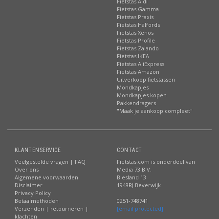
Fietstas Aldi
Fietstas Gamma
Fietstas Praxis
Fietstas Halfords
Fietstas Xenos
Fietstas Profile
Fietstas Zalando
Fietstas IKEA
Fietstas AliExpress
Fietstas Amazon
Uitverkoop fietstassen
Mondkapjes
Mondkapjes kopen
Pakkendragers
"Maak je aankoop compleet"
KLANTENSERVICE
CONTACT
Veelgestelde vragen | FAQ
Fietstas.com is onderdeel van
Over ons
Media 73 B.V.
Algemene voorwaarden
Biesland 13
Disclaimer
1948RJ Beverwijk
Privacy Policy
Betaalmethoden
0251-748741
Verzenden | retourneren |
[email protected]
klachten