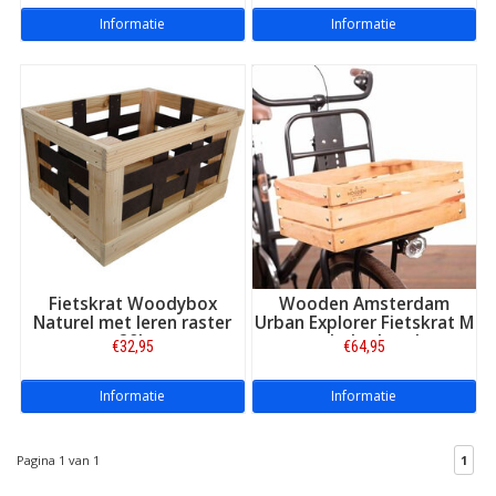
Informatie
Informatie
Fietskrat Woodybox
Wooden Amsterdam
Naturel met leren raster
Urban Explorer Fietskrat M
20L
met bekerhouder
€32,95
€64,95
Informatie
Informatie
Pagina 1 van 1
1