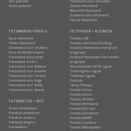
AVS systeem
Fietsmand voor schooltas
Atran systeem
Zwarte fietsmand
Naturelle fietsmand
Donkerbruine fietsmand
Paarse fietsmand
FIETSMANDEN VERVOLG
FIETSTASSEN > ALGEMEEN
Roze fietsmand
Fietstas USB
Plastic fietsmand
Fietstas met ledverlichting
Fietsmand voor omafiets
Dubbele fietstassen met grote
Roze kinderfietsmand
brugmaat
Fietsmand extra small
Dubbele fietstassen met smalle
Fietsmand covers
brugmaat
Fietsmand voor Batavus
Mountainbike/ MTB rugzak
Fietsmand voor Gazelle
Trekkingfiets rugzak
Fietsmand voor Cortina
Trailbike rugzak
Fietsmand voor Koga
Fietszak
Fietsmand voor Stella
Clarijs Fietstas
Fietsmand voor Sparta
Fietstas Hema
Fietstas Action
Fietstas Blokker
FIETSKRATTEN > INFO
Fietstas Wehkamp
Grote fietskratten
Fietstas Bol.com
Fietskrat afdekhoes
Fietstas Decathlon
Fietskrat stickers
Fietstas ANWB
Fietskrat slingers
Fietstas Coolblue
Fietsbakken
Fietstas Marktplaats