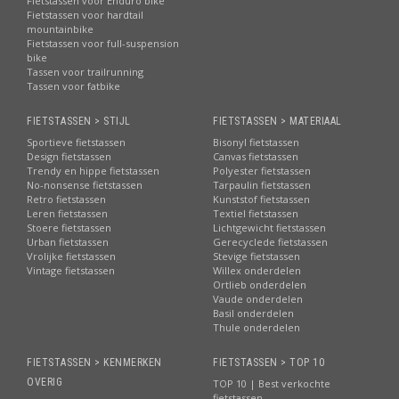
Fietstassen voor Enduro bike
Fietstassen voor hardtail
mountainbike
Fietstassen voor full-suspension
bike
Tassen voor trailrunning
Tassen voor fatbike
FIETSTASSEN > STIJL
FIETSTASSEN > MATERIAAL
Sportieve fietstassen
Bisonyl fietstassen
Design fietstassen
Canvas fietstassen
Trendy en hippe fietstassen
Polyester fietstassen
No-nonsense fietstassen
Tarpaulin fietstassen
Retro fietstassen
Kunststof fietstassen
Leren fietstassen
Textiel fietstassen
Stoere fietstassen
Lichtgewicht fietstassen
Urban fietstassen
Gerecyclede fietstassen
Vrolijke fietstassen
Stevige fietstassen
Vintage fietstassen
Willex onderdelen
Ortlieb onderdelen
Vaude onderdelen
Basil onderdelen
Thule onderdelen
FIETSTASSEN > KENMERKEN
FIETSTASSEN > TOP 10
OVERIG
TOP 10 | Best verkochte
fietstassen