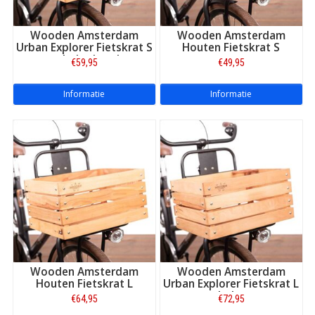
Wooden Amsterdam
Wooden Amsterdam
Urban Explorer Fietskrat S
Houten Fietskrat S
met bekerhouder
€59,95
€49,95
Informatie
Informatie
Wooden Amsterdam
Wooden Amsterdam
Houten Fietskrat L
Urban Explorer Fietskrat L
met beker- en
€64,95
€72,95
parapluhouder