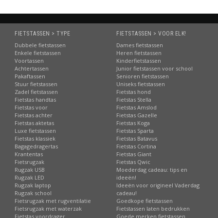
FIETSTASSEN > TYPE
FIETSTASSEN > VOOR ELK!
Dubbele fietstassen
Dames fietstassen
Enkele fietstassen
Heren fietstassen
Voortassen
Kinderfietstassen
Achtertassen
Junior fietstassen voor school
Pakaftassen
Senioren fietstassen
Stuur fietstassen
Uniseks fietstassen
Zadel fietstassen
Fietstas hond
Fietstas handtas
Fietstas Stella
Fietstas voor
Fietstas Amslod
Fietstas achter
Fietstas Gazelle
Fietstas aktetas
Fietstas Koga
Luxe fietstassen
Fietstas Sparta
Fietstas klassiek
Fietstas Batavus
Bagagedragertas
Fietstas Cortina
Krantentas
Fietstas Giant
Fietsrugzak
Fietstas Qwic
Rugzak USB
Moederdag cadeau: tips en
Rugzak LED
ideeën!
Rugzak laptop
Ideeën voor origineel Vaderdag
Rugzak school
cadeau!
Fietsrugzak met rugventilatie
Goedkope fietstassen
Fietsrugzak met waterzak
Fietstassen laten bedrukken
Fietstas voordrager
Goede merken fietstassen