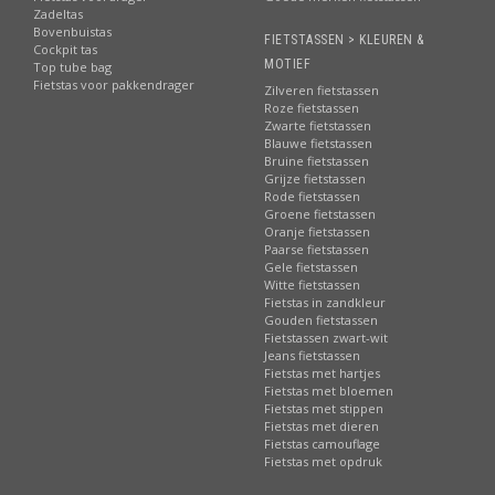
Zadeltas
Bovenbuistas
FIETSTASSEN > KLEUREN &
Cockpit tas
MOTIEF
Top tube bag
Fietstas voor pakkendrager
Zilveren fietstassen
Roze fietstassen
Zwarte fietstassen
Blauwe fietstassen
Bruine fietstassen
Grijze fietstassen
Rode fietstassen
Groene fietstassen
Oranje fietstassen
Paarse fietstassen
Gele fietstassen
Witte fietstassen
Fietstas in zandkleur
Gouden fietstassen
Fietstassen zwart-wit
Jeans fietstassen
Fietstas met hartjes
Fietstas met bloemen
Fietstas met stippen
Fietstas met dieren
Fietstas camouflage
Fietstas met opdruk