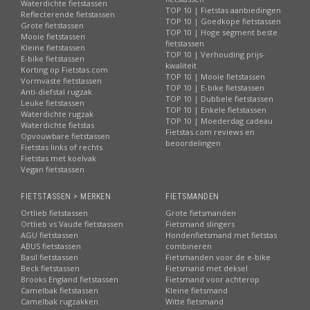
Waterdichte fietstassen
TOP 10 | Fietstas aanbiedingen
Reflecterende fietstassen
TOP 10 | Goedkope fietstassen
Grote fietstassen
TOP 10 | Hoge segment beste
Mooie fietstassen
fietstassen
Kleine fietstassen
TOP 10 | Verhouding prijs-
E-bike fietstassen
kwaliteit
Korting op Fietstas.com
TOP 10 | Mooie fietstassen
Vormvaste fietstassen
TOP 10 | E-bike fietstassen
Anti-diefstal rugzak
TOP 10 | Dubbele fietstassen
Leuke fietstassen
TOP 10 | Enkele fietstassen
Waterdichte rugzak
TOP 10 | Moederdag cadeau
Waterdichte fietstas
Fietstas.com reviews en
Opvouwbare fietstassen
beoordelingen
Fietstas links of rechts
Fietstas met koelvak
Vegan fietstassen
FIETSTASSEN > MERKEN
FIETSMANDEN
Ortlieb fietstassen
Grote fietsmanden
Ortlieb vs Vaude fietstassen
Fietsmand slingers
AGU fietstassen
Hondenfietsmand met fietstas
ABUS fietstassen
combineren
Basil fietstassen
Fietsmanden voor de e-bike
Beck fietstassen
Fietsmand met deksel
Brooks England fietstassen
Fietsmand voor achterop
Camelbak fietstassen
Kleine fietsmand
Camelbak rugzakken
Witte fietsmand