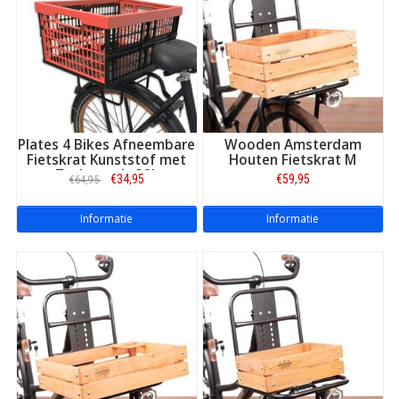
Plates 4 Bikes Afneembare
Wooden Amsterdam
Fietskrat Kunststof met
Houten Fietskrat M
Tasbeugels 32L
€34,95
€59,95
€64,95
Rood/Zwart
Informatie
Informatie