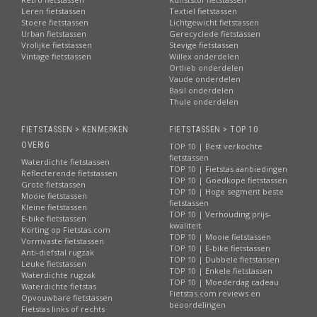
Leren fietstassen
Textiel fietstassen
Stoere fietstassen
Lichtgewicht fietstassen
Urban fietstassen
Gerecyclede fietstassen
Vrolijke fietstassen
Stevige fietstassen
Vintage fietstassen
Willex onderdelen
Ortlieb onderdelen
Vaude onderdelen
Basil onderdelen
Thule onderdelen
FIETSTASSEN > KENMERKEN
FIETSTASSEN > TOP 10
OVERIG
TOP 10 | Best verkochte
fietstassen
Waterdichte fietstassen
TOP 10 | Fietstas aanbiedingen
Reflecterende fietstassen
TOP 10 | Goedkope fietstassen
Grote fietstassen
TOP 10 | Hoge segment beste
Mooie fietstassen
fietstassen
Kleine fietstassen
TOP 10 | Verhouding prijs-
E-bike fietstassen
kwaliteit
Korting op Fietstas.com
TOP 10 | Mooie fietstassen
Vormvaste fietstassen
TOP 10 | E-bike fietstassen
Anti-diefstal rugzak
TOP 10 | Dubbele fietstassen
Leuke fietstassen
TOP 10 | Enkele fietstassen
Waterdichte rugzak
TOP 10 | Moederdag cadeau
Waterdichte fietstas
Fietstas.com reviews en
Opvouwbare fietstassen
beoordelingen
Fietstas links of rechts