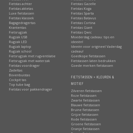
Fietstas achter
Fietstas Gazelle
Fietstas aktetas
Fietstas Koga
Luxe fietstassen
Fietstas Sparta
Fietstas klassiek
Fietstas Batavus
Bagagedragertas
Fietstas Cortina
Krantentas
Fietstas Giant
Fietsrugzak
Fietstas Qwic
Rugzak USB
Moederdag cadeau: tips en
Rugzak LED
ideeën!
Rugzak laptop
Ideeën voor origineel Vaderdag
Rugzak school
cadeau!
Fietsrugzak met rugventilatie
Goedkope fietstassen
Fietsrugzak met waterzak
Fietstassen laten bedrukken
Fietstas voordrager
Goede merken fietstassen
Zadeltas
Bovenbuistas
FIETSTASSEN > KLEUREN &
Cockpit tas
MOTIEF
Top tube bag
Fietstas voor pakkendrager
Zilveren fietstassen
Roze fietstassen
Zwarte fietstassen
Blauwe fietstassen
Bruine fietstassen
Grijze fietstassen
Rode fietstassen
Groene fietstassen
Oranje fietstassen