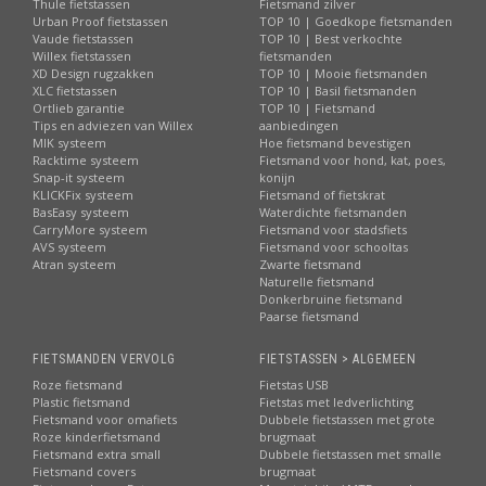
Thule fietstassen
Fietsmand zilver
Urban Proof fietstassen
TOP 10 | Goedkope fietsmanden
Vaude fietstassen
TOP 10 | Best verkochte
Willex fietstassen
fietsmanden
XD Design rugzakken
TOP 10 | Mooie fietsmanden
XLC fietstassen
TOP 10 | Basil fietsmanden
Ortlieb garantie
TOP 10 | Fietsmand
Tips en adviezen van Willex
aanbiedingen
MIK systeem
Hoe fietsmand bevestigen
Racktime systeem
Fietsmand voor hond, kat, poes,
Snap-it systeem
konijn
KLICKFix systeem
Fietsmand of fietskrat
BasEasy systeem
Waterdichte fietsmanden
CarryMore systeem
Fietsmand voor stadsfiets
AVS systeem
Fietsmand voor schooltas
Atran systeem
Zwarte fietsmand
Naturelle fietsmand
Donkerbruine fietsmand
Paarse fietsmand
FIETSMANDEN VERVOLG
FIETSTASSEN > ALGEMEEN
Roze fietsmand
Fietstas USB
Plastic fietsmand
Fietstas met ledverlichting
Fietsmand voor omafiets
Dubbele fietstassen met grote
Roze kinderfietsmand
brugmaat
Fietsmand extra small
Dubbele fietstassen met smalle
Fietsmand covers
brugmaat