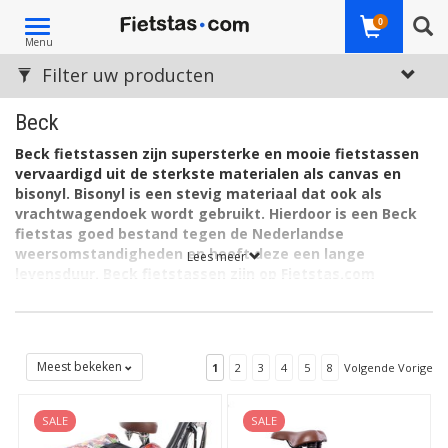
Toggle
0
Menu
navigation
Filter uw producten
Beck
Beck fietstassen zijn supersterke en mooie fietstassen
vervaardigd uit de sterkste materialen als canvas en
bisonyl. Bisonyl is een stevig materiaal dat ook als
vrachtwagendoek wordt gebruikt. Hierdoor is een Beck
fietstas goed bestand tegen de Nederlandse
weersomstandigheden en heeft deze een lange
Lees meer
levensduur. Beck fietstassen zijn op Fietstas.com
(Nederlands bekendste fietstassenshop) verkrijgbaar in
verschillende hippe kleuren, prints en modellen. Hierdoor
is er altijd een Beck die bij u past!
Meest bekeken
1
2
3
4
5
8
Volgende Vorige
De Beck fietstassen zijn er in
verschillende modellen
, zoals
bijvoorbeeld deze:
SALE
SALE
Beck fietstas | Beck Classic
De Beck Classic is het standaardmodel van de Beck Fietstassen.