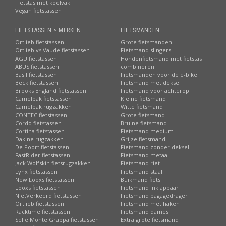
Fietstas met koelvak
Vegan fietstassen
FIETSTASSEN > MERKEN
FIETSMANDEN
Ortlieb fietstassen
Grote fietsmanden
Ortlieb vs Vaude fietstassen
Fietsmand slingers
AGU fietstassen
Hondenfietsmand met fietstas
ABUS fietstassen
combineren
Basil fietstassen
Fietsmanden voor de e-bike
Beck fietstassen
Fietsmand met deksel
Brooks England fietstassen
Fietsmand voor achterop
Camelbak fietstassen
Kleine fietsmand
Camelbak rugzakken
Witte fietsmand
CONTEC fietstassen
Grote fietsmand
Cordo fietstassen
Bruine fietsmand
Cortina fietstassen
Fietsmand medium
Dakine rugzakken
Grijze fietsmand
De Poort fietstassen
Fietsmand zonder deksel
FastRider fietstassen
Fietsmand metaal
Jack Wolfskin fietsrugzakken
Fietsmand riet
Lynx fietstassen
Fietsmand staal
New Looxs fietstassen
Buikmand fiets
Looxs fietstassen
Fietsmand inklapbaar
NietVerkeerd fietstassen
Fietsmand bagagedrager
Ortlieb fietstassen
Fietsmand met haken
Racktime fietstassen
Fietsmand dames
Selle Monte Grappa fietstassen
Extra grote fietsmand