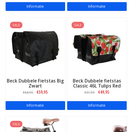
inhoud van 30 liter.
Informatie
Informatie
Beck Simple
Op zoek naar een eenvoudige, sterke fietstas? De Simple is een
mooie fietstas zonder poespas. Verkrijgbaar in verschillende
SALE
SALE
kleuren en met een inhoud van 46 liter.
Beck Dubbele Fietstas Big
Beck Dubbele fietstas
Zwart
Classic 46L Tulips Red
€59,95
€49,95
€64,95
€57,95
Informatie
Informatie
SALE
Super Simple