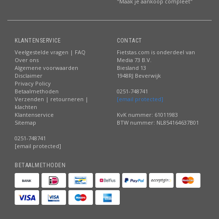
"Maak je aankoop compleet"
KLANTENSERVICE
CONTACT
Veelgestelde vragen | FAQ
Fietstas.com is onderdeel van
Over ons
Media 73 B.V.
Algemene voorwaarden
Biesland 13
Disclaimer
1948RJ Beverwijk
Privacy Policy
Betaalmethoden
0251-748741
Verzenden | retourneren |
[email protected]
klachten
Klantenservice
KvK nummer: 61011983
Sitemap
BTW nummer: NL854164637B01
0251-748741
[email protected]
BETAALMETHODEN