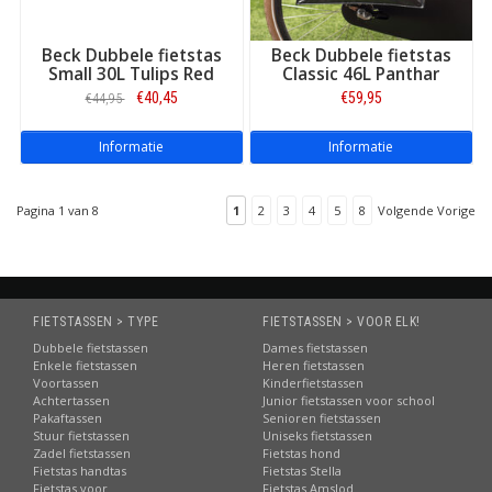
Beck Dubbele fietstas
Beck Dubbele fietstas
Small 30L Tulips Red
Classic 46L Panthar
€40,45
€59,95
€44,95
Informatie
Informatie
Pagina 1 van 8
1
2
3
4
5
8
Volgende Vorige
FIETSTASSEN > TYPE
FIETSTASSEN > VOOR ELK!
Dubbele fietstassen
Dames fietstassen
Enkele fietstassen
Heren fietstassen
Voortassen
Kinderfietstassen
Achtertassen
Junior fietstassen voor school
Pakaftassen
Senioren fietstassen
Stuur fietstassen
Uniseks fietstassen
Zadel fietstassen
Fietstas hond
Fietstas handtas
Fietstas Stella
Fietstas voor
Fietstas Amslod