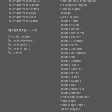
Fietsmand voor Batavus
Mountainbike/ MTB rugzak
Fietsmand voor Gazelle
Trekkingfiets rugzak
Fietsmand voor Cortina
Trailbike rugzak
Fietsmand voor Koga
Fietszak
Fietsmand voor Stella
Clarijs Fietstas
Fietsmand voor Sparta
Fietstas Hema
Fietstas Action
Fietstas Blokker
FIETSKRATTEN > INFO
Fietstas Wehkamp
Grote fietskratten
Fietstas Bol.com
Fietskrat afdekhoes
Fietstas Decathlon
Fietskrat stickers
Fietstas ANWB
Fietskrat slingers
Fietstas Coolblue
Fietsbakken
Fietstas Marktplaats
Fietstas Aldi
Fietstas Gamma
Fietstas Praxis
Fietstas Halfords
Fietstas Xenos
Fietstas Profile
Fietstas Zalando
Fietstas IKEA
Fietstas AliExpress
Fietstas Amazon
Uitverkoop fietstassen
Mondkapjes
Mondkapjes kopen
Pakkendragers