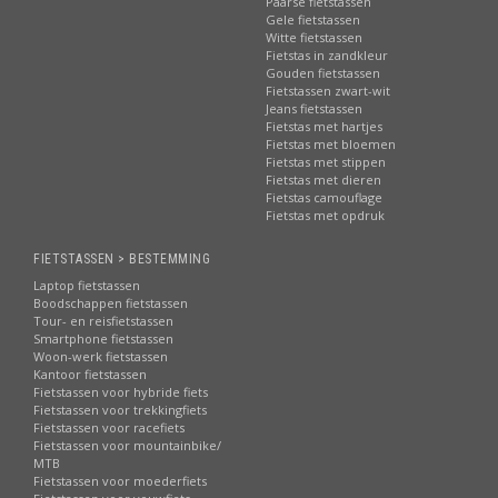
Paarse fietstassen
Gele fietstassen
Witte fietstassen
Fietstas in zandkleur
Gouden fietstassen
Fietstassen zwart-wit
Jeans fietstassen
Fietstas met hartjes
Fietstas met bloemen
Fietstas met stippen
Fietstas met dieren
Fietstas camouflage
Fietstas met opdruk
FIETSTASSEN > BESTEMMING
Laptop fietstassen
Boodschappen fietstassen
Tour- en reisfietstassen
Smartphone fietstassen
Woon-werk fietstassen
Kantoor fietstassen
Fietstassen voor hybride fiets
Fietstassen voor trekkingfiets
Fietstassen voor racefiets
Fietstassen voor mountainbike/
MTB
Fietstassen voor moederfiets