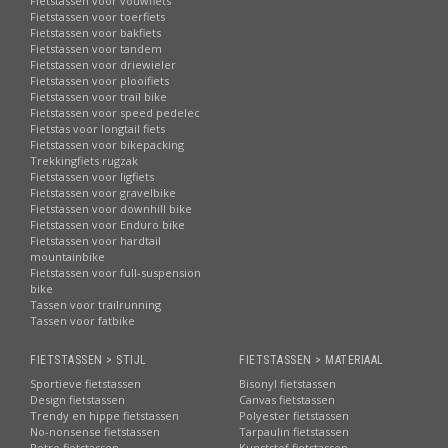
Fietstassen voor vouwfiets
Fietstassen voor toerfiets
Fietstassen voor bakfiets
Fietstassen voor tandem
Fietstassen voor driewieler
Fietstassen voor plooifiets
Fietstassen voor trail bike
Fietstassen voor speed pedelec
Fietstas voor longtail fiets
Fietstassen voor bikepacking
Trekkingfiets rugzak
Fietstassen voor ligfiets
Fietstassen voor gravelbike
Fietstassen voor downhill bike
Fietstassen voor Enduro bike
Fietstassen voor hardtail
mountainbike
Fietstassen voor full-suspension
bike
Tassen voor trailrunning
Tassen voor fatbike
FIETSTASSEN > STIJL
FIETSTASSEN > MATERIAAL
Sportieve fietstassen
Bisonyl fietstassen
Design fietstassen
Canvas fietstassen
Trendy en hippe fietstassen
Polyester fietstassen
No-nonsense fietstassen
Tarpaulin fietstassen
Retro fietstassen
Kunststof fietstassen