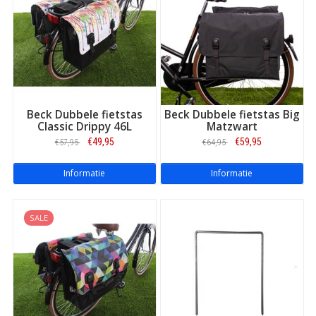
Dit model is een dubbele fietstas en heeft een inhoud van 45
liter. De Beck Classic is verkrijgbaar in heel veel verschillende
prints en kleuren.
Beck Dubbele fietstas
Beck Dubbele fietstas Big
Classic Drippy 46L
Matzwart
€49,95
€59,95
€57,95
€64,95
Informatie
Informatie
SALE