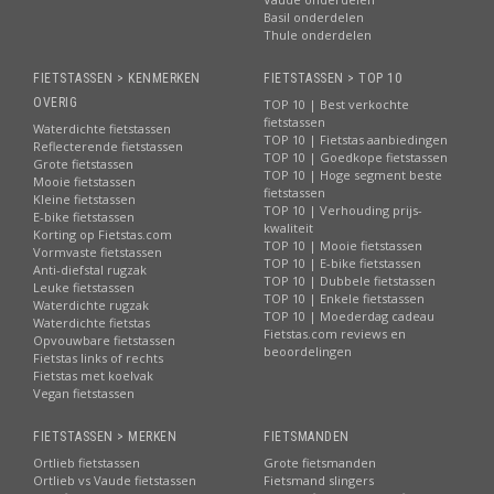
Basil onderdelen
Thule onderdelen
FIETSTASSEN > KENMERKEN
FIETSTASSEN > TOP 10
OVERIG
TOP 10 | Best verkochte
fietstassen
Waterdichte fietstassen
TOP 10 | Fietstas aanbiedingen
Reflecterende fietstassen
TOP 10 | Goedkope fietstassen
Grote fietstassen
TOP 10 | Hoge segment beste
Mooie fietstassen
fietstassen
Kleine fietstassen
TOP 10 | Verhouding prijs-
E-bike fietstassen
kwaliteit
Korting op Fietstas.com
TOP 10 | Mooie fietstassen
Vormvaste fietstassen
TOP 10 | E-bike fietstassen
Anti-diefstal rugzak
TOP 10 | Dubbele fietstassen
Leuke fietstassen
TOP 10 | Enkele fietstassen
Waterdichte rugzak
TOP 10 | Moederdag cadeau
Waterdichte fietstas
Fietstas.com reviews en
Opvouwbare fietstassen
beoordelingen
Fietstas links of rechts
Fietstas met koelvak
Vegan fietstassen
FIETSTASSEN > MERKEN
FIETSMANDEN
Ortlieb fietstassen
Grote fietsmanden
Ortlieb vs Vaude fietstassen
Fietsmand slingers