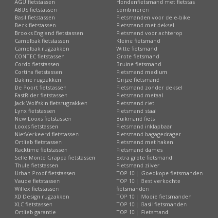
AGU fietstassen
Hondenfietsmand met fietstas
ABUS fietstassen
combineren
Basil fietstassen
Fietsmanden voor de e-bike
Beck fietstassen
Fietsmand met deksel
Brooks England fietstassen
Fietsmand voor achterop
Camelbak fietstassen
Kleine fietsmand
Camelbak rugzakken
Witte fietsmand
CONTEC fietstassen
Grote fietsmand
Cordo fietstassen
Bruine fietsmand
Cortina fietstassen
Fietsmand medium
Dakine rugzakken
Grijze fietsmand
De Poort fietstassen
Fietsmand zonder deksel
FastRider fietstassen
Fietsmand metaal
Jack Wolfskin fietsrugzakken
Fietsmand riet
Lynx fietstassen
Fietsmand staal
New Looxs fietstassen
Buikmand fiets
Looxs fietstassen
Fietsmand inklapbaar
NietVerkeerd fietstassen
Fietsmand bagagedrager
Ortlieb fietstassen
Fietsmand met haken
Racktime fietstassen
Fietsmand dames
Selle Monte Grappa fietstassen
Extra grote fietsmand
Thule fietstassen
Fietsmand zilver
Urban Proof fietstassen
TOP 10 | Goedkope fietsmanden
Vaude fietstassen
TOP 10 | Best verkochte
Willex fietstassen
fietsmanden
XD Design rugzakken
TOP 10 | Mooie fietsmanden
XLC fietstassen
TOP 10 | Basil fietsmanden
Ortlieb garantie
TOP 10 | Fietsmand