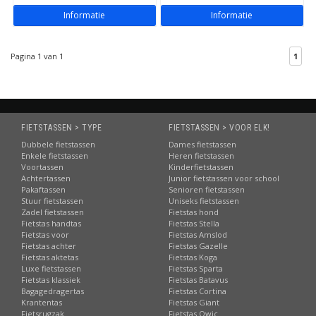
Informatie
Informatie
Pagina 1 van 1
1
FIETSTASSEN > TYPE
FIETSTASSEN > VOOR ELK!
Dubbele fietstassen
Dames fietstassen
Enkele fietstassen
Heren fietstassen
Voortassen
Kinderfietstassen
Achtertassen
Junior fietstassen voor school
Pakaftassen
Senioren fietstassen
Stuur fietstassen
Uniseks fietstassen
Zadel fietstassen
Fietstas hond
Fietstas handtas
Fietstas Stella
Fietstas voor
Fietstas Amslod
Fietstas achter
Fietstas Gazelle
Fietstas aktetas
Fietstas Koga
Luxe fietstassen
Fietstas Sparta
Fietstas klassiek
Fietstas Batavus
Bagagedragertas
Fietstas Cortina
Krantentas
Fietstas Giant
Fietsrugzak
Fietstas Qwic