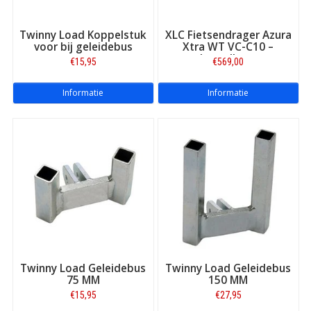
Twinny Load Koppelstuk
XLC Fietsendrager Azura
voor bij geleidebus
Xtra WT VC-C10 –
kantelbaar
€15,95
€569,00
Informatie
Informatie
Twinny Load Geleidebus
Twinny Load Geleidebus
75 MM
150 MM
€15,95
€27,95