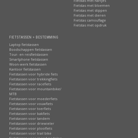
Fietstas met hartjes
Fietstas met bloemen
Fietstas met stippen
Fietstas met dieren
Fietstas camouflage
Fietstas met opdruk
FIETSTASSEN > BESTEMMING
Laptop fietstassen
Boodschappen fietstassen
Tour- en reisfietstassen
Smartphone fietstassen
Woon-werk fietstassen
Kantoor fietstassen
Fietstassen voor hybride fiets
Fietstassen voor trekkingfiets
Fietstassen voor racefiets
Fietstassen voor mountainbike/
MTB
Fietstassen voor moederfiets
Fietstassen voor vouwfiets
Fietstassen voor toerfiets
Fietstassen voor bakfiets
Fietstassen voor tandem
Fietstassen voor driewieler
Fietstassen voor plooifiets
Fietstassen voor trail bike