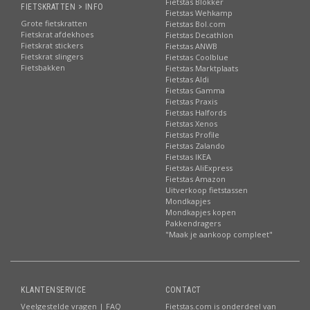
Fietstas Blokker
FIETSKRATTEN > INFO
Fietstas Wehkamp
Grote fietskratten
Fietstas Bol.com
Fietskrat afdekhoes
Fietstas Decathlon
Fietskrat stickers
Fietstas ANWB
Fietskrat slingers
Fietstas Coolblue
Fietsbakken
Fietstas Marktplaats
Fietstas Aldi
Fietstas Gamma
Fietstas Praxis
Fietstas Halfords
Fietstas Xenos
Fietstas Profile
Fietstas Zalando
Fietstas IKEA
Fietstas AliExpress
Fietstas Amazon
Uitverkoop fietstassen
Mondkapjes
Mondkapjes kopen
Pakkendragers
"Maak je aankoop compleet"
KLANTENSERVICE
CONTACT
Veelgestelde vragen | FAQ
Fietstas.com is onderdeel van