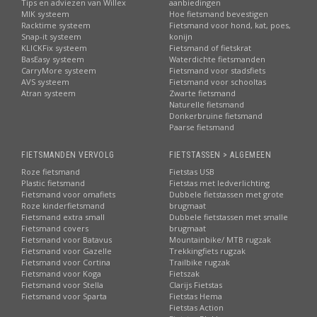
Tips en adviezen van Willex
aanbiedingen
MIK systeem
Hoe fietsmand bevestigen
Racktime systeem
Fietsmand voor hond, kat, poes,
Snap-it systeem
konijn
KLICKFix systeem
Fietsmand of fietskrat
BasEasy systeem
Waterdichte fietsmanden
CarryMore systeem
Fietsmand voor stadsfiets
AVS systeem
Fietsmand voor schooltas
Atran systeem
Zwarte fietsmand
Naturelle fietsmand
Donkerbruine fietsmand
Paarse fietsmand
FIETSMANDEN VERVOLG
FIETSTASSEN > ALGEMEEN
Roze fietsmand
Fietstas USB
Plastic fietsmand
Fietstas met ledverlichting
Fietsmand voor omafiets
Dubbele fietstassen met grote
Roze kinderfietsmand
brugmaat
Fietsmand extra small
Dubbele fietstassen met smalle
Fietsmand covers
brugmaat
Fietsmand voor Batavus
Mountainbike/ MTB rugzak
Fietsmand voor Gazelle
Trekkingfiets rugzak
Fietsmand voor Cortina
Trailbike rugzak
Fietsmand voor Koga
Fietszak
Fietsmand voor Stella
Clarijs Fietstas
Fietsmand voor Sparta
Fietstas Hema
Fietstas Action