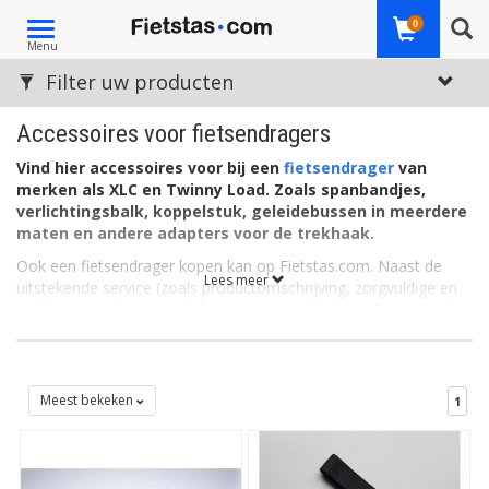
Toggle
0
Menu
navigation
Filter uw producten
Accessoires voor fietsendragers
Vind hier accessoires voor bij een
fietsendrager
van
merken als XLC en Twinny Load. Zoals spanbandjes,
verlichtingsbalk, koppelstuk, geleidebussen in meerdere
maten en andere adapters voor de trekhaak.
Ook een fietsendrager kopen kan op Fietstas.com. Naast de
Lees meer
uitstekende service (zoals productomschrijving, zorgvuldige en
snelle verzending) is ook de prijs zeer concurrerend. En u vindt
hier een fietsendrager voor elke toepassing. Voor aan de
trekhaak, voor bovenop de auto, voor één fiets, twee fietsen of
meerdere fietsen dan wel elektrische fietsen. Inklapbaar,
kantelbaar, met ledverlichting, het kan allemaal.
Meest bekeken
1
Accessoires voor fietsendragers
Zie hier ook onze accessoires voor de fietsendrager. Zoals de