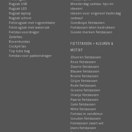
Rugzak USB
Moederdag cadeau: tips en
Rugzak LED
ideeën!
Rugzak laptop
Ideeën voor origineel Vaderdag
Rugzak school
cadeau!
Fietsrugzak met rugventilatie
Goedkope fietstassen
Fietsrugzak met waterzak
Fietstassen laten bedrukken
Fietstas voordrager
Goede merken fietstassen
Zadeltas
Bovenbuistas
FIETSTASSEN > KLEUREN &
Cockpit tas
MOTIEF
Top tube bag
Fietstas voor pakkendrager
Zilveren fietstassen
Roze fietstassen
Zwarte fietstassen
Blauwe fietstassen
Bruine fietstassen
Grijze fietstassen
Rode fietstassen
Groene fietstassen
Oranje fietstassen
Paarse fietstassen
Gele fietstassen
Witte fietstassen
Fietstas in zandkleur
Gouden fietstassen
Fietstassen zwart-wit
Jeans fietstassen