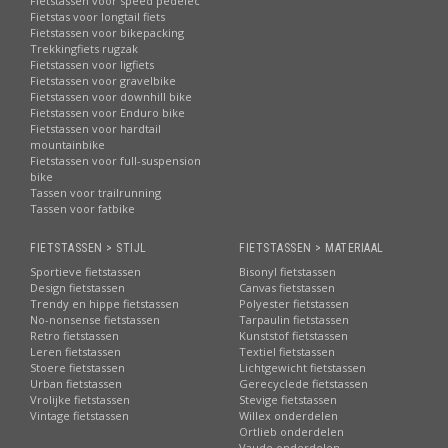
Fietstassen voor speed pedelec
Fietstas voor longtail fiets
Fietstassen voor bikepacking
Trekkingfiets rugzak
Fietstassen voor ligfiets
Fietstassen voor gravelbike
Fietstassen voor downhill bike
Fietstassen voor Enduro bike
Fietstassen voor hardtail
mountainbike
Fietstassen voor full-suspension
bike
Tassen voor trailrunning
Tassen voor fatbike
FIETSTASSEN > STIJL
FIETSTASSEN > MATERIAAL
Sportieve fietstassen
Bisonyl fietstassen
Design fietstassen
Canvas fietstassen
Trendy en hippe fietstassen
Polyester fietstassen
No-nonsense fietstassen
Tarpaulin fietstassen
Retro fietstassen
Kunststof fietstassen
Leren fietstassen
Textiel fietstassen
Stoere fietstassen
Lichtgewicht fietstassen
Urban fietstassen
Gerecyclede fietstassen
Vrolijke fietstassen
Stevige fietstassen
Vintage fietstassen
Willex onderdelen
Ortlieb onderdelen
Vaude onderdelen