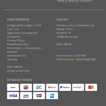
"Maak je aankoop compleet"
KLANTENSERVICE
CONTACT
Veelgestelde vragen | FAQ
Fietstas.com is onderdeel van
Over ons
Media 73 B.V.
Algemene voorwaarden
Biesland 13
Disclaimer
1948RJ Beverwijk
Privacy Policy
Betaalmethoden
0251-748741
Verzenden | retourneren |
[email protected]
klachten
Klantenservice
KvK nummer: 61011983
Sitemap
BTW nummer: NL854164637B01
0251-748741
[email protected]
BETAALMETHODEN