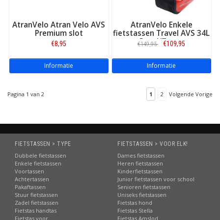
AtranVelo Atran Velo AVS
AtranVelo Enkele
Premium slot
fietstassen Travel AVS 34L
Rood/Zwart
€8,95
€109,95
€149,95
Monteren Newrack:
Informatie
Informatie
Pagina 1 van 2
1
2
Volgende Vorige
FIETSTASSEN > TYPE
FIETSTASSEN > VOOR ELK!
Dubbele fietstassen
Dames fietstassen
Enkele fietstassen
Heren fietstassen
Voortassen
Kinderfietstassen
Universele AVS adapter:
Achtertassen
Junior fietstassen voor school
Pakaftassen
Senioren fietstassen
Stuur fietstassen
Uniseks fietstassen
Zadel fietstassen
Fietstas hond
Fietstas handtas
Fietstas Stella
Fietstas voor
Fietstas Amslod