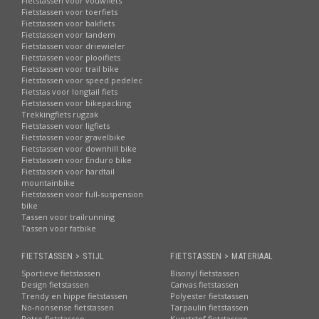
Fietstassen voor vouwfiets
Fietstassen voor toerfiets
Fietstassen voor bakfiets
Fietstassen voor tandem
Fietstassen voor driewieler
Fietstassen voor plooifiets
Fietstassen voor trail bike
Fietstassen voor speed pedelec
Fietstas voor longtail fiets
Fietstassen voor bikepacking
Trekkingfiets rugzak
Fietstassen voor ligfiets
Fietstassen voor gravelbike
Fietstassen voor downhill bike
Fietstassen voor Enduro bike
Fietstassen voor hardtail
mountainbike
Fietstassen voor full-suspension
bike
Tassen voor trailrunning
Tassen voor fatbike
FIETSTASSEN > STIJL
FIETSTASSEN > MATERIAAL
Sportieve fietstassen
Bisonyl fietstassen
Design fietstassen
Canvas fietstassen
Trendy en hippe fietstassen
Polyester fietstassen
No-nonsense fietstassen
Tarpaulin fietstassen
Retro fietstassen
Kunststof fietstassen