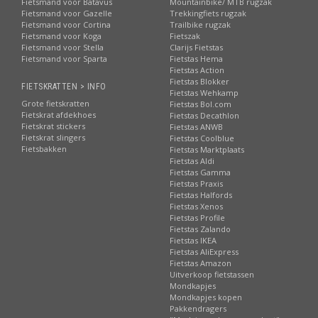
Fietsmand voor Batavus
Mountainbike/ MTB rugzak
Fietsmand voor Gazelle
Trekkingfiets rugzak
Fietsmand voor Cortina
Trailbike rugzak
Fietsmand voor Koga
Fietszak
Fietsmand voor Stella
Clarijs Fietstas
Fietsmand voor Sparta
Fietstas Hema
Fietstas Action
Fietstas Blokker
FIETSKRATTEN > INFO
Fietstas Wehkamp
Grote fietskratten
Fietstas Bol.com
Fietskrat afdekhoes
Fietstas Decathlon
Fietskrat stickers
Fietstas ANWB
Fietskrat slingers
Fietstas Coolblue
Fietsbakken
Fietstas Marktplaats
Fietstas Aldi
Fietstas Gamma
Fietstas Praxis
Fietstas Halfords
Fietstas Xenos
Fietstas Profile
Fietstas Zalando
Fietstas IKEA
Fietstas AliExpress
Fietstas Amazon
Uitverkoop fietstassen
Mondkapjes
Mondkapjes kopen
Pakkendragers