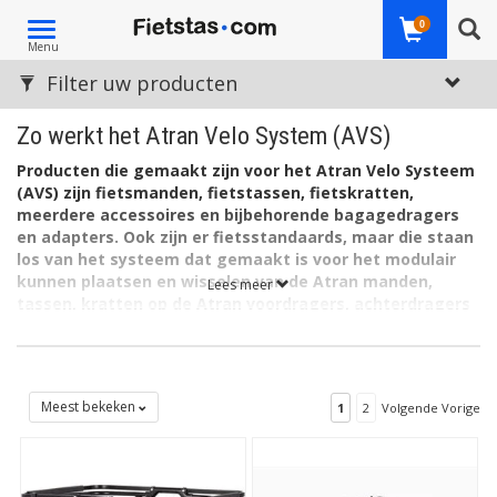
Toggle
0
Menu
navigation
Filter uw producten
Zo werkt het Atran Velo System (AVS)
Producten die gemaakt zijn voor het Atran Velo Systeem
(AVS) zijn fietsmanden, fietstassen, fietskratten,
meerdere accessoires en bijbehorende bagagedragers
en adapters. Ook zijn er fietsstandaards, maar die staan
los van het systeem dat gemaakt is voor het modulair
kunnen plaatsen en wisselen van de Atran manden,
Lees meer
tassen, kratten op de Atran voordragers, achterdragers
en/of adapters. Het AVS biedt hiervoor een mechanisme
- vergrendeling en ontgrendeling - dat met één hand te
bedienen is: een Click & Go. Lees hier hoe het Atran Velo
Systeem werkt.
Meest bekeken
1
2
Volgende Vorige
Met het Atran Velo Systeem (AVS) van onder meer
Cortina
bevestigt u eenvoudig Atran fietsaccessoires op de voor- en/of
achterdrager van bijvoorbeeld een Cortina Common-fiets. Onder
andere de Common-fietsen zijn namelijk standaard uitgerust