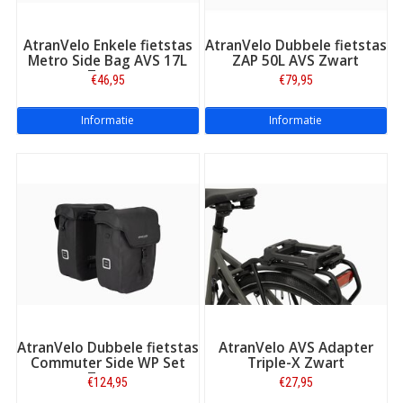
Bekijk hieronder de uitlegvideo's.
AtranVelo Enkele fietstas
AtranVelo Dubbele fietstas
Metro Side Bag AVS 17L
ZAP 50L AVS Zwart
Bron:
AtranVelo Systems
.
Zwart
€46,95
€79,95
Newrack monteren vóór:
Informatie
Informatie
Monteren Newrack One:
AtranVelo Dubbele fietstas
AtranVelo AVS Adapter
Commuter Side WP Set
Triple-X Zwart
Zwart
€124,95
€27,95