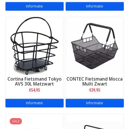
Informatie
Informatie
Monteren Newrack Uni:
Cortina Fietsmand Tokyo
CONTEC Fietsmand Mocca
AVS 30L Matzwart
Multi Zwart
€54,95
€39,95
Atran AVS Multi Fix Kit:
Informatie
Informatie
SALE