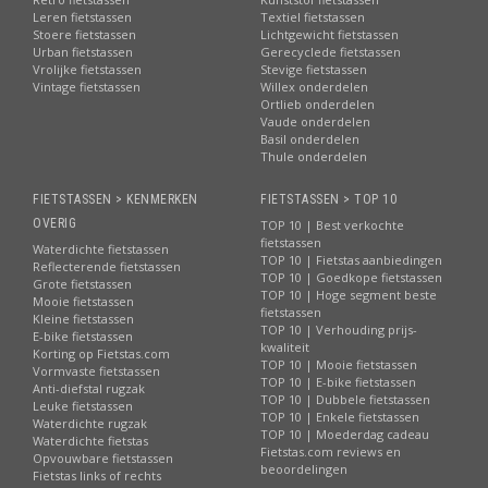
Leren fietstassen
Textiel fietstassen
Stoere fietstassen
Lichtgewicht fietstassen
Urban fietstassen
Gerecyclede fietstassen
Vrolijke fietstassen
Stevige fietstassen
Vintage fietstassen
Willex onderdelen
Ortlieb onderdelen
Vaude onderdelen
Basil onderdelen
Thule onderdelen
FIETSTASSEN > KENMERKEN
FIETSTASSEN > TOP 10
OVERIG
TOP 10 | Best verkochte
fietstassen
Waterdichte fietstassen
TOP 10 | Fietstas aanbiedingen
Reflecterende fietstassen
TOP 10 | Goedkope fietstassen
Grote fietstassen
TOP 10 | Hoge segment beste
Mooie fietstassen
fietstassen
Kleine fietstassen
TOP 10 | Verhouding prijs-
E-bike fietstassen
kwaliteit
Korting op Fietstas.com
TOP 10 | Mooie fietstassen
Vormvaste fietstassen
TOP 10 | E-bike fietstassen
Anti-diefstal rugzak
TOP 10 | Dubbele fietstassen
Leuke fietstassen
TOP 10 | Enkele fietstassen
Waterdichte rugzak
TOP 10 | Moederdag cadeau
Waterdichte fietstas
Fietstas.com reviews en
Opvouwbare fietstassen
beoordelingen
Fietstas links of rechts