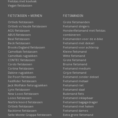
Fietstas met koelvak
Vegan fietstassen
FIETSTASSEN > MERKEN
FIETSMANDEN
Ortlieb fietstassen
Grote fietsmanden
Ortlieb vs Vaude fietstassen
Fietsmand slingers
AGU fietstassen
Hondenfietsmand met fietstas
ABUS fietstassen
combineren
Basil fietstassen
Fietsmanden voor de e-bike
Beck fietstassen
Fietsmand met deksel
Brooks England fietstassen
Fietsmand voor achterop
Camelbak fietstassen
Kleine fietsmand
Camelbak rugzakken
Witte fietsmand
CONTEC fietstassen
Grote fietsmand
Cordo fietstassen
Bruine fietsmand
Cortina fietstassen
Fietsmand medium
Dakine rugzakken
Grijze fietsmand
De Poort fietstassen
Fietsmand zonder deksel
FastRider fietstassen
Fietsmand metaal
Jack Wolfskin fietsrugzakken
Fietsmand riet
Lynx fietstassen
Fietsmand staal
New Looxs fietstassen
Buikmand fiets
Looxs fietstassen
Fietsmand inklapbaar
NietVerkeerd fietstassen
Fietsmand bagagedrager
Ortlieb fietstassen
Fietsmand met haken
Racktime fietstassen
Fietsmand dames
Selle Monte Grappa fietstassen
Extra grote fietsmand