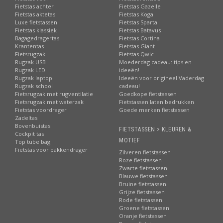
Fietstas achter
Fietstas Gazelle
Fietstas aktetas
Fietstas Koga
Luxe fietstassen
Fietstas Sparta
Fietstas klassiek
Fietstas Batavus
Bagagedragertas
Fietstas Cortina
Krantentas
Fietstas Giant
Fietsrugzak
Fietstas Qwic
Rugzak USB
Moederdag cadeau: tips en
Atran | Cortina, New Looxs en andere merken
Rugzak LED
ideeën!
Rugzak laptop
Ideeën voor origineel Vaderdag
Het aantal fabrikanten van fietsaccessoires dat hun aanbod
Rugzak school
cadeau!
Fietsrugzak met rugventilatie
Goedkope fietstassen
tenminste voor een deel afstemt op het open AVS systeem,
Fietsrugzak met waterzak
Fietstassen laten bedrukken
neemt toe. De producten en accessoires van Atran zijn al
Fietstas voordrager
Goede merken fietstassen
verkrijgbaar via onder andere het assortiment van Cortina, New
Zadeltas
Looxs, e-Omnia, ConTec en Spectra, Conway en Raleigh.
Bovenbuistas
FIETSTASSEN > KLEUREN &
Cockpit tas
Fietstas.com is een bekende webshop met Atran
MOTIEF
Top tube bag
accessoires.
Fietstas voor pakkendrager
Zilveren fietstassen
Toepassingen AVS
Roze fietstassen
Zwarte fietstassen
Een voordeel van het Atran systeem is ook de eenvoud van het
Blauwe fietstassen
wisselen van fietsaccessoire. Ideaal als u de ene keer graag van
Bruine fietstassen
een fietstas gebruik wilt maken en op een ander moment van
Grijze fietstassen
bijvoorbeeld een fietsmand.
Rode fietstassen
Groene fietstassen
Winnaar van de Reddot award
Oranje fietstassen