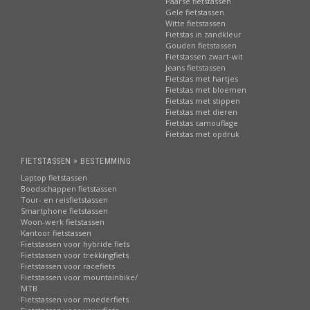
De fietsaccessoires van Cortina staan niet alleen bekend om
Paarse fietstassen
Gele fietstassen
hun gebruiksgemak, ze scoren ook hoog op innovatie en design.
Witte fietstassen
Een mooie uiting daarvan is dat het Atran Velo Systeem in 2018
Fietstas in zandkleur
de Reddot Award is toegekend. Deze award is er voor
Gouden fietstassen
producten die onderscheidend zijn qua design, concept en
Fietstassen zwart-wit
Jeans fietstassen
presentatie.
Fietstas met hartjes
Fietstas met bloemen
Fietstas met stippen
Atran onderdelen, adapters en andere producten
Fietstas met dieren
Fietstas camouflage
Benieuwd naar AVS fietsaccessoires?
Fietstas met opdruk
Al in 1937 is, in Falkenberg in het zuiden van Zweden, de kiem
gelegd voor uiteindelijk het huidige Atran (AVS) systeem.
FIETSTASSEN > BESTEMMING
Nieuwsgierig geworden naar de AVS fietsproducten? Deze staan
Laptop fietstassen
in het overzicht hieronder.
Boodschappen fietstassen
Tour- en reisfietstassen
Zie desgewenst ook:
Smartphone fietstassen
Woon-werk fietstassen
Uitleg Snap-it
Kantoor fietstassen
Fietstassen voor hybride fiets
Uitleg KLICKfix
Fietstassen voor trekkingfiets
Uitleg BasEasy
Fietstassen voor racefiets
Uitleg CarryMore
Fietstassen voor mountainbike/
Uitleg MIK
MTB
Fietstassen voor moederfiets