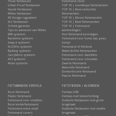
Thule fietstassen
Fietsmand zilver
Urban Proof fietstassen
TOP 10 | Goedkope fietsmanden
Vaude fietstassen
TOP 10 | Best verkochte
Willex fietstassen
fietsmanden
XD Design rugzakken
TOP 10 | Mooie fietsmanden
XLC fietstassen
TOP 10 | Basil fietsmanden
Ortlieb garantie
TOP 10 | Fietsmand
Tips en adviezen van Willex
aanbiedingen
MIK systeem
Hoe fietsmand bevestigen
Racktime systeem
Fietsmand voor hond, kat, poes,
Snap-it systeem
konijn
KLICKFix systeem
Fietsmand of fietskrat
BasEasy systeem
Waterdichte fietsmanden
CarryMore systeem
Fietsmand voor stadsfiets
AVS systeem
Fietsmand voor schooltas
Atran systeem
Zwarte fietsmand
Naturelle fietsmand
Donkerbruine fietsmand
Paarse fietsmand
FIETSMANDEN VERVOLG
FIETSTASSEN > ALGEMEEN
Roze fietsmand
Fietstas USB
Plastic fietsmand
Fietstas met ledverlichting
Fietsmand voor omafiets
Dubbele fietstassen met grote
Roze kinderfietsmand
brugmaat
Fietsmand extra small
Dubbele fietstassen met smalle
Fietsmand covers
brugmaat