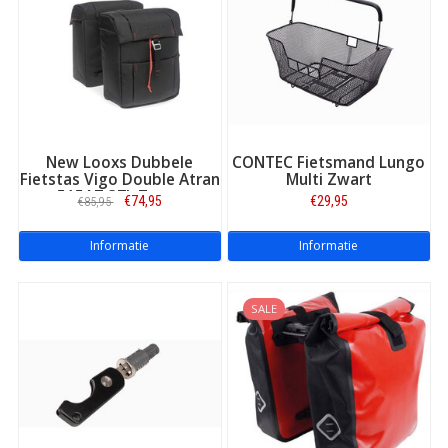
Atran Velo Zap Top bag:
New Looxs Dubbele
CONTEC Fietsmand Lungo
Fietstas Vigo Double Atran
Multi Zwart
515AT 37L Zwart
€74,95
€29,95
€85,95
Informatie
Informatie
SALE
AVS Atran adapter: