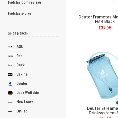
rugzakken zoals de
Streame
Fietstas.com reviews
fietshelm
, het zit allemaal 
ghost
Fietstas E-bike
Levenslange reparatieser
Deuter Frametas M
Duurzaamheid op de lange te
FB 4 Black
lang mee. Voor alle Deuter-
€37,95
u rekenen op de levenslange
ONZE MERKEN
.
om het milieu te bescherme
Bestellen
Verantwoorde producten
.
AGU
Deuter heeft met hun duurz
.
systeem partner, met focus
Basil
Daarnaast werkt Deuter same
.
arbeidsomstandigheden in de 
Beck
.
Dakine
.
Deuter
.
Jack Wolfskin
.
New Looxs
Deuter Streamer
.
Ortlieb
Drinksysteem 