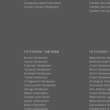
Fietstassen laten bedrukken
Fietstas met di
Goede merken fietstassen
Fietstas camouf
Fietstas met o
FIETSTASSEN > MATERIAAL
FIETSTASSEN 
Bisonyl fietstassen
Waterdichte fie
Canvas fietstassen
Reflecterende f
Polyester fietstassen
Grote fietstass
Tarpaulin fietstassen
Mooie fietstass
Kunststof fietstassen
Kleine fietstass
Textiel fietstassen
E-bike fietstass
Lichtgewicht fietstassen
Korting op Fiet
Gerecyclede fietstassen
Vormvaste fiets
Stevige fietstassen
Anti-diefstal ru
Willex onderdelen
Leuke fietstass
Ortlieb onderdelen
Waterdichte ru
Vaude onderdelen
Waterdichte fie
Basil onderdelen
Opvouwbare fie
Thule onderdelen
Fietstas links of