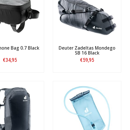
he bikepacking-tassen.
hone Bag 0.7 Black
Deuter Zadeltas Mondego
SB 16 Black
€34,95
€59,95
Bestellen
Bestellen
schapstasjes zoals de
Tool Pocket
voor
ht. Regenhoezen, drinksystemen voor