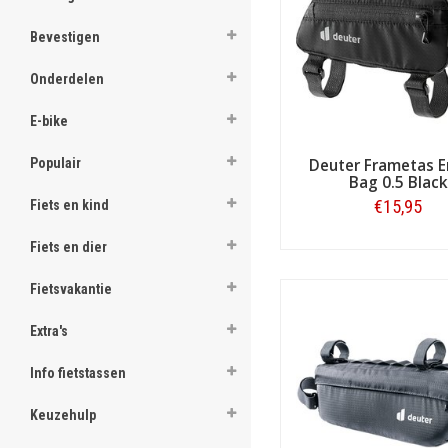
ghost
speciaal gemaakt voor bike
Bevestigen
ghost
Onderdelen
ghost
E-bike
ghost
Populair
Deuter Frametas E
Bag 0.5 Black
ghost
€15,95
Fiets en kind
ghost
Fiets en dier
Bestellen
ghost
Fietsvakantie
ghost
Extra's
ghost
Info fietstassen
ghost
Tassen en andere access
Naast
rugzakken
maakt Deut
Keuzehulp
het overzichtelijk opbergen
ghost