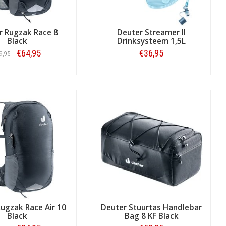
en waterdichte
helmhoes voor een
r Rugzak Race 8
Deuter Streamer II
stekende kwaliteit, oersterk en gaan
Black
Drinksysteem 1,5L
ocht er toch iets stuk gaan, dan kunt
€64,95
€36,95
9,95
n van uw favoriete rugtas, maar ook
Bestellen
Bestellen
edrijf is daarom een bluesign®
g volgens de bluesign®-norm.
 het verbeteren van de
ugzak Race Air 10
Deuter Stuurtas Handlebar
Black
Bag 8 KF Black