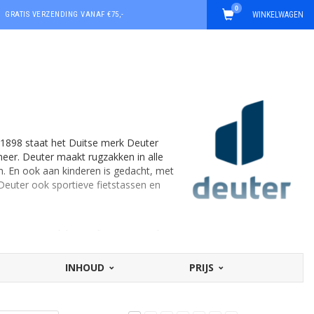
0
GRATIS VERZENDING VANAF €75,-
WINKELWAGEN
ds 1898 staat het Duitse merk Deuter
meer. Deuter maakt rugzakken in alle
n. En ook aan kinderen is gedacht, met
Deuter ook sportieve fietstassen en
immen, wandelen en fietsen. Zo is het
t volume, die gebruikt worden op niet
het zwaartepunt van het lichaam. Ideaal
INHOUD
PRIJS
teem is uitermate geschikt voor op de
ripes-kussens met ventilatiekanalen
e uithoudingssporten en dagtochten in