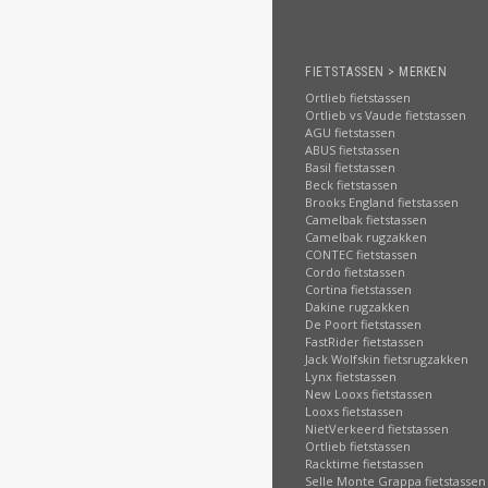
FIETSTASSEN > MERKEN
Ortlieb fietstassen
Ortlieb vs Vaude fietstassen
AGU fietstassen
ABUS fietstassen
Basil fietstassen
Beck fietstassen
Brooks England fietstassen
Camelbak fietstassen
Camelbak rugzakken
CONTEC fietstassen
Cordo fietstassen
Cortina fietstassen
Dakine rugzakken
De Poort fietstassen
FastRider fietstassen
Jack Wolfskin fietsrugzakken
Lynx fietstassen
New Looxs fietstassen
Looxs fietstassen
NietVerkeerd fietstassen
Ortlieb fietstassen
Racktime fietstassen
Selle Monte Grappa fietstassen