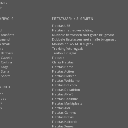
elvak
en
VERVOLG
FIETSTASSEN > ALGEMEEN
Fietstas USB
nd
Fietstas met ledverlichting
 omafiets
Dubbele fietstassen met grote brugmaat
tsmand
Dubbele fietstassen met smalle brugmaat
a small
Mountainbike/ MTB rugzak
rs
Trekkingfiets rugzak
 Batavus
Trailbike rugzak
 Gazelle
Fietszak
 Cortina
Clarijs Fietstas
 Koga
Fietstas Hema
Stella
Fietstas Action
 Sparta
Fietstas Blokker
Fietstas Wehkamp
Fietstas Bol.com
> INFO
Fietstas Decathlon
ten
Fietstas ANWB
hoes
Fietstas Coolblue
rs
Fietstas Marktplaats
rs
Fietstas Aldi
Fietstas Gamma
Fietstas Praxis
Fietstas Halfords
Fietstas Xenos