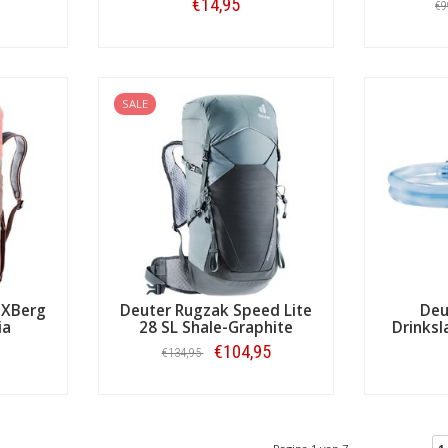
€14,95
€9
Bestellen
SALE
 XBerg
Deuter Rugzak Speed Lite
Deu
ia
28 SL Shale-Graphite
Drinks
€104,95
€134,95
Bestellen