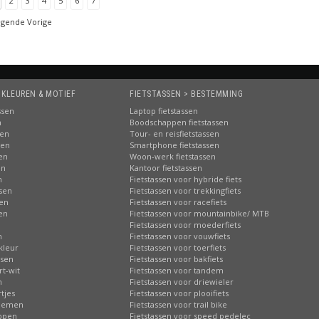
2
3
4
5
6
7
lgende Vorige
 KLEUREN & MOTIEF
FIETSTASSEN > BESTEMMING
ssen
Laptop fietstassen
n
Boodschappen fietstassen
sen
Tour- en reisfietstassen
sen
Smartphone fietstassen
sen
Woon-werk fietstassen
en
Kantoor fietstassen
n
Fietstassen voor hybride fiets
ssen
Fietstassen voor trekkingfiets
sen
Fietstassen voor racefiets
sen
Fietstassen voor mountainbike/ MTB
n
Fietstassen voor moederfiets
n
Fietstassen voor vouwfiets
kleur
Fietstassen voor toerfiets
ssen
Fietstassen voor bakfiets
rt-wit
Fietstassen voor tandem
n
Fietstassen voor driewieler
tjes
Fietstassen voor plooifiets
loemen
Fietstassen voor trail bike
ippen
Fietstassen voor speed pedelec