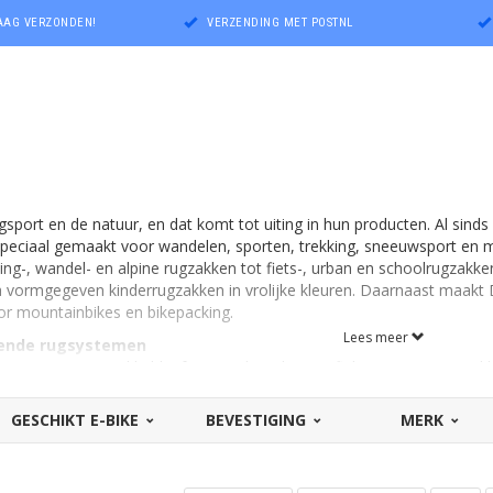
DAAG VERZONDEN!
VERZENDING MET POSTNL
rgsport en de natuur, en dat komt tot uiting in hun producten. Al sin
 speciaal gemaakt voor wandelen, sporten, trekking, sneeuwsport en 
ing-, wandel- en alpine rugzakken tot fiets-, urban en schoolrugzakke
 vormgegeven kinderrugzakken in vrolijke kleuren. Daarnaast maakt 
oor mountainbikes en bikepacking.
Lees meer
lende rugsystemen
rugsystemen ontwikkeld, afgestemd op de specifieke vereisten voor kl
 gericht op ventilatie, voor rugzakken met een klein tot middelgroo
rcontact
-systeem zit direct op het lichaam, met het gewicht vlakbij 
GESCHIKT E-BIKE
BEVESTIGING
MERK
 van zware lasten en voor een moeilijker terrein. Het
Airstripes
-sys
kken met dit systeem blijven stevig op de rug zitten en de twee Airst
atie. En het lichtgewicht
Deuter Lite
-systeem is gemaakt voor snell