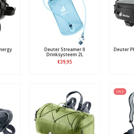
packing. Ook de
Mondego-serie
bestaat uit sportieve en zeer praktisc
nergy
Deuter Streamer II
Deuter P
Drinksysteem 2L
€39,95
Bestellen
SALE
oires van Deuter
er ook reistassen, sporttassen, heuptassen, phone bags en gereed
 van fietsgereedschap. En ook aan handige fietsaccessoires is gedac