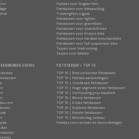
eren
Fietstas voor longtail fiets
lage
Fietstassen voor bikepacking
pdruk
Trekkingfiets rugzak
Fietstassen voor ligfiets
Fietstassen voor gravelbike
Fietstassen voor downhill bike
Fietstassen voor Enduro bike
Fietstassen voor hardtail mountainbike
Fietstassen voor full-suspension bike
Tassen voor trailrunning
Tassen voor fatbike
> KENMERKEN OVERIG
FIETSTASSEN > TOP 10
tstassen
TOP 10 | Best verkochte fietstassen
ietstassen
TOP 10 | Fietstas aanbiedingen
en
TOP 10 | Goedkope fietstassen
en
TOP 10 | Hoge segment beste fietstassen
en
TOP 10 | Verhouding prijs-kwaliteit
en
TOP 10 | Mooie fietstassen
stas.com
TOP 10 | E-bike fietstassen
tassen
TOP 10 | Dubbele fietstassen
gzak
TOP 10 | Enkele fietstassen
en
TOP 10 | Moederdag cadeau
gzak
Fietstas.com reviews en beoordelingen
tstas
tstassen
 rechts