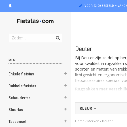
VOOR 22:00 BESTELD = VAN
Deuter
Bij Deuter zijn ze dol op be
MENU
voor kwaliteit in rugzakken
soorten en maten: van trekk
Enkele fietstas
lichtgewicht en ergonomisch
ghost
fietsaccessoires speciaal v
Dubbele fietstas
Rugzakken met verschil
ghost
Deuter heeft verschillende 
Schoudertas
Aircomfort
mesh rugsysteem
ghost
al te moeilijk terrein. Het
Ai
KLEUR
Stuurtas
voor het comfortabel dragen
ghost
fiets of mountainbike. Rugza
Home
/
Merken
/
Deuter
Tassenset
zorgen voor een goede ventil