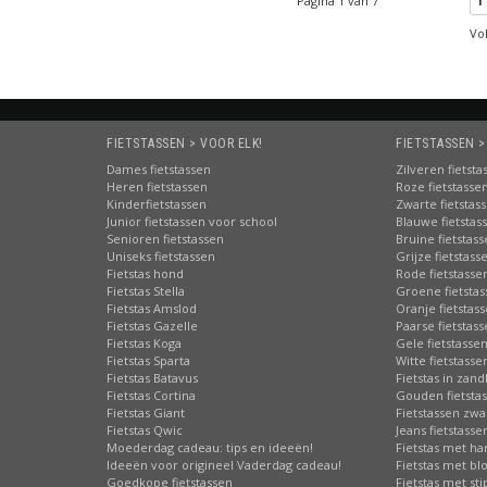
Pagina 1 van 7
1
Vo
FIETSTASSEN > VOOR ELK!
FIETSTASSEN >
Dames fietstassen
Zilveren fietsta
Heren fietstassen
Roze fietstasse
Kinderfietstassen
Zwarte fietstas
Junior fietstassen voor school
Blauwe fietstas
Senioren fietstassen
Bruine fietstas
Uniseks fietstassen
Grijze fietstass
Fietstas hond
Rode fietstasse
Fietstas Stella
Groene fietsta
Fietstas Amslod
Oranje fietstas
Fietstas Gazelle
Paarse fietstas
Fietstas Koga
Gele fietstasse
Fietstas Sparta
Witte fietstasse
Fietstas Batavus
Fietstas in zand
Fietstas Cortina
Gouden fietsta
Fietstas Giant
Fietstassen zwa
Fietstas Qwic
Jeans fietstasse
Moederdag cadeau: tips en ideeën!
Fietstas met har
Ideeën voor origineel Vaderdag cadeau!
Fietstas met b
Goedkope fietstassen
Fietstas met st