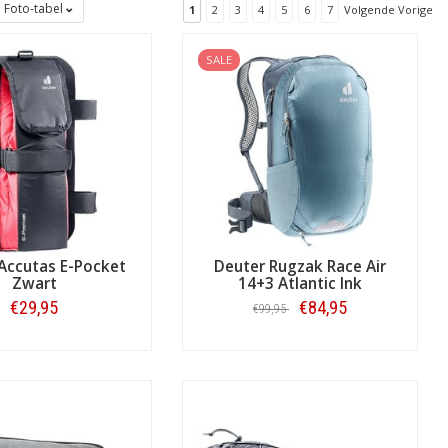
Foto-tabel
1
2
3
4
5
6
7
Volgende Vorige
SALE
Accutas E-Pocket
Deuter Rugzak Race Air
Zwart
14+3 Atlantic Ink
€29,95
€84,95
€99,95
Air, Speed Lite,
Attack
en Flyt. Deze
ng. Ook voor fietsforenzen heeft
Bestellen
Bestellen
kken over een laptopcompartiment.
ies aan fietstassen en -accessoires.
acks, een smartphone en andere
assen, zadeltassen en frametassen