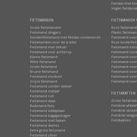
Fietstas met ko
Vegan fietstass
FIETSMANDEN
FIETSMANDEN 
Grote fietsmanden
Roze fietsmand
Fietsmand slingers
Plastic fietsma
Hondenfietsmand met fietstas combineren
Fietsmand voor
Fietsmanden voor de e-bike
Roze kinderfie
Fietsmand met deksel
Fietsmand extr
Fietsmand voor achterop
Fietsmand cove
Kleine fietsmand
Fietsmand voor
Witte fietsmand
Fietsmand voor
Grote fietsmand
Fietsmand voor
Bruine fietsmand
Fietsmand voor
Fietsmand medium
Fietsmand voor 
Grijze fietsmand
Fietsmand voor
Fietsmand zonder deksel
Fietsmand metaal
FIETSKRATTEN 
Fietsmand riet
Grote fietskrat
Fietsmand staal
Fietskrat afdek
Buikmand fiets
Fietskrat sticke
Fietsmand inklapbaar
Fietskrat slinge
Fietsmand bagagedrager
Fietsbakken
Fietsmand met haken
Fietsmand dames
Extra grote fietsmand
Fietsmand zilver