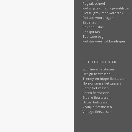
Rugzak school
Fietsrugzak met rugventilatie
Fietsrugzak met waterzak
Fietstas voordrager
Zadeltas
Bovenbuistas
Cockpit tas
Top tube bag
Fietstas voor pakkendrager
FIETSTASSEN > STIJL
Sportieve fietstassen
Design fietstassen
Trendy en hippe fietstassen
No-nonsense fietstassen
Retro fietstassen
Leren fietstassen
Stoere fietstassen
Urban fietstassen
Vrolijke fietstassen
Vintage fietstassen