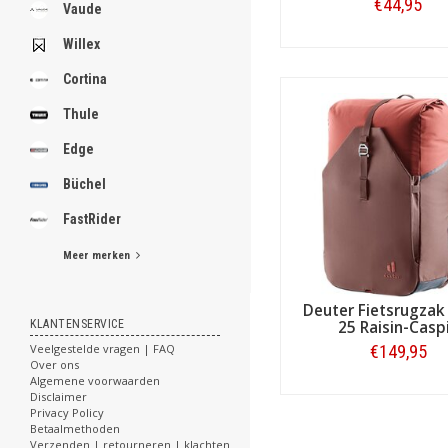
.
€44,95
Vaude
Willex
Bestellen
Cortina
.
.
Thule
.
.
Edge
.
.
Büchel
.
.
FastRider
.
Meer merken
[email protected]
Deuter Fietsrugzak
KLANTENSERVICE
25 Raisin-Casp
Veelgestelde vragen | FAQ
€149,95
Over ons
Algemene voorwaarden
Bestellen
Disclaimer
Privacy Policy
Betaalmethoden
Verzenden | retourneren | klachten