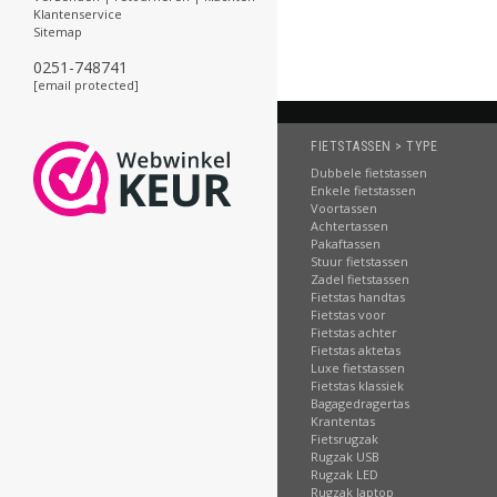
Klantenservice
Sitemap
0251-748741
[email protected]
FIETSTASSEN > TYPE
Dubbele fietstassen
Enkele fietstassen
Voortassen
Achtertassen
Pakaftassen
Stuur fietstassen
Zadel fietstassen
Fietstas handtas
Fietstas voor
Fietstas achter
Fietstas aktetas
Luxe fietstassen
Fietstas klassiek
Bagagedragertas
Krantentas
Fietsrugzak
Rugzak USB
Rugzak LED
Rugzak laptop