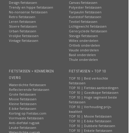
Design fietstassen
Canvas fietstassen
Trendy en hippe fietstassen
Polyester fietstassen
No-nonsense fietstassen
Tarpaulin fietstassen
Retro fietstassen
Kunststof fietstassen
Leren fietstassen
Textiel fietstassen
Stoere fietstassen
Lichtgewicht fietstassen
Urban fietstassen
Gerecyclede fietstassen
Vrolijke fietstassen
Stevige fietstassen
Vintage fietstassen
Willex onderdelen
Ortlieb onderdelen
Vaude onderdelen
Basil onderdelen
Thule onderdelen
FIETSTASSEN > KENMERKEN
FIETSTASSEN > TOP 10
OVERIG
TOP 10 | Best verkochte
fietstassen
Waterdichte fietstassen
TOP 10 | Fietstas aanbiedingen
Reflecterende fietstassen
TOP 10 | Goedkope fietstassen
Grote fietstassen
TOP 10 | Hoge segment beste
Mooie fietstassen
fietstassen
Kleine fietstassen
TOP 10 | Verhouding prijs-
E-bike fietstassen
kwaliteit
Korting op Fietstas.com
TOP 10 | Mooie fietstassen
Vormvaste fietstassen
TOP 10 | E-bike fietstassen
Anti-diefstal rugzak
TOP 10 | Dubbele fietstassen
Leuke fietstassen
TOP 10 | Enkele fietstassen
Waterdichte rugzak