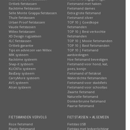
Ortlieb fietstassen
Fietsmand met haken
Racktime fietstassen
Fietsmand dames
Selle Monte Grappa fietstassen
Extra grote fietsmand
Thule fietstassen
Fietsmand zilver
Urban Proof fietstassen
TOP 10 | Goedkope
Vaude fietstassen
fietsmanden
Willex fietstassen
TOP 10 | Best verkochte
XD Design rugzakken
fietsmanden
XLC fietstassen
TOP 10 | Mooie fietsmanden
Ortlieb garantie
TOP 10 | Basil fietsmanden
Tips en adviezen van Willex
TOP 10 | Fietsmand
MIK systeem
aanbiedingen
Racktime systeem
Hoe fietsmand bevestigen
Snap-it systeem
Fietsmand voor hond, kat,
KLICKFix systeem
poes, konijn
BasEasy systeem
Fietsmand of fietskrat
CarryMore systeem
Waterdichte fietsmanden
AVS systeem
Fietsmand voor stadsfiets
Atran systeem
Fietsmand voor schooltas
Zwarte fietsmand
Naturelle fietsmand
Donkerbruine fietsmand
Paarse fietsmand
FIETSMANDEN VERVOLG
FIETSTASSEN > ALGEMEEN
Roze fietsmand
Fietstas USB
Plastic fietsmand
Fietstas met ledverlichting