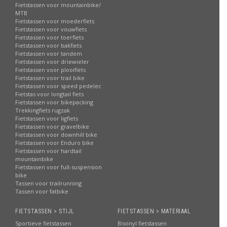
Fietstassen voor mountainbike/
MTB
Fietstassen voor moederfiets
Fietstassen voor vouwfiets
Fietstassen voor toerfiets
Fietstassen voor bakfiets
Fietstassen voor tandem
Fietstassen voor driewieler
Fietstassen voor plooifiets
Fietstassen voor trail bike
Fietstassen voor speed pedelec
Fietstas voor longtail fiets
Fietstassen voor bikepacking
Trekkingfiets rugzak
Fietstassen voor ligfiets
Fietstassen voor gravelbike
Fietstassen voor downhill bike
Fietstassen voor Enduro bike
Fietstassen voor hardtail
mountainbike
Fietstassen voor full-suspension
bike
Tassen voor trailrunning
Tassen voor fatbike
FIETSTASSEN > STIJL
FIETSTASSEN > MATERIAAL
Sportieve fietstassen
Bisonyl fietstassen