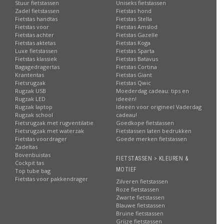
Stuur fietstassen
Uniseks fietstassen
Zadel fietstassen
Fietstas hond
Fietstas handtas
Fietstas Stella
Fietstas voor
Fietstas Amslod
Fietstas achter
Fietstas Gazelle
Fietstas aktetas
Fietstas Koga
Luxe fietstassen
Fietstas Sparta
Fietstas klassiek
Fietstas Batavus
Bagagedragertas
Fietstas Cortina
Krantentas
Fietstas Giant
Fietsrugzak
Fietstas Qwic
Rugzak USB
Moederdag cadeau: tips en
Rugzak LED
ideeën!
Rugzak laptop
Ideeën voor origineel Vaderdag
Rugzak school
cadeau!
Fietsrugzak met rugventilatie
Goedkope fietstassen
Fietsrugzak met waterzak
Fietstassen laten bedrukken
Fietstas voordrager
Goede merken fietstassen
Zadeltas
Bovenbuistas
FIETSTASSEN > KLEUREN &
Cockpit tas
MOTIEF
Top tube bag
Fietstas voor pakkendrager
Zilveren fietstassen
Roze fietstassen
Zwarte fietstassen
Blauwe fietstassen
Bruine fietstassen
Grijze fietstassen