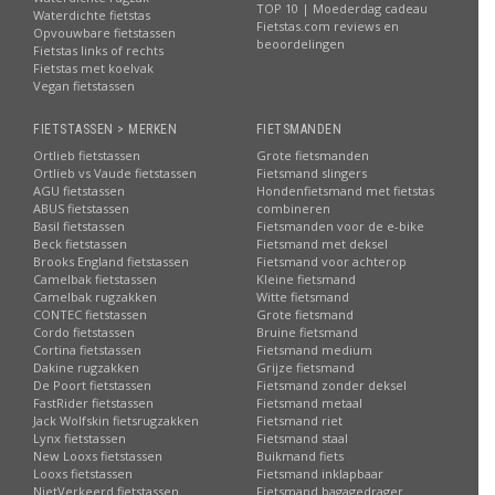
TOP 10 | Moederdag cadeau
Waterdichte fietstas
Fietstas.com reviews en
Opvouwbare fietstassen
beoordelingen
Fietstas links of rechts
Fietstas met koelvak
Vegan fietstassen
FIETSTASSEN > MERKEN
FIETSMANDEN
Ortlieb fietstassen
Grote fietsmanden
Ortlieb vs Vaude fietstassen
Fietsmand slingers
AGU fietstassen
Hondenfietsmand met fietstas
ABUS fietstassen
combineren
Basil fietstassen
Fietsmanden voor de e-bike
Beck fietstassen
Fietsmand met deksel
Brooks England fietstassen
Fietsmand voor achterop
Camelbak fietstassen
Kleine fietsmand
Camelbak rugzakken
Witte fietsmand
CONTEC fietstassen
Grote fietsmand
Cordo fietstassen
Bruine fietsmand
Cortina fietstassen
Fietsmand medium
Dakine rugzakken
Grijze fietsmand
De Poort fietstassen
Fietsmand zonder deksel
FastRider fietstassen
Fietsmand metaal
Jack Wolfskin fietsrugzakken
Fietsmand riet
Lynx fietstassen
Fietsmand staal
New Looxs fietstassen
Buikmand fiets
Looxs fietstassen
Fietsmand inklapbaar
NietVerkeerd fietstassen
Fietsmand bagagedrager