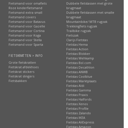
Fietsmand voor omafiets
Dubbele fietstassen met grote
Roze kinderfietsmand
brugmaat
Fietsmand extra small
Dubbele fietstassen met smalle
Fietsmand covers
brugmaat
Fietsmand voor Batavus
Mountainbike/ MTB rugzak
Fietsmand voor Gazelle
Trekkingfiets rugzak
Fietsmand voor Cortina
Trailbike rugzak
Fietsmand voor Koga
Fietszak
Fietsmand voor Stella
Clarijs Fietstas
Fietsmand voor Sparta
Fietstas Hema
Fietstas Action
Fietstas Blokker
FIETSKRATTEN > INFO
Fietstas Wehkamp
Grote fietskratten
Fietstas Bol.com
Fietskrat afdekhoes
Fietstas Decathlon
Fietskrat stickers
Fietstas ANWB
Fietskrat slingers
Fietstas Coolblue
Fietsbakken
Fietstas Marktplaats
Fietstas Aldi
Fietstas Gamma
Fietstas Praxis
Fietstas Halfords
Fietstas Xenos
Fietstas Profile
Fietstas Zalando
Fietstas IKEA
Fietstas AliExpress
Fietstas Amazon