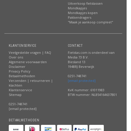
Uitverkoop fietstassen
Mondkapjes
Mondkapjes kopen
Pakkendragers
"Maak je aankoop compleet"
KLANTENSERVICE
CONTACT
Veelgestelde vragen | FAQ
Fietstas.com is onderdeel van
Over ons
Media 73 B.V.
Algemene voorwaarden
Biesland 13
Disclaimer
1948RJ Beverwijk
Privacy Policy
Betaalmethoden
0251-748741
Verzenden | retourneren |
[email protected]
klachten
Klantenservice
KvK nummer: 61011983
Sitemap
BTW nummer: NL854164637B01
0251-748741
[email protected]
BETAALMETHODEN