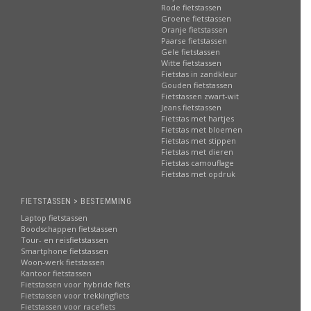
Rode fietstassen
Groene fietstassen
Oranje fietstassen
Paarse fietstassen
Gele fietstassen
Witte fietstassen
Fietstas in zandkleur
Gouden fietstassen
Fietstassen zwart-wit
Jeans fietstassen
Fietstas met hartjes
Fietstas met bloemen
Fietstas met stippen
Fietstas met dieren
Fietstas camouflage
Fietstas met opdruk
FIETSTASSEN > BESTEMMING
Laptop fietstassen
Boodschappen fietstassen
Tour- en reisfietstassen
Smartphone fietstassen
Woon-werk fietstassen
Kantoor fietstassen
Fietstassen voor hybride fiets
Fietstassen voor trekkingfiets
Fietstassen voor racefiets