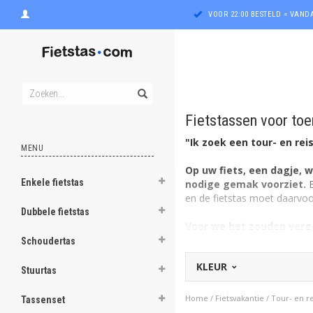
VOOR 22:00 BESTELD = VAN
Fietstassen voor toe
"Ik zoek een tour- en rei
MENU
Op uw fiets, een dagje, 
Enkele fietstas
nodige gemak voorziet.
E
ghost
en de fietstas moet daarvoor
Dubbele fietstas
Voor we het zouden verge
ghost
Daarom is er op Fietstas.co
Schoudertas
geel tot rustig blauw of grij
ghost
KLEUR
Stuurtas
ghost
Naar Fietsvakantie
Home
/
Fietsvakantie
/
Tour- en re
Tassenset