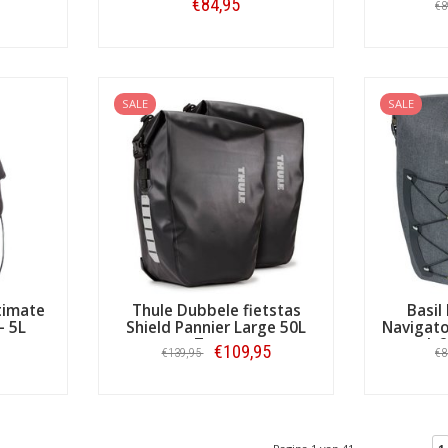
€84,95
€8
Bestellen
SALE
SALE
timate
Thule Dubbele fietstas
Basil
- 5L
Shield Pannier Large 50L
Navigato
Zwart
L 
€109,95
€139,95
€8
Bestellen