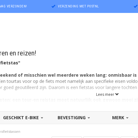
DAAG VERZONDEN!
VERZENDING MET POSTNL
ren en reizen!
sfietstas"
weekend of misschien wel meerdere weken lang: onmisbaar is d
en tourtas voor op de fiets moet namelijk aan specifieke eisen vol
 goed geoutilleerd zijn. Daarom is een fietstas voor langere tochten i
Lees meer
ten: een tour-en reistas moet natuurlijk ook gewoon mooi zi
m óók veel keuze in deze categorie fietstassen als het gaat om kleur
s, van klassiek zwart tot een tas met opvallende reflectie en mooi lijne
GESCHIKT E-BIKE
BEVESTIGING
MERK
isfietstassen