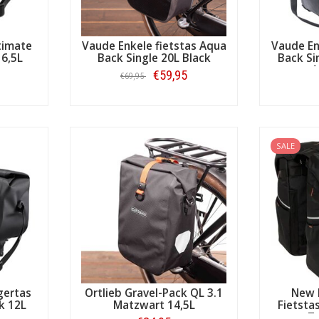
timate
Vaude Enkele fietstas Aqua
Vaude En
 6,5L
Back Single 20L Black
Back Si
N
€59,95
€69,95
Bestellen
SALE
gertas
Ortlieb Gravel-Pack QL 3.1
New 
k 12L
Matzwart 14,5L
Fietsta
Z