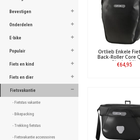
ghost
Bevestigen
ghost
Onderdelen
ghost
E-bike
ghost
Populair
Ortlieb Enkele Fie
Back-Roller Core Q
ghost
Black - 20L
€64,95
Fiets en kind
ghost
Fiets en dier
Bestellen
ghost
Fietsvakantie
ghost
- Fietstas vakantie 
ghost
- Bikepacking 
ghost
- Trekking fietstas 
ghost
- Fietsvakantie accessoires 