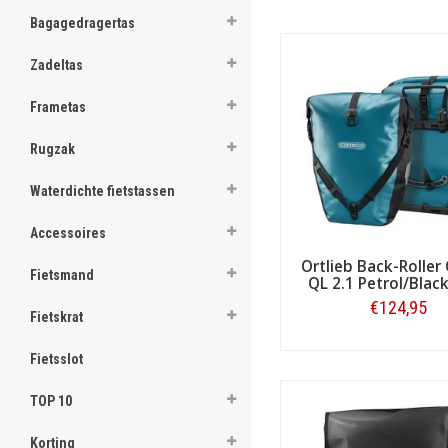
ghost
Bagagedragertas
ghost
Zadeltas
ghost
Frametas
ghost
Rugzak
ghost
Waterdichte fietstassen
ghost
Accessoires
Terug naar de praktische
ghost
kunnen zijn? Een grote mat
Ortlieb Back-Roller 
vakken. Een slimme manier va
Fietsmand
QL 2.1 Petrol/Black
ghost
€124,95
Een toerfietstas moet oo
Fietskrat
mogelijk een lichtgewicht
ghost
Bestellen
tourtassen denken aan speci
Fietsslot
onderweg makkelijk bij uw 
ghost
TOP 10
Zie ook de overige, soms
ghost
Korting