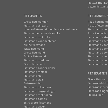
Fietstas met ko
Vegan fietstass
FIETSMANDEN
FIETSMANDEN 
Grote fietsmanden
Roze fietsmand
Fietsmand slingers
Plastic fietsma
Hondenfietsmand met fietstas combineren
Fietsmand voor
Fietsmanden voor de e-bike
Roze kinderfie
Fietsmand met deksel
Fietsmand extr
Fietsmand voor achterop
Fietsmand cove
Kleine fietsmand
Fietsmand voor
Witte fietsmand
Fietsmand voor
Grote fietsmand
Fietsmand voor
Bruine fietsmand
Fietsmand voor
Fietsmand medium
Fietsmand voor 
Grijze fietsmand
Fietsmand voor
Fietsmand zonder deksel
Fietsmand metaal
FIETSKRATTEN 
Fietsmand riet
Grote fietskrat
Fietsmand staal
Fietskrat afdek
Buikmand fiets
Fietskrat sticke
Fietsmand inklapbaar
Fietskrat slinge
Fietsmand bagagedrager
Fietsbakken
Fietsmand met haken
Fietsmand dames
Extra grote fietsmand
Fietsmand zilver