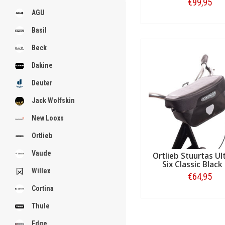
.
€99,95
AGU
Bestellen
Basil
Beck
.
.
.
Dakine
.
.
Deuter
.
.
Jack Wolfskin
.
.
New Looxs
Ortlieb
[email protected]
Vaude
Ortlieb Stuurtas Ul
Six Classic Black 
Willex
€64,95
Cortina
Bestellen
Thule
Edge