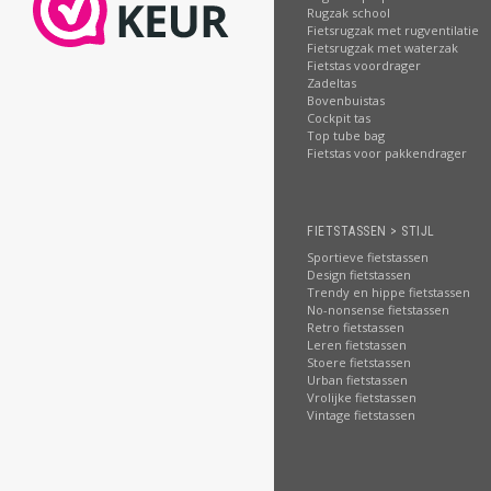
Rugzak school
Fietsrugzak met rugventilatie
Fietsrugzak met waterzak
Fietstas voordrager
Zadeltas
Bovenbuistas
Cockpit tas
Top tube bag
Fietstas voor pakkendrager
FIETSTASSEN > STIJL
Sportieve fietstassen
Design fietstassen
Trendy en hippe fietstassen
No-nonsense fietstassen
Retro fietstassen
Leren fietstassen
Stoere fietstassen
Urban fietstassen
Vrolijke fietstassen
Vintage fietstassen