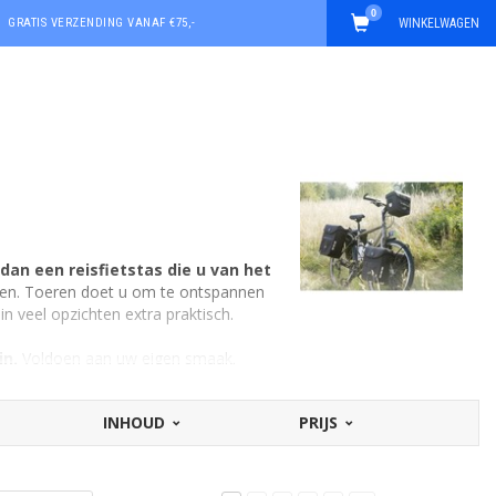
0
GRATIS VERZENDING VANAF €75,-
WINKELWAGEN
an een reisfietstas die u van het
doen. Toeren doet u om te ontspannen
n veel opzichten extra praktisch.
jn.
Voldoen aan uw eigen smaak.
 en design. Van glanzend en opvallend
nspel. En alles ertussenin.
INHOUD
PRIJS