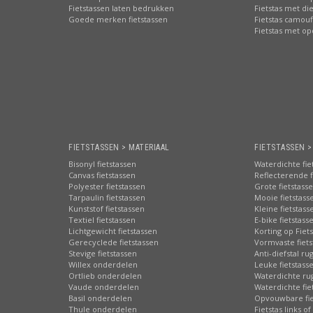
Fietstassen laten bedrukken
Fietstas met di
Goede merken fietstassen
Fietstas camouf
Fietstas met o
FIETSTASSEN > MATERIAAL
FIETSTASSEN 
Bisonyl fietstassen
Waterdichte fie
Canvas fietstassen
Reflecterende f
Polyester fietstassen
Grote fietstass
Tarpaulin fietstassen
Mooie fietstass
Kunststof fietstassen
Kleine fietstass
Textiel fietstassen
E-bike fietstass
Lichtgewicht fietstassen
Korting op Fiet
Gerecyclede fietstassen
Vormvaste fiets
Stevige fietstassen
Anti-diefstal ru
Willex onderdelen
Leuke fietstass
Ortlieb onderdelen
Waterdichte ru
Vaude onderdelen
Waterdichte fie
Basil onderdelen
Opvouwbare fie
Thule onderdelen
Fietstas links of