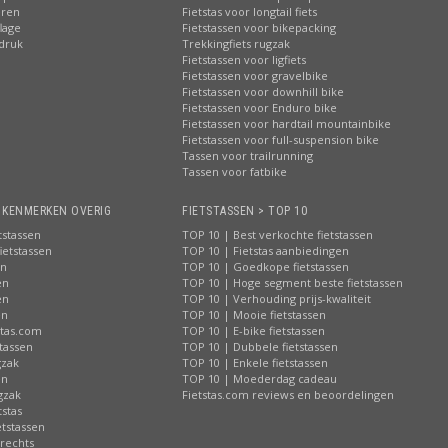
eren
Fietstas voor longtail fiets
lage
Fietstassen voor bikepacking
pdruk
Trekkingfiets rugzak
Fietstassen voor ligfiets
Fietstassen voor gravelbike
Fietstassen voor downhill bike
Fietstassen voor Enduro bike
Fietstassen voor hardtail mountainbike
Fietstassen voor full-suspension bike
Tassen voor trailrunning
Tassen voor fatbike
> KENMERKEN OVERIG
FIETSTASSEN > TOP 10
tstassen
TOP 10 | Best verkochte fietstassen
ietstassen
TOP 10 | Fietstas aanbiedingen
en
TOP 10 | Goedkope fietstassen
en
TOP 10 | Hoge segment beste fietstassen
en
TOP 10 | Verhouding prijs-kwaliteit
en
TOP 10 | Mooie fietstassen
stas.com
TOP 10 | E-bike fietstassen
tassen
TOP 10 | Dubbele fietstassen
gzak
TOP 10 | Enkele fietstassen
en
TOP 10 | Moederdag cadeau
gzak
Fietstas.com reviews en beoordelingen
tstas
tstassen
 rechts