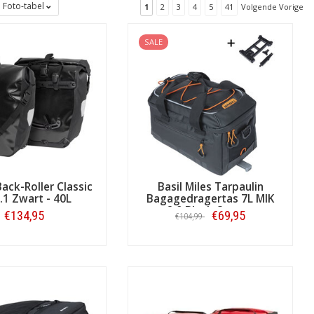
Foto-tabel
1
2
3
4
5
41
Volgende Vorige
SALE
 de kenmerken die voor u van belang
rtimenten, en andere grote en kleine
Back-Roller Classic
Basil Miles Tarpaulin
ieten op de fiets.
.1 Zwart - 40L
Bagagedragertas 7L MIK
2.0 Black Orange
€134,95
€69,95
€104,99
herming van de inhoud, en zoveel
 bij sommige reisfietstassen en andere
Bestellen
Bestellen
- en reistassen geldt hoe dan ook dat u
as.com!