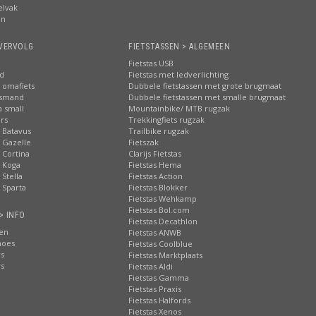
elvak
en
VERVOLG
FIETSTASSEN > ALGEMEEN
Fietstas USB
nd
Fietstas met ledverlichting
 omafiets
Dubbele fietstassen met grote brugmaat
tsmand
Dubbele fietstassen met smalle brugmaat
a small
Mountainbike/ MTB rugzak
rs
Trekkingfiets rugzak
 Batavus
Trailbike rugzak
 Gazelle
Fietszak
 Cortina
Clarijs Fietstas
 Koga
Fietstas Hema
Stella
Fietstas Action
 Sparta
Fietstas Blokker
Fietstas Wehkamp
Fietstas Bol.com
> INFO
Fietstas Decathlon
ten
Fietstas ANWB
hoes
Fietstas Coolblue
rs
Fietstas Marktplaats
rs
Fietstas Aldi
Fietstas Gamma
Fietstas Praxis
Fietstas Halfords
Fietstas Xenos