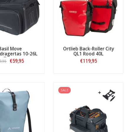
Basil Move
Ortlieb Back-Roller City
dragertas 10-26L
QL1 Rood 40L
Zwart
€59,95
€119,95
9,95
Bestellen
Bestellen
SALE