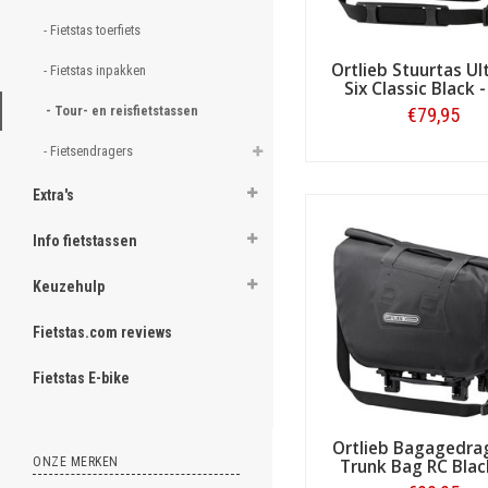
- Fietstas toerfiets 
ghost
Ortlieb Stuurtas Ul
- Fietstas inpakken
Six Classic Black -
- Tour- en reisfietstassen 
€79,95
.
- Fietsendragers 
Bestellen
.
Extra's
.
Info fietstassen
.
Keuzehulp
.
Fietstas.com reviews
.
.
Fietstas E-bike
.
Ortlieb Bagagedra
.
ONZE MERKEN
Trunk Bag RC Blac