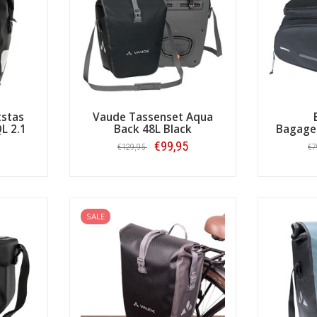
tstas
Vaude Tassenset Aqua
L 2.1
Back 48L Black
Bagage
€99,95
€129,95
€7
Bestellen
SALE