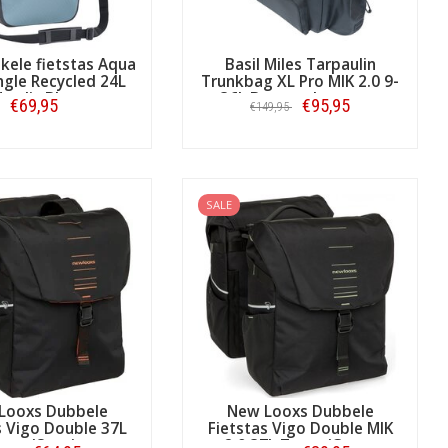
kele fietstas Aqua
Basil Miles Tarpaulin
ngle Recycled 24L
Trunkbag XL Pro MIK 2.0 9-
ordic Blue
36L Bagagedragertas
€69,95
€95,95
€149,95
Black Orange
Bestellen
Bestellen
SALE
Looxs Dubbele
New Looxs Dubbele
s Vigo Double 37L
Fietstas Vigo Double MIK
wart/Oranje
2.0 37L Zwart/Groen