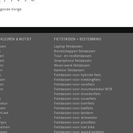
2
3
4
5
41
lgende Vorige
 KLEUREN & MOTIEF
FIETSTASSEN > BESTEMMING
ssen
Laptop fietstassen
n
Boodschappen fietstassen
sen
Tour- en reisfietstassen
sen
Smartphone fietstassen
sen
Woon-werk fietstassen
en
Kantoor fietstassen
n
Fietstassen voor hybride fiets
ssen
Fietstassen voor trekkingfiets
sen
Fietstassen voor racefiets
sen
Fietstassen voor mountainbike/ MTB
n
Fietstassen voor moederfiets
n
Fietstassen voor vouwfiets
kleur
Fietstassen voor toerfiets
ssen
Fietstassen voor bakfiets
rt-wit
Fietstassen voor tandem
n
Fietstassen voor driewieler
tjes
Fietstassen voor plooifiets
loemen
Fietstassen voor trail bike
ippen
Fietstassen voor speed pedelec