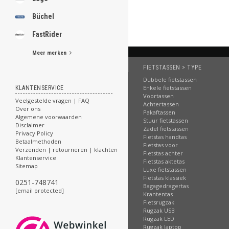
Büchel
FastRider
Meer merken
FIETSTASSEN > TYPE
Dubbele fietstassen
Enkele fietstassen
KLANTENSERVICE
Voortassen
Veelgestelde vragen | FAQ
Achtertassen
Over ons
Pakaftassen
Algemene voorwaarden
Stuur fietstassen
Disclaimer
Zadel fietstassen
Privacy Policy
Fietstas handtas
Betaalmethoden
Fietstas voor
Verzenden | retourneren | klachten
Fietstas achter
Klantenservice
Fietstas aktetas
Sitemap
Luxe fietstassen
Fietstas klassiek
0251-748741
Bagagedragertas
[email protected]
Krantentas
Fietsrugzak
Rugzak USB
Rugzak LED
Rugzak laptop