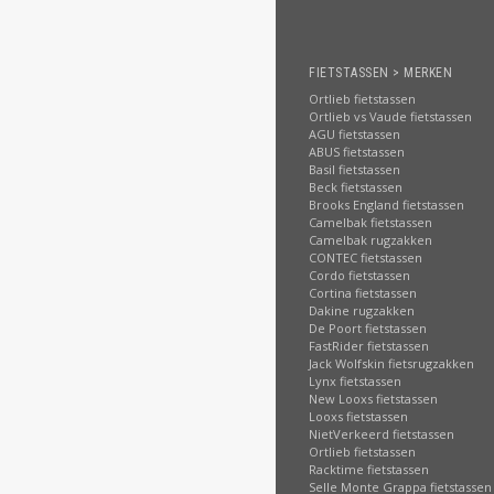
FIETSTASSEN > MERKEN
Ortlieb fietstassen
Ortlieb vs Vaude fietstassen
AGU fietstassen
ABUS fietstassen
Basil fietstassen
Beck fietstassen
Brooks England fietstassen
Camelbak fietstassen
Camelbak rugzakken
CONTEC fietstassen
Cordo fietstassen
Cortina fietstassen
Dakine rugzakken
De Poort fietstassen
FastRider fietstassen
Jack Wolfskin fietsrugzakken
Lynx fietstassen
New Looxs fietstassen
Looxs fietstassen
NietVerkeerd fietstassen
Ortlieb fietstassen
Racktime fietstassen
Selle Monte Grappa fietstassen