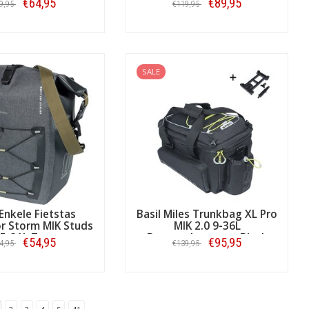
€64,95
€89,95
9,95
€119,95
Bestellen
Bestellen
SALE
 Enkele Fietstas
Basil Miles Trunkbag XL Pro
r Storm MIK Studs
MIK 2.0 9-36L
25-31L Zwart
Bagagedragertas Black
€54,95
€95,95
4,95
€139,95
Lime
Bestellen
Bestellen