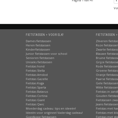
Pagina 1 van 41
1
Vo
FIETSTASSEN > VOOR ELK!
FIETSTASSEN >
Dames fietstassen
Zilveren fietsta
Heren fietstassen
Roze fietstasse
Kinderfietstassen
Zwarte fietstas
Junior fietstassen voor school
Blauwe fietstas
Senioren fietstassen
Bruine fietstas
Uniseks fietstassen
Grijze fietstass
Fietstas hond
Rode fietstasse
Fietstas Stella
Groene fietsta
Fietstas Amslod
Oranje fietstas
Fietstas Gazelle
Paarse fietstas
Fietstas Koga
Gele fietstasse
Fietstas Sparta
Witte fietstasse
Fietstas Batavus
Fietstas in zand
Fietstas Cortina
Gouden fietsta
Fietstas Giant
Fietstassen zwa
Fietstas Qwic
Jeans fietstasse
Moederdag cadeau: tips en ideeën!
Fietstas met har
Ideeën voor origineel Vaderdag cadeau!
Fietstas met b
Goedkope fietstassen
Fietstas met st