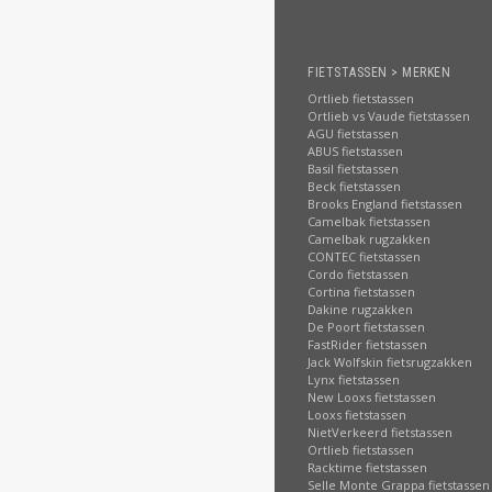
FIETSTASSEN > MERKEN
Ortlieb fietstassen
Ortlieb vs Vaude fietstassen
AGU fietstassen
ABUS fietstassen
Basil fietstassen
Beck fietstassen
Brooks England fietstassen
Camelbak fietstassen
Camelbak rugzakken
CONTEC fietstassen
Cordo fietstassen
Cortina fietstassen
Dakine rugzakken
De Poort fietstassen
FastRider fietstassen
Jack Wolfskin fietsrugzakken
Lynx fietstassen
New Looxs fietstassen
Looxs fietstassen
NietVerkeerd fietstassen
Ortlieb fietstassen
Racktime fietstassen
Selle Monte Grappa fietstassen