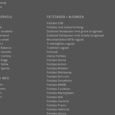
elvak
en
VERVOLG
FIETSTASSEN > ALGEMEEN
Fietstas USB
nd
Fietstas met ledverlichting
 omafiets
Dubbele fietstassen met grote brugmaat
tsmand
Dubbele fietstassen met smalle brugmaat
a small
Mountainbike/ MTB rugzak
rs
Trekkingfiets rugzak
 Batavus
Trailbike rugzak
 Gazelle
Fietszak
 Cortina
Clarijs Fietstas
 Koga
Fietstas Hema
Stella
Fietstas Action
 Sparta
Fietstas Blokker
Fietstas Wehkamp
Fietstas Bol.com
> INFO
Fietstas Decathlon
ten
Fietstas ANWB
hoes
Fietstas Coolblue
rs
Fietstas Marktplaats
rs
Fietstas Aldi
Fietstas Gamma
Fietstas Praxis
Fietstas Halfords
Fietstas Xenos