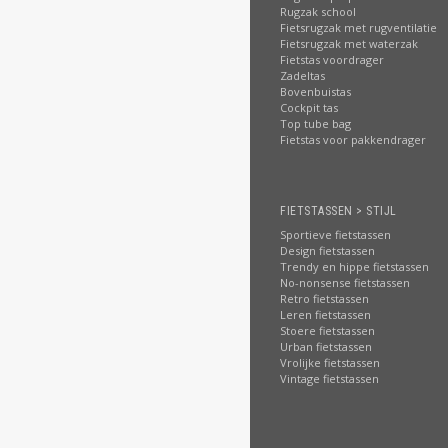
Rugzak school
Fietsrugzak met rugventilatie
Fietsrugzak met waterzak
Fietstas voordrager
Zadeltas
Bovenbuistas
Cockpit tas
Top tube bag
Fietstas voor pakkendrager
FIETSTASSEN > STIJL
Sportieve fietstassen
Design fietstassen
Trendy en hippe fietstassen
No-nonsense fietstassen
Retro fietstassen
Leren fietstassen
Stoere fietstassen
Urban fietstassen
Vrolijke fietstassen
Vintage fietstassen