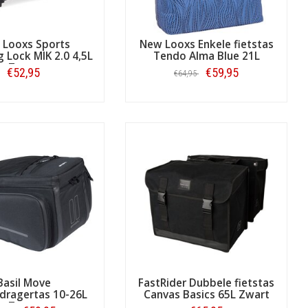
 Looxs Sports
New Looxs Enkele fietstas
 Lock MIK 2.0 4,5L
Tendo Alma Blue 21L
Zwart
€52,95
€59,95
€64,95
Bestellen
Bestellen
Basil Move
FastRider Dubbele fietstas
dragertas 10-26L
Canvas Basics 65L Zwart
Zwart