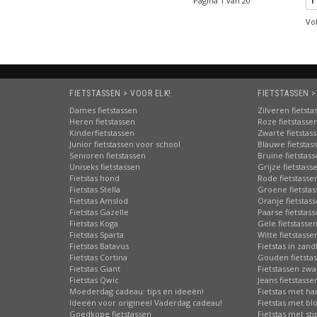
Pagina 1 van 20
1
Vo
FIETSTASSEN > VOOR ELK!
FIETSTASSEN >
Dames fietstassen
Zilveren fietsta
Heren fietstassen
Roze fietstasse
Kinderfietstassen
Zwarte fietstas
Junior fietstassen voor school
Blauwe fietstas
Senioren fietstassen
Bruine fietstas
Uniseks fietstassen
Grijze fietstass
Fietstas hond
Rode fietstasse
Fietstas Stella
Groene fietsta
Fietstas Amslod
Oranje fietstas
Fietstas Gazelle
Paarse fietstas
Fietstas Koga
Gele fietstasse
Fietstas Sparta
Witte fietstasse
Fietstas Batavus
Fietstas in zand
Fietstas Cortina
Gouden fietsta
Fietstas Giant
Fietstassen zwa
Fietstas Qwic
Jeans fietstasse
Moederdag cadeau: tips en ideeën!
Fietstas met har
Ideeën voor origineel Vaderdag cadeau!
Fietstas met b
Goedkope fietstassen
Fietstas met st