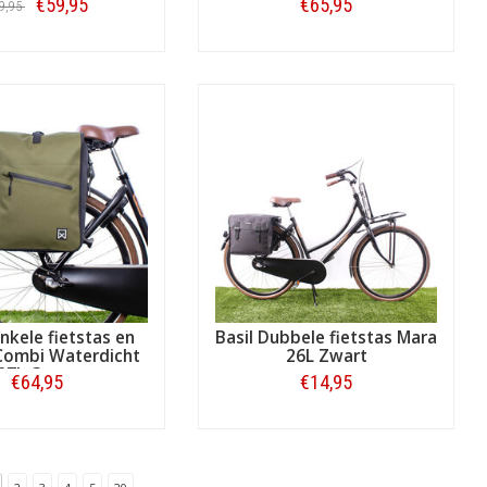
€59,95
€65,95
9,95
Bestellen
Bestellen
Enkele fietstas en
Basil Dubbele fietstas Mara
Combi Waterdicht
26L Zwart
27L Groen
€64,95
€14,95
Bestellen
Bestellen