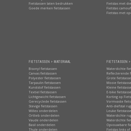
Fietstassen laten bedrukken
Fietstas met di
Goede merken fietstassen
Fietstas camouf
Fietstas met o
FIETSTASSEN > MATERIAAL
FIETSTASSEN 
Bisonyl fietstassen
Waterdichte fie
Canvas fietstassen
Reflecterende f
Polyester fietstassen
Grote fietstass
Tarpaulin fietstassen
Mooie fietstass
Kunststof fietstassen
Kleine fietstass
Textiel fietstassen
E-bike fietstass
Lichtgewicht fietstassen
Korting op Fiet
Gerecyclede fietstassen
Vormvaste fiets
Stevige fietstassen
Anti-diefstal ru
Willex onderdelen
Leuke fietstass
Ortlieb onderdelen
Waterdichte ru
Vaude onderdelen
Waterdichte fie
Basil onderdelen
Opvouwbare fie
Thule onderdelen
Fietstas links of