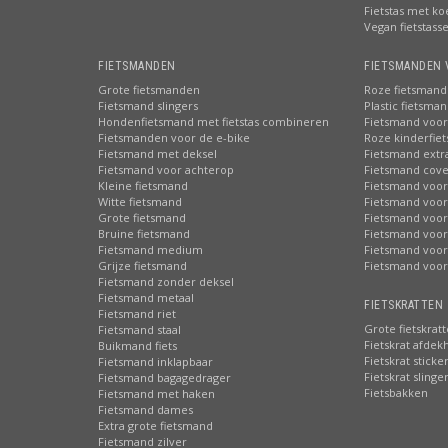
Fietstas met ko
Vegan fietstass
FIETSMANDEN
FIETSMANDEN 
Grote fietsmanden
Roze fietsmand
Fietsmand slingers
Plastic fietsma
Hondenfietsmand met fietstas combineren
Fietsmand voor
Fietsmanden voor de e-bike
Roze kinderfie
Fietsmand met deksel
Fietsmand extr
Fietsmand voor achterop
Fietsmand cove
Kleine fietsmand
Fietsmand voor
Witte fietsmand
Fietsmand voor
Grote fietsmand
Fietsmand voor
Bruine fietsmand
Fietsmand voor
Fietsmand medium
Fietsmand voor 
Grijze fietsmand
Fietsmand voor
Fietsmand zonder deksel
Fietsmand metaal
FIETSKRATTEN 
Fietsmand riet
Grote fietskrat
Fietsmand staal
Fietskrat afdek
Buikmand fiets
Fietskrat sticke
Fietsmand inklapbaar
Fietskrat slinge
Fietsmand bagagedrager
Fietsbakken
Fietsmand met haken
Fietsmand dames
Extra grote fietsmand
Fietsmand zilver