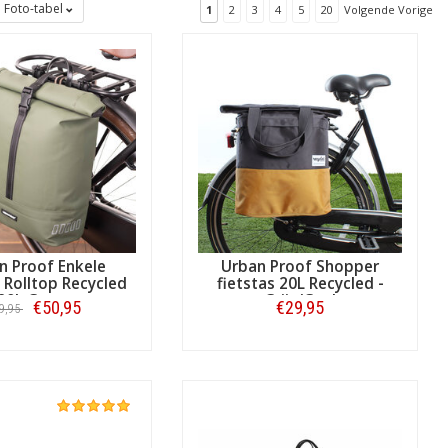
Foto-tabel
1
2
3
4
5
20
Volgende Vorige
ar door verkrijgbaar. Deze shop heeft
n Proof Enkele
Urban Proof Shopper
s Rolltop Recycled
fietstas 20L Recycled -
20L Groen
Grijs/Geel
€50,95
€29,95
9,95
Bestellen
Bestellen