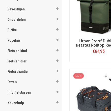
ghost
Praxis fietstassen en
Bevestigen
Kortom, als u op zoek bent n
ghost
minimaal zo goed uit de voe
Onderdelen
ghost
E-bike
ghost
Populair
Urban Proof Dub
fietstas Rolltop Re
ghost
38L Groen
€64,95
Fiets en kind
ghost
Fiets en dier
Bestellen
ghost
Fietsvakantie
SALE
ghost
Extra's
ghost
Info fietstassen
ghost
Keuzehulp
ghost