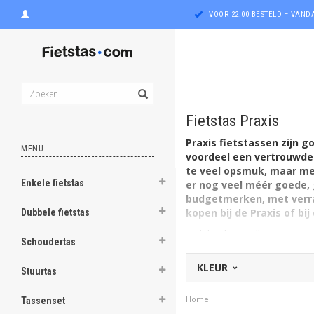
VOOR 22:00 BESTELD = VAN
Fietstas Praxis
Praxis fietstassen zijn 
MENU
voordeel een vertrouwde 
te veel opsmuk, maar met
Enkele fietstas
er nog veel méér goede, 
ghost
budgetmerken, met verra
kopen bij de Praxis of bi
Dubbele fietstas
ghost
Ook bij de goedkopere tassen
Schoudertas
weliswaar vaak relatief eenv
ghost
tot slimme opbergmogelijkhed
KLEUR
Stuurtas
Fietstas.com die hierin gespe
ghost
die voor een goedkope fiets
Home
Tassenset
ook qua hoe mooi de tas erui