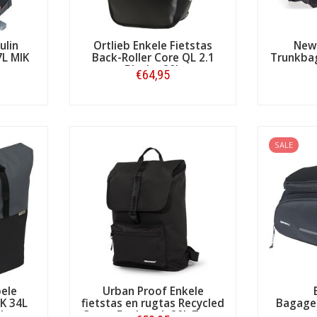
ulin
Ortlieb Enkele Fietstas
New
L MIK
Back-Roller Core QL 2.1
Trunkbag
ge
Black - 20L
€64,95
Bestellen
SALE
ele
Urban Proof Enkele
IK 34L
fietstas en rugtas Recycled
Bagage
ck
Cargo Backpack 20L Zwart