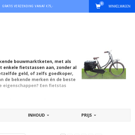
0
GRATIS VERZENDING VANAF €75,-
WINKELWAGEN
 bekende bouwmarktketen, met als
t enkele fietstassen aan, zonder al
tzelfde geld, of zelfs goedkoper,
 van de bekende merken én de beste
e eigenschappen? Een fietstas
n gaan lang mee! Bovendien zijn ze
ndige bevestiging op de fiets of e-bike
t zijn juist de budgetmerken op
INHOUD
PRIJS
 in de categorie 'goedkoop' kopen? Eentje
aktische eigenschappen? En natuurlijk: