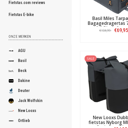
Fietstas.com reviews
ghost
Fietstas E-bike
Basil Miles Tarpa
Bagagedragertas 7
2.0 Black Oran
€69,95
€104,99
ONZE MERKEN
.
Bestellen
.
AGU
.
SALE
Basil
.
Beck
.
Dakine
.
Deuter
.
Jack Wolfskin
.
New Looxs
New Looxs Dubb
.
Ortlieb
fietstas Nyborg M
Dark Grey/Bla