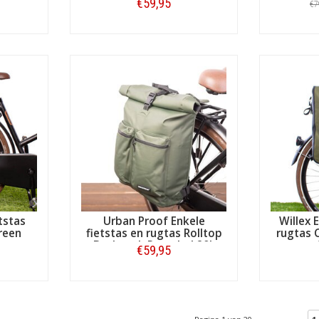
€59,95
€7
Bestellen
tstas
Urban Proof Enkele
Willex 
reen
fietstas en rugtas Rolltop
rugtas 
Backpack Recycled 20L
€59,95
Groen
Bestellen