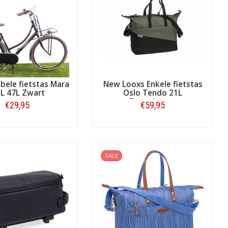
gespecialiseerde fietstassen-shop
bele fietstas Mara
New Looxs Enkele fietstas
L 47L Zwart
Oslo Tendo 21L
Zwart/groen
€29,95
€59,95
Bestellen
Bestellen
SALE