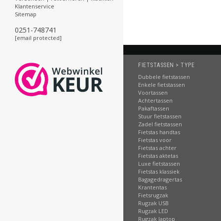
Klantenservice
Sitemap
0251-748741
[email protected]
FIETSTASSEN > TYPE
Dubbele fietstassen
Enkele fietstassen
Voortassen
Achtertassen
Pakaftassen
Stuur fietstassen
Zadel fietstassen
Fietstas handtas
Fietstas voor
Fietstas achter
Fietstas aktetas
Luxe fietstassen
Fietstas klassiek
Bagagedragertas
Krantentas
Fietsrugzak
Rugzak USB
Rugzak LED
Rugzak laptop