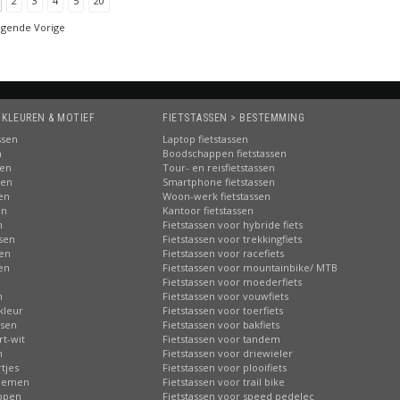
2
3
4
5
20
lgende Vorige
 KLEUREN & MOTIEF
FIETSTASSEN > BESTEMMING
ssen
Laptop fietstassen
n
Boodschappen fietstassen
sen
Tour- en reisfietstassen
sen
Smartphone fietstassen
sen
Woon-werk fietstassen
en
Kantoor fietstassen
n
Fietstassen voor hybride fiets
ssen
Fietstassen voor trekkingfiets
sen
Fietstassen voor racefiets
sen
Fietstassen voor mountainbike/ MTB
n
Fietstassen voor moederfiets
n
Fietstassen voor vouwfiets
kleur
Fietstassen voor toerfiets
ssen
Fietstassen voor bakfiets
rt-wit
Fietstassen voor tandem
n
Fietstassen voor driewieler
tjes
Fietstassen voor plooifiets
loemen
Fietstassen voor trail bike
ippen
Fietstassen voor speed pedelec