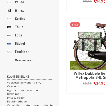
.
€94,95
€99,95
Vaude
Willex
Bestellen
Cortina
.
SALE
.
Thule
.
.
Edge
.
.
Büchel
.
.
FastRider
.
Meer merken
[email protected]
Willex Dubbele fie
KLANTENSERVICE
Metropolis 34L G
Leaves
Veelgestelde vragen | FAQ
€34,95
€54,95
Over ons
Algemene voorwaarden
Bestellen
Disclaimer
Privacy Policy
Betaalmethoden
Verzenden | retourneren | klachten