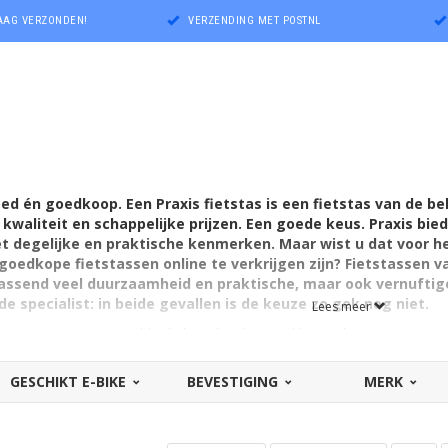
DAAG VERZONDEN!
VERZENDING MET POSTNL
goed én goedkoop. Een Praxis fietstas is een fietstas van de
kwaliteit en schappelijke prijzen. Een goede keus.
Praxis bied
 degelijke en praktische kenmerken. Maar wist u dat voor he
goedkope fietstassen online te verkrijgen zijn? Fietstassen
ssend veel duurzaamheid en praktische, maar ook vernuftig
j de specialist: in beide gevallen is de keuze zo gek nog niet.
Lees meer
 op Fietstas.com geldt: de basiskwaliteit is dik in orde. Deze tasse
oudig, maar hebben ze - best onverwacht - toch veel te bieden: van ha
en. Ze zijn zelfs vaak waterdicht en in elk geval waterafstotend. He
GESCHIKT E-BIKE
BEVESTIGING
MERK
cialiseerd zijn. In plaats van een Praxis fietstas een 'echte' fietstas
tas opvallend veel te bieden heeft? Qua kwaliteit, duurzaamheid en pr
tziet? Kijk dan eens hier!