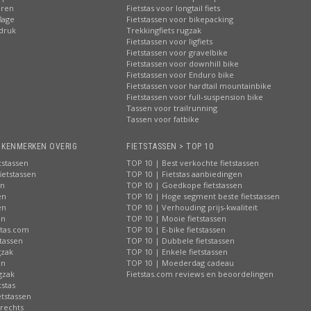
eren
Fietstas voor longtail fiets
lage
Fietstassen voor bikepacking
pdruk
Trekkingfiets rugzak
Fietstassen voor ligfiets
Fietstassen voor gravelbike
Fietstassen voor downhill bike
Fietstassen voor Enduro bike
Fietstassen voor hardtail mountainbike
Fietstassen voor full-suspension bike
Tassen voor trailrunning
Tassen voor fatbike
> KENMERKEN OVERIG
FIETSTASSEN > TOP 10
tstassen
TOP 10 | Best verkochte fietstassen
ietstassen
TOP 10 | Fietstas aanbiedingen
en
TOP 10 | Goedkope fietstassen
en
TOP 10 | Hoge segment beste fietstassen
en
TOP 10 | Verhouding prijs-kwaliteit
en
TOP 10 | Mooie fietstassen
stas.com
TOP 10 | E-bike fietstassen
tassen
TOP 10 | Dubbele fietstassen
gzak
TOP 10 | Enkele fietstassen
en
TOP 10 | Moederdag cadeau
gzak
Fietstas.com reviews en beoordelingen
tstas
tstassen
 rechts