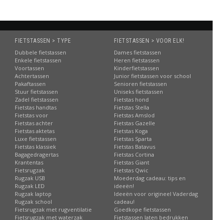
FIETSTASSEN > TYPE
FIETSTASSEN > VOOR ELK!
Dubbele fietstassen
Dames fietstassen
Enkele fietstassen
Heren fietstassen
Voortassen
Kinderfietstassen
Achtertassen
Junior fietstassen voor school
Pakaftassen
Senioren fietstassen
Stuur fietstassen
Uniseks fietstassen
Zadel fietstassen
Fietstas hond
Fietstas handtas
Fietstas Stella
Fietstas voor
Fietstas Amslod
Fietstas achter
Fietstas Gazelle
Fietstas aktetas
Fietstas Koga
Luxe fietstassen
Fietstas Sparta
Fietstas klassiek
Fietstas Batavus
Bagagedragertas
Fietstas Cortina
Krantentas
Fietstas Giant
Fietsrugzak
Fietstas Qwic
Rugzak USB
Moederdag cadeau: tips en
Rugzak LED
ideeën!
Rugzak laptop
Ideeën voor origineel Vaderdag
Rugzak school
cadeau!
Fietsrugzak met rugventilatie
Goedkope fietstassen
Fietsrugzak met waterzak
Fietstassen laten bedrukken