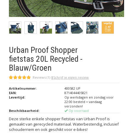
Urban Proof Shopper
fietstas 20L Recycled -
Blauw/Groen
Reviews (1)
|
Schrijf je eigen review
Artikelnummer:
400582 UP
EAN:
8714044405821
Levertijd:
Op werkdagen en zondag voor
22:00 besteld = vandaag
verzonden!
Beschikbaarheid:
Op voorraad
Deze sterke enkele shopper fietstas van Urban Proof is
gemaakt van gerecycled materiaal. Waterbestendig, inclusief
schouderriem en ook geschikt voor e-bikes!