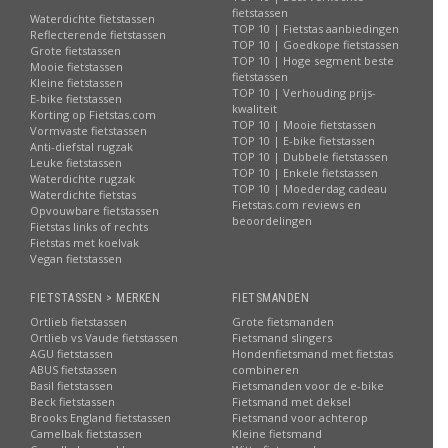
fietstassen
Waterdichte fietstassen
TOP 10 | Fietstas aanbiedingen
Reflecterende fietstassen
TOP 10 | Goedkope fietstassen
Grote fietstassen
TOP 10 | Hoge segment beste
Mooie fietstassen
fietstassen
Kleine fietstassen
TOP 10 | Verhouding prijs-
E-bike fietstassen
kwaliteit
Korting op Fietstas.com
TOP 10 | Mooie fietstassen
Vormvaste fietstassen
TOP 10 | E-bike fietstassen
Anti-diefstal rugzak
TOP 10 | Dubbele fietstassen
Leuke fietstassen
TOP 10 | Enkele fietstassen
Waterdichte rugzak
TOP 10 | Moederdag cadeau
Waterdichte fietstas
Fietstas.com reviews en
Opvouwbare fietstassen
beoordelingen
Fietstas links of rechts
Fietstas met koelvak
Vegan fietstassen
FIETSTASSEN > MERKEN
FIETSMANDEN
Ortlieb fietstassen
Grote fietsmanden
Ortlieb vs Vaude fietstassen
Fietsmand slingers
AGU fietstassen
Hondenfietsmand met fietstas
ABUS fietstassen
combineren
Basil fietstassen
Fietsmanden voor de e-bike
Beck fietstassen
Fietsmand met deksel
Brooks England fietstassen
Fietsmand voor achterop
Camelbak fietstassen
Kleine fietsmand