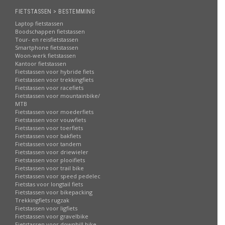
FIETSTASSEN > BESTEMMING
Laptop fietstassen
Boodschappen fietstassen
Tour- en reisfietstassen
Smartphone fietstassen
Woon-werk fietstassen
Kantoor fietstassen
Fietstassen voor hybride fiets
Fietstassen voor trekkingfiets
Fietstassen voor racefiets
Fietstassen voor mountainbike/
MTB
Fietstassen voor moederfiets
Fietstassen voor vouwfiets
Fietstassen voor toerfiets
Fietstassen voor bakfiets
Fietstassen voor tandem
Fietstassen voor driewieler
Fietstassen voor plooifiets
Fietstassen voor trail bike
Fietstassen voor speed pedelec
Fietstas voor longtail fiets
Fietstassen voor bikepacking
Trekkingfiets rugzak
Fietstassen voor ligfiets
Fietstassen voor gravelbike
Fietstassen voor downhill bike