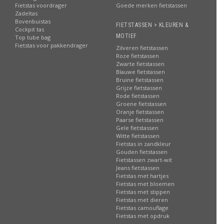
Fietstas voordrager
Goede merken fietstassen
Zadeltas
Bovenbuistas
FIETSTASSEN > KLEUREN &
Cockpit tas
MOTIEF
Top tube bag
Fietstas voor pakkendrager
Zilveren fietstassen
Roze fietstassen
Zwarte fietstassen
Blauwe fietstassen
Bruine fietstassen
Grijze fietstassen
Rode fietstassen
Groene fietstassen
Oranje fietstassen
Paarse fietstassen
Gele fietstassen
Witte fietstassen
Fietstas in zandkleur
Gouden fietstassen
Fietstassen zwart-wit
Jeans fietstassen
Fietstas met hartjes
Fietstas met bloemen
Fietstas met stippen
Fietstas met dieren
Fietstas camouflage
Fietstas met opdruk