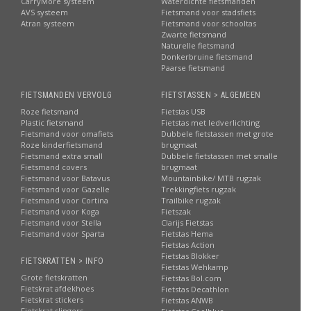
CarryMore systeem
Waterdichte fietsmanden
AVS systeem
Fietsmand voor stadsfiets
Atran systeem
Fietsmand voor schooltas
Zwarte fietsmand
Naturelle fietsmand
Donkerbruine fietsmand
Paarse fietsmand
FIETSMANDEN VERVOLG
FIETSTASSEN > ALGEMEEN
Roze fietsmand
Fietstas USB
Plastic fietsmand
Fietstas met ledverlichting
Fietsmand voor omafiets
Dubbele fietstassen met grote
Roze kinderfietsmand
brugmaat
Fietsmand extra small
Dubbele fietstassen met smalle
Fietsmand covers
brugmaat
Fietsmand voor Batavus
Mountainbike/ MTB rugzak
Fietsmand voor Gazelle
Trekkingfiets rugzak
Fietsmand voor Cortina
Trailbike rugzak
Fietsmand voor Koga
Fietszak
Fietsmand voor Stella
Clarijs Fietstas
Fietsmand voor Sparta
Fietstas Hema
Fietstas Action
Fietstas Blokker
FIETSKRATTEN > INFO
Fietstas Wehkamp
Grote fietskratten
Fietstas Bol.com
Fietskrat afdekhoes
Fietstas Decathlon
Fietskrat stickers
Fietstas ANWB
Fietskrat slingers