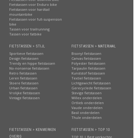
Fietstassen voor Enduro bike
Fietstassen voor hardtail
mountainbike
Fietstassen voor full-suspension
bike
Tassen voor trailrunning
Tassen voor fatbike
FIETSTASSEN > STIJL
FIETSTASSEN > MATERIAAL
Sportieve fietstassen
Bisonyl fietstassen
Design fietstassen
Canvas fietstassen
Trendy en hippe fietstassen
Polyester fietstassen
No-nonsense fietstassen
Tarpaulin fietstassen
Retro fietstassen
Kunststof fietstassen
Leren fietstassen
Textiel fietstassen
Stoere fietstassen
Lichtgewicht fietstassen
Urban fietstassen
Gerecyclede fietstassen
Vrolijke fietstassen
Stevige fietstassen
Vintage fietstassen
Willex onderdelen
Ortlieb onderdelen
Vaude onderdelen
Basil onderdelen
Thule onderdelen
FIETSTASSEN > KENMERKEN
FIETSTASSEN > TOP 10
OVERIG
TOP 10 | Best verkochte