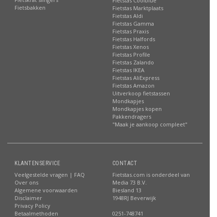
Fietstas Coolblue
Fietsbakken
Fietstas Marktplaats
Fietstas Aldi
Fietstas Gamma
Fietstas Praxis
Fietstas Halfords
Fietstas Xenos
Fietstas Profile
Fietstas Zalando
Fietstas IKEA
Fietstas AliExpress
Fietstas Amazon
Uitverkoop fietstassen
Mondkapjes
Mondkapjes kopen
Pakkendragers
"Maak je aankoop compleet"
KLANTENSERVICE
CONTACT
Veelgestelde vragen | FAQ
Fietstas.com is onderdeel van
Over ons
Media 73 B.V.
Algemene voorwaarden
Biesland 13
Disclaimer
1948RJ Beverwijk
Privacy Policy
Betaalmethoden
0251-748741