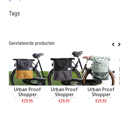
Tags
Gerelateerde producten
an Proof
Urban Proof
Urban Proof
Urban Proof
hopper
Shopper
Shopper
Shopper
tstas 20L
fietstas 20L
fietstas 20L
fietstas 20L
€29,95
€29,95
€29,95
€29,95
cycled -
Recycled -
Recycled -
Recycled -
ijs/Geel
Zwart/Grijs
Groen/Grijs
Bordeauxrood/G
nformatie
Informatie
Informatie
Informatie