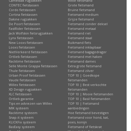
Camelbak rugzakken
Witte fietsmand
CONTEC fietstassen
Grote fietsmand
Cordo fietstassen
Bruine fietsmand
Cortina fietstassen
Fietsmand medium
Dakine rugzakken
Grijze fietsmand
De Poort fietstassen
Fietsmand zonder deksel
FastRider fietstassen
Fietsmand metaal
Jack Wolfskin fietsrugzakken
Fietsmand riet
Lynx fietstassen
Fietsmand staal
New Looxs fietstassen
Buikmand fiets
Looxs fietstassen
Fietsmand inklapbaar
NietVerkeerd fietstassen
Fietsmand bagagedrager
Ortlieb fietstassen
Fietsmand met haken
Racktime fietstassen
Fietsmand dames
Selle Monte Grappa fietstassen
Extra grote fietsmand
Thule fietstassen
Fietsmand zilver
Urban Proof fietstassen
TOP 10 | Goedkope
Vaude fietstassen
fietsmanden
Willex fietstassen
TOP 10 | Best verkochte
XD Design rugzakken
fietsmanden
XLC fietstassen
TOP 10 | Mooie fietsmanden
Ortlieb garantie
TOP 10 | Basil fietsmanden
Tips en adviezen van Willex
TOP 10 | Fietsmand
MIK systeem
aanbiedingen
Racktime systeem
Hoe fietsmand bevestigen
Snap-it systeem
Fietsmand voor hond, kat,
KLICKFix systeem
poes, konijn
BasEasy systeem
Fietsmand of fietskrat