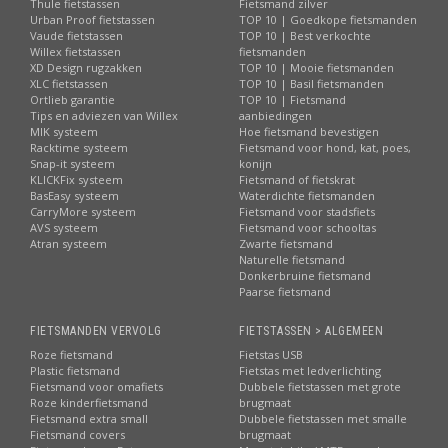
Thule fietstassen
Fietsmand zilver
Urban Proof fietstassen
TOP 10 | Goedkope fietsmanden
Vaude fietstassen
TOP 10 | Best verkochte
Willex fietstassen
fietsmanden
XD Design rugzakken
TOP 10 | Mooie fietsmanden
XLC fietstassen
TOP 10 | Basil fietsmanden
Ortlieb garantie
TOP 10 | Fietsmand
Tips en adviezen van Willex
aanbiedingen
MIK systeem
Hoe fietsmand bevestigen
Racktime systeem
Fietsmand voor hond, kat, poes,
Snap-it systeem
konijn
KLICKFix systeem
Fietsmand of fietskrat
BasEasy systeem
Waterdichte fietsmanden
CarryMore systeem
Fietsmand voor stadsfiets
AVS systeem
Fietsmand voor schooltas
Atran systeem
Zwarte fietsmand
Naturelle fietsmand
Donkerbruine fietsmand
Paarse fietsmand
FIETSMANDEN VERVOLG
FIETSTASSEN > ALGEMEEN
Roze fietsmand
Fietstas USB
Plastic fietsmand
Fietstas met ledverlichting
Fietsmand voor omafiets
Dubbele fietstassen met grote
Roze kinderfietsmand
brugmaat
Fietsmand extra small
Dubbele fietstassen met smalle
Fietsmand covers
brugmaat