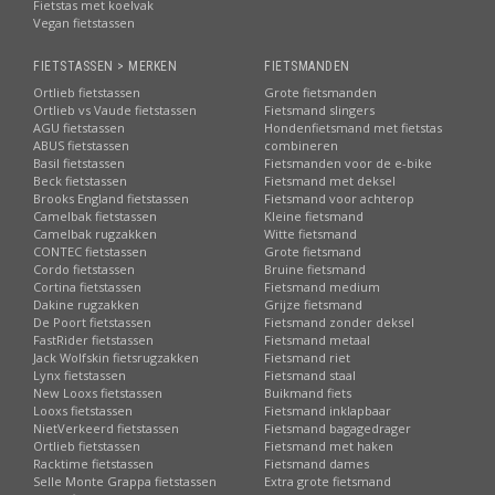
Fietstas met koelvak
Vegan fietstassen
FIETSTASSEN > MERKEN
FIETSMANDEN
Ortlieb fietstassen
Grote fietsmanden
Ortlieb vs Vaude fietstassen
Fietsmand slingers
AGU fietstassen
Hondenfietsmand met fietstas
ABUS fietstassen
combineren
Basil fietstassen
Fietsmanden voor de e-bike
Beck fietstassen
Fietsmand met deksel
Brooks England fietstassen
Fietsmand voor achterop
Camelbak fietstassen
Kleine fietsmand
Camelbak rugzakken
Witte fietsmand
CONTEC fietstassen
Grote fietsmand
Cordo fietstassen
Bruine fietsmand
Cortina fietstassen
Fietsmand medium
Dakine rugzakken
Grijze fietsmand
De Poort fietstassen
Fietsmand zonder deksel
FastRider fietstassen
Fietsmand metaal
Jack Wolfskin fietsrugzakken
Fietsmand riet
Lynx fietstassen
Fietsmand staal
New Looxs fietstassen
Buikmand fiets
Looxs fietstassen
Fietsmand inklapbaar
NietVerkeerd fietstassen
Fietsmand bagagedrager
Ortlieb fietstassen
Fietsmand met haken
Racktime fietstassen
Fietsmand dames
Selle Monte Grappa fietstassen
Extra grote fietsmand