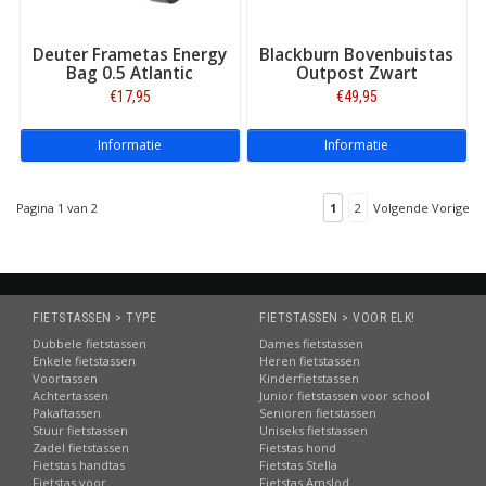
Deuter Frametas Energy
Blackburn Bovenbuistas
Bag 0.5 Atlantic
Outpost Zwart
€17,95
€49,95
Informatie
Informatie
Pagina 1 van 2
1
2
Volgende Vorige
FIETSTASSEN > TYPE
FIETSTASSEN > VOOR ELK!
Dubbele fietstassen
Dames fietstassen
Enkele fietstassen
Heren fietstassen
Voortassen
Kinderfietstassen
Achtertassen
Junior fietstassen voor school
Pakaftassen
Senioren fietstassen
Stuur fietstassen
Uniseks fietstassen
Zadel fietstassen
Fietstas hond
Fietstas handtas
Fietstas Stella
Fietstas voor
Fietstas Amslod