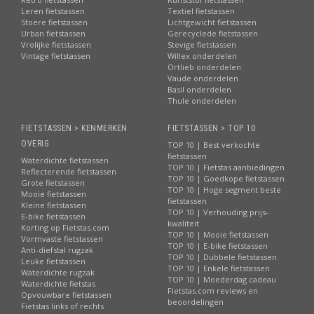
Leren fietstassen
Textiel fietstassen
Stoere fietstassen
Lichtgewicht fietstassen
Urban fietstassen
Gerecyclede fietstassen
Vrolijke fietstassen
Stevige fietstassen
Vintage fietstassen
Willex onderdelen
Ortlieb onderdelen
Vaude onderdelen
Basil onderdelen
Thule onderdelen
FIETSTASSEN > KENMERKEN
FIETSTASSEN > TOP 10
OVERIG
TOP 10 | Best verkochte
fietstassen
Waterdichte fietstassen
TOP 10 | Fietstas aanbiedingen
Reflecterende fietstassen
TOP 10 | Goedkope fietstassen
Grote fietstassen
TOP 10 | Hoge segment beste
Mooie fietstassen
fietstassen
Kleine fietstassen
TOP 10 | Verhouding prijs-
E-bike fietstassen
kwaliteit
Korting op Fietstas.com
TOP 10 | Mooie fietstassen
Vormvaste fietstassen
TOP 10 | E-bike fietstassen
Anti-diefstal rugzak
TOP 10 | Dubbele fietstassen
Leuke fietstassen
TOP 10 | Enkele fietstassen
Waterdichte rugzak
TOP 10 | Moederdag cadeau
Waterdichte fietstas
Fietstas.com reviews en
Opvouwbare fietstassen
beoordelingen
Fietstas links of rechts