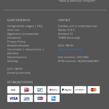
"Maak je aankoop compleet"
KLANTENSERVICE
CONTACT
Veelgestelde vragen | FAQ
Fietstas.com is onderdeel van
Over ons
Media 73 B.V.
Algemene voorwaarden
Biesland 13
Disclaimer
1948RJ Beverwijk
Privacy Policy
Betaalmethoden
0251-748741
Verzenden | retourneren |
[email protected]
klachten
Klantenservice
KvK nummer: 61011983
Sitemap
BTW nummer: NL854164637B01
0251-748741
[email protected]
BETAALMETHODEN