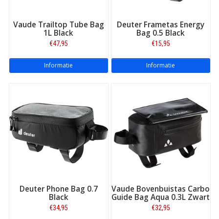
Sterk in productkennis:
beste advies en informatie
Betrouwbare levering:
via PostNL
Vaude Trailtop Tube Bag
Deuter Frametas Energy
1L Black
Bag 0.5 Black
Uitstekende service
en online bereikbaarheid
€47,95
€15,95
Beste reviews:
zeer hoge waardering van onze klanten
Riant assortiment:
elk merk, elk type fietstas!
Informatie
Informatie
Kijk verder voor
frametassen met inhoud van maximaal 1
liter.
Deuter Phone Bag 0.7
Vaude Bovenbuistas Carbo
Black
Guide Bag Aqua 0.3L Zwart
€34,95
€32,95