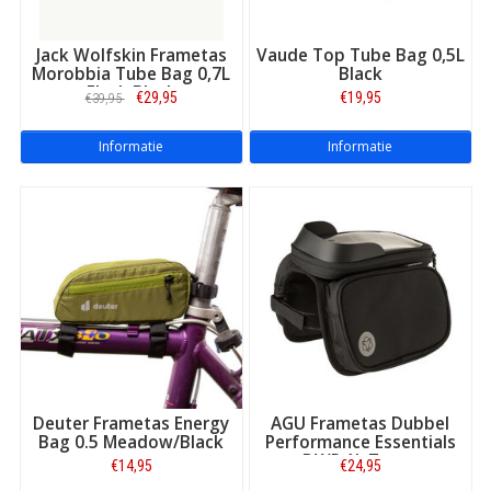
Jack Wolfskin Frametas
Vaude Top Tube Bag 0,5L
Morobbia Tube Bag 0,7L
Black
Flash Black
€29,95
€19,95
€39,95
Informatie
Informatie
Deuter Frametas Energy
AGU Frametas Dubbel
Bag 0.5 Meadow/Black
Performance Essentials
DWR 1L Zwart
€14,95
€24,95