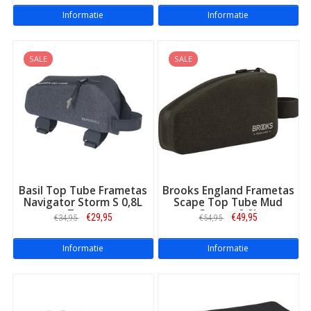
Informatie
Informatie
SALE
SALE
Basil Top Tube Frametas
Brooks England Frametas
Navigator Storm S 0,8L
Scape Top Tube Mud
Zwart
Green - 0,9L
€29,95
€49,95
€34,95
€54,95
Informatie
Informatie