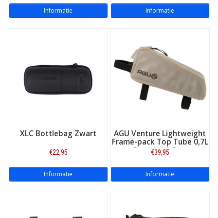
Informatie
Informatie
XLC Bottlebag Zwart
AGU Venture Lightweight
Frame-pack Top Tube 0,7L
Sustained Grey
€22,95
€39,95
Informatie
Informatie