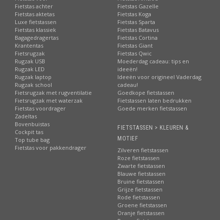
Fietstas achter
Fietstas Gazelle
Fietstas aktetas
Fietstas Koga
Luxe fietstassen
Fietstas Sparta
Fietstas klassiek
Fietstas Batavus
Bagagedragertas
Fietstas Cortina
Krantentas
Fietstas Giant
Fietsrugzak
Fietstas Qwic
Rugzak USB
Moederdag cadeau: tips en
Rugzak LED
ideeën!
Rugzak laptop
Ideeën voor origineel Vaderdag
Rugzak school
cadeau!
Fietsrugzak met rugventilatie
Goedkope fietstassen
Fietsrugzak met waterzak
Fietstassen laten bedrukken
Fietstas voordrager
Goede merken fietstassen
Zadeltas
Bovenbuistas
FIETSTASSEN > KLEUREN &
Cockpit tas
MOTIEF
Top tube bag
Fietstas voor pakkendrager
Zilveren fietstassen
Roze fietstassen
Zwarte fietstassen
Blauwe fietstassen
Bruine fietstassen
Grijze fietstassen
Rode fietstassen
Groene fietstassen
Oranje fietstassen