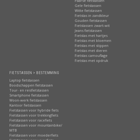
Paarse fietstassen
Gele fietstassen
Witte fietstassen
Fietstas in zandkleur
Gouden fietstassen
Fietstassen zwart-wit
Jeans fietstassen
Fietstas met hartjes
Fietstas met bloemen
Fietstas met stippen
Fietstas met dieren
Fietstas camouflage
Fietstas met opdruk
FIETSTASSEN > BESTEMMING
Laptop fietstassen
Boodschappen fietstassen
Tour- en reisfietstassen
Smartphone fietstassen
Woon-werk fietstassen
Kantoor fietstassen
Fietstassen voor hybride fiets
Fietstassen voor trekkingfiets
Fietstassen voor racefiets
Fietstassen voor mountainbike/
MTB
Fietstassen voor moederfiets