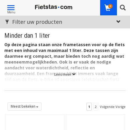
Toggle
0
Menu
navigation
Filter uw producten
Minder dan 1 liter
Op deze pagina staan onze frametassen voor op de fiets
met een inhoud van maximaal 1 liter. Deze tassen zijn
daarmee erg compact, maar bieden toch nog aardig wat
meeneemmogelijkheden. Ook is er vaak de nodige
aandacht voor waterdichtheid, reflectie en
duurzaamheid. Een frametas blijft immers vaak lange
Lees meer
tijd aan de fiets, e-bike of sportieve (elektrische) fiets
zitten, in weer en wind. Er zijn kleine én nog behoorlijk
grote frametassen. Zie voor alle mogelijkheden van dit
type fietstas, en info over de bevestiging aan de
bovenbuis, de overzichtspagina met
frametassen
.
Meest bekeken
1
2
Volgende Vorige
Kleine frametassen
Ook in deze categorie met kleine frametassen is de keuze groot.
We hebben een aanbod van deze kleine fietstassen voor aan de