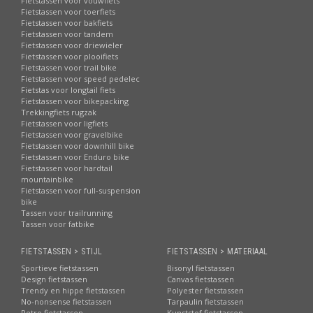
Fietstassen voor vouwfiets
Fietstassen voor toerfiets
Fietstassen voor bakfiets
Fietstassen voor tandem
Fietstassen voor driewieler
Fietstassen voor plooifiets
Fietstassen voor trail bike
Fietstassen voor speed pedelec
Fietstas voor longtail fiets
Fietstassen voor bikepacking
Trekkingfiets rugzak
Fietstassen voor ligfiets
Fietstassen voor gravelbike
Fietstassen voor downhill bike
Fietstassen voor Enduro bike
Fietstassen voor hardtail
mountainbike
Fietstassen voor full-suspension
bike
Tassen voor trailrunning
Tassen voor fatbike
FIETSTASSEN > STIJL
FIETSTASSEN > MATERIAAL
Sportieve fietstassen
Bisonyl fietstassen
Design fietstassen
Canvas fietstassen
Trendy en hippe fietstassen
Polyester fietstassen
No-nonsense fietstassen
Tarpaulin fietstassen
Retro fietstassen
Kunststof fietstassen