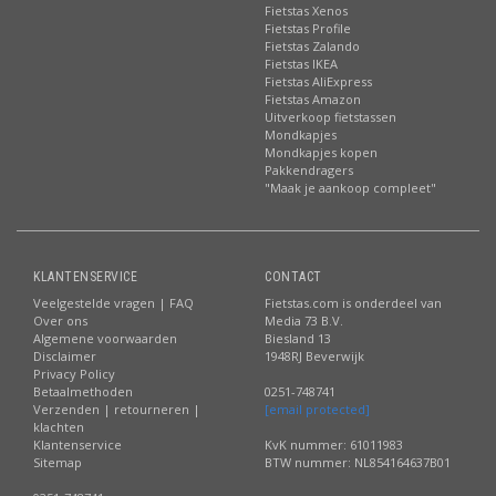
Fietstas Xenos
Fietstas Profile
Fietstas Zalando
Fietstas IKEA
Fietstas AliExpress
Fietstas Amazon
Uitverkoop fietstassen
Mondkapjes
Mondkapjes kopen
Pakkendragers
"Maak je aankoop compleet"
KLANTENSERVICE
CONTACT
Veelgestelde vragen | FAQ
Fietstas.com is onderdeel van
Over ons
Media 73 B.V.
Algemene voorwaarden
Biesland 13
Disclaimer
1948RJ Beverwijk
Privacy Policy
Betaalmethoden
0251-748741
Verzenden | retourneren |
[email protected]
klachten
Klantenservice
KvK nummer: 61011983
Sitemap
BTW nummer: NL854164637B01