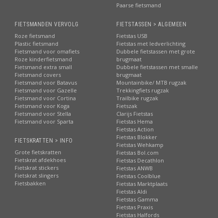
Paarse fietsmand
FIETSMANDEN VERVOLG
FIETSTASSEN > ALGEMEEN
Roze fietsmand
Fietstas USB
Plastic fietsmand
Fietstas met ledverlichting
Fietsmand voor omafiets
Dubbele fietstassen met grote
Roze kinderfietsmand
brugmaat
Fietsmand extra small
Dubbele fietstassen met smalle
Fietsmand covers
brugmaat
Fietsmand voor Batavus
Mountainbike/ MTB rugzak
Fietsmand voor Gazelle
Trekkingfiets rugzak
Fietsmand voor Cortina
Trailbike rugzak
Fietsmand voor Koga
Fietszak
Fietsmand voor Stella
Clarijs Fietstas
Fietsmand voor Sparta
Fietstas Hema
Fietstas Action
Fietstas Blokker
FIETSKRATTEN > INFO
Fietstas Wehkamp
Grote fietskratten
Fietstas Bol.com
Fietskrat afdekhoes
Fietstas Decathlon
Fietskrat stickers
Fietstas ANWB
Fietskrat slingers
Fietstas Coolblue
Fietsbakken
Fietstas Marktplaats
Fietstas Aldi
Fietstas Gamma
Fietstas Praxis
Fietstas Halfords