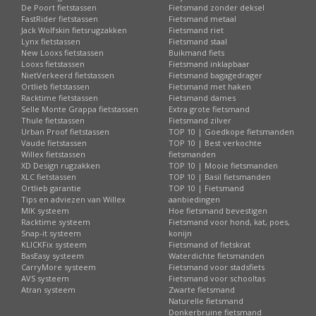
De Poort fietstassen
Fietsmand zonder deksel
FastRider fietstassen
Fietsmand metaal
Jack Wolfskin fietsrugzakken
Fietsmand riet
Lynx fietstassen
Fietsmand staal
New Looxs fietstassen
Buikmand fiets
Looxs fietstassen
Fietsmand inklapbaar
NietVerkeerd fietstassen
Fietsmand bagagedrager
Ortlieb fietstassen
Fietsmand met haken
Racktime fietstassen
Fietsmand dames
Selle Monte Grappa fietstassen
Extra grote fietsmand
Thule fietstassen
Fietsmand zilver
Urban Proof fietstassen
TOP 10 | Goedkope fietsmanden
Vaude fietstassen
TOP 10 | Best verkochte
Willex fietstassen
fietsmanden
XD Design rugzakken
TOP 10 | Mooie fietsmanden
XLC fietstassen
TOP 10 | Basil fietsmanden
Ortlieb garantie
TOP 10 | Fietsmand
Tips en adviezen van Willex
aanbiedingen
MIK systeem
Hoe fietsmand bevestigen
Racktime systeem
Fietsmand voor hond, kat, poes,
Snap-it systeem
konijn
KLICKFix systeem
Fietsmand of fietskrat
BasEasy systeem
Waterdichte fietsmanden
CarryMore systeem
Fietsmand voor stadsfiets
AVS systeem
Fietsmand voor schooltas
Atran systeem
Zwarte fietsmand
Naturelle fietsmand
Donkerbruine fietsmand