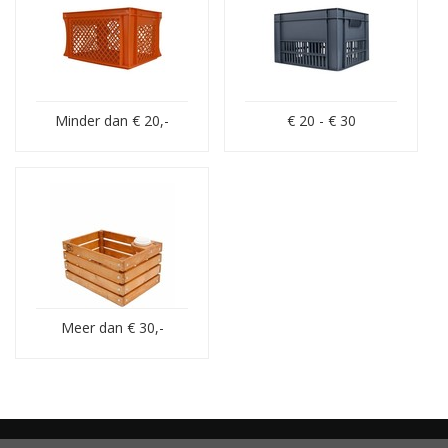
in meerdere prijsranges. Op deze pagina vindt u onze
fietskratten onderverdeeld in drie prijscategorieën:
minder dan 20 euro
20 - 30 euro
meer dan 30 euro
Per categorie ziet u direct alle fietskratten binnen de gewenste
Minder dan € 20,-
€ 20 - € 30
prijsrange.
Naar Fietskratten
De voordelen van Fietstas.com:
De bekendste fietstassen webshop van Nederland
Meer dan € 30,-
Aantrekkelijke prijzen:
ook de
fietskratten
Directe verzending:
uit eigen voorraad |
afhalen
mogelijk!
Sterk in productkennis:
beste advies en informatie
Betrouwbare levering:
via PostNL