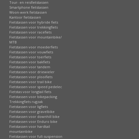
Tour- en reisfietstassen
Smartphone fietstassen
Woon-werk fietstassen
Kantoor fietstassen
Fietstassen voor hybride fiets
Fietstassen voor trekkingfiets
Fietstassen voor racefiets
Fietstassen voor mountainbike/
MTB
Fietstassen voor moederfiets
Fietstassen voor vouwfiets
Fietstassen voor toerfiets
Fietstassen voor bakfiets
Fietstassen voor tandem
Fietstassen voor driewieler
Fietstassen voor plooifiets
Fietstassen voor trail bike
Fietstassen voor speed pedelec
Fietstas voor longtail fiets
Fietstassen voor bikepacking
Trekkingfiets rugzak
Fietstassen voor ligfiets
Fietstassen voor gravelbike
Fietstassen voor downhill bike
Fietstassen voor Enduro bike
Fietstassen voor hardtail
mountainbike
Fietstassen voor full-suspension