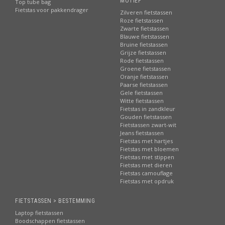
MOTIEF
Top tube bag
Fietstas voor pakkendrager
Zilveren fietstassen
Roze fietstassen
Zwarte fietstassen
Blauwe fietstassen
Bruine fietstassen
Grijze fietstassen
Rode fietstassen
Groene fietstassen
Oranje fietstassen
Paarse fietstassen
Gele fietstassen
Witte fietstassen
Fietstas in zandkleur
Gouden fietstassen
Fietstassen zwart-wit
Jeans fietstassen
Fietstas met hartjes
Fietstas met bloemen
Fietstas met stippen
Fietstas met dieren
Fietstas camouflage
Fietstas met opdruk
FIETSTASSEN > BESTEMMING
Laptop fietstassen
Boodschappen fietstassen