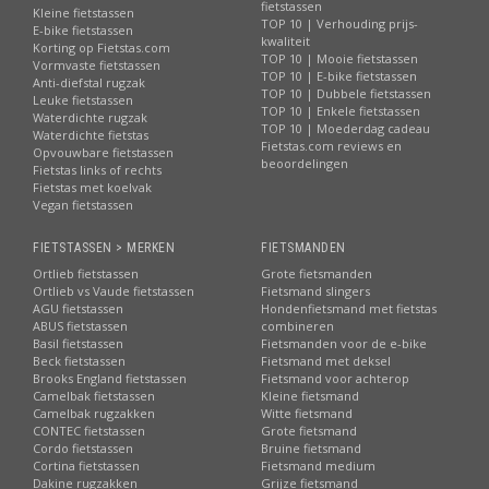
fietstassen
Kleine fietstassen
TOP 10 | Verhouding prijs-
E-bike fietstassen
kwaliteit
Korting op Fietstas.com
TOP 10 | Mooie fietstassen
Vormvaste fietstassen
TOP 10 | E-bike fietstassen
Anti-diefstal rugzak
TOP 10 | Dubbele fietstassen
Leuke fietstassen
TOP 10 | Enkele fietstassen
Waterdichte rugzak
TOP 10 | Moederdag cadeau
Waterdichte fietstas
Fietstas.com reviews en
Opvouwbare fietstassen
beoordelingen
Fietstas links of rechts
Fietstas met koelvak
Vegan fietstassen
FIETSTASSEN > MERKEN
FIETSMANDEN
Ortlieb fietstassen
Grote fietsmanden
Ortlieb vs Vaude fietstassen
Fietsmand slingers
AGU fietstassen
Hondenfietsmand met fietstas
ABUS fietstassen
combineren
Basil fietstassen
Fietsmanden voor de e-bike
Beck fietstassen
Fietsmand met deksel
Brooks England fietstassen
Fietsmand voor achterop
Camelbak fietstassen
Kleine fietsmand
Camelbak rugzakken
Witte fietsmand
CONTEC fietstassen
Grote fietsmand
Cordo fietstassen
Bruine fietsmand
Cortina fietstassen
Fietsmand medium
Dakine rugzakken
Grijze fietsmand