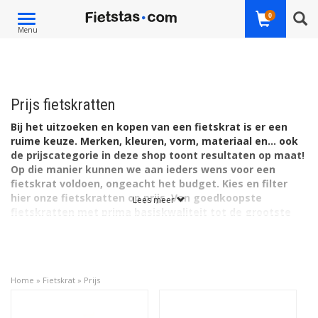
Toggle
0
Menu
navigation
Prijs fietskratten
Bij het uitzoeken en kopen van een fietskrat is er een
ruime keuze. Merken, kleuren, vorm, materiaal en... ook
de prijscategorie in deze shop toont resultaten op maat!
Op die manier kunnen we aan ieders wens voor een
fietskrat voldoen, ongeacht het budget. Kies en filter
hier onze fietskratten op prijs. Van goedkoopste
Lees meer
fietskratten met prima basiskwaliteit tot de grootste
en/of sterkste, zoals die gemaakt zijn van fraai,
natuurlijk materiaal (hout). Kies een hip fietskrat met
trendy uiterlijk. Typisch zo'n fietsaccessoire die
bovendien letterlijk dagelijks van pas komt!
Home
»
Fietskrat
»
Prijs
Fietstas.com biedt een ruime keuze uit modellen en merken.
Onze fietskratten zijn er bovendien in verschillende groottes én