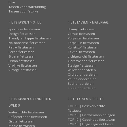
bike
Tassen voor trailrunning
Tassen voor fatbike
FIETSTASSEN > STIJL
FIETSTASSEN > MATERIAAL
Sportieve fietstassen
Bisonyl fietstassen
Design fietstassen
Canvas fietstassen
Trendy en hippe fietstassen
Polyester fietstassen
No-nonsense fietstassen
Tarpaulin fietstassen
Retro fietstassen
Kunststof fietstassen
Leren fietstassen
Textiel fietstassen
Stoere fietstassen
Lichtgewicht fietstassen
Urban fietstassen
Gerecyclede fietstassen
Vrolijke fietstassen
Stevige fietstassen
Vintage fietstassen
Willex onderdelen
Ortlieb onderdelen
Vaude onderdelen
Basil onderdelen
Thule onderdelen
FIETSTASSEN > KENMERKEN
FIETSTASSEN > TOP 10
OVERIG
TOP 10 | Best verkochte
fietstassen
Waterdichte fietstassen
TOP 10 | Fietstas aanbiedingen
Reflecterende fietstassen
TOP 10 | Goedkope fietstassen
Grote fietstassen
TOP 10 | Hoge segment beste
Mooie fietstassen