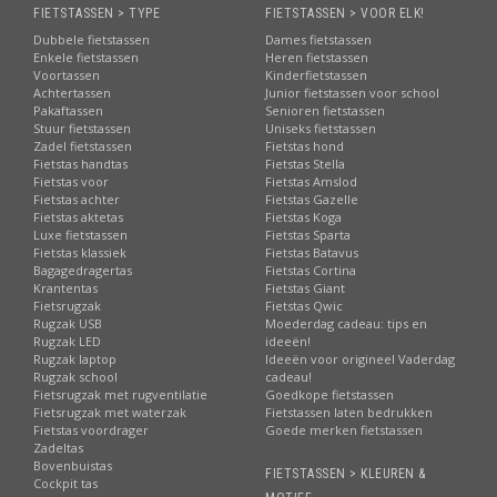
Uitstekende service
en online bereikbaarheid
FIETSTASSEN > TYPE
FIETSTASSEN > VOOR ELK!
Beste reviews:
uitstekende waardering van onze klanten
Dubbele fietstassen
Dames fietstassen
Enkele fietstassen
Heren fietstassen
Riant assortiment:
elk merk, elk type fietstas!
Voortassen
Kinderfietstassen
Achtertassen
Junior fietstassen voor school
Pakaftassen
Senioren fietstassen
Stuur fietstassen
Uniseks fietstassen
Zadel fietstassen
Fietstas hond
Fietstas handtas
Fietstas Stella
Fietstas voor
Fietstas Amslod
Fietstas achter
Fietstas Gazelle
Fietstas aktetas
Fietstas Koga
Luxe fietstassen
Fietstas Sparta
Fietstas klassiek
Fietstas Batavus
Bagagedragertas
Fietstas Cortina
Krantentas
Fietstas Giant
Fietsrugzak
Fietstas Qwic
Rugzak USB
Moederdag cadeau: tips en
Rugzak LED
ideeën!
Rugzak laptop
Ideeën voor origineel Vaderdag
Rugzak school
cadeau!
Fietsrugzak met rugventilatie
Goedkope fietstassen
Fietsrugzak met waterzak
Fietstassen laten bedrukken
Fietstas voordrager
Goede merken fietstassen
Zadeltas
Bovenbuistas
FIETSTASSEN > KLEUREN &
Cockpit tas