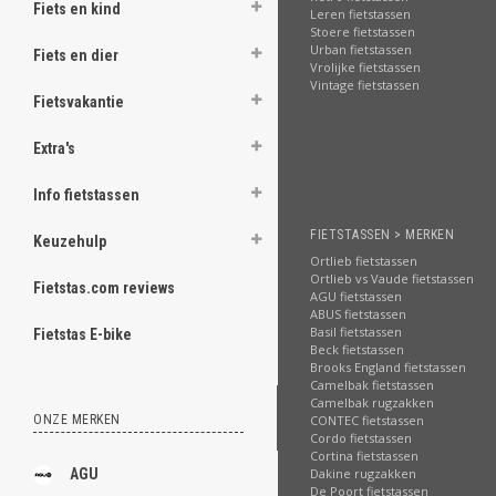
Fiets en kind
Leren fietstassen
Stoere fietstassen
ghost
Urban fietstassen
Fiets en dier
Vrolijke fietstassen
Vintage fietstassen
Fietsvakantie
Extra's
.
.
Info fietstassen
.
FIETSTASSEN > MERKEN
Keuzehulp
Ortlieb fietstassen
.
Ortlieb vs Vaude fietstassen
Fietstas.com reviews
AGU fietstassen
.
ABUS fietstassen
Basil fietstassen
Fietstas E-bike
.
Beck fietstassen
Brooks England fietstassen
.
Camelbak fietstassen
Camelbak rugzakken
.
ONZE MERKEN
CONTEC fietstassen
Cordo fietstassen
Cortina fietstassen
.
AGU
Dakine rugzakken
De Poort fietstassen