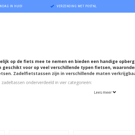
NDAG IN HUIS!
VERZENDING MET POSTNL
elijk op de fiets mee te nemen en bieden een handige opber
jn geschikt voor op veel verschillende typen fietsen, waaronde
tsen. Zadelfietstassen zijn in verschillende maten verkrijgba
 zadeltassen onderverdeeld in vier categorieën:
Lees meer
keuze om meteen alle fietstassen te zien die binnen deze categorie va