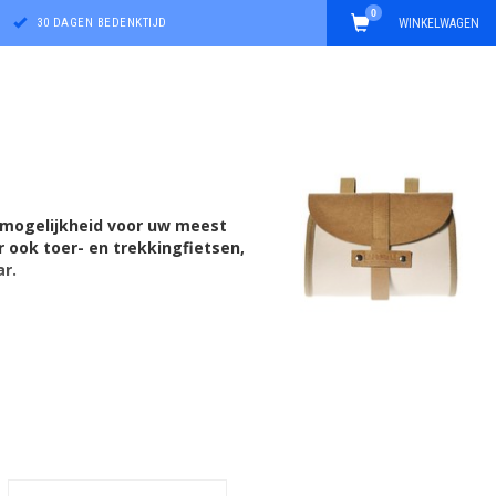
0
30 DAGEN BEDENKTIJD
WINKELWAGEN
gmogelijkheid voor uw meest
r ook toer- en trekkingfietsen,
ar.
llen.