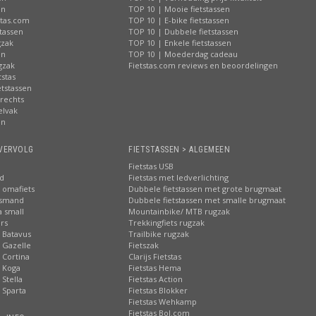
en
TOP 10 | Mooie fietstassen
stas.com
TOP 10 | E-bike fietstassen
tassen
TOP 10 | Dubbele fietstassen
gzak
TOP 10 | Enkele fietstassen
en
TOP 10 | Moederdag cadeau
gzak
Fietstas.com reviews en beoordelingen
tstas
tstassen
 rechts
elvak
en
VERVOLG
FIETSTASSEN > ALGEMEEN
Fietstas USB
nd
Fietstas met ledverlichting
 omafiets
Dubbele fietstassen met grote brugmaat
tsmand
Dubbele fietstassen met smalle brugmaat
a small
Mountainbike/ MTB rugzak
rs
Trekkingfiets rugzak
 Batavus
Trailbike rugzak
 Gazelle
Fietszak
 Cortina
Clarijs Fietstas
 Koga
Fietstas Hema
Stella
Fietstas Action
 Sparta
Fietstas Blokker
Fietstas Wehkamp
Fietstas Bol.com