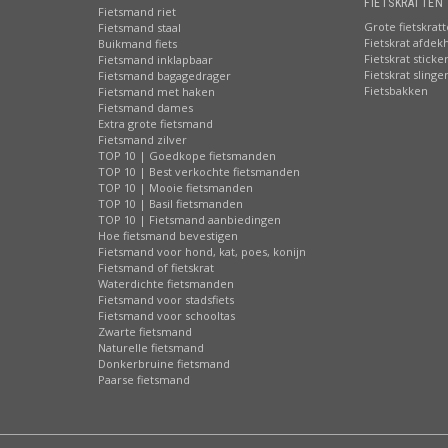
FIETSKRATTEN 
Fietsmand riet
Grote fietskrat
Fietsmand staal
Fietskrat afdek
Buikmand fiets
Fietskrat sticke
Fietsmand inklapbaar
Fietskrat slinge
Fietsmand bagagedrager
Fietsbakken
Fietsmand met haken
Fietsmand dames
Extra grote fietsmand
Fietsmand zilver
TOP 10 | Goedkope fietsmanden
TOP 10 | Best verkochte fietsmanden
TOP 10 | Mooie fietsmanden
TOP 10 | Basil fietsmanden
TOP 10 | Fietsmand aanbiedingen
Hoe fietsmand bevestigen
Fietsmand voor hond, kat, poes, konijn
Fietsmand of fietskrat
Waterdichte fietsmanden
Fietsmand voor stadsfiets
Fietsmand voor schooltas
Zwarte fietsmand
Naturelle fietsmand
Donkerbruine fietsmand
Paarse fietsmand