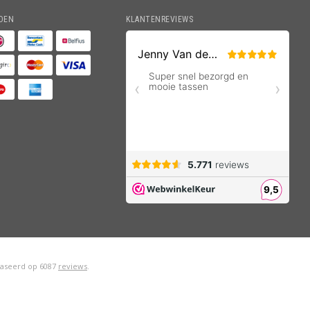
DEN
KLANTENREVIEWS
aseerd op
6087
reviews
.