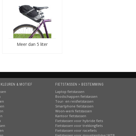
Meer dan 5 liter
 KLEUREN & MOTIEF
FIETSTASSEN > BESTEMMING
ssen
Laptop fietstassen
n
Boodschappen fietstassen
sen
Tour- en reisfietstassen
sen
Smartphone fietstassen
sen
Woon-werk fietstassen
en
Kantoor fietstassen
n
Fietstassen voor hybride fiets
ssen
Fietstassen voor trekkingfiets
sen
Fietstassen voor racefiets
sen
Fietstassen voor mountainbike/ MTB