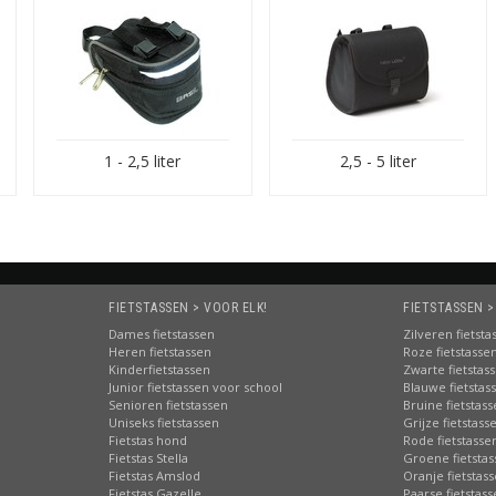
.com:
e fietstassenwebshop!
prijsd:
ook de
zadeltassen
1 - 2,5 liter
2,5 - 5 liter
t eigen voorraad |
ook afhalen!
s:
beste advies en informatie
:
via PostNL
n online bereikbaarheid
ge waardering van onze klanten
FIETSTASSEN > VOOR ELK!
FIETSTASSEN >
 merk, elk type fietstas!
Dames fietstassen
Zilveren fietsta
Heren fietstassen
Roze fietstasse
Kinderfietstassen
Zwarte fietstas
Junior fietstassen voor school
Blauwe fietstas
Senioren fietstassen
Bruine fietstas
Uniseks fietstassen
Grijze fietstass
Fietstas hond
Rode fietstasse
Fietstas Stella
Groene fietsta
Fietstas Amslod
Oranje fietstas
Fietstas Gazelle
Paarse fietstas