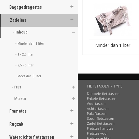
ghost
Naar Zadeltassen
Bagagedragertas
ghost
Zadeltas
De voordelen van Fietstas
ghost
- Inhoud 
Nederlands bekendst
ghost
Zeer aantrekkelijk ge
- Minder dan 1 liter 
Minder dan 1 liter
Directe verzending:
ui
ghost
- 1 - 2,5 liter 
Sterk in productkenni
- 2,5 - 5 liter 
ghost
Betrouwbare levering
Uitstekende service
e
- Meer dan 5 liter 
ghost
Beste reviews:
zeer ho
FIETSTASSEN > TYPE
- Prijs 
Riant assortiment:
elk
ghost
Dubbele fietstassen
- Merken 
Enkele fietstassen
Voortassen
ghost
Achtertassen
Frametas
Pakaftassen
ghost
Stuur fietstassen
Zadel fietstassen
Rugzak
Fietstas handtas
ghost
Fietstas voor
Waterdichte fietstassen
Fietstas achter