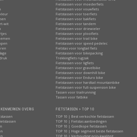
n
Fietstassen voor moederfiets
n
Fietstassen voor vouwfiets
kleur
Fietstassen voor toerfiets
ssen
Fietstassen voor bakfiets
rt-wit
Fietstassen voor tandem
n
Fietstassen voor driewieler
tjes
Fietstassen voor plooifiets
loemen
Fietstassen voor trail bike
ippen
Fietstassen voor speed pedelec
eren
Fietstas voor longtail fiets
lage
Fietstassen voor bikepacking
pdruk
Trekkingfiets rugzak
Fietstassen voor ligfiets
Fietstassen voor gravelbike
Fietstassen voor downhill bike
Fietstassen voor Enduro bike
Fietstassen voor hardtail mountainbike
Fietstassen voor full-suspension bike
Tassen voor trailrunning
Tassen voor fatbike
> KENMERKEN OVERIG
FIETSTASSEN > TOP 10
tstassen
TOP 10 | Best verkochte fietstassen
ietstassen
TOP 10 | Fietstas aanbiedingen
en
TOP 10 | Goedkope fietstassen
en
TOP 10 | Hoge segment beste fietstassen
en
TOP 10 | Verhouding prijs-kwaliteit