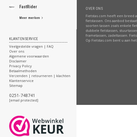
FastRider
OVER ONS
Fietstas.com heeft een breed 
Meer merken
fietstassen. Ons aanbod bestaat 
soorten tassen zoals enkele fie
dubbele fietstassen, stuurtasse
frametassen, zadeltassen. Fiet
KLANTENSERVICE
Op Fietstas.com bent u aan het 
Veelgestelde vragen | FAQ
Over ons
Algemene voorwaarden
Disclaimer
Privacy Policy
Betaalmethoden
Verzenden | retourneren | klachten
Klantenservice
Sitemap
0251-748741
[email protected]