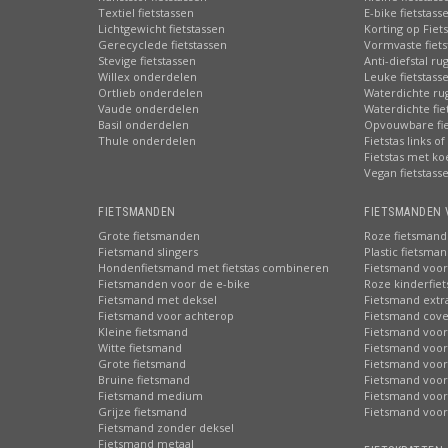
Textiel fietstassen
E-bike fietstass
Lichtgewicht fietstassen
Korting op Fiet
Gerecyclede fietstassen
Vormvaste fiets
Stevige fietstassen
Anti-diefstal ru
Willex onderdelen
Leuke fietstass
Ortlieb onderdelen
Waterdichte ru
Vaude onderdelen
Waterdichte fie
Basil onderdelen
Opvouwbare fie
Thule onderdelen
Fietstas links of
Fietstas met ko
Vegan fietstass
FIETSMANDEN
FIETSMANDEN 
Grote fietsmanden
Roze fietsmand
Fietsmand slingers
Plastic fietsma
Hondenfietsmand met fietstas combineren
Fietsmand voor
Fietsmanden voor de e-bike
Roze kinderfie
Fietsmand met deksel
Fietsmand extr
Fietsmand voor achterop
Fietsmand cove
Kleine fietsmand
Fietsmand voor
Witte fietsmand
Fietsmand voor
Grote fietsmand
Fietsmand voor
Bruine fietsmand
Fietsmand voor
Fietsmand medium
Fietsmand voor 
Grijze fietsmand
Fietsmand voor
Fietsmand zonder deksel
Fietsmand metaal