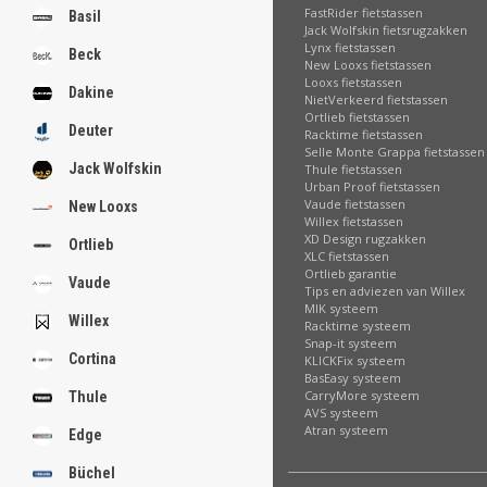
.
FastRider fietstassen
Basil
Jack Wolfskin fietsrugzakken
Lynx fietstassen
Beck
New Looxs fietstassen
Looxs fietstassen
Dakine
NietVerkeerd fietstassen
.
Ortlieb fietstassen
.
Deuter
Racktime fietstassen
.
Selle Monte Grappa fietstassen
.
Jack Wolfskin
Thule fietstassen
.
Urban Proof fietstassen
.
Vaude fietstassen
New Looxs
.
Willex fietstassen
.
XD Design rugzakken
.
Ortlieb
XLC fietstassen
Ortlieb garantie
Vaude
Tips en adviezen van Willex
[email protected]
MIK systeem
Willex
Racktime systeem
Snap-it systeem
Cortina
KLICKFix systeem
BasEasy systeem
CarryMore systeem
Thule
AVS systeem
Atran systeem
Edge
Büchel