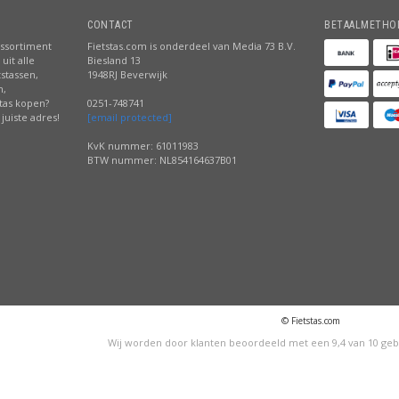
CONTACT
BETAALMETHO
assortiment
Fietstas.com is onderdeel van Media 73 B.V.
uit alle
Biesland 13
tstassen,
1948RJ Beverwijk
n,
stas kopen?
0251-748741
juiste adres!
[email protected]
KvK nummer: 61011983
BTW nummer: NL854164637B01
© Fietstas.com
Wij worden door klanten beoordeeld met een
9,4
van
10
geb