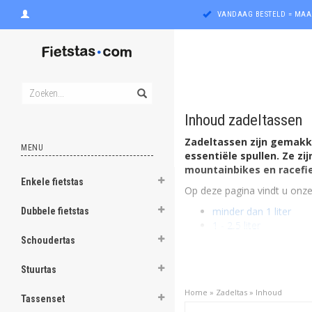
VANDAAG BESTELD = MAA
Inhoud zadeltassen
Zadeltassen zijn gemakk
MENU
essentiële spullen. Ze zi
mountainbikes en racefie
Enkele fietstas
Op deze pagina vindt u onze
ghost
minder dan 1 liter
Dubbele fietstas
1 - 2,5 liter
ghost
2,5 - 5 liter
Schoudertas
meer dan 5 liter
ghost
Stuurtas
Klik op de categorie van uw 
ghost
Home
»
Zadeltas
»
Inhoud
Tassenset