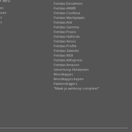
> INFO
Fietstas Decathlon
ten
Fietstas ANWB
hoes
Fietstas Coolblue
rs
Fietstas Marktplaats
rs
Fietstas Aldi
Fietstas Gamma
Fietstas Praxis
Fietstas Halfords
Fietstas Xenos
Fietstas Profile
Fietstas Zalando
Fietstas IKEA
Fietstas AliExpress
Fietstas Amazon
Uitverkoop fietstassen
Mondkapjes
Mondkapjes kopen
Pakkendragers
"Maak je aankoop compleet"