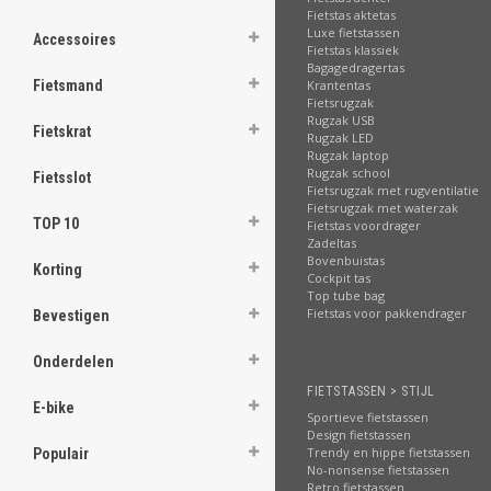
Fietstas aktetas
ghost
Luxe fietstassen
Accessoires
Fietstas klassiek
ghost
Bagagedragertas
Fietsmand
Krantentas
Fietsrugzak
ghost
Rugzak USB
Fietskrat
Rugzak LED
ghost
Rugzak laptop
Rugzak school
Fietsslot
Fietsrugzak met rugventilatie
ghost
Fietsrugzak met waterzak
TOP 10
Fietstas voordrager
Zadeltas
ghost
Bovenbuistas
Korting
Cockpit tas
ghost
Top tube bag
Fietstas voor pakkendrager
Bevestigen
ghost
Onderdelen
ghost
FIETSTASSEN > STIJL
E-bike
Sportieve fietstassen
ghost
Design fietstassen
Trendy en hippe fietstassen
Populair
No-nonsense fietstassen
ghost
Retro fietstassen