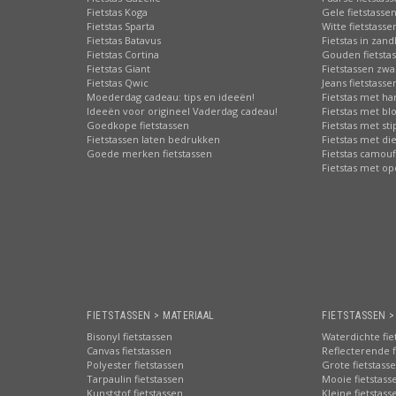
Fietstas Koga
Gele fietstasse
Fietstas Sparta
Witte fietstasse
Fietstas Batavus
Fietstas in zand
Fietstas Cortina
Gouden fietsta
Fietstas Giant
Fietstassen zwa
Fietstas Qwic
Jeans fietstasse
Moederdag cadeau: tips en ideeën!
Fietstas met har
Ideeën voor origineel Vaderdag cadeau!
Fietstas met b
Goedkope fietstassen
Fietstas met st
Fietstassen laten bedrukken
Fietstas met di
Goede merken fietstassen
Fietstas camouf
Fietstas met o
FIETSTASSEN > MATERIAAL
FIETSTASSEN 
Bisonyl fietstassen
Waterdichte fie
Canvas fietstassen
Reflecterende f
Polyester fietstassen
Grote fietstass
Tarpaulin fietstassen
Mooie fietstass
Kunststof fietstassen
Kleine fietstass