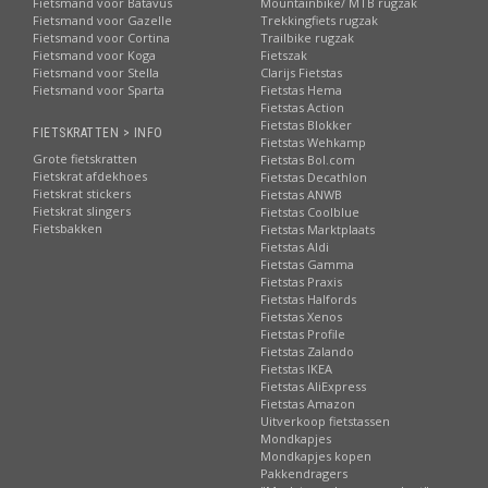
Fietsmand voor Batavus
Mountainbike/ MTB rugzak
Fietsmand voor Gazelle
Trekkingfiets rugzak
Fietsmand voor Cortina
Trailbike rugzak
Fietsmand voor Koga
Fietszak
Fietsmand voor Stella
Clarijs Fietstas
Fietsmand voor Sparta
Fietstas Hema
Fietstas Action
Fietstas Blokker
FIETSKRATTEN > INFO
Fietstas Wehkamp
Grote fietskratten
Fietstas Bol.com
Fietskrat afdekhoes
Fietstas Decathlon
Fietskrat stickers
Fietstas ANWB
Fietskrat slingers
Fietstas Coolblue
Fietsbakken
Fietstas Marktplaats
Fietstas Aldi
Fietstas Gamma
Fietstas Praxis
Fietstas Halfords
Fietstas Xenos
Fietstas Profile
Fietstas Zalando
Fietstas IKEA
Fietstas AliExpress
Fietstas Amazon
Uitverkoop fietstassen
Mondkapjes
Mondkapjes kopen
Pakkendragers