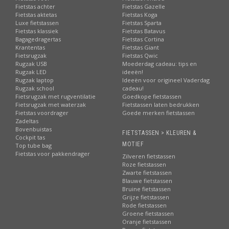
Fietstas achter
Fietstas Gazelle
Fietstas aktetas
Fietstas Koga
Luxe fietstassen
Fietstas Sparta
Fietstas klassiek
Fietstas Batavus
Bagagedragertas
Fietstas Cortina
Krantentas
Fietstas Giant
Fietsrugzak
Fietstas Qwic
Rugzak USB
Moederdag cadeau: tips en
Rugzak LED
ideeën!
Rugzak laptop
Ideeën voor origineel Vaderdag
Rugzak school
cadeau!
Fietsrugzak met rugventilatie
Goedkope fietstassen
Fietsrugzak met waterzak
Fietstassen laten bedrukken
Fietstas voordrager
Goede merken fietstassen
Zadeltas
Bovenbuistas
FIETSTASSEN > KLEUREN &
Cockpit tas
MOTIEF
Top tube bag
Fietstas voor pakkendrager
Zilveren fietstassen
Roze fietstassen
Zwarte fietstassen
Blauwe fietstassen
Bruine fietstassen
Grijze fietstassen
Rode fietstassen
Groene fietstassen
Oranje fietstassen