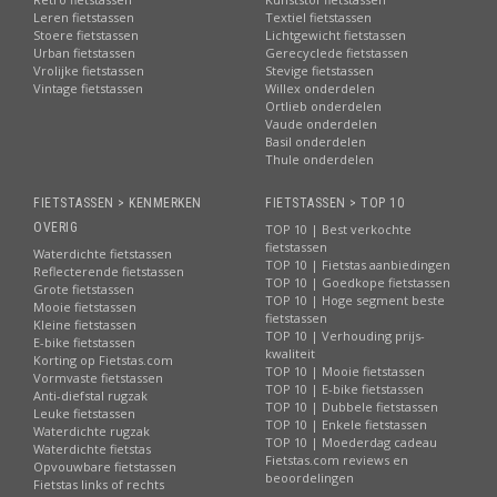
Leren fietstassen
Textiel fietstassen
Stoere fietstassen
Lichtgewicht fietstassen
Urban fietstassen
Gerecyclede fietstassen
Vrolijke fietstassen
Stevige fietstassen
Vintage fietstassen
Willex onderdelen
Ortlieb onderdelen
Vaude onderdelen
Basil onderdelen
Thule onderdelen
FIETSTASSEN > KENMERKEN
FIETSTASSEN > TOP 10
OVERIG
TOP 10 | Best verkochte
fietstassen
Waterdichte fietstassen
TOP 10 | Fietstas aanbiedingen
Reflecterende fietstassen
TOP 10 | Goedkope fietstassen
Grote fietstassen
TOP 10 | Hoge segment beste
Mooie fietstassen
fietstassen
Kleine fietstassen
TOP 10 | Verhouding prijs-
E-bike fietstassen
kwaliteit
Korting op Fietstas.com
TOP 10 | Mooie fietstassen
Vormvaste fietstassen
TOP 10 | E-bike fietstassen
Anti-diefstal rugzak
TOP 10 | Dubbele fietstassen
Leuke fietstassen
TOP 10 | Enkele fietstassen
Waterdichte rugzak
TOP 10 | Moederdag cadeau
Waterdichte fietstas
Fietstas.com reviews en
Opvouwbare fietstassen
beoordelingen
Fietstas links of rechts