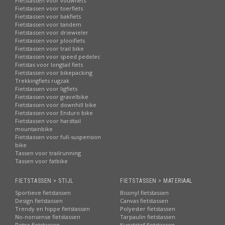
Fietstassen voor vouwfiets
Fietstassen voor toerfiets
Fietstassen voor bakfiets
Fietstassen voor tandem
Fietstassen voor driewieler
Fietstassen voor plooifiets
Fietstassen voor trail bike
Fietstassen voor speed pedelec
Fietstas voor longtail fiets
Fietstassen voor bikepacking
Trekkingfiets rugzak
Fietstassen voor ligfiets
Fietstassen voor gravelbike
Fietstassen voor downhill bike
Fietstassen voor Enduro bike
Fietstassen voor hardtail
mountainbike
Fietstassen voor full-suspension
bike
Tassen voor trailrunning
Tassen voor fatbike
FIETSTASSEN > STIJL
FIETSTASSEN > MATERIAAL
Sportieve fietstassen
Bisonyl fietstassen
Design fietstassen
Canvas fietstassen
Trendy en hippe fietstassen
Polyester fietstassen
No-nonsense fietstassen
Tarpaulin fietstassen
Retro fietstassen
Kunststof fietstassen