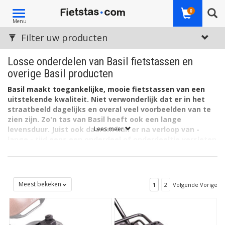
Toggle
0
Menu
navigation
Filter uw producten
Losse onderdelen van Basil fietstassen en
overige Basil producten
Basil maakt toegankelijke, mooie fietstassen van een
uitstekende kwaliteit. Niet verwonderlijk dat er in het
straatbeeld dagelijks en overal veel voorbeelden van te
zien zijn. Zo'n tas van Basil heeft ook een lange
levensduur. Juist ook daarom kan er na verloop van -
Lees meer
lange - tijd eens een
onderdeel of onderdeeltje versleten
zijn of bijvoorbeeld kwijt zijn geraakt. Omdat bij een
kwalitatief goed merk zoals Basil de tas dan
waarschijnlijk nog prima in orde zal zijn, loont het in veel
gevallen om dat onderdeel(tje) te vervangen. Voor
Meest bekeken
1
2
Volgende Vorige
weinig geld beleeft u zo nog éxtra lang plezier aan uw
Basil fietstas. Daarom verkopen wij hier losse onderdelen
van Basil. U heeft deze via ons snel in huis.