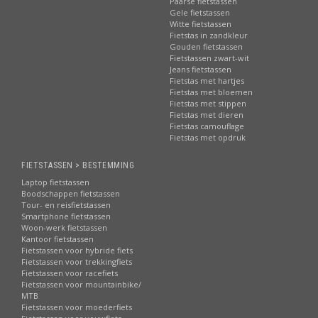
Paarse fietstassen
Gele fietstassen
Witte fietstassen
Fietstas in zandkleur
Gouden fietstassen
Fietstassen zwart-wit
Jeans fietstassen
Fietstas met hartjes
Fietstas met bloemen
Fietstas met stippen
Fietstas met dieren
Fietstas camouflage
Fietstas met opdruk
FIETSTASSEN > BESTEMMING
Laptop fietstassen
Boodschappen fietstassen
Tour- en reisfietstassen
Smartphone fietstassen
Woon-werk fietstassen
Kantoor fietstassen
Fietstassen voor hybride fiets
Fietstassen voor trekkingfiets
Fietstassen voor racefiets
Fietstassen voor mountainbike/
MTB
Fietstassen voor moederfiets