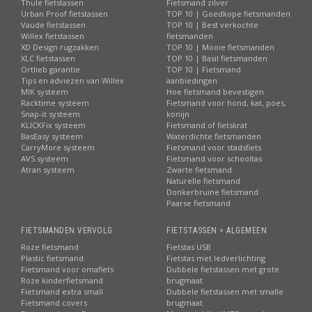
Thule fietstassen
Fietsmand zilver
Urban Proof fietstassen
TOP 10 | Goedkope fietsmanden
Vaude fietstassen
TOP 10 | Best verkochte
Willex fietstassen
fietsmanden
XD Design rugzakken
TOP 10 | Mooie fietsmanden
XLC fietstassen
TOP 10 | Basil fietsmanden
Ortlieb garantie
TOP 10 | Fietsmand
Tips en adviezen van Willex
aanbiedingen
MIK systeem
Hoe fietsmand bevestigen
Racktime systeem
Fietsmand voor hond, kat, poes,
Snap-it systeem
konijn
KLICKFix systeem
Fietsmand of fietskrat
BasEasy systeem
Waterdichte fietsmanden
CarryMore systeem
Fietsmand voor stadsfiets
AVS systeem
Fietsmand voor schooltas
Atran systeem
Zwarte fietsmand
Naturelle fietsmand
Donkerbruine fietsmand
Paarse fietsmand
FIETSMANDEN VERVOLG
FIETSTASSEN > ALGEMEEN
Roze fietsmand
Fietstas USB
Plastic fietsmand
Fietstas met ledverlichting
Fietsmand voor omafiets
Dubbele fietstassen met grote
Roze kinderfietsmand
brugmaat
Fietsmand extra small
Dubbele fietstassen met smalle
Fietsmand covers
brugmaat