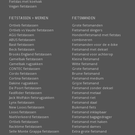
Fietstas met koelvak
Vegan fietstassen
FIETSTASSEN > MERKEN
FIETSMANDEN
Ortlieb fietstassen
Grote fietsmanden
Ortlieb vs Vaude fietstassen
Fietsmand slingers
AGU fietstassen
Hondenfietsmand met fietstas
ABUS fietstassen
combineren
Basil fietstassen
Fietsmanden voor de e-bike
Beck fietstassen
Fietsmand met deksel
Brooks England fietstassen
Fietsmand voor achterop
Camelbak fietstassen
Kleine fietsmand
Camelbak rugzakken
Witte fietsmand
CONTEC fietstassen
Grote fietsmand
Cordo fietstassen
Bruine fietsmand
Cortina fietstassen
Fietsmand medium
Dakine rugzakken
Grijze fietsmand
De Poort fietstassen
Fietsmand zonder deksel
FastRider fietstassen
Fietsmand metaal
Jack Wolfskin fietsrugzakken
Fietsmand riet
Lynx fietstassen
Fietsmand staal
New Looxs fietstassen
Buikmand fiets
Looxs fietstassen
Fietsmand inklapbaar
NietVerkeerd fietstassen
Fietsmand bagagedrager
Ortlieb fietstassen
Fietsmand met haken
Racktime fietstassen
Fietsmand dames
Selle Monte Grappa fietstassen
Extra grote fietsmand