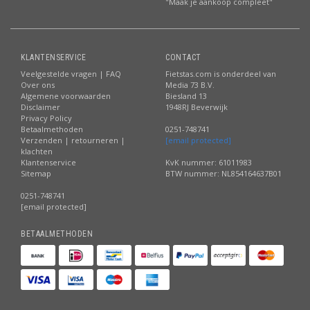
"Maak je aankoop compleet"
KLANTENSERVICE
CONTACT
Veelgestelde vragen | FAQ
Fietstas.com is onderdeel van
Over ons
Media 73 B.V.
Algemene voorwaarden
Biesland 13
Disclaimer
1948RJ Beverwijk
Privacy Policy
Betaalmethoden
0251-748741
Verzenden | retourneren |
[email protected]
klachten
Klantenservice
KvK nummer: 61011983
Sitemap
BTW nummer: NL854164637B01
0251-748741
[email protected]
BETAALMETHODEN