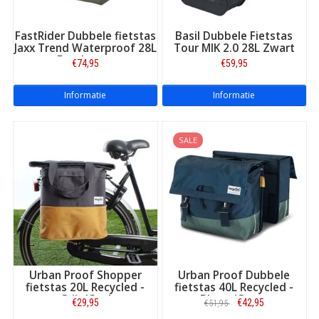
Alle fietstassen in eigen magazijn | beste advies |
FastRider Dubbele fietstas
Basil Dubbele Fietstas
PostNL
Jaxx Trend Waterproof 28L
Tour MIK 2.0 28L Zwart
Eucalyptus
De 1001 fietstassen (of eigenlijk veel méér) liggen op voorraad
€74,95
€59,95
in ons eigen magazijn. Daarvandaan gaat de door u bestelde
nieuwe fietstas direct naar uw adres. Elke fietstas in onze
Informatie
Informatie
webshop tonen en beschrijven we uitgebreid, dus inclusief alle
details, zodat u precies weet wat u kiest en koopt. Na uw
bestelling doen we er, samen met onze partner PostNL, álles
SALE
aan om het verzenden van uw pakket zorgvuldig ingepakt,
geruisloos én snel te laten verlopen!
Urban Proof Shopper
Urban Proof Dubbele
fietstas 20L Recycled -
fietstas 40L Recycled -
Grijs/Geel
Blauw/Groen
€29,95
€42,95
€51,95