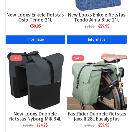
New Looxs Enkele fietstas
New Looxs Enkele fietstas
Oslo Tendo 21L
Tendo Alma Blue 21L
Zwart/groen
€59,95
€59,95
€64,95
Informatie
Informatie
SALE
SALE
New Looxs Dubbele
FastRider Dubbele fietstas
fietstas Nyborg MIK 34L
Jaxx II 28L Eucalyptus
Dark Grey/Black
€94,95
€59,95
€99,95
€79,95