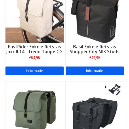
FastRider Enkele fietstas
Basil Enkele fietstas
Jaxx II 14L Trend Taupe CG
Shopper City MIK Studs
16L Zwart
€54,95
€49,95
Daarom een Blokker fietstas
Informatie
Informatie
Bij Blokker zult u een fietstas willen kopen die mooi is, praktisch,
duurzaam en weerbestendig, bovendien goedkoop of redelijk
goedkoop. Ook hier op Fietstas.com vindt u deze tassen van
merken zoals Selle Monta Grappa, Abus, New Looxs, Basil,
FastRider, VWP, Lynx, LastPak, Abus en Steco. Degelijke
kwaliteit, zeer praktisch in gebruik, niet te duur en mooi
bovendien. De keus in deze online shop is extra groot omdat
hier, van deze én vele andere merken, ook alle andere modellen
te vinden zijn. Uit het hoge segment, ertussenin of goedkoop:
net wat u wilt!