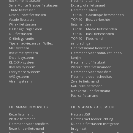
Racktime fietstassen
Fietsmand dames
Selle Monte Grappa fietstassen
Extra grote fietsmand
Thule fietstassen
Fietsmand zilver
Urban Proof fietstassen
TOP 10 | Goedkope fietsmanden
Vaude fietstassen
TOP 10 | Best verkochte
Willex fietstassen
fietsmanden
XD Design rugzakken
TOP 10 | Mooie fietsmanden
XLC fietstassen
TOP 10 | Basil fietsmanden
Ortlieb garantie
TOP 10 | Fietsmand
Tips en adviezen van Willex
aanbiedingen
MIK systeem
Hoe fietsmand bevestigen
Racktime systeem
Fietsmand voor hond, kat, poes,
Snap-it systeem
konijn
KLICKFix systeem
Fietsmand of fietskrat
BasEasy systeem
Waterdichte fietsmanden
CarryMore systeem
Fietsmand voor stadsfiets
AVS systeem
Fietsmand voor schooltas
Atran systeem
Zwarte fietsmand
Naturelle fietsmand
Donkerbruine fietsmand
Paarse fietsmand
FIETSMANDEN VERVOLG
FIETSTASSEN > ALGEMEEN
Roze fietsmand
Fietstas USB
Plastic fietsmand
Fietstas met ledverlichting
Fietsmand voor omafiets
Dubbele fietstassen met grote
Roze kinderfietsmand
brugmaat