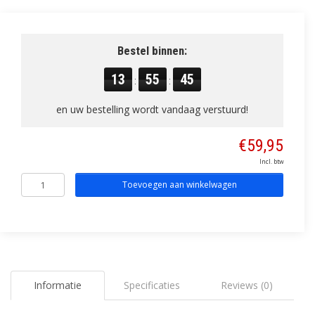
Bestel binnen:
13
55
45
:
:
en uw bestelling wordt vandaag verstuurd!
€59,95
Incl. btw
Toevoegen aan winkelwagen
Informatie
Specificaties
Reviews (0)