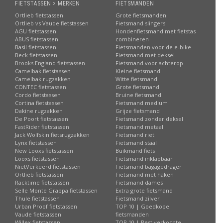
FIETSTASSEN > MERKEN
FIETSMANDEN
Ortlieb fietstassen
Grote fietsmanden
Ortlieb vs Vaude fietstassen
Fietsmand slingers
AGU fietstassen
Hondenfietsmand met fietstas
ABUS fietstassen
combineren
Basil fietstassen
Fietsmanden voor de e-bike
Beck fietstassen
Fietsmand met deksel
Brooks England fietstassen
Fietsmand voor achterop
Camelbak fietstassen
Kleine fietsmand
Camelbak rugzakken
Witte fietsmand
CONTEC fietstassen
Grote fietsmand
Cordo fietstassen
Bruine fietsmand
Cortina fietstassen
Fietsmand medium
Dakine rugzakken
Grijze fietsmand
De Poort fietstassen
Fietsmand zonder deksel
FastRider fietstassen
Fietsmand metaal
Jack Wolfskin fietsrugzakken
Fietsmand riet
Lynx fietstassen
Fietsmand staal
New Looxs fietstassen
Buikmand fiets
Looxs fietstassen
Fietsmand inklapbaar
NietVerkeerd fietstassen
Fietsmand bagagedrager
Ortlieb fietstassen
Fietsmand met haken
Racktime fietstassen
Fietsmand dames
Selle Monte Grappa fietstassen
Extra grote fietsmand
Thule fietstassen
Fietsmand zilver
Urban Proof fietstassen
TOP 10 | Goedkope
Vaude fietstassen
fietsmanden
Willex fietstassen
TOP 10 | Best verkochte