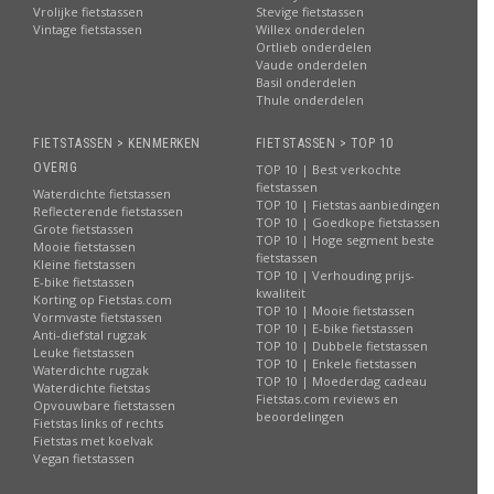
Vrolijke fietstassen
Stevige fietstassen
Vintage fietstassen
Willex onderdelen
Ortlieb onderdelen
Vaude onderdelen
Basil onderdelen
Thule onderdelen
FIETSTASSEN > KENMERKEN
FIETSTASSEN > TOP 10
OVERIG
TOP 10 | Best verkochte
fietstassen
Waterdichte fietstassen
TOP 10 | Fietstas aanbiedingen
Reflecterende fietstassen
TOP 10 | Goedkope fietstassen
Grote fietstassen
TOP 10 | Hoge segment beste
Mooie fietstassen
fietstassen
Kleine fietstassen
TOP 10 | Verhouding prijs-
E-bike fietstassen
kwaliteit
Korting op Fietstas.com
TOP 10 | Mooie fietstassen
Vormvaste fietstassen
TOP 10 | E-bike fietstassen
Anti-diefstal rugzak
TOP 10 | Dubbele fietstassen
Leuke fietstassen
TOP 10 | Enkele fietstassen
Waterdichte rugzak
TOP 10 | Moederdag cadeau
Waterdichte fietstas
Fietstas.com reviews en
Opvouwbare fietstassen
beoordelingen
Fietstas links of rechts
Fietstas met koelvak
Vegan fietstassen