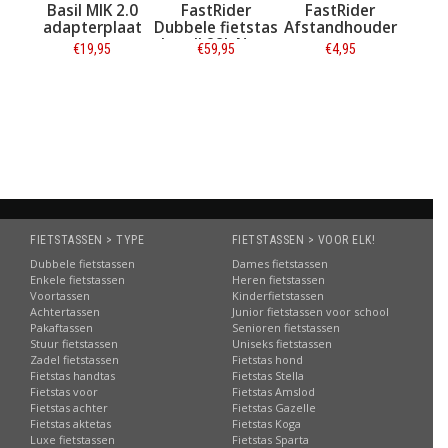
IK 2.0
FastRider
FastRider
FastRider Enkele
rplaat
Dubbele fietstas
Afstandhouder
fietstas Jaxx II
Jaxx II 28L Navy
14L Trend Zwart
,95
€59,95
€4,95
€49,95
CG
matie
Informatie
Informatie
Informatie
FIETSTASSEN > TYPE
FIETSTASSEN > VOOR ELK!
Dubbele fietstassen
Dames fietstassen
Enkele fietstassen
Heren fietstassen
Voortassen
Kinderfietstassen
Achtertassen
Junior fietstassen voor school
Pakaftassen
Senioren fietstassen
Stuur fietstassen
Uniseks fietstassen
Zadel fietstassen
Fietstas hond
Fietstas handtas
Fietstas Stella
Fietstas voor
Fietstas Amslod
Fietstas achter
Fietstas Gazelle
Fietstas aktetas
Fietstas Koga
Luxe fietstassen
Fietstas Sparta