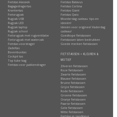
Fietstas klassiek
Fietstas Batavus
Bagagedragertas
Fietstas Cortina
Krantentas
Fietstas Giant
Fietsrugzak
Fietstas Qwic
Rugzak USB
Moederdag cadeau: tips en
Rugzak LED
ideeën!
Rugzak laptop
Ideeën voor origineel Vaderdag
Rugzak school
cadeau!
Fietsrugzak met rugventilatie
Goedkope fietstassen
Fietsrugzak met waterzak
Fietstassen laten bedrukken
Fietstas voordrager
Goede merken fietstassen
Zadeltas
Bovenbuistas
FIETSTASSEN > KLEUREN &
Cockpit tas
MOTIEF
Top tube bag
Fietstas voor pakkendrager
Zilveren fietstassen
Roze fietstassen
Zwarte fietstassen
Blauwe fietstassen
Bruine fietstassen
Grijze fietstassen
Rode fietstassen
Groene fietstassen
Oranje fietstassen
Paarse fietstassen
Gele fietstassen
Witte fietstassen
Fietstas in zandkleur