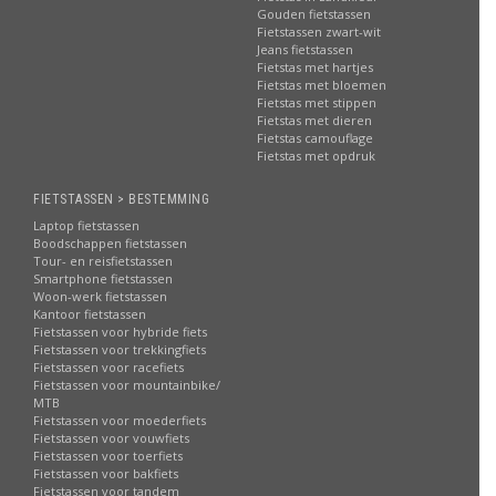
Gouden fietstassen
Fietstassen zwart-wit
Jeans fietstassen
Fietstas met hartjes
Fietstas met bloemen
Fietstas met stippen
Fietstas met dieren
Fietstas camouflage
Fietstas met opdruk
FIETSTASSEN > BESTEMMING
Laptop fietstassen
Boodschappen fietstassen
Tour- en reisfietstassen
Smartphone fietstassen
Woon-werk fietstassen
Kantoor fietstassen
Fietstassen voor hybride fiets
Fietstassen voor trekkingfiets
Fietstassen voor racefiets
Fietstassen voor mountainbike/
MTB
Fietstassen voor moederfiets
Fietstassen voor vouwfiets
Fietstassen voor toerfiets
Fietstassen voor bakfiets
Fietstassen voor tandem