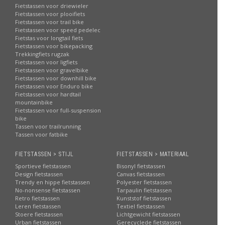
Fietstassen voor driewieler
Fietstassen voor plooifiets
Fietstassen voor trail bike
Fietstassen voor speed pedelec
Fietstas voor longtail fiets
Fietstassen voor bikepacking
Trekkingfiets rugzak
Fietstassen voor ligfiets
Fietstassen voor gravelbike
Fietstassen voor downhill bike
Fietstassen voor Enduro bike
Fietstassen voor hardtail
mountainbike
Fietstassen voor full-suspension
bike
Tassen voor trailrunning
Tassen voor fatbike
FIETSTASSEN > STIJL
FIETSTASSEN > MATERIAAL
Sportieve fietstassen
Bisonyl fietstassen
Design fietstassen
Canvas fietstassen
Trendy en hippe fietstassen
Polyester fietstassen
No-nonsense fietstassen
Tarpaulin fietstassen
Retro fietstassen
Kunststof fietstassen
Leren fietstassen
Textiel fietstassen
Stoere fietstassen
Lichtgewicht fietstassen
Urban fietstassen
Gerecyclede fietstassen