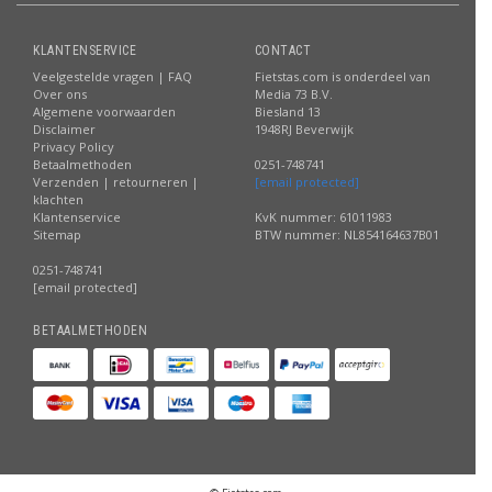
KLANTENSERVICE
CONTACT
Veelgestelde vragen | FAQ
Fietstas.com is onderdeel van
Over ons
Media 73 B.V.
Algemene voorwaarden
Biesland 13
Disclaimer
1948RJ Beverwijk
Privacy Policy
Betaalmethoden
0251-748741
Verzenden | retourneren |
[email protected]
klachten
Klantenservice
KvK nummer: 61011983
Sitemap
BTW nummer: NL854164637B01
0251-748741
[email protected]
BETAALMETHODEN