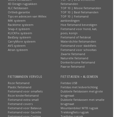
XD Design rugzakken
fietsmanden
XLC fietstassen
TOP 10 | Mooie fietsmanden
Ortlieb garantie
TOP 10 | Basil fietsmanden
Tips en adviezen van Willex
TOP 10 | Fietsmand
MIK systeem
aanbiedingen
Racktime systeem
Hoe fietsmand bevestigen
Snap-it systeem
Fietsmand voor hond, kat,
KLICKFix systeem
poes, konijn
BasEasy systeem
Fietsmand of fietskrat
CarryMore systeem
Waterdichte fietsmanden
AVS systeem
Fietsmand voor stadsfiets
Atran systeem
Fietsmand voor schooltas
Zwarte fietsmand
Naturelle fietsmand
Donkerbruine fietsmand
Paarse fietsmand
FIETSMANDEN VERVOLG
FIETSTASSEN > ALGEMEEN
Roze fietsmand
Fietstas USB
Plastic fietsmand
Fietstas met ledverlichting
Fietsmand voor omafiets
Dubbele fietstassen met grote
Roze kinderfietsmand
brugmaat
Fietsmand extra small
Dubbele fietstassen met smalle
Fietsmand covers
brugmaat
Fietsmand voor Batavus
Mountainbike/ MTB rugzak
Fietsmand voor Gazelle
Trekkingfiets rugzak
Fietsmand voor Cortina
Trailbike rugzak