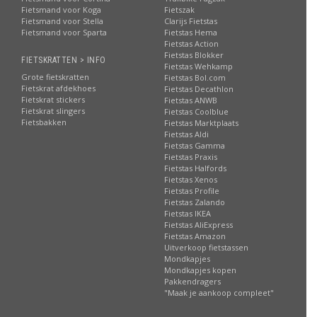
Fietsmand voor Koga
Fietszak
Fietsmand voor Stella
Clarijs Fietstas
Fietsmand voor Sparta
Fietstas Hema
Fietstas Action
Fietstas Blokker
FIETSKRATTEN > INFO
Fietstas Wehkamp
Grote fietskratten
Fietstas Bol.com
Fietskrat afdekhoes
Fietstas Decathlon
Fietskrat stickers
Fietstas ANWB
Fietskrat slingers
Fietstas Coolblue
Fietsbakken
Fietstas Marktplaats
Fietstas Aldi
Fietstas Gamma
Fietstas Praxis
Fietstas Halfords
Fietstas Xenos
Fietstas Profile
Fietstas Zalando
Fietstas IKEA
Fietstas AliExpress
Fietstas Amazon
Uitverkoop fietstassen
Mondkapjes
Mondkapjes kopen
Pakkendragers
"Maak je aankoop compleet"