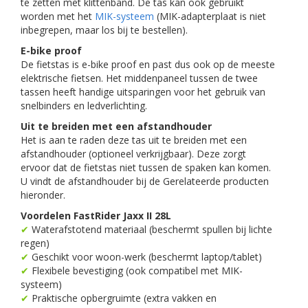
te zetten met klittenband. De tas kan ook gebruikt
worden met het
MIK-systeem
(MIK-adapterplaat is niet
inbegrepen, maar los bij te bestellen).
E-bike proof
De fietstas is e-bike proof en past dus ook op de meeste
elektrische fietsen. Het middenpaneel tussen de twee
tassen heeft handige uitsparingen voor het gebruik van
snelbinders en ledverlichting.
Uit te breiden met een afstandhouder
Het is aan te raden deze tas uit te breiden met een
afstandhouder (optioneel verkrijgbaar). Deze zorgt
ervoor dat de fietstas niet tussen de spaken kan komen.
U vindt de afstandhouder bij de Gerelateerde producten
hieronder.
Voordelen FastRider Jaxx II 28L
✔
Waterafstotend materiaal (beschermt spullen bij lichte
regen)
✔
Geschikt voor woon-werk (beschermt laptop/tablet)
✔
Flexibele bevestiging (ook compatibel met MIK-
systeem)
✔
Praktische opbergruimte (extra vakken en