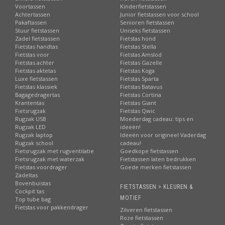
Voortassen
Kinderfietstassen
Achtertassen
Junior fietstassen voor school
Pakaftassen
Senioren fietstassen
Stuur fietstassen
Uniseks fietstassen
Zadel fietstassen
Fietstas hond
Fietstas handtas
Fietstas Stella
Fietstas voor
Fietstas Amslod
Fietstas achter
Fietstas Gazelle
Fietstas aktetas
Fietstas Koga
Luxe fietstassen
Fietstas Sparta
Fietstas klassiek
Fietstas Batavus
Bagagedragertas
Fietstas Cortina
Krantentas
Fietstas Giant
Fietsrugzak
Fietstas Qwic
Rugzak USB
Moederdag cadeau: tips en
Rugzak LED
ideeën!
Rugzak laptop
Ideeën voor origineel Vaderdag
Rugzak school
cadeau!
Fietsrugzak met rugventilatie
Goedkope fietstassen
Fietsrugzak met waterzak
Fietstassen laten bedrukken
Fietstas voordrager
Goede merken fietstassen
Zadeltas
Bovenbuistas
FIETSTASSEN > KLEUREN &
Cockpit tas
MOTIEF
Top tube bag
Fietstas voor pakkendrager
Zilveren fietstassen
Roze fietstassen