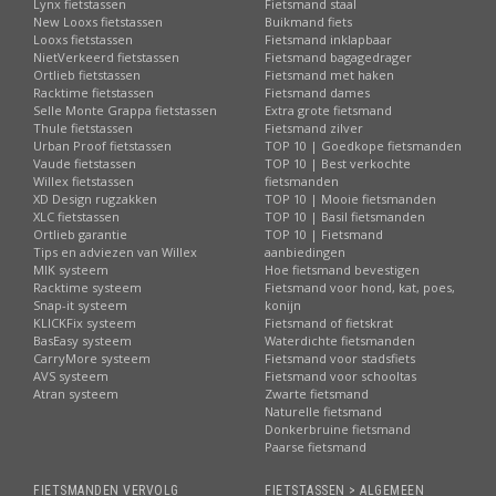
Lynx fietstassen
Fietsmand staal
New Looxs fietstassen
Buikmand fiets
Looxs fietstassen
Fietsmand inklapbaar
NietVerkeerd fietstassen
Fietsmand bagagedrager
Ortlieb fietstassen
Fietsmand met haken
Racktime fietstassen
Fietsmand dames
Selle Monte Grappa fietstassen
Extra grote fietsmand
Thule fietstassen
Fietsmand zilver
Urban Proof fietstassen
TOP 10 | Goedkope fietsmanden
Vaude fietstassen
TOP 10 | Best verkochte
Willex fietstassen
fietsmanden
XD Design rugzakken
TOP 10 | Mooie fietsmanden
XLC fietstassen
TOP 10 | Basil fietsmanden
Ortlieb garantie
TOP 10 | Fietsmand
Tips en adviezen van Willex
aanbiedingen
MIK systeem
Hoe fietsmand bevestigen
Racktime systeem
Fietsmand voor hond, kat, poes,
Snap-it systeem
konijn
KLICKFix systeem
Fietsmand of fietskrat
BasEasy systeem
Waterdichte fietsmanden
CarryMore systeem
Fietsmand voor stadsfiets
AVS systeem
Fietsmand voor schooltas
Atran systeem
Zwarte fietsmand
Naturelle fietsmand
Donkerbruine fietsmand
Paarse fietsmand
FIETSMANDEN VERVOLG
FIETSTASSEN > ALGEMEEN