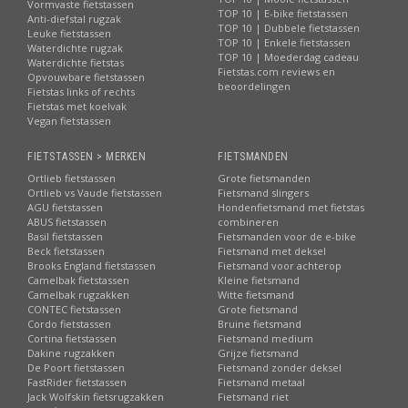
Vormvaste fietstassen
TOP 10 | E-bike fietstassen
Anti-diefstal rugzak
TOP 10 | Dubbele fietstassen
Leuke fietstassen
TOP 10 | Enkele fietstassen
Waterdichte rugzak
TOP 10 | Moederdag cadeau
Waterdichte fietstas
Fietstas.com reviews en
Opvouwbare fietstassen
beoordelingen
Fietstas links of rechts
Fietstas met koelvak
Vegan fietstassen
FIETSTASSEN > MERKEN
FIETSMANDEN
Ortlieb fietstassen
Grote fietsmanden
Ortlieb vs Vaude fietstassen
Fietsmand slingers
AGU fietstassen
Hondenfietsmand met fietstas
ABUS fietstassen
combineren
Basil fietstassen
Fietsmanden voor de e-bike
Beck fietstassen
Fietsmand met deksel
Brooks England fietstassen
Fietsmand voor achterop
Camelbak fietstassen
Kleine fietsmand
Camelbak rugzakken
Witte fietsmand
CONTEC fietstassen
Grote fietsmand
Cordo fietstassen
Bruine fietsmand
Cortina fietstassen
Fietsmand medium
Dakine rugzakken
Grijze fietsmand
De Poort fietstassen
Fietsmand zonder deksel
FastRider fietstassen
Fietsmand metaal
Jack Wolfskin fietsrugzakken
Fietsmand riet