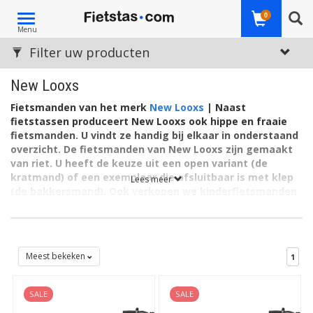
Toggle
0
Menu
navigation
Filter uw producten
New Looxs
Fietsmanden van het merk
New Looxs
| Naast
fietstassen produceert New Looxs ook hippe en fraaie
fietsmanden. U vindt ze handig bij elkaar in onderstaand
overzicht. De fietsmanden van New Looxs zijn gemaakt
van riet. U heeft de keuze uit een open variant (de
kratmand) of een exemplaar die afsluitbaar is met klep
Lees meer
(de bakkersmand). Ook verkopen we kinderfietsmanden
van staal. De fietsmanden van New Looxs zijn er in
verschillende maten.
Kortom, variatie en veelzijdigheid typeren ook het New Looxs
fietsmanden assortiment.
Meest bekeken
1
New Looxs fietsmanden
SALE
SALE
Op deze pagina's staan de New Looxs fietsmanden. Wilt u graag