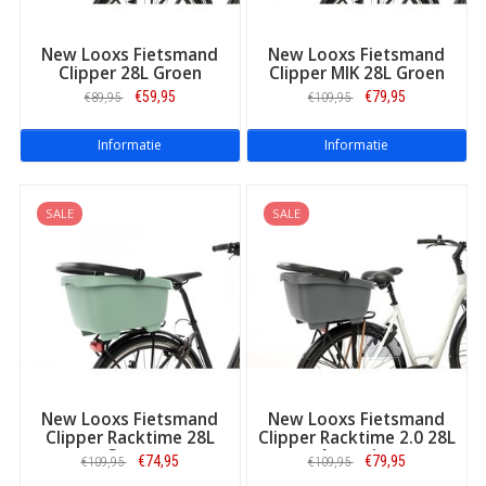
New Looxs Fietsmand
New Looxs Fietsmand
Clipper 28L Groen
Clipper MIK 28L Groen
€59,95
€79,95
€89,95
€109,95
Informatie
Informatie
SALE
SALE
New Looxs Fietsmand
New Looxs Fietsmand
Clipper Racktime 28L
Clipper Racktime 2.0 28L
Groen
Antraciet
€74,95
€79,95
€109,95
€109,95