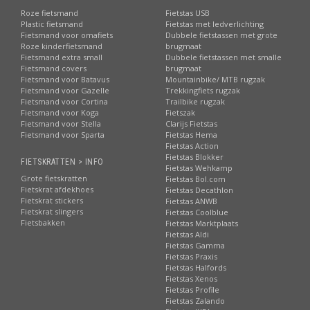
Roze fietsmand
Fietstas USB
Plastic fietsmand
Fietstas met ledverlichting
Fietsmand voor omafiets
Dubbele fietstassen met grote
Roze kinderfietsmand
brugmaat
Fietsmand extra small
Dubbele fietstassen met smalle
Fietsmand covers
brugmaat
Fietsmand voor Batavus
Mountainbike/ MTB rugzak
Fietsmand voor Gazelle
Trekkingfiets rugzak
Fietsmand voor Cortina
Trailbike rugzak
Fietsmand voor Koga
Fietszak
Fietsmand voor Stella
Clarijs Fietstas
Fietsmand voor Sparta
Fietstas Hema
Fietstas Action
Fietstas Blokker
FIETSKRATTEN > INFO
Fietstas Wehkamp
Grote fietskratten
Fietstas Bol.com
Fietskrat afdekhoes
Fietstas Decathlon
Fietskrat stickers
Fietstas ANWB
Fietskrat slingers
Fietstas Coolblue
Fietsbakken
Fietstas Marktplaats
Fietstas Aldi
Fietstas Gamma
Fietstas Praxis
Fietstas Halfords
Fietstas Xenos
Fietstas Profile
Fietstas Zalando