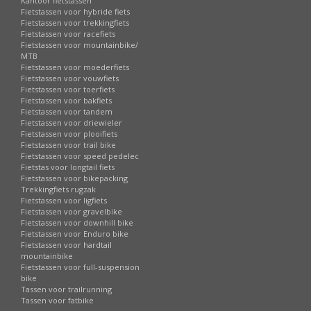
Kantoor fietstassen
Fietstassen voor hybride fiets
Fietstassen voor trekkingfiets
Fietstassen voor racefiets
Fietstassen voor mountainbike/
MTB
Fietstassen voor moederfiets
Fietstassen voor vouwfiets
Fietstassen voor toerfiets
Fietstassen voor bakfiets
Fietstassen voor tandem
Fietstassen voor driewieler
Fietstassen voor plooifiets
Fietstassen voor trail bike
Fietstassen voor speed pedelec
Fietstas voor longtail fiets
Fietstassen voor bikepacking
Trekkingfiets rugzak
Fietstassen voor ligfiets
Fietstassen voor gravelbike
Fietstassen voor downhill bike
Fietstassen voor Enduro bike
Fietstassen voor hardtail
mountainbike
Fietstassen voor full-suspension
bike
Tassen voor trailrunning
Tassen voor fatbike