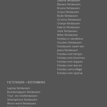
Zwarte fietstassen
Blauwe fietstassen
Bruine fietstassen
Grijze fietstassen
Rode fietstassen
Groene fietstassen
Oranje fietstassen
Paarse fietstassen
Gele fietstassen
Witte fietstassen
Fietstas in zandkleur
Gouden fietstassen
Fietstassen zwart-wit
Jeans fietstassen
Fietstas met hartjes
Fietstas met bloemen
Fietstas met stippen
Fietstas met dieren
Fietstas camouflage
Fietstas met opdruk
FIETSTASSEN > BESTEMMING
Laptop fietstassen
Boodschappen fietstassen
Tour- en reisfietstassen
Smartphone fietstassen
Woon-werk fietstassen