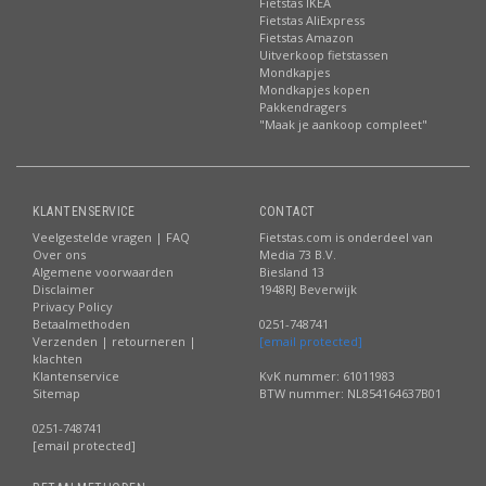
Fietstas IKEA
Fietstas AliExpress
Fietstas Amazon
Uitverkoop fietstassen
Mondkapjes
Mondkapjes kopen
Pakkendragers
"Maak je aankoop compleet"
KLANTENSERVICE
CONTACT
Veelgestelde vragen | FAQ
Fietstas.com is onderdeel van
Over ons
Media 73 B.V.
Algemene voorwaarden
Biesland 13
Disclaimer
1948RJ Beverwijk
Privacy Policy
Betaalmethoden
0251-748741
Verzenden | retourneren |
[email protected]
klachten
Klantenservice
KvK nummer: 61011983
Sitemap
BTW nummer: NL854164637B01
0251-748741
[email protected]