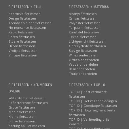
FIETSTASSEN > STIJL
FIETSTASSEN > MATERIAAL
Sportieve fietstassen
Bisonyl fietstassen
Design fietstassen
Canvas fietstassen
Trendy en hippe fietstassen
Polyester fietstassen
No-nonsense fietstassen
Tarpaulin fietstassen
Retro fietstassen
Kunststof fietstassen
Leren fietstassen
Textiel fietstassen
Stoere fietstassen
Lichtgewicht fietstassen
Urban fietstassen
Gerecyclede fietstassen
Vrolijke fietstassen
Stevige fietstassen
Vintage fietstassen
Willex onderdelen
Ortlieb onderdelen
Vaude onderdelen
Basil onderdelen
Thule onderdelen
FIETSTASSEN > KENMERKEN
FIETSTASSEN > TOP 10
OVERIG
TOP 10 | Best verkochte
fietstassen
Waterdichte fietstassen
TOP 10 | Fietstas aanbiedingen
Reflecterende fietstassen
TOP 10 | Goedkope fietstassen
Grote fietstassen
TOP 10 | Hoge segment beste
Mooie fietstassen
fietstassen
Kleine fietstassen
TOP 10 | Verhouding prijs-
E-bike fietstassen
kwaliteit
Korting op Fietstas.com
TOP 10 | Mooie fietstassen