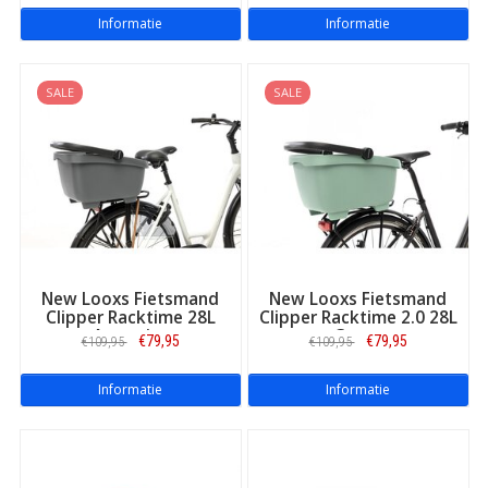
Informatie
Informatie
SALE
SALE
New Looxs Fietsmand
New Looxs Fietsmand
Clipper Racktime 28L
Clipper Racktime 2.0 28L
Antraciet
Groen
€79,95
€79,95
€109,95
€109,95
Informatie
Informatie