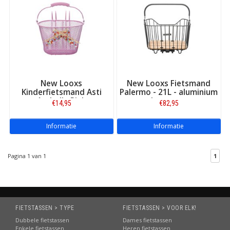
New Looxs
New Looxs Fietsmand
Kinderfietsmand Asti
Palermo - 21L - aluminium
Arabella Pink
en hout - zwart
€14,95
€82,95
Informatie
Informatie
Pagina 1 van 1
1
FIETSTASSEN > TYPE
FIETSTASSEN > VOOR ELK!
Dubbele fietstassen
Dames fietstassen
Enkele fietstassen
Heren fietstassen