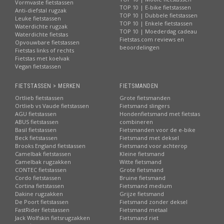
Vormvaste fietstassen
TOP 10 | E-bike fietstassen
Anti-diefstal rugzak
TOP 10 | Dubbele fietstassen
Leuke fietstassen
TOP 10 | Enkele fietstassen
Waterdichte rugzak
TOP 10 | Moederdag cadeau
Waterdichte fietstas
Fietstas.com reviews en
Opvouwbare fietstassen
beoordelingen
Fietstas links of rechts
Fietstas met koelvak
Vegan fietstassen
FIETSTASSEN > MERKEN
FIETSMANDEN
Ortlieb fietstassen
Grote fietsmanden
Ortlieb vs Vaude fietstassen
Fietsmand slingers
AGU fietstassen
Hondenfietsmand met fietstas
ABUS fietstassen
combineren
Basil fietstassen
Fietsmanden voor de e-bike
Beck fietstassen
Fietsmand met deksel
Brooks England fietstassen
Fietsmand voor achterop
Camelbak fietstassen
Kleine fietsmand
Camelbak rugzakken
Witte fietsmand
CONTEC fietstassen
Grote fietsmand
Cordo fietstassen
Bruine fietsmand
Cortina fietstassen
Fietsmand medium
Dakine rugzakken
Grijze fietsmand
De Poort fietstassen
Fietsmand zonder deksel
FastRider fietstassen
Fietsmand metaal
Jack Wolfskin fietsrugzakken
Fietsmand riet