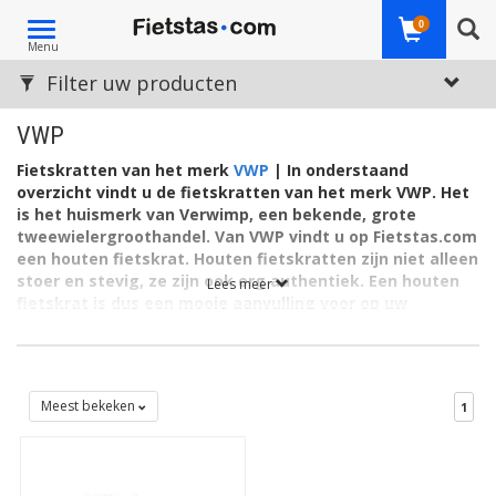
Toggle
0
Menu
navigation
Filter uw producten
VWP
Fietskratten van het merk
VWP
|
In onderstaand
overzicht vindt u de fietskratten van het merk VWP. Het
is het huismerk van Verwimp, een bekende, grote
tweewielergroothandel. Van VWP vindt u op Fietstas.com
een houten fietskrat. Houten fietskratten zijn niet alleen
stoer en stevig, ze zijn ook erg authentiek. Een houten
Lees meer
fietskrat is dus een mooie aanvulling voor op uw
transportfiets!
VWP is het eigen merk van Louis Verwimp, groothandel in
fietsen en fietsonderdelen. Louis Verwimp is een
toonaangevende leverancier al sinds 1970.
Meest bekeken
1
VWP fietskratten
Op deze pagina's staan de VWP fietskrat(ten). Wilt u graag alle