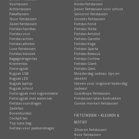
Voortassen
Kinderfietstassen
Achtertassen
Junior fietstassen voor school
Pakaftassen
Senioren fietstassen
Stuur fietstassen
Uniseks fietstassen
Zadel fietstassen
Fietstas hond
Fietstas handtas
Fietstas Stella
Fietstas voor
Fietstas Amslod
Fietstas achter
Fietstas Gazelle
Fietstas aktetas
Fietstas Koga
Luxe fietstassen
Fietstas Sparta
Fietstas klassiek
Fietstas Batavus
Bagagedragertas
Fietstas Cortina
Krantentas
Fietstas Giant
Fietsrugzak
Fietstas Qwic
Rugzak USB
Moederdag cadeau: tips en
Rugzak LED
ideeën!
Rugzak laptop
Ideeën voor origineel Vaderdag
Rugzak school
cadeau!
Fietsrugzak met rugventilatie
Goedkope fietstassen
Fietsrugzak met waterzak
Fietstassen laten bedrukken
Fietstas voordrager
Goede merken fietstassen
Zadeltas
Bovenbuistas
FIETSTASSEN > KLEUREN &
Cockpit tas
MOTIEF
Top tube bag
Fietstas voor pakkendrager
Zilveren fietstassen
Roze fietstassen