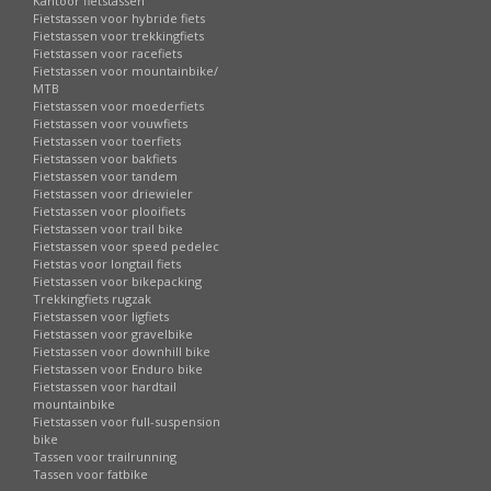
Kantoor fietstassen
Fietstassen voor hybride fiets
Fietstassen voor trekkingfiets
Fietstassen voor racefiets
Fietstassen voor mountainbike/
MTB
Fietstassen voor moederfiets
Fietstassen voor vouwfiets
Fietstassen voor toerfiets
Fietstassen voor bakfiets
Fietstassen voor tandem
Fietstassen voor driewieler
Fietstassen voor plooifiets
Fietstassen voor trail bike
Fietstassen voor speed pedelec
Fietstas voor longtail fiets
Fietstassen voor bikepacking
Trekkingfiets rugzak
Fietstassen voor ligfiets
Fietstassen voor gravelbike
Fietstassen voor downhill bike
Fietstassen voor Enduro bike
Fietstassen voor hardtail
mountainbike
Fietstassen voor full-suspension
bike
Tassen voor trailrunning
Tassen voor fatbike