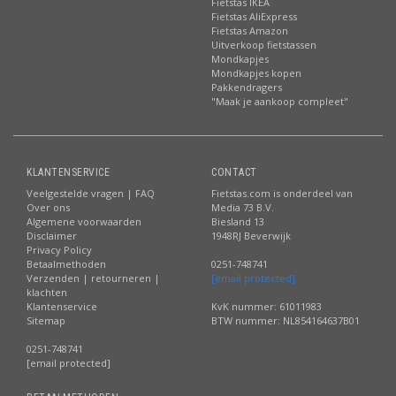
Fietstas IKEA
Fietstas AliExpress
Fietstas Amazon
Uitverkoop fietstassen
Mondkapjes
Mondkapjes kopen
Pakkendragers
"Maak je aankoop compleet"
KLANTENSERVICE
CONTACT
Veelgestelde vragen | FAQ
Fietstas.com is onderdeel van
Over ons
Media 73 B.V.
Algemene voorwaarden
Biesland 13
Disclaimer
1948RJ Beverwijk
Privacy Policy
Betaalmethoden
0251-748741
Verzenden | retourneren |
[email protected]
klachten
Klantenservice
KvK nummer: 61011983
Sitemap
BTW nummer: NL854164637B01
0251-748741
[email protected]