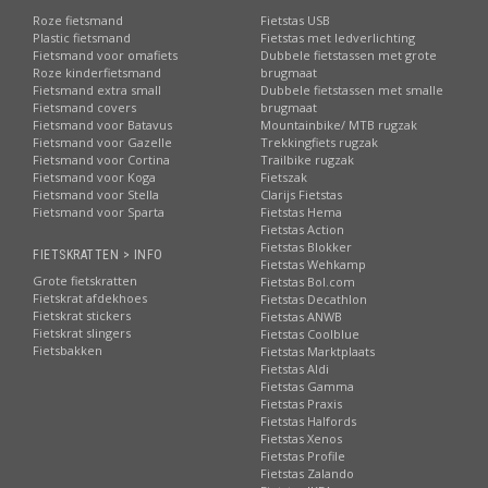
Roze fietsmand
Fietstas USB
Plastic fietsmand
Fietstas met ledverlichting
Fietsmand voor omafiets
Dubbele fietstassen met grote
Roze kinderfietsmand
brugmaat
Fietsmand extra small
Dubbele fietstassen met smalle
Fietsmand covers
brugmaat
Fietsmand voor Batavus
Mountainbike/ MTB rugzak
Fietsmand voor Gazelle
Trekkingfiets rugzak
Fietsmand voor Cortina
Trailbike rugzak
Fietsmand voor Koga
Fietszak
Fietsmand voor Stella
Clarijs Fietstas
Fietsmand voor Sparta
Fietstas Hema
Fietstas Action
Fietstas Blokker
FIETSKRATTEN > INFO
Fietstas Wehkamp
Grote fietskratten
Fietstas Bol.com
Fietskrat afdekhoes
Fietstas Decathlon
Fietskrat stickers
Fietstas ANWB
Fietskrat slingers
Fietstas Coolblue
Fietsbakken
Fietstas Marktplaats
Fietstas Aldi
Fietstas Gamma
Fietstas Praxis
Fietstas Halfords
Fietstas Xenos
Fietstas Profile
Fietstas Zalando