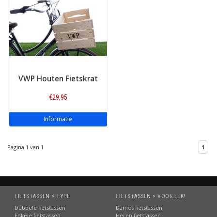
producten van dit merk op Fietstas.com zien? Op onze
VWP
merkenpagina
vindt u het complete aanbod.
De voordelen van Fietstas.com:
Nederlands bekendste fietstassenwebshop!
Aantrekkelijk geprijsd:
ook de
kratten van VWP
Directe verzending:
uit eigen voorraad |
ook afhalen!
VWP Houten Fietskrat
Sterk in productkennis:
beste advies en informatie
Betrouwbare levering:
via PostNL
€29,95
Uitstekende service
en online bereikbaarheid
Informatie
Beste reviews:
zeer hoge waardering van onze klanten
Riant assortiment:
elk merk, elk type fietstas!
Pagina 1 van 1
1
FIETSTASSEN > TYPE
FIETSTASSEN > VOOR ELK!
Dubbele fietstassen
Dames fietstassen
Enkele fietstassen
Heren fietstassen