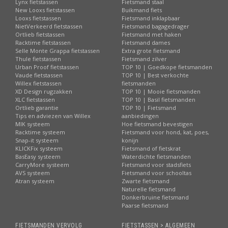
Lynx fietstassen
Fietsmand staal
New Looxs fietstassen
Buikmand fiets
Looxs fietstassen
Fietsmand inklapbaar
NietVerkeerd fietstassen
Fietsmand bagagedrager
Ortlieb fietstassen
Fietsmand met haken
Racktime fietstassen
Fietsmand dames
Selle Monte Grappa fietstassen
Extra grote fietsmand
Thule fietstassen
Fietsmand zilver
Urban Proof fietstassen
TOP 10 | Goedkope fietsmanden
Vaude fietstassen
TOP 10 | Best verkochte
Willex fietstassen
fietsmanden
XD Design rugzakken
TOP 10 | Mooie fietsmanden
XLC fietstassen
TOP 10 | Basil fietsmanden
Ortlieb garantie
TOP 10 | Fietsmand
Tips en adviezen van Willex
aanbiedingen
MIK systeem
Hoe fietsmand bevestigen
Racktime systeem
Fietsmand voor hond, kat, poes,
Snap-it systeem
konijn
KLICKFix systeem
Fietsmand of fietskrat
BasEasy systeem
Waterdichte fietsmanden
CarryMore systeem
Fietsmand voor stadsfiets
AVS systeem
Fietsmand voor schooltas
Atran systeem
Zwarte fietsmand
Naturelle fietsmand
Donkerbruine fietsmand
Paarse fietsmand
FIETSMANDEN VERVOLG
FIETSTASSEN > ALGEMEEN