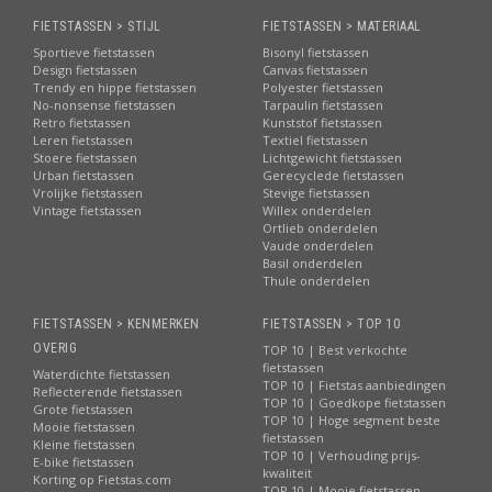
FIETSTASSEN > STIJL
FIETSTASSEN > MATERIAAL
Sportieve fietstassen
Bisonyl fietstassen
Design fietstassen
Canvas fietstassen
Trendy en hippe fietstassen
Polyester fietstassen
No-nonsense fietstassen
Tarpaulin fietstassen
Retro fietstassen
Kunststof fietstassen
Leren fietstassen
Textiel fietstassen
Stoere fietstassen
Lichtgewicht fietstassen
Urban fietstassen
Gerecyclede fietstassen
Vrolijke fietstassen
Stevige fietstassen
Vintage fietstassen
Willex onderdelen
Ortlieb onderdelen
Vaude onderdelen
Basil onderdelen
Thule onderdelen
FIETSTASSEN > KENMERKEN
FIETSTASSEN > TOP 10
OVERIG
TOP 10 | Best verkochte
fietstassen
Waterdichte fietstassen
TOP 10 | Fietstas aanbiedingen
Reflecterende fietstassen
TOP 10 | Goedkope fietstassen
Grote fietstassen
TOP 10 | Hoge segment beste
Mooie fietstassen
fietstassen
Kleine fietstassen
TOP 10 | Verhouding prijs-
E-bike fietstassen
kwaliteit
Korting op Fietstas.com
TOP 10 | Mooie fietstassen