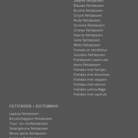
Zwarte fietstassen
Blauwe fietstassen
Bruine fietstassen
Grijze fietstassen
Rode fietstassen
Groene fietstassen
Oranje fietstassen
Paarse fietstassen
Gele fietstassen
Witte fietstassen
Fietstas in zandkleur
Gouden fietstassen
Fietstassen zwart-wit
Jeans fietstassen
Fietstas met hartjes
Fietstas met bloemen
Fietstas met stippen
Fietstas met dieren
Fietstas camouflage
Fietstas met opdruk
FIETSTASSEN > BESTEMMING
Laptop fietstassen
Boodschappen fietstassen
Tour- en reisfietstassen
Smartphone fietstassen
Woon-werk fietstassen