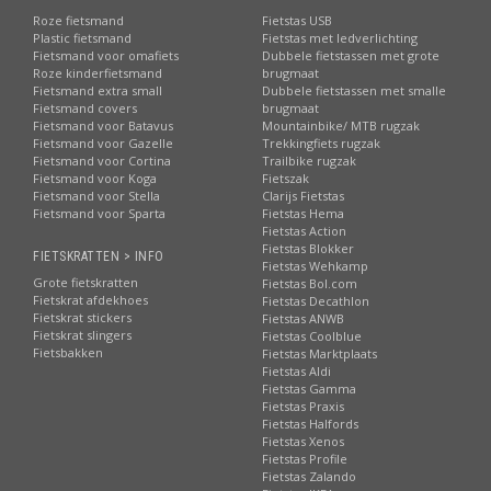
Roze fietsmand
Fietstas USB
Plastic fietsmand
Fietstas met ledverlichting
Fietsmand voor omafiets
Dubbele fietstassen met grote
Roze kinderfietsmand
brugmaat
Fietsmand extra small
Dubbele fietstassen met smalle
Fietsmand covers
brugmaat
Fietsmand voor Batavus
Mountainbike/ MTB rugzak
Fietsmand voor Gazelle
Trekkingfiets rugzak
Fietsmand voor Cortina
Trailbike rugzak
Fietsmand voor Koga
Fietszak
Fietsmand voor Stella
Clarijs Fietstas
Fietsmand voor Sparta
Fietstas Hema
Fietstas Action
Fietstas Blokker
FIETSKRATTEN > INFO
Fietstas Wehkamp
Grote fietskratten
Fietstas Bol.com
Fietskrat afdekhoes
Fietstas Decathlon
Fietskrat stickers
Fietstas ANWB
Fietskrat slingers
Fietstas Coolblue
Fietsbakken
Fietstas Marktplaats
Fietstas Aldi
Fietstas Gamma
Fietstas Praxis
Fietstas Halfords
Fietstas Xenos
Fietstas Profile
Fietstas Zalando