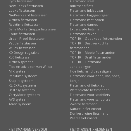
Lynx fietstassen
Fietsmand staal
New Looxs fietstassen
Buikmand fiets
Looxs fietstassen
Fietsmand inklapbaar
NietVerkeerd fietstassen
Fietsmand bagagedrager
Ortlieb fietstassen
Fietsmand met haken
Racktime fietstassen
Fietsmand dames
Selle Monte Grappa fietstassen
Extra grote fietsmand
Thule fietstassen
Fietsmand zilver
Urban Proof fietstassen
TOP 10 | Goedkope fietsmanden
Vaude fietstassen
TOP 10 | Best verkochte
Willex fietstassen
fietsmanden
XD Design rugzakken
TOP 10 | Mooie fietsmanden
XLC fietstassen
TOP 10 | Basil fietsmanden
Ortlieb garantie
TOP 10 | Fietsmand
Tips en adviezen van Willex
aanbiedingen
MIK systeem
Hoe fietsmand bevestigen
Racktime systeem
Fietsmand voor hond, kat, poes,
Snap-it systeem
konijn
KLICKFix systeem
Fietsmand of fietskrat
BasEasy systeem
Waterdichte fietsmanden
CarryMore systeem
Fietsmand voor stadsfiets
AVS systeem
Fietsmand voor schooltas
Atran systeem
Zwarte fietsmand
Naturelle fietsmand
Donkerbruine fietsmand
Paarse fietsmand
FIETSMANDEN VERVOLG
FIETSTASSEN > ALGEMEEN