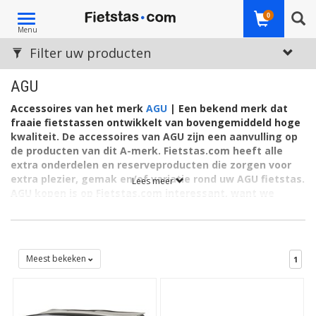
Toggle
0
Menu
navigation
Filter uw producten
AGU
Accessoires van het merk
AGU
| Een bekend merk dat
fraaie fietstassen ontwikkelt van bovengemiddeld hoge
kwaliteit.
De accessoires van AGU zijn een aanvulling op
de producten van dit A-merk. Fietstas.com heeft alle
extra onderdelen en reserveproducten die zorgen voor
extra plezier, gemak en/of variatie rond uw AGU fietstas.
Lees meer
AGU kopen is op Fietstas.com interessant, want we
bieden een brede keus en goede zorg voor product en
verzending.
AGU staat al decennia lang bekend als A-merk. Tot in de
finesses zijn ook hun accessoires gericht op het 365 dagen
Meest bekeken
1
zorgeloos kunnen fietsen. In elk weertype, zonder afleiding wat
betreft de uitrusting. Dankzij onder meer aandacht voor slimme
waterafstotende en waterdichte systemen. Deze hebben
aanduidingen als AGU Dryliner Technology, welded naden en