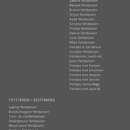
Zwarte fietstassen
Blauwe fietstassen
Bruine fietstassen
Grijze fietstassen
Rode fietstassen
Groene fietstassen
Oranje fietstassen
Paarse fietstassen
Gele fietstassen
Witte fietstassen
Fietstas in zandkleur
Gouden fietstassen
Fietstassen zwart-wit
Jeans fietstassen
Fietstas met hartjes
Fietstas met bloemen
Fietstas met stippen
Fietstas met dieren
Fietstas camouflage
Fietstas met opdruk
FIETSTASSEN > BESTEMMING
Laptop fietstassen
Boodschappen fietstassen
Tour- en reisfietstassen
Smartphone fietstassen
Woon-werk fietstassen