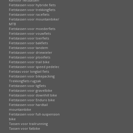
Kantoor fietstassen
Fietstassen voor hybride fiets
Fietstassen voor trekkingfiets
Fietstassen voor racefiets
Fietstassen voor mountainbike/
MTB
Fietstassen voor moederfiets
Fietstassen voor vouwfiets
Fietstassen voor toerfiets
Fietstassen voor bakfiets
Fietstassen voor tandem
Fietstassen voor driewieler
Fietstassen voor plooifiets
Fietstassen voor trail bike
Fietstassen voor speed pedelec
Fietstas voor longtail fiets
Fietstassen voor bikepacking
Trekkingfiets rugzak
Fietstassen voor ligfiets
Fietstassen voor gravelbike
Fietstassen voor downhill bike
Fietstassen voor Enduro bike
Fietstassen voor hardtail
mountainbike
Fietstassen voor full-suspension
bike
Tassen voor trailrunning
Tassen voor fatbike