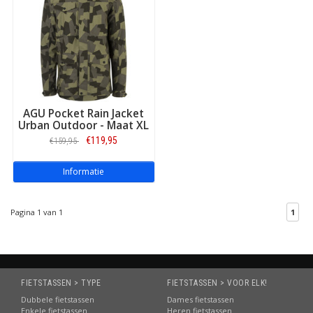
AGU Pocket Rain Jacket
Urban Outdoor - Maat XL
€119,95
€159,95
Informatie
Pagina 1 van 1
1
FIETSTASSEN > TYPE
FIETSTASSEN > VOOR ELK!
Dubbele fietstassen
Dames fietstassen
Enkele fietstassen
Heren fietstassen