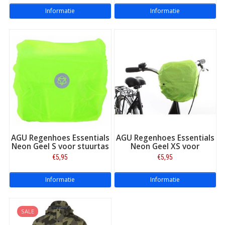
Informatie
Informatie
AGU Regenhoes Essentials
AGU Regenhoes Essentials
Neon Geel S voor stuurtas
Neon Geel XS voor
stuurtas
€5,95
€5,95
Informatie
Informatie
SALE