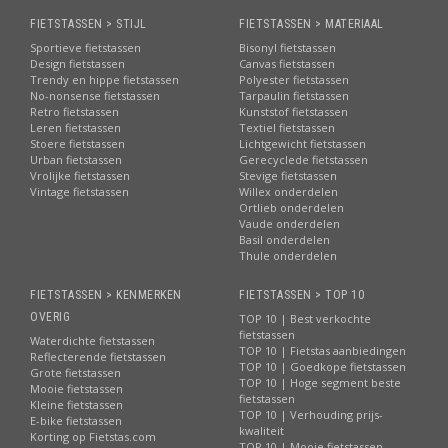
FIETSTASSEN > STIJL
FIETSTASSEN > MATERIAAL
Sportieve fietstassen
Bisonyl fietstassen
Design fietstassen
Canvas fietstassen
Trendy en hippe fietstassen
Polyester fietstassen
No-nonsense fietstassen
Tarpaulin fietstassen
Retro fietstassen
Kunststof fietstassen
Leren fietstassen
Textiel fietstassen
Stoere fietstassen
Lichtgewicht fietstassen
Urban fietstassen
Gerecyclede fietstassen
Vrolijke fietstassen
Stevige fietstassen
Vintage fietstassen
Willex onderdelen
Ortlieb onderdelen
Vaude onderdelen
Basil onderdelen
Thule onderdelen
FIETSTASSEN > KENMERKEN
FIETSTASSEN > TOP 10
OVERIG
TOP 10 | Best verkochte
fietstassen
Waterdichte fietstassen
TOP 10 | Fietstas aanbiedingen
Reflecterende fietstassen
TOP 10 | Goedkope fietstassen
Grote fietstassen
TOP 10 | Hoge segment beste
Mooie fietstassen
fietstassen
Kleine fietstassen
TOP 10 | Verhouding prijs-
E-bike fietstassen
kwaliteit
Korting op Fietstas.com
TOP 10 | Mooie fietstassen