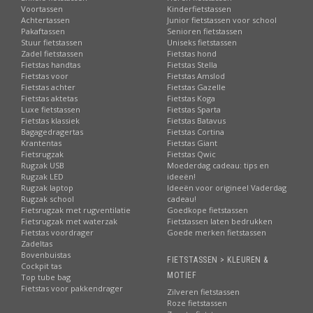
Voortassen
Kinderfietstassen
Achtertassen
Junior fietstassen voor school
Pakaftassen
Senioren fietstassen
Stuur fietstassen
Uniseks fietstassen
Zadel fietstassen
Fietstas hond
Fietstas handtas
Fietstas Stella
Fietstas voor
Fietstas Amslod
Fietstas achter
Fietstas Gazelle
Fietstas aktetas
Fietstas Koga
Luxe fietstassen
Fietstas Sparta
Fietstas klassiek
Fietstas Batavus
Bagagedragertas
Fietstas Cortina
Krantentas
Fietstas Giant
Fietsrugzak
Fietstas Qwic
Rugzak USB
Moederdag cadeau: tips en
Rugzak LED
ideeën!
Rugzak laptop
Ideeën voor origineel Vaderdag
Rugzak school
cadeau!
Fietsrugzak met rugventilatie
Goedkope fietstassen
Fietsrugzak met waterzak
Fietstassen laten bedrukken
Fietstas voordrager
Goede merken fietstassen
Zadeltas
Bovenbuistas
FIETSTASSEN > KLEUREN &
Cockpit tas
MOTIEF
Top tube bag
Fietstas voor pakkendrager
Zilveren fietstassen
Roze fietstassen