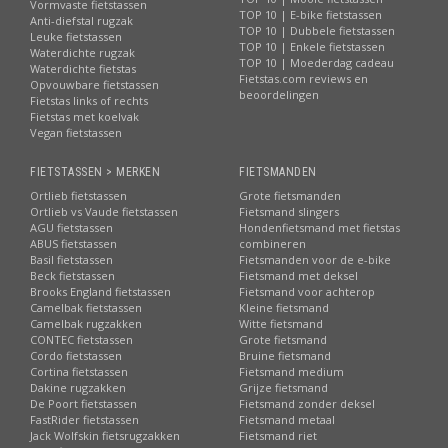
Vormvaste fietstassen
TOP 10 | E-bike fietstassen
Anti-diefstal rugzak
TOP 10 | Dubbele fietstassen
Leuke fietstassen
TOP 10 | Enkele fietstassen
Waterdichte rugzak
TOP 10 | Moederdag cadeau
Waterdichte fietstas
Fietstas.com reviews en
Opvouwbare fietstassen
beoordelingen
Fietstas links of rechts
Fietstas met koelvak
Vegan fietstassen
FIETSTASSEN > MERKEN
FIETSMANDEN
Ortlieb fietstassen
Grote fietsmanden
Ortlieb vs Vaude fietstassen
Fietsmand slingers
AGU fietstassen
Hondenfietsmand met fietstas
ABUS fietstassen
combineren
Basil fietstassen
Fietsmanden voor de e-bike
Beck fietstassen
Fietsmand met deksel
Brooks England fietstassen
Fietsmand voor achterop
Camelbak fietstassen
Kleine fietsmand
Camelbak rugzakken
Witte fietsmand
CONTEC fietstassen
Grote fietsmand
Cordo fietstassen
Bruine fietsmand
Cortina fietstassen
Fietsmand medium
Dakine rugzakken
Grijze fietsmand
De Poort fietstassen
Fietsmand zonder deksel
FastRider fietstassen
Fietsmand metaal
Jack Wolfskin fietsrugzakken
Fietsmand riet