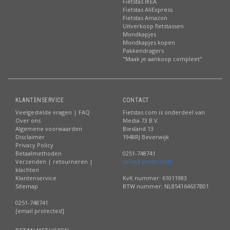
Fietstas IKEA
Fietstas AliExpress
Fietstas Amazon
Uitverkoop fietstassen
Mondkapjes
Mondkapjes kopen
Pakkendragers
"Maak je aankoop compleet"
KLANTENSERVICE
CONTACT
Veelgestelde vragen | FAQ
Fietstas.com is onderdeel van
Over ons
Media 73 B.V.
Algemene voorwaarden
Biesland 13
Disclaimer
1948RJ Beverwijk
Privacy Policy
Betaalmethoden
0251-748741
Verzenden | retourneren |
[email protected]
klachten
Klantenservice
KvK nummer: 61011983
Sitemap
BTW nummer: NL854164637B01
0251-748741
[email protected]