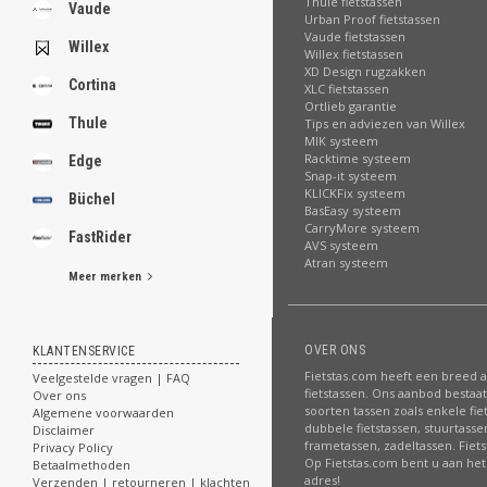
Thule fietstassen
Vaude
Urban Proof fietstassen
Vaude fietstassen
Willex
Willex fietstassen
XD Design rugzakken
Cortina
XLC fietstassen
Ortlieb garantie
Thule
Tips en adviezen van Willex
MIK systeem
Racktime systeem
Edge
Snap-it systeem
KLICKFix systeem
Büchel
BasEasy systeem
CarryMore systeem
FastRider
AVS systeem
Atran systeem
Meer merken
OVER ONS
KLANTENSERVICE
Fietstas.com heeft een breed 
Veelgestelde vragen | FAQ
fietstassen. Ons aanbod bestaat 
Over ons
soorten tassen zoals enkele fie
Algemene voorwaarden
dubbele fietstassen, stuurtasse
Disclaimer
frametassen, zadeltassen. Fiet
Privacy Policy
Op Fietstas.com bent u aan het 
Betaalmethoden
adres!
Verzenden | retourneren | klachten