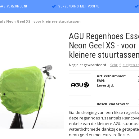
DAAG VERZONDEN!
VERZENDING MET POSTNL
ls Neon Geel XS - voor kleinere stuurtassen
AGU Regenhoes Esse
Neon Geel XS - voor
kleinere stuurtasse
Nog niet gewaardeerd
|
Schrijf je eigen 
Artikelnummer:
EAN:
Levertijd:
Beschikbaarheid:
Ga de dreiging van een fikse regenbu
deze regenhoes 'Essentials Raincover
enkele van de kleinere AGU stuurta
waterdicht mede dankzij de getapete
neon geel en met extra reflectie.