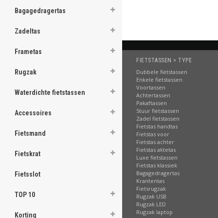
Bagagedragertas
ghost
Zadeltas
Frametas
FIETSTASSEN > TYPE
.
Dubbele fietstassen
Rugzak
Enkele fietstassen
.
Voortassen
Waterdichte fietstassen
Achtertassen
.
Pakaftassen
Stuur fietstassen
Accessoires
.
Zadel fietstassen
Fietstas handtas
Fietsmand
.
Fietstas voor
Fietstas achter
Fietstas aktetas
.
Fietskrat
Luxe fietstassen
Fietstas klassiek
.
Bagagedragertas
Fietsslot
Krantentas
.
Fietsrugzak
TOP 10
Rugzak USB
.
Rugzak LED
Rugzak laptop
Korting