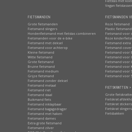
Fietstas met koe
Vegan fietstasse
FIETSMANDEN
FIETSMANDEN V
Grote fietsmanden
Roze fietsmand
Fietsmand slingers
Plastic fietsmand
Hondenfietsmand met fietstas combineren
Fietsmand voor 
Fietsmanden voor de e-bike
Roze kinderfiet
Fietsmand met deksel
Fietsmand extra 
Fietsmand voor achterop
Fietsmand cover
Kleine fietsmand
Fietsmand voor 
Witte fietsmand
Fietsmand voor 
Grote fietsmand
Fietsmand voor 
Bruine fietsmand
Fietsmand voor 
Fietsmand medium
Fietsmand voor S
Grijze fietsmand
Fietsmand voor 
Fietsmand zonder deksel
Fietsmand metaal
FIETSKRATTEN >
Fietsmand riet
Grote fietskratte
Fietsmand staal
Fietskrat afdekh
Buikmand fiets
Fietskrat stickers
Fietsmand inklapbaar
Fietskrat slingers
Fietsmand bagagedrager
Fietsbakken
Fietsmand met haken
Fietsmand dames
Extra grote fietsmand
Fietsmand zilver