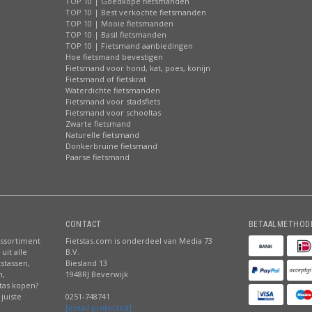
TOP 10 | Goedkope fietsmanden
TOP 10 | Best verkochte fietsmanden
TOP 10 | Mooie fietsmanden
TOP 10 | Basil fietsmanden
TOP 10 | Fietsmand aanbiedingen
Hoe fietsmand bevestigen
Fietsmand voor hond, kat, poes, konijn
Fietsmand of fietskrat
Waterdichte fietsmanden
Fietsmand voor stadsfiets
Fietsmand voor schooltas
Zwarte fietsmand
Naturelle fietsmand
Donkerbruine fietsmand
Paarse fietsmand
CONTACT
BETAALMETHOD
assortiment
Fietstas.com is onderdeel van Media 73
uit alle
B.V.
tstassen,
Biesland 13
n,
1948RJ Beverwijk
stas kopen?
juiste
0251-748741
[email protected]