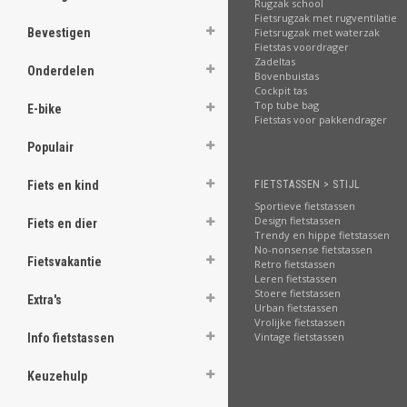
.
Rugzak school
Fietsrugzak met rugventilatie
Fietsrugzak met waterzak
Bevestigen
Fietstas voordrager
Zadeltas
Onderdelen
Bovenbuistas
.
Cockpit tas
.
Top tube bag
E-bike
.
Fietstas voor pakkendrager
.
.
Populair
.
.
FIETSTASSEN > STIJL
Fiets en kind
.
.
Sportieve fietstassen
Design fietstassen
Fiets en dier
Trendy en hippe fietstassen
[email protected]
No-nonsense fietstassen
Fietsvakantie
Retro fietstassen
Leren fietstassen
Stoere fietstassen
Extra's
Urban fietstassen
Vrolijke fietstassen
Vintage fietstassen
Info fietstassen
Keuzehulp