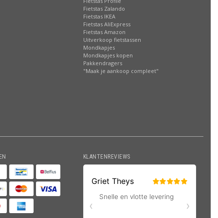
Fietstas Profile
Fietstas Zalando
Fietstas IKEA
Fietstas AliExpress
Fietstas Amazon
Uitverkoop fietstassen
Mondkapjes
Mondkapjes kopen
Pakkendragers
"Maak je aankoop compleet"
EN
KLANTENREVIEWS