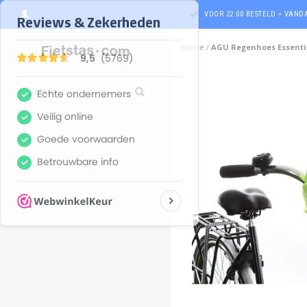
VOOR 22:00 BESTELD = VAN
Home
/
AGU Regenhoes Essentia
ghost
ghost
ghost
ghost