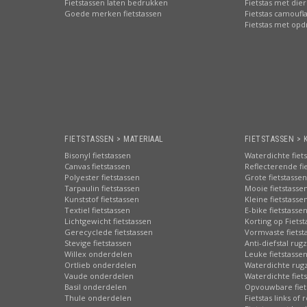
Fietstassen laten bedrukken
Fietstas met die
Goede merken fietstassen
Fietstas camoufl
Fietstas met opd
FIETSTASSEN > MATERIAAL
FIETSTASSEN > 
Bisonyl fietstassen
Waterdichte fiet
Canvas fietstassen
Reflecterende fi
Polyester fietstassen
Grote fietstassen
Tarpaulin fietstassen
Mooie fietstasse
Kunststof fietstassen
Kleine fietstasse
Textiel fietstassen
E-bike fietstasse
Lichtgewicht fietstassen
Korting op Fiets
Gerecyclede fietstassen
Vormvaste fietst
Stevige fietstassen
Anti-diefstal rug
Willex onderdelen
Leuke fietstasse
Ortlieb onderdelen
Waterdichte rug
Vaude onderdelen
Waterdichte fiets
Basil onderdelen
Opvouwbare fiet
Thule onderdelen
Fietstas links of 