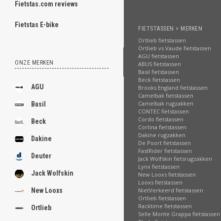
Fietstas.com reviews
Fietstas E-bike
FIETSTASSEN > MERKEN
Ortlieb fietstassen
Ortlieb vs Vaude fietstassen
AGU fietstassen
ONZE MERKEN
ABUS fietstassen
Basil fietstassen
Beck fietstassen
AGU
Brooks England fietstassen
Camelbak fietstassen
Camelbak rugzakken
Basil
CONTEC fietstassen
Cordo fietstassen
Beck
Cortina fietstassen
Dakine rugzakken
Dakine
De Poort fietstassen
FastRider fietstassen
Deuter
Jack Wolfskin fietsrugzakken
Lynx fietstassen
Jack Wolfskin
New Looxs fietstassen
Looxs fietstassen
NietVerkeerd fietstassen
New Looxs
Ortlieb fietstassen
Racktime fietstassen
Ortlieb
Selle Monte Grappa fietstassen