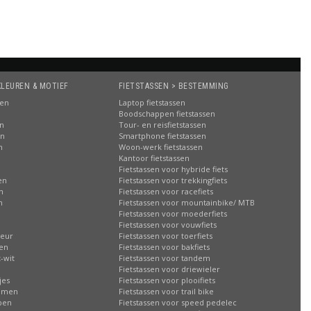
KLEUREN & MOTIEF
FIETSTASSEN > BESTEMMING
sen
Laptop fietstassen
Boodschappen fietstassen
en
Tour- en reisfietstassen
en
Smartphone fietstassen
n
Woon-werk fietstassen
n
Kantoor fietstassen
Fietstassen voor hybride fiets
en
Fietstassen voor trekkingfiets
n
Fietstassen voor racefiets
n
Fietstassen voor mountainbike/ MTB
Fietstassen voor moederfiets
Fietstassen voor vouwfiets
leur
Fietstassen voor toerfiets
sen
Fietstassen voor bakfiets
-wit
Fietstassen voor tandem
Fietstassen voor driewieler
jes
Fietstassen voor plooifiets
oemen
Fietstassen voor trail bike
ppen
Fietstassen voor speed pedelec