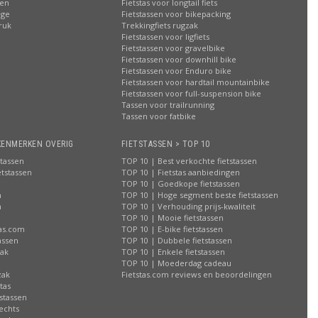
ren
Fietstas voor longtail fiets
age
Fietstassen voor bikepacking
ruk
Trekkingfiets rugzak
Fietstassen voor ligfiets
Fietstassen voor gravelbike
Fietstassen voor downhill bike
Fietstassen voor Enduro bike
Fietstassen voor hardtail mountainbike
Fietstassen voor full-suspension bike
Tassen voor trailrunning
Tassen voor fatbike
KENMERKEN OVERIG
FIETSTASSEN > TOP 10
stassen
TOP 10 | Best verkochte fietstassen
etstassen
TOP 10 | Fietstas aanbiedingen
TOP 10 | Goedkope fietstassen
n
TOP 10 | Hoge segment beste fietstassen
n
TOP 10 | Verhouding prijs-kwaliteit
n
TOP 10 | Mooie fietstassen
tas.com
TOP 10 | E-bike fietstassen
assen
TOP 10 | Dubbele fietstassen
zak
TOP 10 | Enkele fietstassen
n
TOP 10 | Moederdag cadeau
zak
Fietstas.com reviews en beoordelingen
tas
stassen
rechts