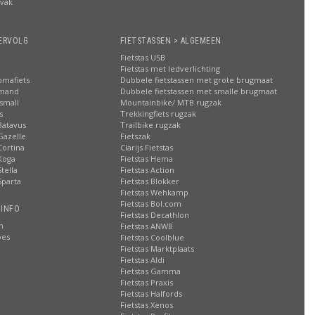
lvak
n
ERVOLG
FIETSTASSEN > ALGEMEEN
Fietstas USB
Fietstas met ledverlichting
omafiets
Dubbele fietstassen met grote brugmaat
smand
Dubbele fietstassen met smalle brugmaat
small
Mountainbike/ MTB rugzak
s
Trekkingfiets rugzak
Batavus
Trailbike rugzak
Gazelle
Fietszak
Cortina
Clarijs Fietstas
Koga
Fietstas Hema
tella
Fietstas Action
Sparta
Fietstas Blokker
Fietstas Wehkamp
Fietstas Bol.com
 INFO
Fietstas Decathlon
n
Fietstas ANWB
oes
Fietstas Coolblue
Fietstas Marktplaats
Fietstas Aldi
Fietstas Gamma
Fietstas Praxis
Fietstas Halfords
Fietstas Xenos