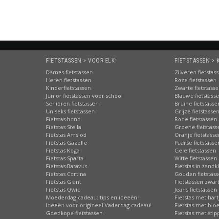
FIETSTASSEN > VOOR ELK!
FIETSTASSEN > 
Dames fietstassen
Zilveren fietstas
Heren fietstassen
Roze fietstassen
Kinderfietstassen
Zwarte fietstass
Junior fietstassen voor school
Blauwe fietstass
Senioren fietstassen
Bruine fietstasse
Uniseks fietstassen
Grijze fietstasse
Fietstas hond
Rode fietstassen
Fietstas Stella
Groene fietstass
Fietstas Amslod
Oranje fietstasse
Fietstas Gazelle
Paarse fietstasse
Fietstas Koga
Gele fietstassen
Fietstas Sparta
Witte fietstassen
Fietstas Batavus
Fietstas in zandk
Fietstas Cortina
Gouden fietstas
Fietstas Giant
Fietstassen zwart
Fietstas Qwic
Jeans fietstassen
Moederdag cadeau: tips en ideeën!
Fietstas met hart
Ideeën voor origineel Vaderdag cadeau!
Fietstas met bl
Goedkope fietstassen
Fietstas met sti