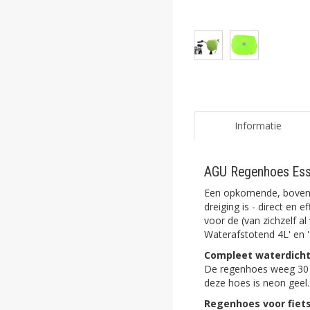
ghost
ghost
ghost
ghost
ghost
Informatie
ghost
AGU Regenhoes Essen
ghost
Een opkomende, boveng
ghost
dreiging is - direct en
voor de (van zichzelf a
Waterafstotend 4L' en '
ghost
Compleet waterdich
ghost
De regenhoes weeg 30 g
deze hoes is neon geel.
ghost
Regenhoes voor fiets