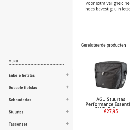
Voor extra veiligheid h
ghost
hoes bevestigt u in lett
ghost
ghost
ghost
Gerelateerde producten
ghost
MENU
ghost
Enkele fietstas
ghost
Dubbele fietstas
ghost
AGU Stuurtas
Schoudertas
ghost
Performance Essenti
DWR 4L Straps
€27,95
Stuurtas
ghost
Bestellen
Tassenset
ghost