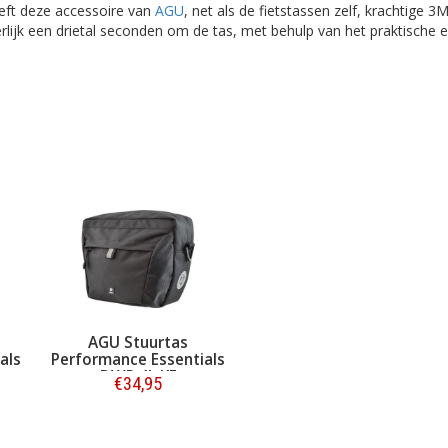
eeft deze accessoire van
AGU
, net als de fietstassen zelf, krachtige 3M
erlijk een drietal seconden om de tas, met behulp van het praktische el
AGU Stuurtas
als
Performance Essentials
DWR 4L KF
€34,95
Bestellen