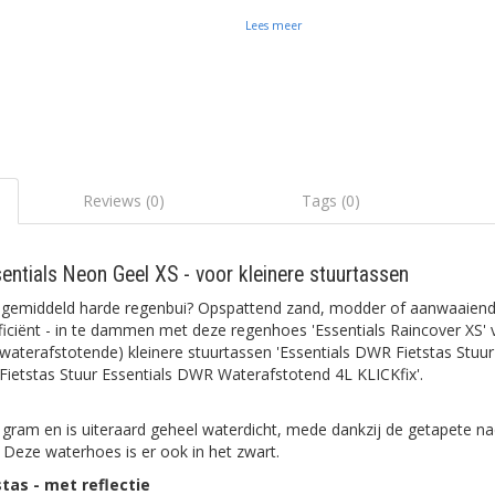
Lees meer
Reviews (0)
Tags (0)
tials Neon Geel XS - voor kleinere stuurtassen
emiddeld harde regenbui? Opspattend zand, modder of aanwaaiend
 efficiënt - in te dammen met deze regenhoes 'Essentials Raincover XS'
l waterafstotende) kleinere stuurtassen 'Essentials DWR Fietstas Stuu
Fietstas Stuur Essentials DWR Waterafstotend 4L KLICKfix'.
t
ram en is uiteraard geheel waterdicht, mede dankzij de getapete na
 Deze waterhoes is er ook in het zwart.
tas - met reflectie