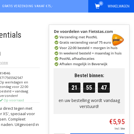
0
GRATIS VERZENDING VANAF €75,-
WINKELWAGEN
ntials
n
review
414946
Bestel binnen:
8717565562547
Op werkdagen en
21
55
46
zondag voor 22:00
:
:
besteld = vandaag
verzonden!
en uw bestelling wordt vandaag
Op voorraad
verstuurd!
i direct tegen met
 XS', speciaal voor
ssen. Compleet
€5,95
 naden. Uitgevoerd in
Incl. btw