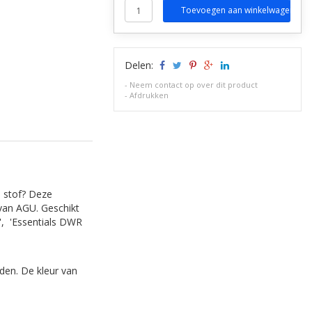
Toevoegen aan winkelwagen
Delen:
-
Neem contact op over dit product
-
Afdrukken
 stof? Deze
 van AGU. Geschikt
r', 'Essentials DWR
den. De kleur van