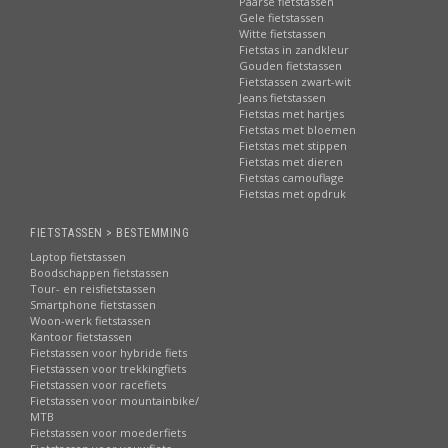
Paarse fietstassen
Gele fietstassen
Witte fietstassen
Fietstas in zandkleur
Gouden fietstassen
Fietstassen zwart-wit
Jeans fietstassen
Fietstas met hartjes
Fietstas met bloemen
Fietstas met stippen
Fietstas met dieren
Fietstas camouflage
Fietstas met opdruk
FIETSTASSEN > BESTEMMING
Laptop fietstassen
Boodschappen fietstassen
Tour- en reisfietstassen
Smartphone fietstassen
Woon-werk fietstassen
Kantoor fietstassen
Fietstassen voor hybride fiets
Fietstassen voor trekkingfiets
Fietstassen voor racefiets
Fietstassen voor mountainbike/
MTB
Fietstassen voor moederfiets