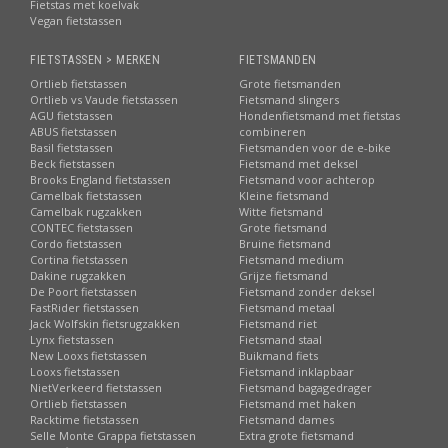
Fietstas met koelvak
Vegan fietstassen
FIETSTASSEN > MERKEN
FIETSMANDEN
Ortlieb fietstassen
Grote fietsmanden
Ortlieb vs Vaude fietstassen
Fietsmand slingers
AGU fietstassen
Hondenfietsmand met fietstas
ABUS fietstassen
combineren
Basil fietstassen
Fietsmanden voor de e-bike
Beck fietstassen
Fietsmand met deksel
Brooks England fietstassen
Fietsmand voor achterop
Camelbak fietstassen
Kleine fietsmand
Camelbak rugzakken
Witte fietsmand
CONTEC fietstassen
Grote fietsmand
Cordo fietstassen
Bruine fietsmand
Cortina fietstassen
Fietsmand medium
Dakine rugzakken
Grijze fietsmand
De Poort fietstassen
Fietsmand zonder deksel
FastRider fietstassen
Fietsmand metaal
Jack Wolfskin fietsrugzakken
Fietsmand riet
Lynx fietstassen
Fietsmand staal
New Looxs fietstassen
Buikmand fiets
Looxs fietstassen
Fietsmand inklapbaar
NietVerkeerd fietstassen
Fietsmand bagagedrager
Ortlieb fietstassen
Fietsmand met haken
Racktime fietstassen
Fietsmand dames
Selle Monte Grappa fietstassen
Extra grote fietsmand