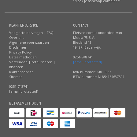
"Maak je aankoop compleet"
KLANTENSERVICE
CONTACT
Veelgestelde vragen | FAQ
Fietstas.com is onderdeel van
Over ons
Media 73 B.V.
Algemene voorwaarden
Biesland 13
Disclaimer
1948RJ Beverwijk
Privacy Policy
Betaalmethoden
0251-748741
Verzenden | retourneren |
[email protected]
klachten
Klantenservice
KvK nummer: 61011983
Sitemap
BTW nummer: NL854164637B01
0251-748741
[email protected]
BETAALMETHODEN