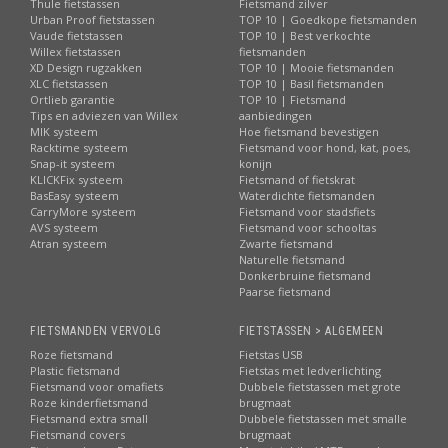
Thule fietstassen
Fietsmand zilver
Urban Proof fietstassen
TOP 10 | Goedkope fietsmanden
Vaude fietstassen
TOP 10 | Best verkochte
Willex fietstassen
fietsmanden
XD Design rugzakken
TOP 10 | Mooie fietsmanden
XLC fietstassen
TOP 10 | Basil fietsmanden
Ortlieb garantie
TOP 10 | Fietsmand
Tips en adviezen van Willex
aanbiedingen
MIK systeem
Hoe fietsmand bevestigen
Racktime systeem
Fietsmand voor hond, kat, poes,
Snap-it systeem
konijn
KLICKFix systeem
Fietsmand of fietskrat
BasEasy systeem
Waterdichte fietsmanden
CarryMore systeem
Fietsmand voor stadsfiets
AVS systeem
Fietsmand voor schooltas
Atran systeem
Zwarte fietsmand
Naturelle fietsmand
Donkerbruine fietsmand
Paarse fietsmand
FIETSMANDEN VERVOLG
FIETSTASSEN > ALGEMEEN
Roze fietsmand
Fietstas USB
Plastic fietsmand
Fietstas met ledverlichting
Fietsmand voor omafiets
Dubbele fietstassen met grote
Roze kinderfietsmand
brugmaat
Fietsmand extra small
Dubbele fietstassen met smalle
Fietsmand covers
brugmaat