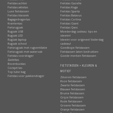
Fietstas achter
Fietstas Gazelle
Fietstas aktetas
Fietstas Koga
Luxe fietstassen
Fietstas Sparta
Fietstas klassiek
Fietstas Batavus
Bagagedragertas
Fietstas Cortina
Krantentas
Fietstas Giant
Fietsrugzak
Fietstas Qwic
Rugzak USB
Moederdag cadeau: tips en
Rugzak LED
ideeën!
Rugzak laptop
Ideeën voor origineel Vaderdag
Rugzak school
cadeau!
Fietsrugzak met rugventilatie
Goedkope fietstassen
Fietsrugzak met waterzak
Fietstassen laten bedrukken
Fietstas voordrager
Goede merken fietstassen
Zadeltas
Bovenbuistas
FIETSTASSEN > KLEUREN &
Cockpit tas
MOTIEF
Top tube bag
Fietstas voor pakkendrager
Zilveren fietstassen
Roze fietstassen
Zwarte fietstassen
Blauwe fietstassen
Bruine fietstassen
Grijze fietstassen
Rode fietstassen
Groene fietstassen
Oranje fietstassen