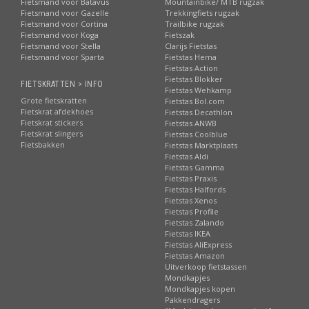
Fietsmand voor Batavus
Mountainbike/ MTB rugzak
Fietsmand voor Gazelle
Trekkingfiets rugzak
Fietsmand voor Cortina
Trailbike rugzak
Fietsmand voor Koga
Fietszak
Fietsmand voor Stella
Clarijs Fietstas
Fietsmand voor Sparta
Fietstas Hema
Fietstas Action
Fietstas Blokker
FIETSKRATTEN > INFO
Fietstas Wehkamp
Grote fietskratten
Fietstas Bol.com
Fietskrat afdekhoes
Fietstas Decathlon
Fietskrat stickers
Fietstas ANWB
Fietskrat slingers
Fietstas Coolblue
Fietsbakken
Fietstas Marktplaats
Fietstas Aldi
Fietstas Gamma
Fietstas Praxis
Fietstas Halfords
Fietstas Xenos
Fietstas Profile
Fietstas Zalando
Fietstas IKEA
Fietstas AliExpress
Fietstas Amazon
Uitverkoop fietstassen
Mondkapjes
Mondkapjes kopen
Pakkendragers