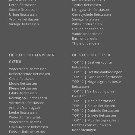
Leren fietstassen
Textiel fietstassen
Stoere fietstassen
Lichtgewicht fietstassen
Urban fietstassen
Gerecyclede fietstassen
Vrolijke fietstassen
Stevige fietstassen
Vintage fietstassen
Willex onderdelen
Ortlieb onderdelen
Vaude onderdelen
Basil onderdelen
Thule onderdelen
FIETSTASSEN > KENMERKEN
FIETSTASSEN > TOP 10
OVERIG
TOP 10 | Best verkochte
fietstassen
Waterdichte fietstassen
TOP 10 | Fietstas aanbiedingen
Reflecterende fietstassen
TOP 10 | Goedkope fietstassen
Grote fietstassen
TOP 10 | Hoge segment beste
Mooie fietstassen
fietstassen
Kleine fietstassen
TOP 10 | Verhouding prijs-
E-bike fietstassen
kwaliteit
Korting op Fietstas.com
TOP 10 | Mooie fietstassen
Vormvaste fietstassen
TOP 10 | E-bike fietstassen
Anti-diefstal rugzak
TOP 10 | Dubbele fietstassen
Leuke fietstassen
TOP 10 | Enkele fietstassen
Waterdichte rugzak
TOP 10 | Moederdag cadeau
Waterdichte fietstas
Fietstas.com reviews en
Opvouwbare fietstassen
beoordelingen
Fietstas links of rechts