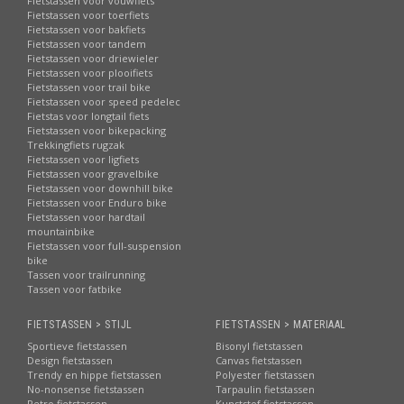
Fietstassen voor vouwfiets
Fietstassen voor toerfiets
Fietstassen voor bakfiets
Fietstassen voor tandem
Fietstassen voor driewieler
Fietstassen voor plooifiets
Fietstassen voor trail bike
Fietstassen voor speed pedelec
Fietstas voor longtail fiets
Fietstassen voor bikepacking
Trekkingfiets rugzak
Fietstassen voor ligfiets
Fietstassen voor gravelbike
Fietstassen voor downhill bike
Fietstassen voor Enduro bike
Fietstassen voor hardtail
mountainbike
Fietstassen voor full-suspension
bike
Tassen voor trailrunning
Tassen voor fatbike
FIETSTASSEN > STIJL
FIETSTASSEN > MATERIAAL
Sportieve fietstassen
Bisonyl fietstassen
Design fietstassen
Canvas fietstassen
Trendy en hippe fietstassen
Polyester fietstassen
No-nonsense fietstassen
Tarpaulin fietstassen
Retro fietstassen
Kunststof fietstassen