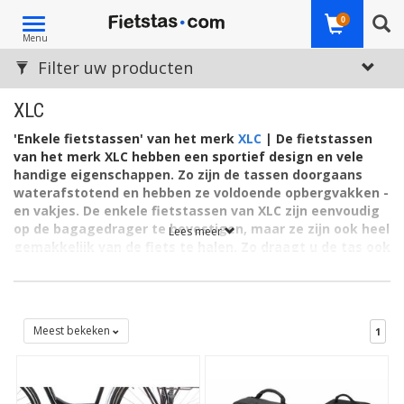
Toggle
0
Menu
navigation
Filter uw producten
XLC
'Enkele fietstassen' van het merk
XLC
|
De fietstassen
van het merk XLC hebben een sportief design en vele
handige eigenschappen. Zo zijn de tassen doorgaans
waterafstotend en hebben ze voldoende opbergvakken -
en vakjes. De enkele fietstassen van XLC zijn eenvoudig
op de bagagedrager te bevestigen, maar ze zijn ook heel
Lees meer
gemakkelijk van de fiets te halen. Zo draagt u de tas ook
als shopper probleemloos mee.
XLC, van oorsprong Duits, houdt van het gelukzalige gevoel dat
fietsen met zich meebrengt. Het merk richt zich dan ook op het
produceren van degelijke en betaalbare onderdelen en
Meest bekeken
1
accessoires voor de fiets. Daarmee wordt het kopen van een
goede, mooie fietstas en andere spullen voor de fiets extra
toegankelijk. De producten zijn onder meer gemaakt voor MTB
en racefietsen. XLC maakt producten voor het reguliere fiets- en