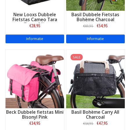
New Looxs Dubbele
Basil Dubbele Fietstas
Fietstas Cameo Tara
Bohème Charcoal
Zwart 30L
€28,95
€54,95
€69,95
Informatie
Informatie
SALE
Beck Dubbele fietstas Mini
Basil Bohème Carry All
Bisonyl Pink
Charcoal
€34,95
€47,95
€54,95