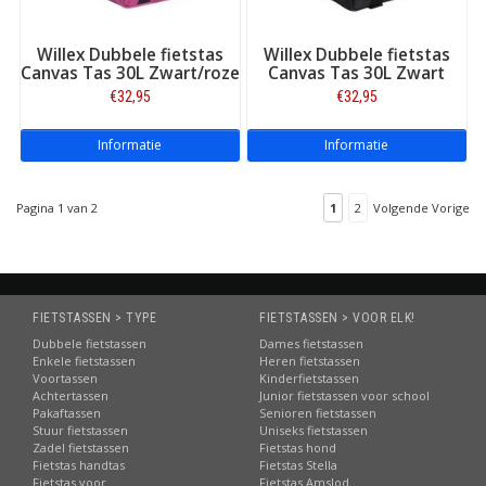
Willex Dubbele fietstas
Willex Dubbele fietstas
Canvas Tas 30L Zwart/roze
Canvas Tas 30L Zwart
€32,95
€32,95
Informatie
Informatie
Pagina 1 van 2
1
2
Volgende Vorige
FIETSTASSEN > TYPE
FIETSTASSEN > VOOR ELK!
Dubbele fietstassen
Dames fietstassen
Enkele fietstassen
Heren fietstassen
Voortassen
Kinderfietstassen
Achtertassen
Junior fietstassen voor school
Pakaftassen
Senioren fietstassen
Stuur fietstassen
Uniseks fietstassen
Zadel fietstassen
Fietstas hond
Fietstas handtas
Fietstas Stella
Fietstas voor
Fietstas Amslod