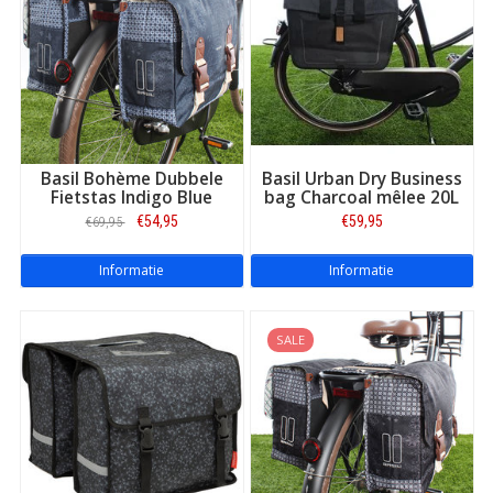
de bakfiets geschikt zijn voor in het stadsverkeer, aangezien de
meeste bakfietseigenaren hun fiets in de stad zullen gebruiken.
De keuze voor een enkele of dubbele fietstas is natuurlijk aan u.
Om u te helpen met uw keuze hebben we een paar voordelen
van beide typen tas op een rijtje gezet.
Voordelen
dubbele fietstas
bakfiets
De voordelen van een dubbele fietstas zit ‘m vooral in de ruimte.
Basil Bohème Dubbele
Basil Urban Dry Business
U heeft immers twee compartimenten waar u spullen in kunt
Fietstas Indigo Blue
bag Charcoal mêlee 20L
vervoeren. Uiteraard kunt u een dubbele fietstas zo groot of
€54,95
€59,95
€69,95
klein kiezen als u zelf wilt. Let er wel op dat de tas op de
achterdrager van uw bakfiets past. Dubbele fietstassen zijn ook
fijn omdat het gewicht van uw spullen evenredig over de fiets
Informatie
Informatie
verdeeld is. Dit maakt het fietsen stabieler.
Voordelen
enkele fietstas
bakfiets
SALE
Een enkele fietstas is doorgaans lichter en kleiner dan een
dubbele fietstas. Bovendien zijn enkele fietstassen heel
eenvoudig aan de bagagedrager vast te haken en ook zo weer
los te maken. U kunt een enkele fietstas – of pakaftas – dus ook
gemakkelijk los van de fiets met u meedragen. Veel van onze
enkele fietstassen doen op die manier ook handig dienst als
handtas, schoudertas of rugtas.