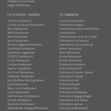
Fietstas met koelvak
Vegan fietstassen
FIETSTASSEN > MERKEN
FIETSMANDEN
Ortlieb fietstassen
Grote fietsmanden
Ortlieb vs Vaude fietstassen
Fietsmand slingers
AGU fietstassen
Hondenfietsmand met fietstas
ABUS fietstassen
combineren
Basil fietstassen
Fietsmanden voor de e-bike
Beck fietstassen
Fietsmand met deksel
Brooks England fietstassen
Fietsmand voor achterop
Camelbak fietstassen
Kleine fietsmand
Camelbak rugzakken
Witte fietsmand
CONTEC fietstassen
Grote fietsmand
Cordo fietstassen
Bruine fietsmand
Cortina fietstassen
Fietsmand medium
Dakine rugzakken
Grijze fietsmand
De Poort fietstassen
Fietsmand zonder deksel
FastRider fietstassen
Fietsmand metaal
Jack Wolfskin fietsrugzakken
Fietsmand riet
Lynx fietstassen
Fietsmand staal
New Looxs fietstassen
Buikmand fiets
Looxs fietstassen
Fietsmand inklapbaar
NietVerkeerd fietstassen
Fietsmand bagagedrager
Ortlieb fietstassen
Fietsmand met haken
Racktime fietstassen
Fietsmand dames
Selle Monte Grappa fietstassen
Extra grote fietsmand