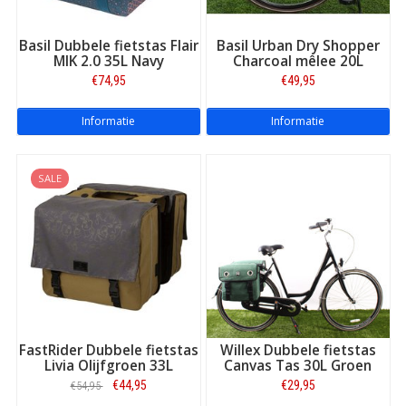
Basil Dubbele fietstas Flair
Basil Urban Dry Shopper
MIK 2.0 35L Navy
Charcoal mêlee 20L
€74,95
€49,95
Informatie
Informatie
SALE
FastRider Dubbele fietstas
Willex Dubbele fietstas
Livia Olijfgroen 33L
Canvas Tas 30L Groen
€44,95
€29,95
€54,95