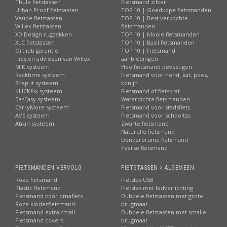
Thule fietstassen
Fietsmand zilver
Urban Proof fietstassen
TOP 10 | Goedkope fietsmanden
Vaude fietstassen
TOP 10 | Best verkochte
Willex fietstassen
fietsmanden
XD Design rugzakken
TOP 10 | Mooie fietsmanden
XLC fietstassen
TOP 10 | Basil fietsmanden
Ortlieb garantie
TOP 10 | Fietsmand
Tips en adviezen van Willex
aanbiedingen
MIK systeem
Hoe fietsmand bevestigen
Racktime systeem
Fietsmand voor hond, kat, poes,
Snap-it systeem
konijn
KLICKFix systeem
Fietsmand of fietskrat
BasEasy systeem
Waterdichte fietsmanden
CarryMore systeem
Fietsmand voor stadsfiets
AVS systeem
Fietsmand voor schooltas
Atran systeem
Zwarte fietsmand
Naturelle fietsmand
Donkerbruine fietsmand
Paarse fietsmand
FIETSMANDEN VERVOLG
FIETSTASSEN > ALGEMEEN
Roze fietsmand
Fietstas USB
Plastic fietsmand
Fietstas met ledverlichting
Fietsmand voor omafiets
Dubbele fietstassen met grote
Roze kinderfietsmand
brugmaat
Fietsmand extra small
Dubbele fietstassen met smalle
Fietsmand covers
brugmaat