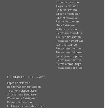
Bruine fietstassen
Grijze fietstassen
Rode fietstassen
Groene fietstassen
Oranje fietstassen
Paarse fietstassen
Gele fietstassen
Witte fietstassen
Fietstas in zandkleur
Gouden fietstassen
Fietstassen zwart-wit
Jeans fietstassen
Fietstas met hartjes
Fietstas met bloemen
Fietstas met stippen
Fietstas met dieren
Fietstas camouflage
Fietstas met opdruk
FIETSTASSEN > BESTEMMING
Laptop fietstassen
Boodschappen fietstassen
Tour- en reisfietstassen
Smartphone fietstassen
Woon-werk fietstassen
Kantoor fietstassen
Fietstassen voor hybride fiets