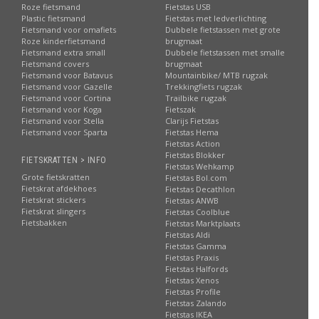
Roze fietsmand
Fietstas USB
Plastic fietsmand
Fietstas met ledverlichting
Fietsmand voor omafiets
Dubbele fietstassen met grote
Roze kinderfietsmand
brugmaat
Fietsmand extra small
Dubbele fietstassen met smalle
Fietsmand covers
brugmaat
Fietsmand voor Batavus
Mountainbike/ MTB rugzak
Fietsmand voor Gazelle
Trekkingfiets rugzak
Fietsmand voor Cortina
Trailbike rugzak
Fietsmand voor Koga
Fietszak
Fietsmand voor Stella
Clarijs Fietstas
Fietsmand voor Sparta
Fietstas Hema
Fietstas Action
Fietstas Blokker
FIETSKRATTEN > INFO
Fietstas Wehkamp
Grote fietskratten
Fietstas Bol.com
Fietskrat afdekhoes
Fietstas Decathlon
Fietskrat stickers
Fietstas ANWB
Fietskrat slingers
Fietstas Coolblue
Fietsbakken
Fietstas Marktplaats
Fietstas Aldi
Fietstas Gamma
Fietstas Praxis
Fietstas Halfords
Fietstas Xenos
Fietstas Profile
Fietstas Zalando
Fietstas IKEA