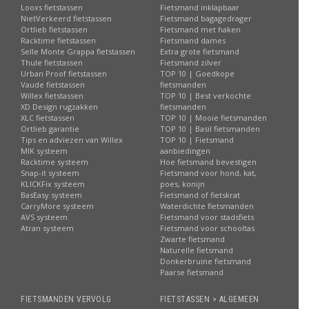
Looxs fietstassen
Fietsmand inklapbaar
NietVerkeerd fietstassen
Fietsmand bagagedrager
Ortlieb fietstassen
Fietsmand met haken
Racktime fietstassen
Fietsmand dames
Selle Monte Grappa fietstassen
Extra grote fietsmand
Thule fietstassen
Fietsmand zilver
Urban Proof fietstassen
TOP 10 | Goedkope
Vaude fietstassen
fietsmanden
Willex fietstassen
TOP 10 | Best verkochte
XD Design rugzakken
fietsmanden
XLC fietstassen
TOP 10 | Mooie fietsmanden
Ortlieb garantie
TOP 10 | Basil fietsmanden
Tips en adviezen van Willex
TOP 10 | Fietsmand
MIK systeem
aanbiedingen
Racktime systeem
Hoe fietsmand bevestigen
Snap-it systeem
Fietsmand voor hond, kat,
KLICKFix systeem
poes, konijn
BasEasy systeem
Fietsmand of fietskrat
CarryMore systeem
Waterdichte fietsmanden
AVS systeem
Fietsmand voor stadsfiets
Atran systeem
Fietsmand voor schooltas
Zwarte fietsmand
Naturelle fietsmand
Donkerbruine fietsmand
Paarse fietsmand
FIETSMANDEN VERVOLG
FIETSTASSEN > ALGEMEEN