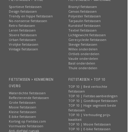
Sportieve fietstassen
Bisonyl fietstassen
Design fietstassen
Canvas fietstassen
Trendy en hippe fietstassen
Polyester fietstassen
No-nonsense fietstassen
Tarpaulin fietstassen
Retro fietstassen
Kunststof fietstassen
Leren fietstassen
Textiel fietstassen
Stoere fietstassen
Lichtgewicht fietstassen
Urban fietstassen
Gerecyclede fietstassen
Vrolijke fietstassen
Stevige fietstassen
Vintage fietstassen
Willex onderdelen
Ortlieb onderdelen
Vaude onderdelen
Basil onderdelen
Thule onderdelen
FIETSTASSEN > KENMERKEN
FIETSTASSEN > TOP 10
OVERIG
TOP 10 | Best verkochte
fietstassen
Waterdichte fietstassen
TOP 10 | Fietstas aanbiedingen
Reflecterende fietstassen
TOP 10 | Goedkope fietstassen
Grote fietstassen
TOP 10 | Hoge segment beste
Mooie fietstassen
fietstassen
Kleine fietstassen
TOP 10 | Verhouding prijs-
E-bike fietstassen
kwaliteit
Korting op Fietstas.com
TOP 10 | Mooie fietstassen
Vormvaste fietstassen
TOP 10 | E-bike fietstassen
Anti-diefstal rugzak