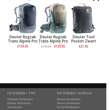
Deuter Rugzak
Deuter Rugzak
Deuter Tool
Deuter St
Trans Alpine Pro
Trans Alpine Pro
Pocket Zwart
Flask II 
28
26 SL Sand/Teal
€159,95
€129,95
€21,95
€24,9
€179,95
cu
Black/Graphite
Informatie
Informatie
Informatie
Informa
FIETSTASSEN > TYPE
FIETSTASSEN > VOOR ELK!
Dubbele fietstassen
Dames fietstassen
Enkele fietstassen
Heren fietstassen
Voortassen
Kinderfietstassen