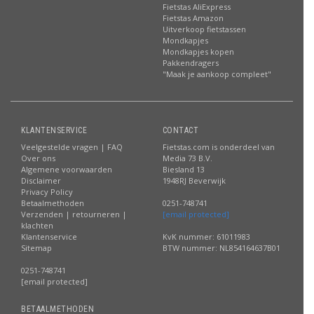
Fietstas AliExpress
Fietstas Amazon
Uitverkoop fietstassen
Mondkapjes
Mondkapjes kopen
Pakkendragers
"Maak je aankoop compleet"
KLANTENSERVICE
CONTACT
Veelgestelde vragen | FAQ
Fietstas.com is onderdeel van
Over ons
Media 73 B.V.
Algemene voorwaarden
Biesland 13
Disclaimer
1948RJ Beverwijk
Privacy Policy
Betaalmethoden
0251-748741
Verzenden | retourneren |
[email protected]
klachten
Klantenservice
KvK nummer: 61011983
Sitemap
BTW nummer: NL854164637B01
0251-748741
[email protected]
BETAALMETHODEN