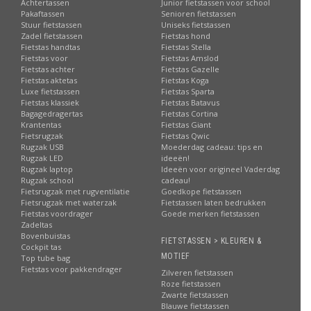
Achtertassen
Junior fietstassen voor school
Pakaftassen
Senioren fietstassen
Stuur fietstassen
Uniseks fietstassen
Zadel fietstassen
Fietstas hond
Fietstas handtas
Fietstas Stella
Fietstas voor
Fietstas Amslod
Fietstas achter
Fietstas Gazelle
Fietstas aktetas
Fietstas Koga
Luxe fietstassen
Fietstas Sparta
Fietstas klassiek
Fietstas Batavus
Bagagedragertas
Fietstas Cortina
Krantentas
Fietstas Giant
Fietsrugzak
Fietstas Qwic
Rugzak USB
Moederdag cadeau: tips en
Rugzak LED
ideeën!
Rugzak laptop
Ideeën voor origineel Vaderdag
Rugzak school
cadeau!
Fietsrugzak met rugventilatie
Goedkope fietstassen
Fietsrugzak met waterzak
Fietstassen laten bedrukken
Fietstas voordrager
Goede merken fietstassen
Zadeltas
Bovenbuistas
FIETSTASSEN > KLEUREN &
Cockpit tas
MOTIEF
Top tube bag
Fietstas voor pakkendrager
Zilveren fietstassen
Roze fietstassen
Zwarte fietstassen
Blauwe fietstassen