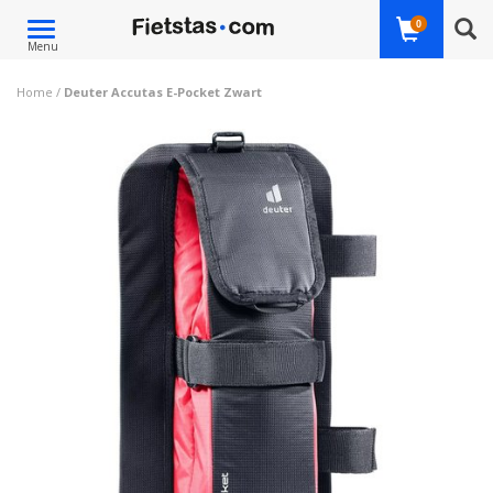
Toggle
0
Menu
navigation
Home
/
Deuter Accutas E-Pocket Zwart