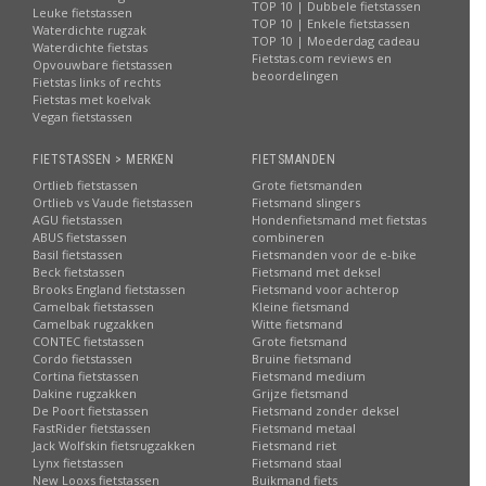
TOP 10 | Dubbele fietstassen
Leuke fietstassen
TOP 10 | Enkele fietstassen
Waterdichte rugzak
TOP 10 | Moederdag cadeau
Waterdichte fietstas
Fietstas.com reviews en
Opvouwbare fietstassen
beoordelingen
Fietstas links of rechts
Fietstas met koelvak
Vegan fietstassen
FIETSTASSEN > MERKEN
FIETSMANDEN
Ortlieb fietstassen
Grote fietsmanden
Ortlieb vs Vaude fietstassen
Fietsmand slingers
AGU fietstassen
Hondenfietsmand met fietstas
ABUS fietstassen
combineren
Basil fietstassen
Fietsmanden voor de e-bike
Beck fietstassen
Fietsmand met deksel
Brooks England fietstassen
Fietsmand voor achterop
Camelbak fietstassen
Kleine fietsmand
Camelbak rugzakken
Witte fietsmand
CONTEC fietstassen
Grote fietsmand
Cordo fietstassen
Bruine fietsmand
Cortina fietstassen
Fietsmand medium
Dakine rugzakken
Grijze fietsmand
De Poort fietstassen
Fietsmand zonder deksel
FastRider fietstassen
Fietsmand metaal
Jack Wolfskin fietsrugzakken
Fietsmand riet
Lynx fietstassen
Fietsmand staal
New Looxs fietstassen
Buikmand fiets