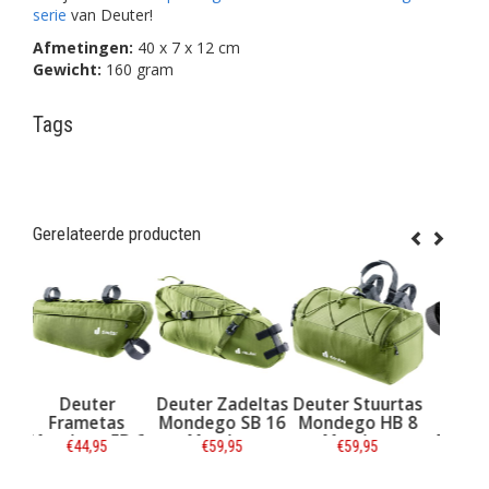
serie
van Deuter!
Afmetingen:
40 x 7 x 12 cm
Gewicht:
160 gram
Tags
Gerelateerde producten
er
Deuter Zadeltas
Deuter Stuurtas
Deuter
tas
Mondego SB 16
Mondego HB 8
Frametas
 FB 6
Meadow
Meadow
Triangle Front
95
€59,95
€59,95
€19,95
dow
Bag 1,5L Black