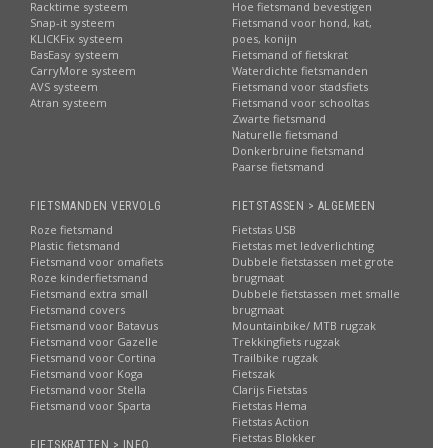
Racktime systeem
Hoe fietsmand bevestigen
Snap-it systeem
Fietsmand voor hond, kat,
KLICKFix systeem
poes, konijn
BasEasy systeem
Fietsmand of fietskrat
CarryMore systeem
Waterdichte fietsmanden
AVS systeem
Fietsmand voor stadsfiets
Atran systeem
Fietsmand voor schooltas
Zwarte fietsmand
Naturelle fietsmand
Donkerbruine fietsmand
Paarse fietsmand
FIETSMANDEN VERVOLG
FIETSTASSEN > ALGEMEEN
Roze fietsmand
Fietstas USB
Plastic fietsmand
Fietstas met ledverlichting
Fietsmand voor omafiets
Dubbele fietstassen met grote
Roze kinderfietsmand
brugmaat
Fietsmand extra small
Dubbele fietstassen met smalle
Fietsmand covers
brugmaat
Fietsmand voor Batavus
Mountainbike/ MTB rugzak
Fietsmand voor Gazelle
Trekkingfiets rugzak
Fietsmand voor Cortina
Trailbike rugzak
Fietsmand voor Koga
Fietszak
Fietsmand voor Stella
Clarijs Fietstas
Fietsmand voor Sparta
Fietstas Hema
Fietstas Action
Fietstas Blokker
FIETSKRATTEN > INFO