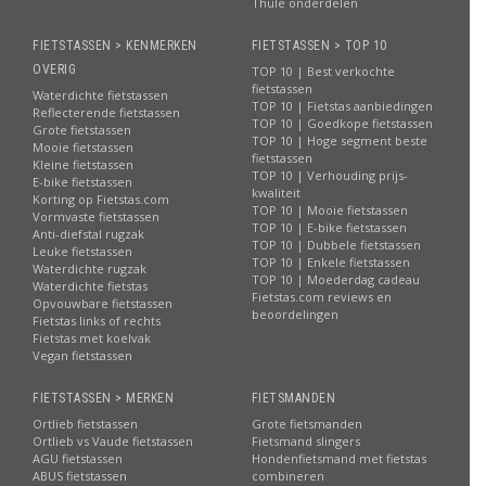
Thule onderdelen
FIETSTASSEN > KENMERKEN
FIETSTASSEN > TOP 10
OVERIG
TOP 10 | Best verkochte
fietstassen
Waterdichte fietstassen
TOP 10 | Fietstas aanbiedingen
Reflecterende fietstassen
TOP 10 | Goedkope fietstassen
Grote fietstassen
TOP 10 | Hoge segment beste
Mooie fietstassen
fietstassen
Kleine fietstassen
TOP 10 | Verhouding prijs-
E-bike fietstassen
kwaliteit
Korting op Fietstas.com
TOP 10 | Mooie fietstassen
Vormvaste fietstassen
TOP 10 | E-bike fietstassen
Anti-diefstal rugzak
TOP 10 | Dubbele fietstassen
Leuke fietstassen
TOP 10 | Enkele fietstassen
Waterdichte rugzak
TOP 10 | Moederdag cadeau
Waterdichte fietstas
Fietstas.com reviews en
Opvouwbare fietstassen
beoordelingen
Fietstas links of rechts
Fietstas met koelvak
Vegan fietstassen
FIETSTASSEN > MERKEN
FIETSMANDEN
Ortlieb fietstassen
Grote fietsmanden
Ortlieb vs Vaude fietstassen
Fietsmand slingers
AGU fietstassen
Hondenfietsmand met fietstas
ABUS fietstassen
combineren