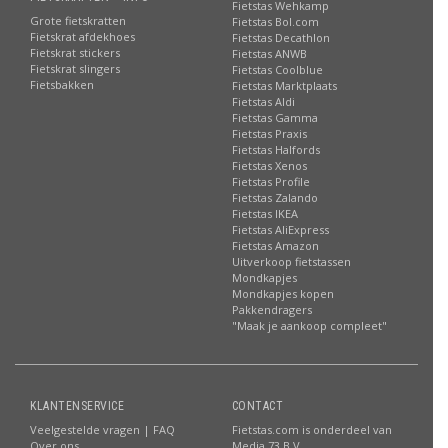
Fietstas Wehkamp
Grote fietskratten
Fietstas Bol.com
Fietskrat afdekhoes
Fietstas Decathlon
Fietskrat stickers
Fietstas ANWB
Fietskrat slingers
Fietstas Coolblue
Fietsbakken
Fietstas Marktplaats
Fietstas Aldi
Fietstas Gamma
Fietstas Praxis
Fietstas Halfords
Fietstas Xenos
Fietstas Profile
Fietstas Zalando
Fietstas IKEA
Fietstas AliExpress
Fietstas Amazon
Uitverkoop fietstassen
Mondkapjes
Mondkapjes kopen
Pakkendragers
"Maak je aankoop compleet"
KLANTENSERVICE
CONTACT
Veelgestelde vragen | FAQ
Fietstas.com is onderdeel van
Over ons
Media 73 B.V.