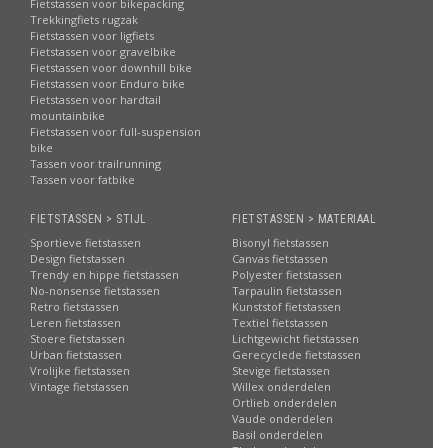
Fietstassen voor bikepacking
Trekkingfiets rugzak
Fietstassen voor ligfiets
Fietstassen voor gravelbike
Fietstassen voor downhill bike
Fietstassen voor Enduro bike
Fietstassen voor hardtail
mountainbike
Fietstassen voor full-suspension
bike
Tassen voor trailrunning
Tassen voor fatbike
FIETSTASSEN > STIJL
FIETSTASSEN > MATERIAAL
Sportieve fietstassen
Bisonyl fietstassen
Design fietstassen
Canvas fietstassen
Trendy en hippe fietstassen
Polyester fietstassen
No-nonsense fietstassen
Tarpaulin fietstassen
Retro fietstassen
Kunststof fietstassen
Leren fietstassen
Textiel fietstassen
Stoere fietstassen
Lichtgewicht fietstassen
Urban fietstassen
Gerecyclede fietstassen
Vrolijke fietstassen
Stevige fietstassen
Vintage fietstassen
Willex onderdelen
Ortlieb onderdelen
Vaude onderdelen
Basil onderdelen