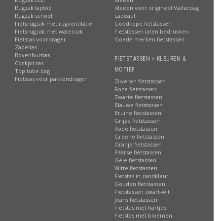
Rugzak laptop
Ideeën voor origineel Vaderdag
Rugzak school
cadeau!
Fietsrugzak met rugventilatie
Goedkope fietstassen
Fietsrugzak met waterzak
Fietstassen laten bedrukken
Fietstas voordrager
Goede merken fietstassen
Zadeltas
Bovenbuistas
FIETSTASSEN > KLEUREN &
Cockpit tas
MOTIEF
Top tube bag
Fietstas voor pakkendrager
Zilveren fietstassen
Roze fietstassen
Zwarte fietstassen
Blauwe fietstassen
Bruine fietstassen
Grijze fietstassen
Rode fietstassen
Groene fietstassen
Oranje fietstassen
Paarse fietstassen
Gele fietstassen
Witte fietstassen
Fietstas in zandkleur
Gouden fietstassen
Fietstassen zwart-wit
Jeans fietstassen
Fietstas met hartjes
Fietstas met bloemen