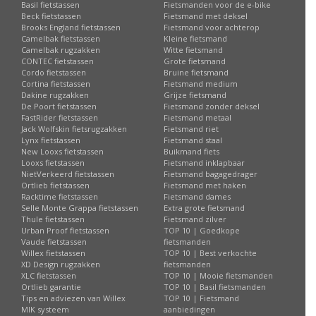
Basil fietstassen
Fietsmanden voor de e-bike
Beck fietstassen
Fietsmand met deksel
Brooks England fietstassen
Fietsmand voor achterop
Camelbak fietstassen
Kleine fietsmand
Camelbak rugzakken
Witte fietsmand
CONTEC fietstassen
Grote fietsmand
Cordo fietstassen
Bruine fietsmand
Cortina fietstassen
Fietsmand medium
Dakine rugzakken
Grijze fietsmand
De Poort fietstassen
Fietsmand zonder deksel
FastRider fietstassen
Fietsmand metaal
Jack Wolfskin fietsrugzakken
Fietsmand riet
Lynx fietstassen
Fietsmand staal
New Looxs fietstassen
Buikmand fiets
Looxs fietstassen
Fietsmand inklapbaar
NietVerkeerd fietstassen
Fietsmand bagagedrager
Ortlieb fietstassen
Fietsmand met haken
Racktime fietstassen
Fietsmand dames
Selle Monte Grappa fietstassen
Extra grote fietsmand
Thule fietstassen
Fietsmand zilver
Urban Proof fietstassen
TOP 10 | Goedkope
Vaude fietstassen
fietsmanden
Willex fietstassen
TOP 10 | Best verkochte
XD Design rugzakken
fietsmanden
XLC fietstassen
TOP 10 | Mooie fietsmanden
Ortlieb garantie
TOP 10 | Basil fietsmanden
Tips en adviezen van Willex
TOP 10 | Fietsmand
MIK systeem
aanbiedingen