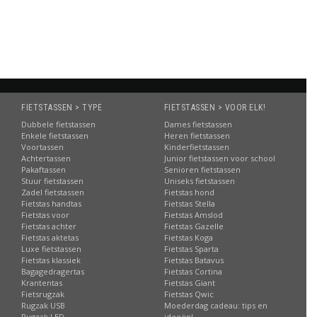
atie
Informatie
Informatie
Informatie
FIETSTASSEN > TYPE
FIETSTASSEN > VOOR ELK!
Dubbele fietstassen
Dames fietstassen
Enkele fietstassen
Heren fietstassen
Voortassen
Kinderfietstassen
Achtertassen
Junior fietstassen voor school
Pakaftassen
Senioren fietstassen
Stuur fietstassen
Uniseks fietstassen
Zadel fietstassen
Fietstas hond
Fietstas handtas
Fietstas Stella
Fietstas voor
Fietstas Amslod
Fietstas achter
Fietstas Gazelle
Fietstas aktetas
Fietstas Koga
Luxe fietstassen
Fietstas Sparta
Fietstas klassiek
Fietstas Batavus
Bagagedragertas
Fietstas Cortina
Krantentas
Fietstas Giant
Fietsrugzak
Fietstas Qwic
Rugzak USB
Moederdag cadeau: tips en
Rugzak LED
ideeën!