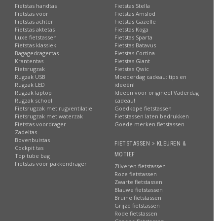
Fietstas handtas
Fietstas Stella
Fietstas voor
Fietstas Amslod
Fietstas achter
Fietstas Gazelle
Fietstas aktetas
Fietstas Koga
Luxe fietstassen
Fietstas Sparta
Fietstas klassiek
Fietstas Batavus
Bagagedragertas
Fietstas Cortina
Krantentas
Fietstas Giant
Fietsrugzak
Fietstas Qwic
Rugzak USB
Moederdag cadeau: tips en
Rugzak LED
ideeën!
Rugzak laptop
Ideeën voor origineel Vaderdag
Rugzak school
cadeau!
Fietsrugzak met rugventilatie
Goedkope fietstassen
Fietsrugzak met waterzak
Fietstassen laten bedrukken
Fietstas voordrager
Goede merken fietstassen
Zadeltas
Bovenbuistas
FIETSTASSEN > KLEUREN &
Cockpit tas
MOTIEF
Top tube bag
Fietstas voor pakkendrager
Zilveren fietstassen
Roze fietstassen
Zwarte fietstassen
Blauwe fietstassen
Bruine fietstassen
Grijze fietstassen
Rode fietstassen