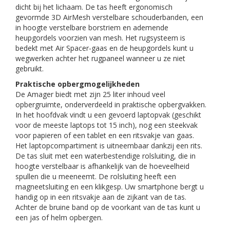
dicht bij het lichaam. De tas heeft ergonomisch
gevormde 3D AirMesh verstelbare schouderbanden, een
in hoogte verstelbare borstriem en ademende
heupgordels voorzien van mesh. Het rugsysteem is
bedekt met Air Spacer-gaas en de heupgordels kunt u
wegwerken achter het rugpaneel wanneer u ze niet
gebruikt.
Praktische opbergmogelijkheden
De Amager biedt met zijn 25 liter inhoud veel
opbergruimte, onderverdeeld in praktische opbergvakken.
In het hoofdvak vindt u een gevoerd laptopvak (geschikt
voor de meeste laptops tot 15 inch), nog een steekvak
voor papieren of een tablet en een ritsvakje van gaas.
Het laptopcompartiment is uitneembaar dankzij een rits.
De tas sluit met een waterbestendige rolsluiting, die in
hoogte verstelbaar is afhankelijk van de hoeveelheid
spullen die u meeneemt. De rolsluiting heeft een
magneetsluiting en een klikgesp. Uw smartphone bergt u
handig op in een ritsvakje aan de zijkant van de tas.
Achter de bruine band op de voorkant van de tas kunt u
een jas of helm opbergen.