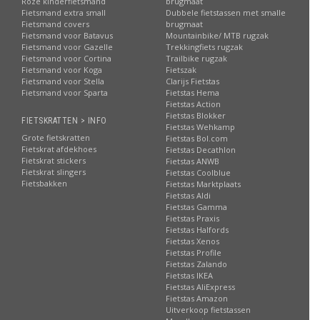
Roze kinderfietsmand
brugmaat
Fietsmand extra small
Dubbele fietstassen met smalle
Fietsmand covers
brugmaat
Fietsmand voor Batavus
Mountainbike/ MTB rugzak
Fietsmand voor Gazelle
Trekkingfiets rugzak
Fietsmand voor Cortina
Trailbike rugzak
Fietsmand voor Koga
Fietszak
Fietsmand voor Stella
Clarijs Fietstas
Fietsmand voor Sparta
Fietstas Hema
Fietstas Action
Fietstas Blokker
FIETSKRATTEN > INFO
Fietstas Wehkamp
Grote fietskratten
Fietstas Bol.com
Fietskrat afdekhoes
Fietstas Decathlon
Fietskrat stickers
Fietstas ANWB
Fietskrat slingers
Fietstas Coolblue
Fietsbakken
Fietstas Marktplaats
Fietstas Aldi
Fietstas Gamma
Fietstas Praxis
Fietstas Halfords
Fietstas Xenos
Fietstas Profile
Fietstas Zalando
Fietstas IKEA
Fietstas AliExpress
Fietstas Amazon
Uitverkoop fietstassen