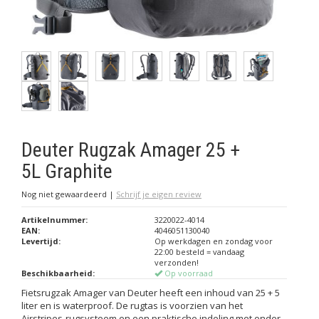
Deuter Rugzak Amager 25 +
5L Graphite
Nog niet gewaardeerd
|
Schrijf je eigen review
Artikelnummer:
3220022-4014
EAN:
4046051130040
Levertijd:
Op werkdagen en zondag voor
22:00 besteld = vandaag
verzonden!
Beschikbaarheid:
Op voorraad
Fietsrugzak Amager van Deuter heeft een inhoud van 25 + 5
liter en is waterproof. De rugtas is voorzien van het
Airstripes-rugsysteem en een praktische indeling met onder