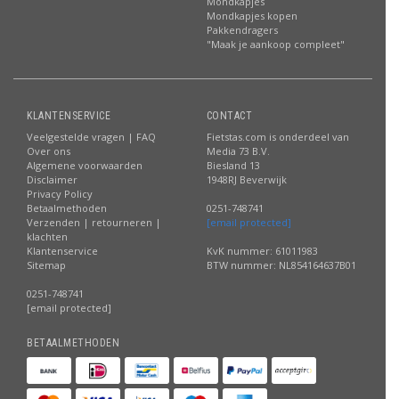
Mondkapjes
Mondkapjes kopen
Pakkendragers
"Maak je aankoop compleet"
KLANTENSERVICE
CONTACT
Veelgestelde vragen | FAQ
Fietstas.com is onderdeel van
Over ons
Media 73 B.V.
Algemene voorwaarden
Biesland 13
Disclaimer
1948RJ Beverwijk
Privacy Policy
Betaalmethoden
0251-748741
Verzenden | retourneren |
[email protected]
klachten
Klantenservice
KvK nummer: 61011983
Sitemap
BTW nummer: NL854164637B01
0251-748741
[email protected]
BETAALMETHODEN