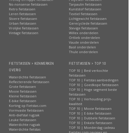
No-nonsense fietstassen
Tarpaulin fietstassen
Retro fietstassen
Kunststof fietstassen
Leren fietstassen
Textiel fietstassen
Stoere fietstassen
Lichtgewicht fietstassen
Urban fietstassen
Gerecyclede fietstassen
Vrolijke fietstassen
Stevige fietstassen
Vintage fietstassen
Willex onderdelen
Ortlieb onderdelen
Vaude onderdelen
Basil onderdelen
Thule onderdelen
FIETSTASSEN > KENMERKEN
FIETSTASSEN > TOP 10
OVERIG
TOP 10 | Best verkochte
fietstassen
Waterdichte fietstassen
TOP 10 | Fietstas aanbiedingen
Reflecterende fietstassen
TOP 10 | Goedkope fietstassen
Grote fietstassen
TOP 10 | Hoge segment beste
Mooie fietstassen
fietstassen
Kleine fietstassen
TOP 10 | Verhouding prijs-
E-bike fietstassen
kwaliteit
Korting op Fietstas.com
TOP 10 | Mooie fietstassen
Vormvaste fietstassen
TOP 10 | E-bike fietstassen
Anti-diefstal rugzak
TOP 10 | Dubbele fietstassen
Leuke fietstassen
TOP 10 | Enkele fietstassen
Waterdichte rugzak
TOP 10 | Moederdag cadeau
Waterdichte fietstas
Fietstas.com reviews en