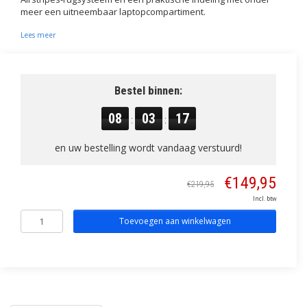
meer een uitneembaar laptopcompartiment.
Lees meer
Bestel binnen:
08
03
16
:
:
en uw bestelling wordt vandaag verstuurd!
€149,95
€219,95
Incl. btw
Toevoegen aan winkelwagen