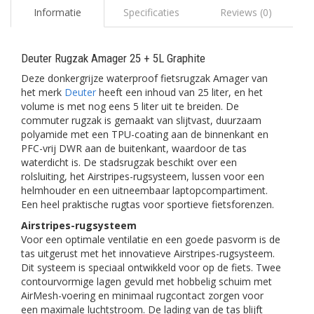
Informatie
Specificaties
Reviews (0)
Deuter Rugzak Amager 25 + 5L Graphite
Deze donkergrijze waterproof fietsrugzak Amager van
het merk
Deuter
heeft een inhoud van 25 liter, en het
volume is met nog eens 5 liter uit te breiden. De
commuter rugzak is gemaakt van slijtvast, duurzaam
polyamide met een TPU-coating aan de binnenkant en
PFC-vrij DWR aan de buitenkant, waardoor de tas
waterdicht is. De stadsrugzak beschikt over een
rolsluiting, het Airstripes-rugsysteem, lussen voor een
helmhouder en een uitneembaar laptopcompartiment.
Een heel praktische rugtas voor sportieve fietsforenzen.
Airstripes-rugsysteem
Voor een optimale ventilatie en een goede pasvorm is de
tas uitgerust met het innovatieve Airstripes-rugsysteem.
Dit systeem is speciaal ontwikkeld voor op de fiets. Twee
contourvormige lagen gevuld met hobbelig schuim met
AirMesh-voering en minimaal rugcontact zorgen voor
een maximale luchtstroom. De lading van de tas blijft