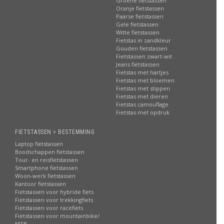
Groene fietstassen
Oranje fietstassen
Paarse fietstassen
Gele fietstassen
Witte fietstassen
Fietstas in zandkleur
Gouden fietstassen
Fietstassen zwart-wit
Jeans fietstassen
Fietstas met hartjes
Fietstas met bloemen
Fietstas met stippen
Fietstas met dieren
Fietstas camouflage
Fietstas met opdruk
FIETSTASSEN > BESTEMMING
Laptop fietstassen
Boodschappen fietstassen
Tour- en reisfietstassen
Smartphone fietstassen
Woon-werk fietstassen
Kantoor fietstassen
Fietstassen voor hybride fiets
Fietstassen voor trekkingfiets
Fietstassen voor racefiets
Fietstassen voor mountainbike/
MTB