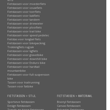
Fietstassen voor moederfiets
Fietstassen voor vouwfiets
Fietstassen voor toerfiets
Fietstassen voor bakfiets
Fietstassen voor tandem
Fietstassen voor driewieler
Fietstassen voor plooifiets
Fietstassen voor trail bike
Fietstassen voor speed pedelec
Fietstas voor longtail fiets
Fietstassen voor bikepacking
Trekkingfiets rugzak
Fietstassen voor ligfiets
Fietstassen voor gravelbike
Fietstassen voor downhill bike
Fietstassen voor Enduro bike
Fietstassen voor hardtail
mountainbike
Fietstassen voor full-suspension
bike
Tassen voor trailrunning
Tassen voor fatbike
FIETSTASSEN > STIJL
FIETSTASSEN > MATERIAAL
Sportieve fietstassen
Bisonyl fietstassen
Design fietstassen
Canvas fietstassen
Trendy en hippe fietstassen
Polyester fietstassen