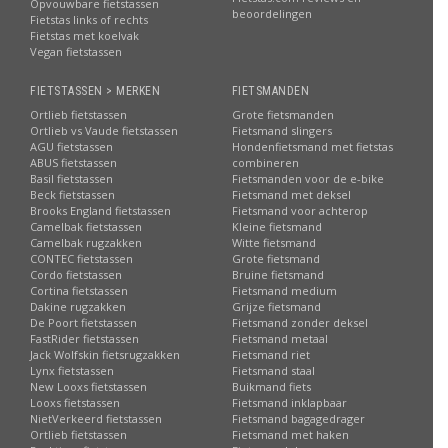
Opvouwbare fietstassen
beoordelingen
Fietstas links of rechts
Fietstas met koelvak
Vegan fietstassen
FIETSTASSEN > MERKEN
FIETSMANDEN
Ortlieb fietstassen
Grote fietsmanden
Ortlieb vs Vaude fietstassen
Fietsmand slingers
AGU fietstassen
Hondenfietsmand met fietstas
ABUS fietstassen
combineren
Basil fietstassen
Fietsmanden voor de e-bike
Beck fietstassen
Fietsmand met deksel
Brooks England fietstassen
Fietsmand voor achterop
Camelbak fietstassen
Kleine fietsmand
Camelbak rugzakken
Witte fietsmand
CONTEC fietstassen
Grote fietsmand
Cordo fietstassen
Bruine fietsmand
Cortina fietstassen
Fietsmand medium
Dakine rugzakken
Grijze fietsmand
De Poort fietstassen
Fietsmand zonder deksel
FastRider fietstassen
Fietsmand metaal
Jack Wolfskin fietsrugzakken
Fietsmand riet
Lynx fietstassen
Fietsmand staal
New Looxs fietstassen
Buikmand fiets
Looxs fietstassen
Fietsmand inklapbaar
NietVerkeerd fietstassen
Fietsmand bagagedrager
Ortlieb fietstassen
Fietsmand met haken