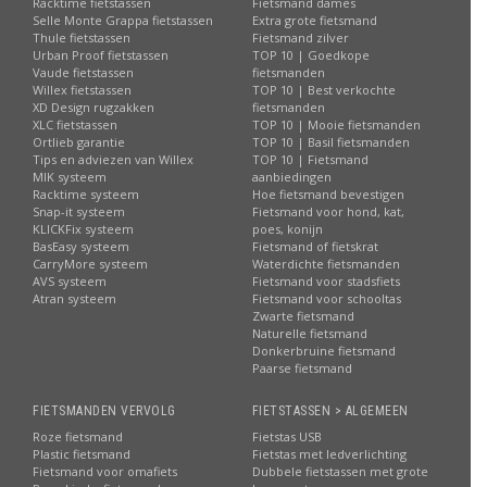
Racktime fietstassen
Fietsmand dames
Selle Monte Grappa fietstassen
Extra grote fietsmand
Thule fietstassen
Fietsmand zilver
Urban Proof fietstassen
TOP 10 | Goedkope
Vaude fietstassen
fietsmanden
Willex fietstassen
TOP 10 | Best verkochte
XD Design rugzakken
fietsmanden
XLC fietstassen
TOP 10 | Mooie fietsmanden
Ortlieb garantie
TOP 10 | Basil fietsmanden
Tips en adviezen van Willex
TOP 10 | Fietsmand
MIK systeem
aanbiedingen
Racktime systeem
Hoe fietsmand bevestigen
Snap-it systeem
Fietsmand voor hond, kat,
KLICKFix systeem
poes, konijn
BasEasy systeem
Fietsmand of fietskrat
CarryMore systeem
Waterdichte fietsmanden
AVS systeem
Fietsmand voor stadsfiets
Atran systeem
Fietsmand voor schooltas
Zwarte fietsmand
Naturelle fietsmand
Donkerbruine fietsmand
Paarse fietsmand
FIETSMANDEN VERVOLG
FIETSTASSEN > ALGEMEEN
Roze fietsmand
Fietstas USB
Plastic fietsmand
Fietstas met ledverlichting
Fietsmand voor omafiets
Dubbele fietstassen met grote