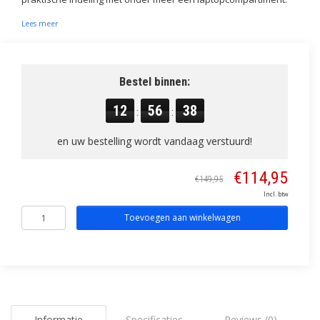
Lees meer
Bestel binnen:
12
56
38
:
:
en uw bestelling wordt vandaag verstuurd!
€114,95
€149,95
Incl. btw
Toevoegen aan winkelwagen
Informatie
Specificaties
Reviews (0)