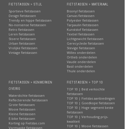
FIETSTASSEN > STIJL
FIETSTASSEN > MATERIAAL
Sportieve fietstassen
Bisonyl fietstassen
Design fietstassen
Canvas fietstassen
Trendy en hippe fietstassen
Polyester fietstassen
No-nonsense fietstassen
Tarpaulin fietstassen
Retro fietstassen
Kunststof fietstassen
Leren fietstassen
Textiel fietstassen
Stoere fietstassen
Lichtgewicht fietstassen
Urban fietstassen
Gerecyclede fietstassen
Vrolijke fietstassen
Stevige fietstassen
Vintage fietstassen
Willex onderdelen
Ortlieb onderdelen
Vaude onderdelen
Basil onderdelen
Thule onderdelen
FIETSTASSEN > KENMERKEN
FIETSTASSEN > TOP 10
OVERIG
TOP 10 | Best verkochte
fietstassen
Waterdichte fietstassen
TOP 10 | Fietstas aanbiedingen
Reflecterende fietstassen
TOP 10 | Goedkope fietstassen
Grote fietstassen
TOP 10 | Hoge segment beste
Mooie fietstassen
fietstassen
Kleine fietstassen
TOP 10 | Verhouding prijs-
E-bike fietstassen
kwaliteit
Korting op Fietstas.com
TOP 10 | Mooie fietstassen
Vormvaste fietstassen