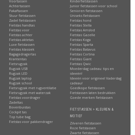
Voortassen
Kinderfietstassen
Achtertassen
Junior fietstassen voor school
Pakaftassen
Senioren fietstassen
Stuur fietstassen
Uniseks fietstassen
Zadel fietstassen
Fietstas hond
Fietstas handtas
Fietstas Stella
Fietstas voor
Fietstas Amslod
Fietstas achter
Fietstas Gazelle
Fietstas aktetas
Fietstas Koga
Luxe fietstassen
Fietstas Sparta
Fietstas klassiek
Fietstas Batavus
Bagagedragertas
Fietstas Cortina
Krantentas
Fietstas Giant
Fietsrugzak
Fietstas Qwic
Rugzak USB
Moederdag cadeau: tips en
Rugzak LED
ideeën!
Rugzak laptop
Ideeën voor origineel Vaderdag
Rugzak school
cadeau!
Fietsrugzak met rugventilatie
Goedkope fietstassen
Fietsrugzak met waterzak
Fietstassen laten bedrukken
Fietstas voordrager
Goede merken fietstassen
Zadeltas
Bovenbuistas
FIETSTASSEN > KLEUREN &
Cockpit tas
MOTIEF
Top tube bag
Fietstas voor pakkendrager
Zilveren fietstassen
Roze fietstassen
Zwarte fietstassen