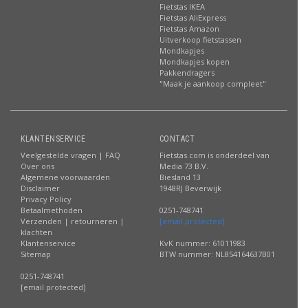
Fietstas IKEA
Fietstas AliExpress
Fietstas Amazon
Uitverkoop fietstassen
Mondkapjes
Mondkapjes kopen
Pakkendragers
"Maak je aankoop compleet"
KLANTENSERVICE
CONTACT
Veelgestelde vragen | FAQ
Fietstas.com is onderdeel van
Over ons
Media 73 B.V.
Algemene voorwaarden
Biesland 13
Disclaimer
1948RJ Beverwijk
Privacy Policy
Betaalmethoden
0251-748741
Verzenden | retourneren |
[email protected]
klachten
Klantenservice
KvK nummer: 61011983
Sitemap
BTW nummer: NL854164637B01
0251-748741
[email protected]