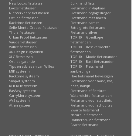
New Looxs fietstassen
Buikmand fiets
Looxs fietstassen
Fietsmand inklapbaar
NietVerkeerd fietstassen
Fietsmand bagagedrager
Ortlieb fietstassen
Fietsmand met haken
Racktime fietstassen
Fietsmand dames
Selle Monte Grappa fietstassen
Extra grote fietsmand
Thule fietstassen
Fietsmand zilver
Urban Proof fietstassen
TOP 10 | Goedkope
Vaude fietstassen
fietsmanden
Willex fietstassen
TOP 10 | Best verkochte
XD Design rugzakken
fietsmanden
XLC fietstassen
TOP 10 | Mooie fietsmanden
Ortlieb garantie
TOP 10 | Basil fietsmanden
Tips en adviezen van Willex
TOP 10 | Fietsmand
MIK systeem
aanbiedingen
Racktime systeem
Hoe fietsmand bevestigen
Snap-it systeem
Fietsmand voor hond, kat,
KLICKFix systeem
poes, konijn
BasEasy systeem
Fietsmand of fietskrat
CarryMore systeem
Waterdichte fietsmanden
AVS systeem
Fietsmand voor stadsfiets
Atran systeem
Fietsmand voor schooltas
Zwarte fietsmand
Naturelle fietsmand
Donkerbruine fietsmand
Paarse fietsmand