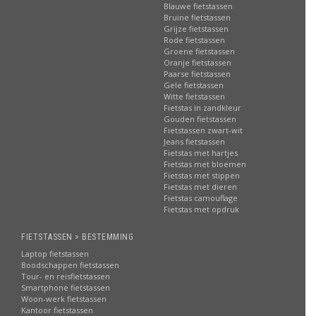
Blauwe fietstassen
Bruine fietstassen
Grijze fietstassen
Rode fietstassen
Groene fietstassen
Oranje fietstassen
Paarse fietstassen
Gele fietstassen
Witte fietstassen
Fietstas in zandkleur
Gouden fietstassen
Fietstassen zwart-wit
Jeans fietstassen
Fietstas met hartjes
Fietstas met bloemen
Fietstas met stippen
Fietstas met dieren
Fietstas camouflage
Fietstas met opdruk
FIETSTASSEN > BESTEMMING
Laptop fietstassen
Boodschappen fietstassen
Tour- en reisfietstassen
Smartphone fietstassen
Woon-werk fietstassen
Kantoor fietstassen