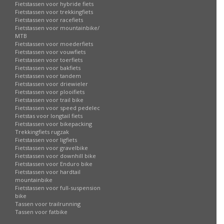
Fietstassen voor hybride fiets
Fietstassen voor trekkingfiets
Fietstassen voor racefiets
Fietstassen voor mountainbike/
MTB
Fietstassen voor moederfiets
Fietstassen voor vouwfiets
Fietstassen voor toerfiets
Fietstassen voor bakfiets
Fietstassen voor tandem
Fietstassen voor driewieler
Fietstassen voor plooifiets
Fietstassen voor trail bike
Fietstassen voor speed pedelec
Fietstas voor longtail fiets
Fietstassen voor bikepacking
Trekkingfiets rugzak
Fietstassen voor ligfiets
Fietstassen voor gravelbike
Fietstassen voor downhill bike
Fietstassen voor Enduro bike
Fietstassen voor hardtail
mountainbike
Fietstassen voor full-suspension
bike
Tassen voor trailrunning
Tassen voor fatbike