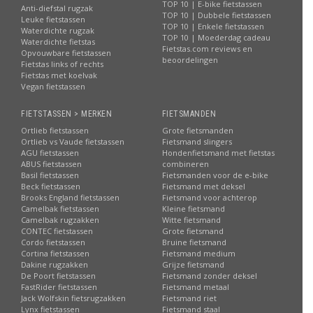
TOP 10 | E-bike fietstassen
Anti-diefstal rugzak
TOP 10 | Dubbele fietstassen
Leuke fietstassen
TOP 10 | Enkele fietstassen
Waterdichte rugzak
TOP 10 | Moederdag cadeau
Waterdichte fietstas
Fietstas.com reviews en
Opvouwbare fietstassen
beoordelingen
Fietstas links of rechts
Fietstas met koelvak
Vegan fietstassen
FIETSTASSEN > MERKEN
FIETSMANDEN
Ortlieb fietstassen
Grote fietsmanden
Ortlieb vs Vaude fietstassen
Fietsmand slingers
AGU fietstassen
Hondenfietsmand met fietstas
ABUS fietstassen
combineren
Basil fietstassen
Fietsmanden voor de e-bike
Beck fietstassen
Fietsmand met deksel
Brooks England fietstassen
Fietsmand voor achterop
Camelbak fietstassen
Kleine fietsmand
Camelbak rugzakken
Witte fietsmand
CONTEC fietstassen
Grote fietsmand
Cordo fietstassen
Bruine fietsmand
Cortina fietstassen
Fietsmand medium
Dakine rugzakken
Grijze fietsmand
De Poort fietstassen
Fietsmand zonder deksel
FastRider fietstassen
Fietsmand metaal
Jack Wolfskin fietsrugzakken
Fietsmand riet
Lynx fietstassen
Fietsmand staal