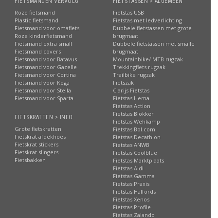
FIETSMANDEN VERVOLG
FIETSTASSEN > ALGEMEEN
Roze fietsmand
Fietstas USB
Plastic fietsmand
Fietstas met ledverlichting
Fietsmand voor omafiets
Dubbele fietstassen met grote
Roze kinderfietsmand
brugmaat
Fietsmand extra small
Dubbele fietstassen met smalle
Fietsmand covers
brugmaat
Fietsmand voor Batavus
Mountainbike/ MTB rugzak
Fietsmand voor Gazelle
Trekkingfiets rugzak
Fietsmand voor Cortina
Trailbike rugzak
Fietsmand voor Koga
Fietszak
Fietsmand voor Stella
Clarijs Fietstas
Fietsmand voor Sparta
Fietstas Hema
Fietstas Action
Fietstas Blokker
FIETSKRATTEN > INFO
Fietstas Wehkamp
Grote fietskratten
Fietstas Bol.com
Fietskrat afdekhoes
Fietstas Decathlon
Fietskrat stickers
Fietstas ANWB
Fietskrat slingers
Fietstas Coolblue
Fietsbakken
Fietstas Marktplaats
Fietstas Aldi
Fietstas Gamma
Fietstas Praxis
Fietstas Halfords
Fietstas Xenos
Fietstas Profile
Fietstas Zalando